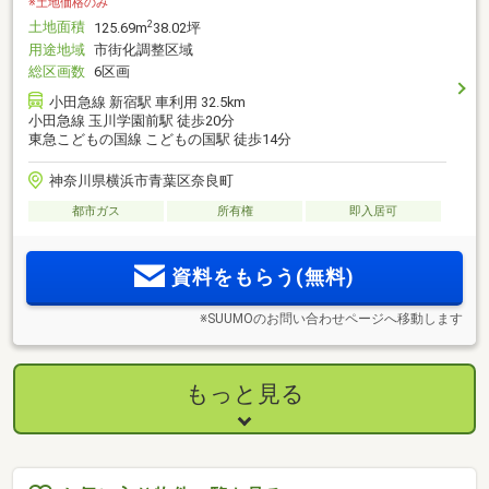
※土地価格のみ
土地面積
2
125.69m
38.02坪
用途地域
市街化調整区域
総区画数
6区画
小田急線 新宿駅 車利用 32.5km
小田急線 玉川学園前駅 徒歩20分
東急こどもの国線 こどもの国駅 徒歩14分
神奈川県横浜市青葉区奈良町
都市ガス
所有権
即入居可
資料をもらう(無料)
※SUUMOのお問い合わせページへ移動します
もっと見る