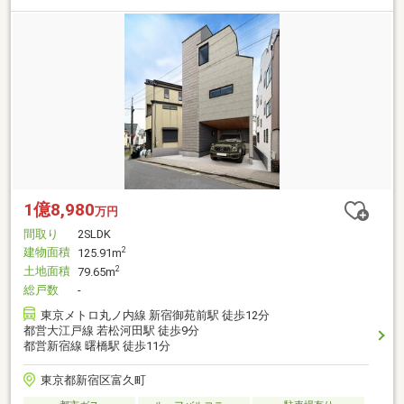
1億8,980
万円
間取り
2SLDK
建物面積
2
125.91m
土地面積
2
79.65m
総戸数
-
東京メトロ丸ノ内線 新宿御苑前駅 徒歩12分
都営大江戸線 若松河田駅 徒歩9分
都営新宿線 曙橋駅 徒歩11分
東京都新宿区富久町