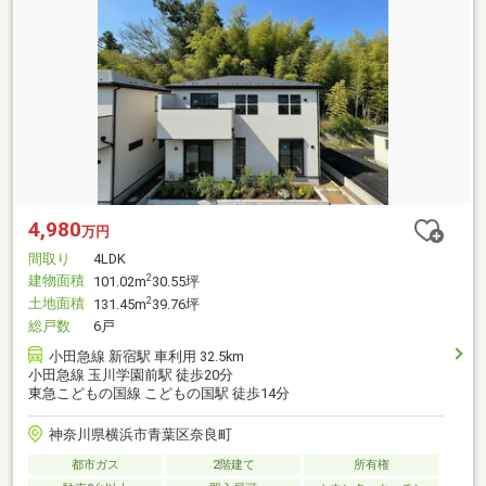
4,980
万円
間取り
4LDK
建物面積
2
101.02m
30.55坪
土地面積
2
131.45m
39.76坪
総戸数
6戸
小田急線 新宿駅 車利用 32.5km
小田急線 玉川学園前駅 徒歩20分
東急こどもの国線 こどもの国駅 徒歩14分
神奈川県横浜市青葉区奈良町
都市ガス
2階建て
所有権