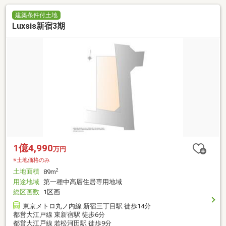
建築条件付土地
Luxsis新宿3期
1億4,990
万円
※土地価格のみ
土地面積
2
89m
用途地域
第一種中高層住居専用地域
総区画数
1区画
東京メトロ丸ノ内線 新宿三丁目駅 徒歩14分
都営大江戸線 東新宿駅 徒歩6分
都営大江戸線 若松河田駅 徒歩9分