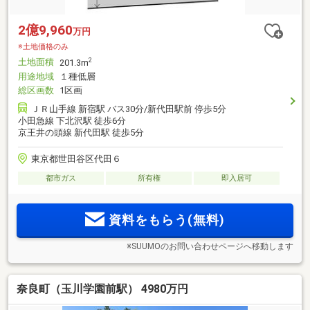
2億9,960
万円
※土地価格のみ
土地面積
2
201.3m
用途地域
１種低層
総区画数
1区画
ＪＲ山手線 新宿駅 バス30分/新代田駅前 停歩5分
小田急線 下北沢駅 徒歩6分
京王井の頭線 新代田駅 徒歩5分
東京都世田谷区代田６
都市ガス
所有権
即入居可
資料をもらう(無料)
※SUUMOのお問い合わせページへ移動します
奈良町（玉川学園前駅） 4980万円