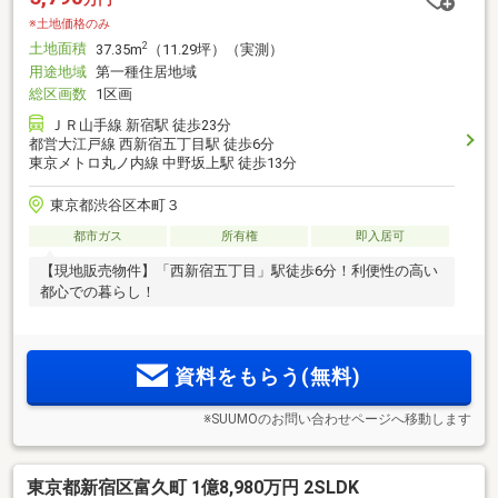
※土地価格のみ
土地面積
2
37.35m
（11.29坪）（実測）
用途地域
第一種住居地域
総区画数
1区画
ＪＲ山手線 新宿駅 徒歩23分
都営大江戸線 西新宿五丁目駅 徒歩6分
東京メトロ丸ノ内線 中野坂上駅 徒歩13分
東京都渋谷区本町３
都市ガス
所有権
即入居可
【現地販売物件】「西新宿五丁目」駅徒歩6分！利便性の高い
都心での暮らし！
資料をもらう(無料)
※SUUMOのお問い合わせページへ移動します
東京都新宿区富久町 1億8,980万円 2SLDK