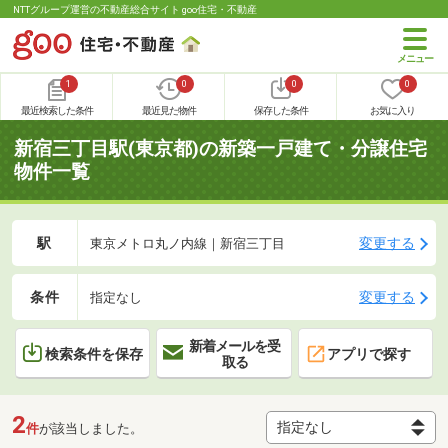
NTTグループ運営の不動産総合サイト goo住宅・不動産
1
0
0
0
最近検索した条件
最近見た物件
保存した条件
お気に入り
新宿三丁目駅(東京都)の新築一戸建て・分譲住宅
物件一覧
駅
変更する
東京メトロ丸ノ内線｜新宿三丁目
条件
変更する
指定なし
新着メールを受
検索条件を保存
アプリで探す
取る
2
件
が該当しました。