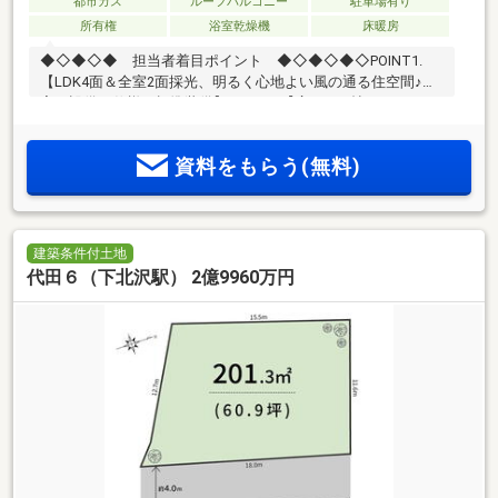
都市ガス
ルーフバルコニー
駐車場有り
所有権
浴室乾燥機
床暖房
◆◇◆◇◆ 担当者着目ポイント ◆◇◆◇◆◇POINT1.
【LDK4面＆全室2面採光、明るく心地よい風の通る住空間♪充
実の設備・仕様を標準装備】POINT2.【広々20.8帖のLDKをゆ
ったりと寛げる2階に設計。開放的なペニンシュラキッチンを
採用】POINT3.【陽射しが降り注ぐルーフバルコニーは、テー
資料をもらう(無料)
ブルセットを置いてアウトドアリビングにも活躍】POINT4.
【新宿が生活圏内。都心にありながら洗練された住宅街が広
がる高台の落ち着いたエリア】
◆◇◆◇◆◇◆◇◆◇◆◇◆◇◆◇◆◇◆◇◆～東急リバ
ブル四谷センターまでお問い合わせ下さい～『スーモを見
建築条件付土地
て』とお伝えいただくとスムーズです
代田６（下北沢駅） 2億9960万円