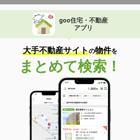
goo住宅・不動産
アプリ
大手不動産サイト
物件
の
を
まとめて検索！