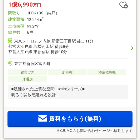
1億6,990
万円
間取り
1LDK+3S（納戸）
建物面積
2
125.24m
土地面積
2
93.2m
総戸数
6戸
東京メトロ丸ノ内線 新宿三丁目駅 徒歩11分
都営大江戸線 若松河田駅 徒歩8分
都営大江戸線 東新宿駅 徒歩10分
東京都新宿区富久町
都市ガス
所有権
浴室乾燥機
床暖房
■洗練された上質な空間Luxsisシリーズ■
明るく開放感溢れる設計
資料をもらう(無料)
※SUUMOのお問い合わせページへ移動します