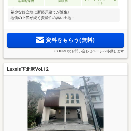
浴室乾燥機
床暖房
ット
希少な好立地に新築戸建てが誕生♪
地価の上昇が続く資産性の高い土地－
資料をもらう(無料)
※SUUMOのお問い合わせページへ移動します
Luxsis下北沢Vol.12