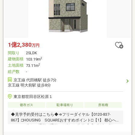
1億2,380
万円
間取り
2SLDK
建物面積
2
103.19m
土地面積
2
73.11m
総戸数
-
京王線 代田橋駅 徒歩7分
京王線 明大前駅 徒歩8分
東京都世田谷区松原１
都市ガス
駐車場有り
所有権
◆見学予約受付はこちら◆⇒フリーダイヤル【0120‐837‐
867】□HOUSING SQUAREおすすめポイント□【1】 都心への
アクセス良好で通勤・通学に便利な好立地【2】 生活に必要な
施設も近く良好な住環境【3】 閑静で落ち着いた雰囲気の住宅