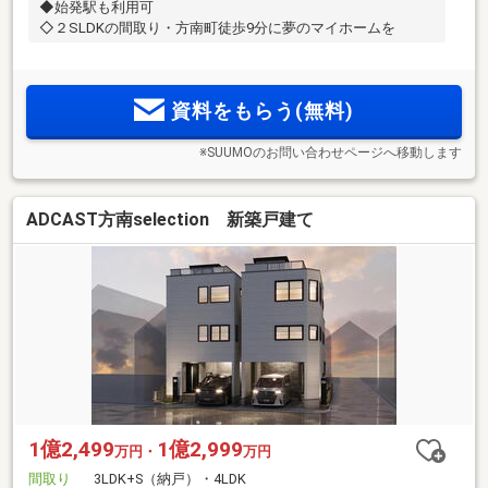
◆始発駅も利用可
◇２SLDKの間取り・方南町徒歩9分に夢のマイホームを
資料をもらう(無料)
※SUUMOのお問い合わせページへ移動します
ADCAST方南selection 新築戸建て
1億2,499
1億2,999
万円・
万円
間取り
3LDK+S（納戸）・4LDK