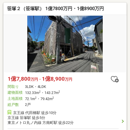
笹塚２（笹塚駅） 1億7800万円・1億8900万円
1億7,800
1億8,900
万円・
万円
間取り
3LDK・4LDK
建物面積
2
2
132.33m
・143.27m
土地面積
2
2
72.1m
・79.42m
総戸数
2戸
京王線 代田橋駅 徒歩10分
京王線 笹塚駅 徒歩5分
東京メトロ丸ノ内線 方南町駅 徒歩22分