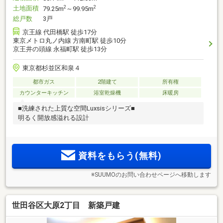
土地面積
2
2
79.25m
～99.95m
総戸数
3戸
京王線 代田橋駅 徒歩17分
東京メトロ丸ノ内線 方南町駅 徒歩10分
京王井の頭線 永福町駅 徒歩13分
東京都杉並区和泉４
都市ガス
2階建て
所有権
カウンターキッチン
浴室乾燥機
床暖房
■洗練された上質な空間Luxsisシリーズ■
明るく開放感溢れる設計
資料をもらう(無料)
※SUUMOのお問い合わせページへ移動します
世田谷区大原2丁目 新築戸建