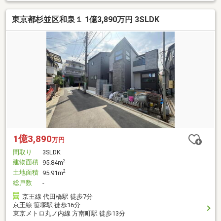
東京都杉並区和泉１ 1億3,890万円 3SLDK
1億3,890
万円
間取り
3SLDK
建物面積
2
95.84m
土地面積
2
95.91m
総戸数
-
京王線 代田橋駅 徒歩7分
京王線 笹塚駅 徒歩16分
東京メトロ丸ノ内線 方南町駅 徒歩13分