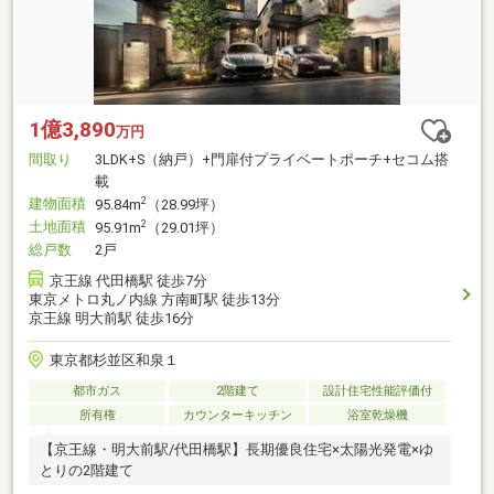
1億3,890
万円
間取り
3LDK+S（納戸）+門扉付プライベートポーチ+セコム搭
載
建物面積
2
95.84m
（28.99坪）
土地面積
2
95.91m
（29.01坪）
総戸数
2戸
京王線 代田橋駅 徒歩7分
東京メトロ丸ノ内線 方南町駅 徒歩13分
京王線 明大前駅 徒歩16分
東京都杉並区和泉１
都市ガス
2階建て
設計住宅性能評価付
所有権
カウンターキッチン
浴室乾燥機
【京王線・明大前駅/代田橋駅】長期優良住宅×太陽光発電×ゆ
とりの2階建て