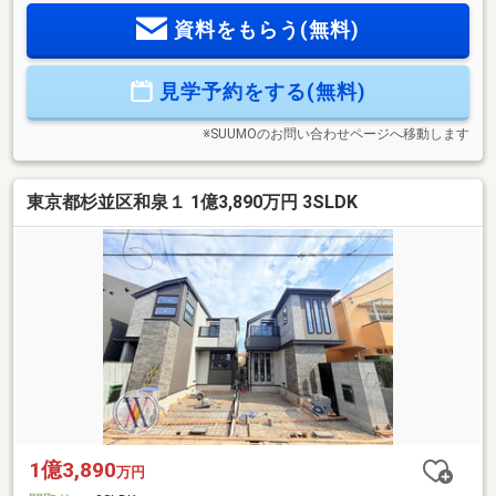
街【4】 22帖超の広々LDK【5】 3つのウォークインクローゼ
資料をもらう(無料)
ットやパントリー等豊富な収納◆現地見学会・随時開催◆物
件周辺の住環境や雰囲気は実際に現地に足を運んでみないと
分からないもの！ぜひご自身の目でお確かめください！※詳し
見学予約をする(無料)
い資料のご請求・物件見学のご依頼はページ【資料請求す
る】・【見学予約する】ボタンよりお進みください
※SUUMOのお問い合わせページへ移動します
東京都杉並区和泉１ 1億3,890万円 3SLDK
1億3,890
万円