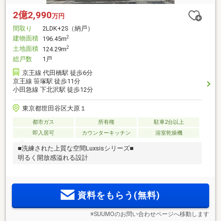
2億2,990
万円
間取り
2LDK+2S（納戸）
建物面積
2
196.45m
土地面積
2
124.29m
総戸数
1戸
京王線 代田橋駅 徒歩6分
京王線 笹塚駅 徒歩11分
小田急線 下北沢駅 徒歩12分
東京都世田谷区大原１
都市ガス
所有権
駐車2台以上
即入居可
カウンターキッチン
浴室乾燥機
■洗練された上質な空間Luxsisシリーズ■
明るく開放感溢れる設計
資料をもらう(無料)
※SUUMOのお問い合わせページへ移動します