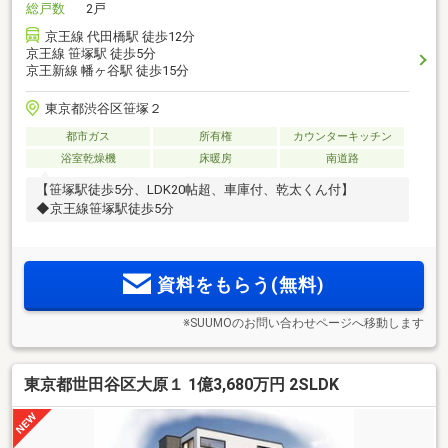
総戸数
2戸
京王線 代田橋駅 徒歩12分
京王線 笹塚駅 徒歩5分
京王新線 幡ヶ谷駅 徒歩15分
東京都渋谷区笹塚２
都市ガス
所有権
カウンターキッチン
浴室乾燥機
床暖房
南道路
【笹塚駅徒歩5分、LDK20帖超、車庫付、乾太くん付】
◆京王線笹塚駅徒歩5分
資料をもらう(無料)
※SUUMOのお問い合わせページへ移動します
東京都世田谷区大原１ 1億3,680万円 2SLDK