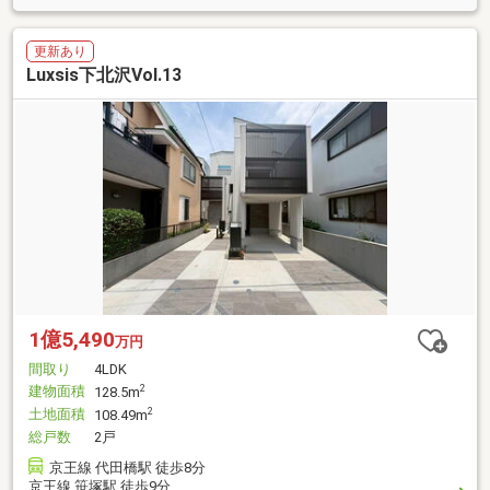
更新あり
Luxsis下北沢Vol.13
1億5,490
万円
間取り
4LDK
建物面積
2
128.5m
土地面積
2
108.49m
総戸数
2戸
京王線 代田橋駅 徒歩8分
京王線 笹塚駅 徒歩9分