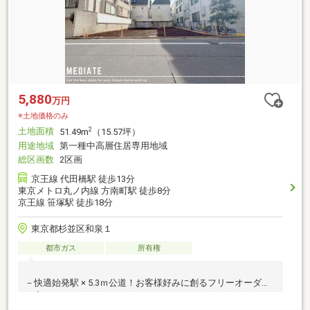
5,880
万円
※土地価格のみ
土地面積
2
51.49m
（15.57坪）
用途地域
第一種中高層住居専用地域
総区画数
2区画
京王線 代田橋駅 徒歩13分
東京メトロ丸ノ内線 方南町駅 徒歩8分
京王線 笹塚駅 徒歩18分
東京都杉並区和泉１
都市ガス
所有権
－快適始発駅 × 5.3ｍ公道！お客様好みに創るフリーオーダー
住宅 －