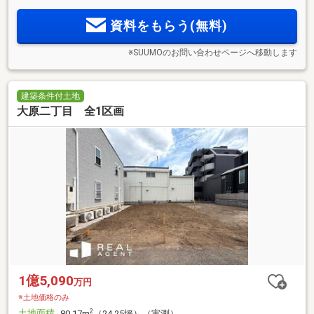
資料をもらう(無料)
※SUUMOのお問い合わせページへ移動します
建築条件付土地
大原二丁目 全1区画
1億5,090
万円
※土地価格のみ
土地面積
2
80.17m
（24.25坪）（実測）