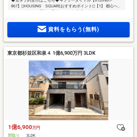
◆見学予約受付はこちら◆⇒フリーダイヤル【0120‐837‐
867】□HOUSING SQUAREおすすめポイント□【1】 都心への
アクセス良好で通勤・通学にも便利【2】 21帖超の広々LDK＋
対面式システムキッチン【3】 閑静で落ち着いた雰囲気の住宅
街【4】 生活に必要な施設も近く良好な住環境【5】 小学校徒
資料をもらう(無料)
歩5分でお子様の通学も安心♪◆現地見学会・随時開催◆物件
周辺の住環境や雰囲気は実際に現地に足を運んでみないと分
からないもの！ぜひご自身の目でお確かめください！※詳しい
資料のご請求・物件見学のご依頼はページ【資料請求す
東京都杉並区和泉４ 1億6,900万円 3LDK
る】・【見学予約する】ボタンよりお進みください
1億6,900
万円
間取り
3LDK