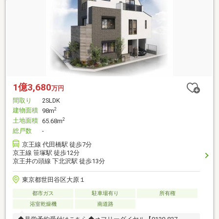
1億3,680
万円
間取り
2SLDK
建物面積
2
98m
土地面積
2
65.68m
総戸数
-
京王線 代田橋駅 徒歩7分
京王線 笹塚駅 徒歩12分
京王井の頭線 下北沢駅 徒歩13分
東京都世田谷区大原１
都市ガス
駐車場有り
所有権
浴室乾燥機
南道路