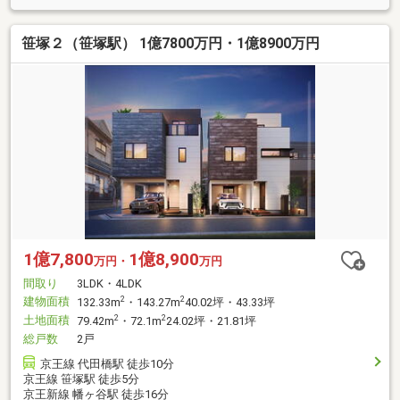
笹塚２（笹塚駅） 1億7800万円・1億8900万円
1億7,800
1億8,900
万円・
万円
間取り
3LDK・4LDK
建物面積
2
2
132.33m
・143.27m
40.02坪・43.33坪
土地面積
2
2
79.42m
・72.1m
24.02坪・21.81坪
総戸数
2戸
京王線 代田橋駅 徒歩10分
京王線 笹塚駅 徒歩5分
京王新線 幡ヶ谷駅 徒歩16分