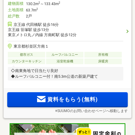
建物面積
2
2
130.2m
～133.43m
土地面積
2
63.7m
総戸数
2戸
京王線 代田橋駅 徒歩16分
京王線 笹塚駅 徒歩13分
東京メトロ丸ノ内線 方南町駅 徒歩12分
東京都杉並区方南１
都市ガス
ルーフバルコニー
所有権
カウンターキッチン
浴室乾燥機
床暖房
◇南東角地で日当たり良好
◆ルーフバルコニー付！南5.3m公道の新築戸建て
資料をもらう(無料)
※SUUMOのお問い合わせページへ移動します