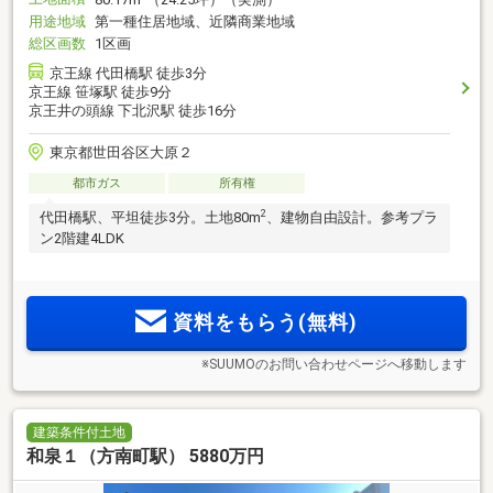
用途地域
第一種住居地域、近隣商業地域
総区画数
1区画
京王線 代田橋駅 徒歩3分
京王線 笹塚駅 徒歩9分
京王井の頭線 下北沢駅 徒歩16分
東京都世田谷区大原２
都市ガス
所有権
2
代田橋駅、平坦徒歩3分。土地80m
、建物自由設計。参考プラ
ン2階建4LDK
資料をもらう(無料)
※SUUMOのお問い合わせページへ移動します
建築条件付土地
和泉１（方南町駅） 5880万円