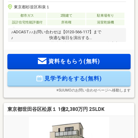
東京都杉並区和泉１
都市ガス
2階建て
駐車場有り
設計住宅性能評価付
所有権
浴室乾燥機
♪ADCAST♪♪お問い合わせは【0120-566-117】まで
♪ 快適な毎日を演出する
☆―――――・・・ 物件の特徴 ・・・―――――☆◇京王
線「代田橋」駅徒歩7分！明大前や方南町も徒歩圏内で都心ア
クセス抜群の立地です！◆全居室収納やSICを備えた
資料をもらう(無料)
3LDK+S。家事効率を高める先進設備が充実しています！◇長
期優良住宅認定！耐震等級3や断熱等級5を獲得した高性能か
つ安心な建物構造です！◆太陽光発電システムやセコムセキ
見学予約をする(無料)
ュリティ、ガス乾燥機「乾太くん」を標準装備！是非一度現
地をご確認くださいませ！！！☆―――――・・・
―☆― ・・・―――――☆
※SUUMOのお問い合わせページへ移動します
東京都世田谷区松原１ 1億2,380万円 2SLDK