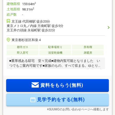
建物面積
2
159.64m
土地面積
2
98.31m
総戸数
-
京王線 代田橋駅 徒歩20分
東京メトロ丸ノ内線 方南町駅 徒歩5分
京王井の頭線 永福町駅 徒歩22分
東京都杉並区和泉４
都市ガス
駐車場有り
所有権
即入居可
浴室乾燥機
床暖房
■重厚感ある邸宅 堂々完成■建物内覧可能となりました い
つでもご案内可能です■家族のもの、すべて収まる。ゆとりが
生まれる住まい（WIC・SIC・パントリー・ガレージ収納）■上
質な開放感に包まれる２６帖超のＬＤＫ■マンションの利便性
と戸建ての広さを兼ね備えた住宅■贅沢なスケールのキッチン
資料をもらう(無料)
＆洗練された背面収納■キッチンに隣接するゆとりあるパント
リー■毎日の家事を快適にする機能的なランドリールーム■ゆ
とりの時間を生む2ボールタイプの洗面化粧台■太陽光設備設
見学予約をする(無料)
置 電気を使う時代から作る時代へ
※SUUMOのお問い合わせページへ移動します