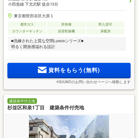
小田急線 下北沢駅 徒歩13分
東京都世田谷区大原１
都市ガス
所有権
即入居可
カウンターキッチン
浴室乾燥機
床暖房
■洗練された上質な空間Luxsisシリーズ■
明るく開放感溢れる設計
資料をもらう(無料)
※SUUMOのお問い合わせページへ移動します
建築条件付土地
杉並区和泉1丁目 建築条件付売地