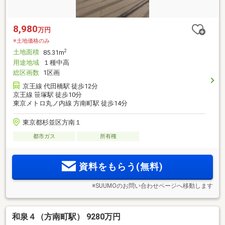
8,980
万円
※土地価格のみ
土地面積
2
85.31m
用途地域
１種中高
総区画数
1区画
京王線 代田橋駅 徒歩12分
京王線 笹塚駅 徒歩10分
東京メトロ丸ノ内線 方南町駅 徒歩14分
東京都杉並区方南１
都市ガス
所有権
資料をもらう(無料)
※SUUMOのお問い合わせページへ移動します
和泉４（方南町駅） 9280万円