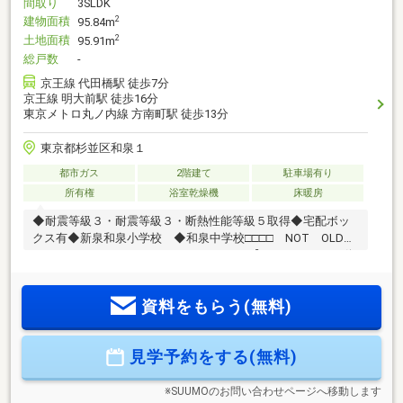
間取り
3SLDK
建物面積
2
95.84m
土地面積
2
95.91m
総戸数
-
京王線 代田橋駅 徒歩7分
京王線 明大前駅 徒歩16分
東京メトロ丸ノ内線 方南町駅 徒歩13分
東京都杉並区和泉１
都市ガス
2階建て
駐車場有り
所有権
浴室乾燥機
床暖房
◆耐震等級３・耐震等級３・断熱性能等級５取得◆宅配ボッ
クス有◆新泉和泉小学校 ◆和泉中学校□□□□ NOT OLD，
BE CLASSIC. □□□□■ウォールメイトは【かかりつけの不動
産屋】として 徹底的にまで顧客主義を貫く事をお約束いたし
ます■都心エリアに特化した情報網を駆使し、最良の不動産を
資料をもらう(無料)
ご提案■住宅ローンシュミレーション無料相談会 毎日随時開
催中■ウォールメイトオリジナルの住宅購入・住替え等につい
て 分かりやすく解説したガイドブックをご希望者様に【無料
見学予約をする(無料)
プレゼント】～弊社ホームページ～https://wallmate.co.jp/～
※SUUMOのお問い合わせページへ移動します