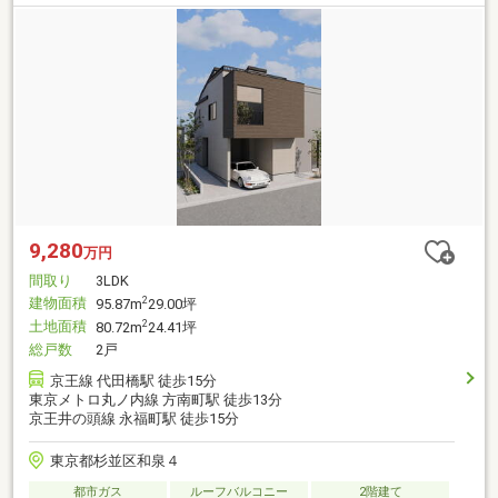
9,280
万円
間取り
3LDK
建物面積
2
95.87m
29.00坪
土地面積
2
80.72m
24.41坪
総戸数
2戸
京王線 代田橋駅 徒歩15分
東京メトロ丸ノ内線 方南町駅 徒歩13分
京王井の頭線 永福町駅 徒歩15分
東京都杉並区和泉４
都市ガス
ルーフバルコニー
2階建て