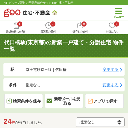
NTTグループ運営の不動産総合サイト goo住宅・不動産
1
0
0
0
最近検索した条件
最近見た物件
保存した条件
お気に入り
代田橋駅(東京都)の新築一戸建て・分譲住宅 物件
一覧
駅
変更する
京王電鉄京王線｜代田橋
条件
変更する
指定なし
新着メールを受
検索条件を保存
アプリで探す
取る
24
件
が該当しました。