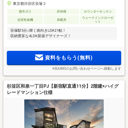
東京都渋谷区笹塚２
都市ガス
所有権
カウンターキッチン
ウォークインクローゼ
浴室乾燥機
床暖房
ット
笹塚駅5分♪輝く南向きLDK21帖！
収納豊富な4LDK新築デザイナーズ！
資料をもらう(無料)
※SUUMOのお問い合わせページへ移動します
杉並区和泉一丁目PJ【新宿駅直通11分】2階建×ハイグ
レードマンション仕様