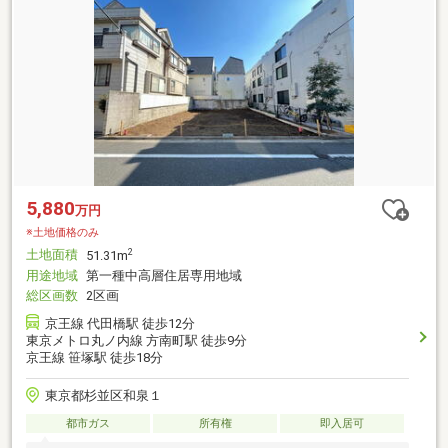
5,880
万円
※土地価格のみ
土地面積
2
51.31m
用途地域
第一種中高層住居専用地域
総区画数
2区画
京王線 代田橋駅 徒歩12分
東京メトロ丸ノ内線 方南町駅 徒歩9分
京王線 笹塚駅 徒歩18分
東京都杉並区和泉１
都市ガス
所有権
即入居可