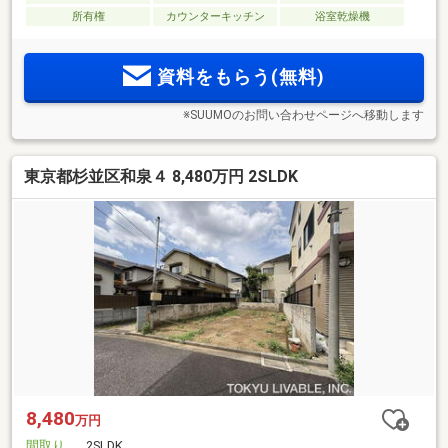
所有権
カウンターキッチン
浴室乾燥機
資料をもらう(無料)
※SUUMOのお問い合わせページへ移動します
東京都杉並区和泉４ 8,480万円 2SLDK
8,480
万円
間取り
2SLDK