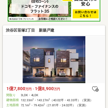
渋谷区笹塚2丁目 新築戸建
1億7,800
1億8,900
万円・
万円
間取り
3LDK・4LDK
建物面積
2
2
132.33m
・143.27m
（40.02坪・43.33坪）（実測）
土地面積
2
2
72.1m
・79.42m
（21.81坪・24.02坪）（実測）