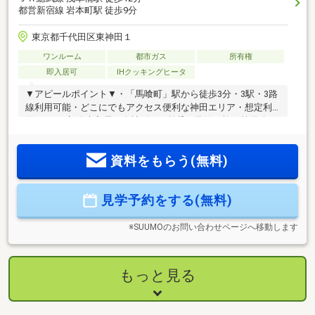
都営新宿線 岩本町駅 徒歩9分
東京都千代田区東神田１
ワンルーム
都市ガス
所有権
即入居可
IHクッキングヒータ
▼アピールポイント▼・「馬喰町」駅から徒歩3分・3駅・3路
線利用可能・どこにでもアクセス便利な神田エリア・想定利
回り4％・新築未入居・自社ビル、賃貸、民泊、旅館等用途は
ご自由・安心の地盤改良（杭打ち75本）物件内覧をご希望の
際は、事前にお問い合わせ下さい。・平日・土日・祝祭日の
資料をもらう(無料)
ご予約を承っております。・ご出勤前、お仕事の合間、お仕
事帰り等もお気軽にご相談ください。お客様のご要望に合わ
せて、無料相談会開催中！【初めての物件探しに関するご相
見学予約をする(無料)
談】【住宅ローンに関するご相談】お気軽にご相談下さい！
どうぞお気軽にご相談下さい！
※SUUMOのお問い合わせページへ移動します
もっと見る