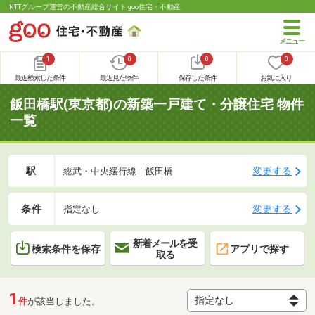
NTTグループ運営の不動産総合サイト goo住宅・不動産
1
0
0
0
最近検索した条件
最近見た物件
保存した条件
お気に入り
飯田橋駅(東京都)の新築一戸建て・分譲住宅 物件
一覧
駅
変更する
総武・中央緩行線｜飯田橋
条件
変更する
指定なし
新着メールを受
検索条件を保存
アプリで探す
取る
1
件
が該当しました。