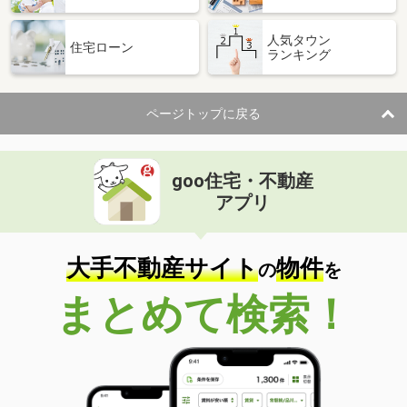
人気タウン
住宅ローン
ランキング
ページトップに戻る
goo住宅・不動産
アプリ
大手不動産サイト
物件
の
を
まとめて検索！