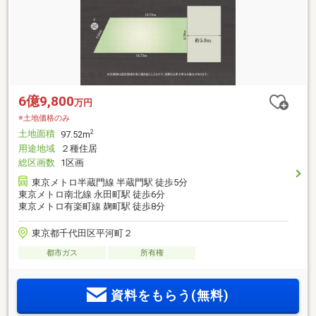
6億9,800
万円
※土地価格のみ
土地面積
2
97.52m
用途地域
２種住居
総区画数
1区画
東京メトロ半蔵門線 半蔵門駅 徒歩5分
東京メトロ南北線 永田町駅 徒歩6分
東京メトロ有楽町線 麹町駅 徒歩8分
東京都千代田区平河町２
都市ガス
所有権
資料をもらう(無料)