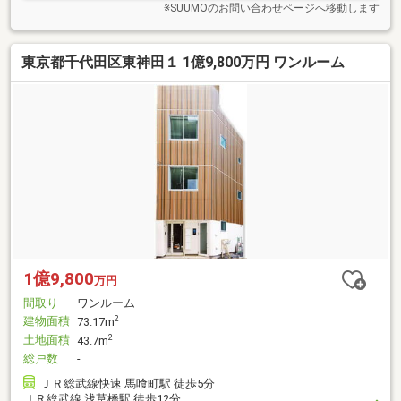
※SUUMOのお問い合わせページへ移動します
東京都千代田区東神田１ 1億9,800万円 ワンルーム
1億9,800
万円
間取り
ワンルーム
建物面積
2
73.17m
土地面積
2
43.7m
総戸数
-
ＪＲ総武線快速 馬喰町駅 徒歩5分
ＪＲ総武線 浅草橋駅 徒歩12分