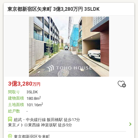
東京都新宿区矢来町 3億3,280万円 3SLDK
3億3,280
万円
間取り
3SLDK
建物面積
2
180.8m
土地面積
2
101.16m
総戸数
-
総武・中央緩行線 飯田橋駅 徒歩17分
東京メトロ東西線 神楽坂駅 徒歩5分
東京都新宿区矢来町