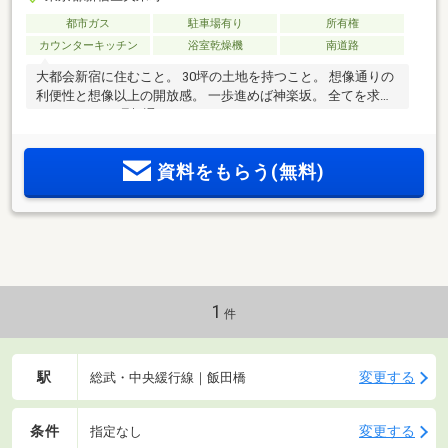
都市ガス
駐車場有り
所有権
カウンターキッチン
浴室乾燥機
南道路
大都会新宿に住むこと。 30坪の土地を持つこと。 想像通りの
利便性と想像以上の開放感。 一歩進めば神楽坂。 全てを求め
るあなたに。 理想通りのシティライフを。
資料をもらう(無料)
1
件
駅
変更する
総武・中央緩行線｜飯田橋
条件
変更する
指定なし