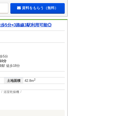
資料をもらう（無料）
歩5分×3路線3駅利用可能◎
歩5分
10分
駅 徒歩18分
2
土地面積
42.8m
浴室乾燥機