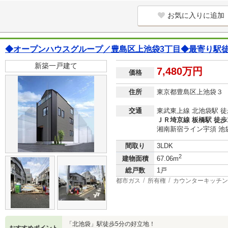
お気に入りに追加
◆オープンハウスグループ／豊島区上池袋3丁目◆最寄り駅徒
新築一戸建て
7,480万円
価格
住所
東京都豊島区上池袋３
交通
東武東上線 北池袋駅 徒
ＪＲ埼京線 板橋駅 徒歩
湘南新宿ライン宇須 池袋
間取り
3LDK
2
建物面積
67.06m
総戸数
1戸
都市ガス
所有権
カウンターキッチン
「北池袋」駅徒歩5分の好立地！