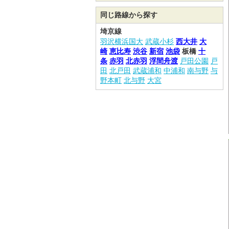
同じ路線から探す
埼京線
羽沢横浜国大
武蔵小杉
西大井
大
崎
恵比寿
渋谷
新宿
池袋
板橋
十
条
赤羽
北赤羽
浮間舟渡
戸田公園
戸
田
北戸田
武蔵浦和
中浦和
南与野
与
野本町
北与野
大宮