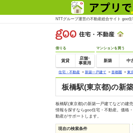
NTTグループ運営の不動産総合サイト goo
借りる
マンションを買う
店舗･
賃貸
新築
中
事業用
住宅・不動産
>
新築一戸建て
>
首都圏
>
東
板橋駅(東京都)の新
板橋駅(東京都)の新築一戸建てなどの
情報を探すならgoo住宅・不動産。価格
動産がサポートします。
現在の検索条件