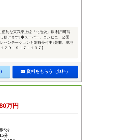
に便利な東武東上線『北池袋』駅 利用可能
し頂けます♪◆スーパー、コンビニ、公園
レゼンテーションも随時受付中♪是非、現地
０１２０－９１７－１９７】
）
資料をもらう（無料）
380万円
歩6分
15分