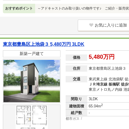
おすすめポイント
～アドキャストのみ取り扱いの物件です♪ ご紹介・販売
お気に入りに追加
東京都豊島区上池袋３ 5,480万円 3LDK
新築一戸建て
5,480万円
価格
住所
東京都豊島区上池袋３
交通
東武東上線 北池袋駅 徒
ＪＲ埼京線 板橋駅 徒歩
東京メトロ丸ノ内線 池袋
間取り
3LDK
2
建物面積
65.04m
総戸数
-
都市ガス