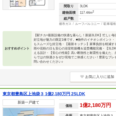
間取り
3LDK
2
建物面積
117.44m
総戸数
-
都市ガス
ルーフバルコニー
駐車場有
【駅チカ×最新設備の快適な暮らし！新築3LDK】忙しい
好立地が魅力の限定1棟です。■物件のイチオシポイント・
もスムーズな好立地・【最新キッチン】家事負担を軽減す
おすすめポイント
雨や花粉の日も安心の浴室乾燥機＆追焚機能完備・【3LD
える設計・【安心の性能】高い断熱性と耐震性を備えた、
らではの快適さをぜひ現地でご体感ください！豊富なプレ
問い合わせください♪
お気に入りに追加
東京都豊島区上池袋３ 1億2,180万円 2SLDK
新築一戸建て
1億2,180万円
価格
住所
東京都豊島区上池袋３