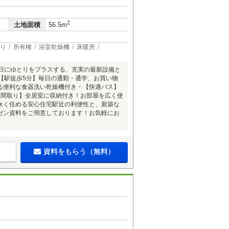
2
土地面積
56.5m
り
所有権
浴室乾燥機
床暖房
毎日にゆとりをプラスする、充実の最新設備と
【駅徒歩5分】毎日の通勤・通学、お買い物
る便利な食器洗い乾燥機付き・【快適バス】
K間取り】全居室に収納付き！お部屋を広く使
永く住める安心住宅駅近の利便性と、新築な
ゼン資料をご用意しております！お気軽にお
資料をもらう（無料）