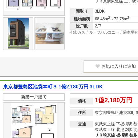
ＪＲ京浜東北線 王子駅 
間取り
3LDK
2
2
建物面積
68.48m
～72.78m
総戸数
2戸
都市ガス
ルーフバルコニー
駐車場有
お気に入りに追加
東京都豊島区池袋本町３ 1億2,180万円 3LDK
新築一戸建て
1億2,180万円
価格
住所
東京都豊島区池袋本町
交通
東武東上線 下板橋駅 徒
東武東上線 北池袋駅 徒
ＪＲ埼京線 板橋駅 徒歩