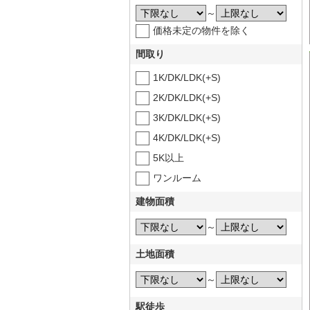
～
価格未定の物件を除く
間取り
1K/DK/LDK(+S)
2K/DK/LDK(+S)
3K/DK/LDK(+S)
4K/DK/LDK(+S)
5K以上
ワンルーム
建物面積
～
土地面積
～
駅徒歩