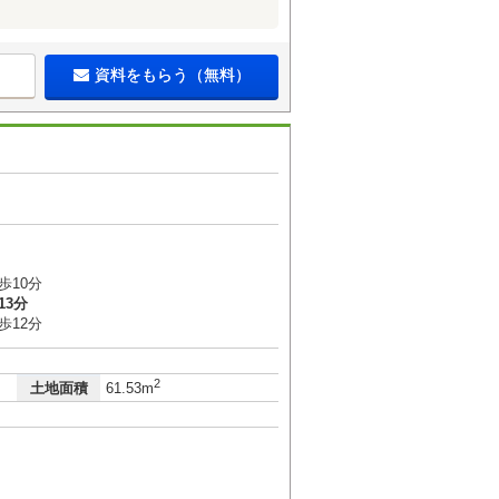
資料をもらう（無料）
歩10分
13分
歩12分
2
土地面積
61.53m