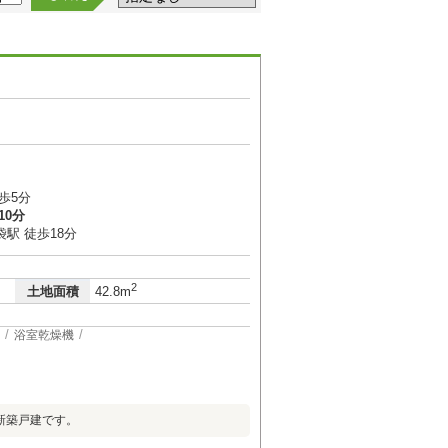
歩5分
10分
駅 徒歩18分
2
土地面積
42.8m
浴室乾燥機
新築戸建です。