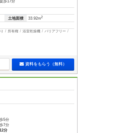
徒歩17分
2
土地面積
33.92m
り
所有権
浴室乾燥機
バリアフリー
資料をもらう（無料）
３
歩5分
歩7分
12分