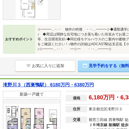
☆━━━…‥・ 物件の特徴 ・‥…━━━☆◆通勤通学
♪ ◆周辺は閑静な住宅地につき落ち着いた街並みでお過ご
おすすめポイント
等、生活環境良好♪◆同仕様モデルハウスのご案内や建物プ
をご確認ください！♪物件の詳細はADCAST駒込支店迄【
♪☆━━━…‥・ ━☆━ ・‥…━━━☆
お気に入りに追加
見学予約をする（無料
滝野川３（西巣鴨駅） 6180万円・6380万円
新築一戸建て
6,180万円・6,
価格
住所
東京都北区滝野川３
交通
都営三田線 西巣鴨駅 徒
ＪＲ埼京線 板橋駅 徒歩