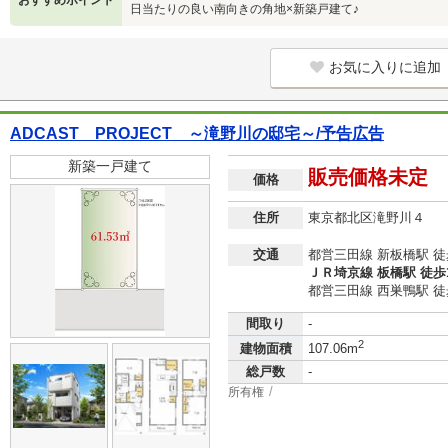
おすすめポイント
日当たりの良い南向きの角地×新築戸建て♪
お気に入りに追加
ADCAST PROJECT ～滝野川の邸宅～/予告広告
新築一戸建て
販売価格未定
価格
住所
東京都北区滝野川４
交通
都営三田線 新板橋駅 徒
ＪＲ埼京線 板橋駅 徒歩
都営三田線 西巣鴨駅 徒
間取り
-
2
建物面積
107.06m
総戸数
-
所有権