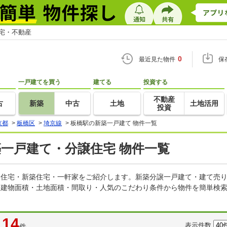
住宅・不動産
0
最近見た物件
保
一戸建てを買う
建てる
投資する
不動産
古
新築
中古
土地
土地活用
投資
京都
>
板橋区
>
埼京線
>
板橋駅の新築一戸建て 物件一覧
築一戸建て・分譲住宅 物件一覧
建売住宅・新築住宅・一軒家をご紹介します。新築分譲一戸建て・建て売
・建物面積・土地面積・間取り・人気のこだわり条件から物件を簡単検索
14
表示件数
件