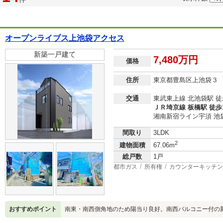
オープンライブス上池袋アクセス
新築一戸建て
7,480万円
価格
住所
東京都豊島区上池袋３
交通
東武東上線 北池袋駅 徒
ＪＲ埼京線 板橋駅 徒歩
湘南新宿ライン宇須 池袋
間取り
3LDK
2
建物面積
67.06m
総戸数
1戸
都市ガス
所有権
カウンターキッチン
おすすめポイント
南東・南西側角地のため陽当り良好。南西バルコニー付の