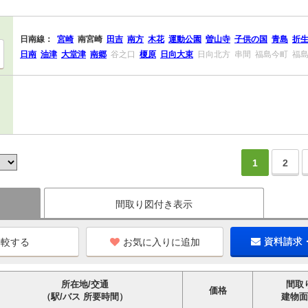
日南線：
宮崎
南宮崎
田吉
南方
木花
運動公園
曽山寺
子供の国
青島
折
日南
油津
大堂津
南郷
谷之口
榎原
日向大束
日向北方
串間
福島今町
福
1
2
間取り図付き表示
お気に入りに追加
資料請求
所在地/交通
間取
価格
（駅/バス 所要時間）
建物面