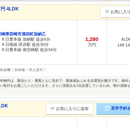
円 4LDK
お気に入
宮崎県宮崎市清武町加納乙
1,280
ＪＲ日豊本線 加納駅 徒歩6分
4LD
ＪＲ日南線 田吉駅 徒歩30分
万円
148.1
ＪＲ日豊本線 南宮崎駅 徒歩34分
乾燥機
所有権
即入居可
本物件は、陽当たり・通風ともに良好で、開放感あふれる住環境が魅力です。南向
い毎日をお過ごしいただけます。さらに洗面台を2台設置しているため、朝の混雑
LDK
見学予約
お気に入りに追加