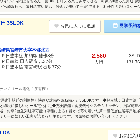
ワイワイ時間はもちろん、庭BBQも叶える楽しみ尽くせる一軒家☆■整った周辺環境
・宮崎銀行へ。毎日の買い物も手続きも“歩いて完結”できる、利便性の高いロケー
円 3SLDK
見学予約
お気に入りに追加
宮崎県宮崎市大字本郷北方
2,580
ＪＲ日豊本線 加納駅 徒歩8分
3SL
ＪＲ日南線 田吉駅 徒歩32分
万円
131.7
ＪＲ日豊本線 南宮崎駅 徒歩37分
チン
オール電化
所有権
古戸建】駅近の利便性と快適な設備を兼ね備えた3SLDKです！◆好立地：日豊本線
と環境に優しいオール電化住宅◆充実設備：食洗機付システムキッチン、浴室乾燥
車場：お車2台並列駐車可能（車種による）静かで落ち着いた第一種低層住居専用地
ミリーに嬉しい工夫が詰まった住まいです。お気軽にお問い合わせください！
LDK
お気に入