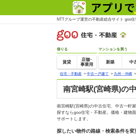
NTTグループ運営の不動産総合サイト goo
借りる
マンションを買う
店舗･
賃貸
新築
中
事業用
住宅・不動産
>
中古一戸建て
>
九州・沖縄
南宮崎駅(宮崎県)の
南宮崎駅(宮崎県)の中古住宅、中古一
探すならgoo住宅・不動産。価格・建物
サポートします。
探したい物件の路線・検索条件を変