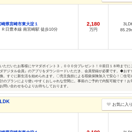
2,180
宮崎県宮崎市東大淀１
3LD
ＪＲ日豊本線 南宮崎駅 徒歩10分
万円
85.29
いただいたお客様にヤマダポイント３，０００分プレゼント！※前日１８時までに
ダデジタル会員』のアプリをダウンロードいただき、会員登録が必要です。◆おす
換。すぐに新生活を始められます。〇売主負担による瑕疵保険加入で安心！〇住宅
計のプランにより使いやすくおしゃれな空間に。事前のご予約で内覧可能です！お電
お問い合わせを心よりお待ちしております。
LDK
お気に入