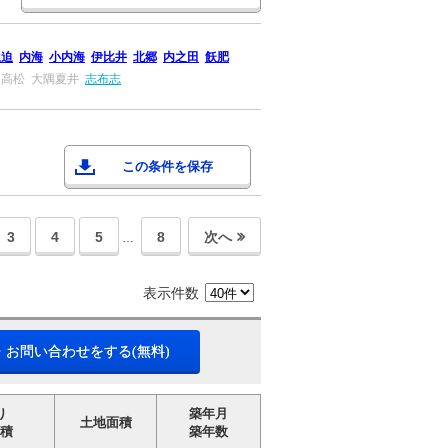
生迫
内海
小内海
伊比井
北郷
内之田
飫肥
島高松
大隅夏井
志布志
この条件を保存
3
4
5
8
次へ
…
表示件数
・お問い合わせをする(無料)
り
築年月
土地面積
積
築年数