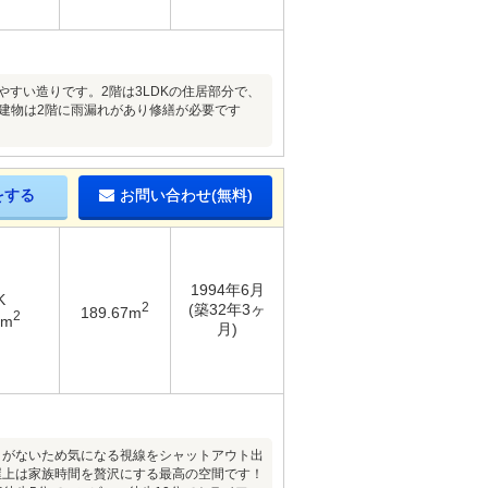
すい造りです。2階は3LDKの住居部分で、
♪建物は2階に雨漏れがあり修繕が必要です
をする
お問い合わせ(無料)
1994年6月
K
2
(築32年3ヶ
189.67m
2
1m
月)
とがないため気になる視線をシャットアウト出
屋上は家族時間を贅沢にする最高の空間です！