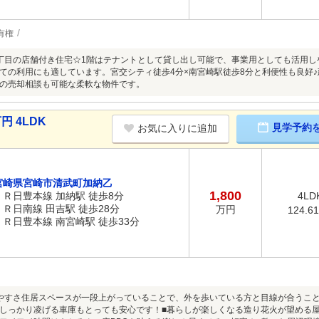
有権
丁目の店舗付き住宅☆1階はテナントとして貸し出し可能で、事業用としても活用しや
ての利用にも適しています。宮交シティ徒歩4分×南宮崎駅徒歩8分と利便性も良好
の売却相談も可能な柔軟な物件です。
円 4LDK
見学予約
お気に入りに追加
宮崎県宮崎市清武町加納乙
1,800
ＪＲ日豊本線 加納駅 徒歩8分
4LD
ＪＲ日南線 田吉駅 徒歩28分
万円
124.6
ＪＲ日豊本線 南宮崎駅 徒歩33分
やすさ住居スペースが一段上がっていることで、外を歩いている方と目線が合うこ
しっかり凌げる車庫もとっても安心です！■暮らしが楽しくなる造り花火が望める