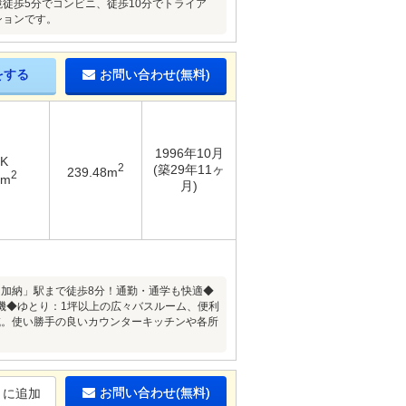
徒歩5分でコンビニ、徒歩10分でトライア
ションです。
をする
お問い合わせ(無料)
1996年10月
DK
2
(築29年11ヶ
239.48m
2
6m
月)
「加納」駅まで徒歩8分！通勤・通学も快適◆
機◆ゆとり：1坪以上の広々バスルーム、便利
域。使い勝手の良いカウンターキッチンや各所
お問い合わせ(無料)
りに追加