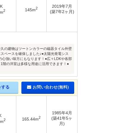
DK
2019年7月
2
145m
2
(築7年2ヶ月)
9m
耐久の建物はツートンカラーの磁器タイル外壁
スペースを確保しました♪●太陽光発電シス
の心強い味方にもなります！●広々LDKや各部
1階の洋室は多様な用途に活用できます！●
をする
お問い合わせ(無料)
1985年4月
K
2
(築41年5ヶ
165.44m
2
1m
月)