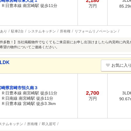
2,180
宮崎県宮崎市東大淀１
3LD
ＪＲ日豊本線 南宮崎駅 徒歩11分
万円
85.29
あり
駐車2台
システムキッチン
所有権
リフォームリノベーション
件多数！】当社掲載物件でなくてもご来店前にお申し出頂けましたら内見時に内見
希望の物件についてご連絡ください。
LDK
お気に入
宮崎県宮崎市恒久南３
2,700
ＪＲ日豊本線 南宮崎駅 徒歩11分
3LD
ＪＲ日南線 南宮崎駅 徒歩11分
万円
90.67
ＪＲ日豊本線 宮崎駅 徒歩3.3km
ステムキッチン
所有権
即入居可