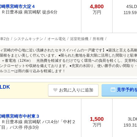
4,800
宮崎県宮崎市大淀４
4SL
ＪＲ日豊本線 南宮崎駅 徒歩6分
万円
119.5
車2台
システムキッチン
オール電化
浴室乾燥機
所有権
ィ宮崎の中心地に近い洗練されたセキスイハイムの一戸建です】●築浅と言える高
屋根をまとい美しく佇んでいます。●限られた敷地を最大限に活用した間取りと駐車
Kw）＋蓄電池（12Kw） 光熱費を軽減するだけでなく環境への負荷を軽くし、災害時
ンクローゼットや収納を備えております。●充実の水回り、使い勝手の良い間取り・
ルコニーは雨の振り込みを軽減します！
LDK
見学予約
お気に入りに追加
宮崎県宮崎市中村東３
1,500
3LD
ＪＲ日豊本線 南宮崎駅 バス4分/「中村２
万円
193.3
丁目」バス停 停歩3分