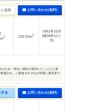
お問い合わせ(無料)
りに追加
1991年10月
K
2
(築34年11ヶ
225.53m
2
4m
月)
きのため、明るい陽光が室内にたっぷりと差
も軽減され、ご家族それぞれが快適に身支度で
をする
お問い合わせ(無料)