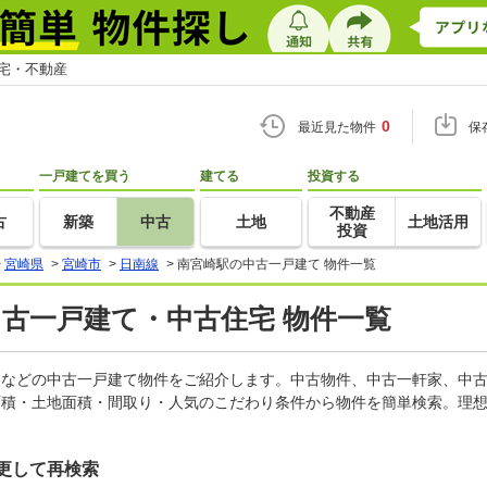
住宅・不動産
0
最近見た物件
保
一戸建てを買う
建てる
投資する
不動産
古
新築
中古
土地
土地活用
投資
>
宮崎県
>
宮崎市
>
日南線
>
南宮崎駅の中古一戸建て 物件一覧
中古一戸建て・中古住宅 物件一覧
軒家などの中古一戸建て物件をご紹介します。中古物件、中古一軒家、中
面積・土地面積・間取り・人気のこだわり条件から物件を簡単検索。理想
更して再検索