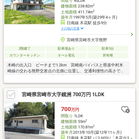
間取り
4SLDK
2
建物面積
238.82m
2
土地面積
411.74m
築年月
1997年5月(築29年4ヶ月)
日南線 木花駅 徒歩9分
その他の交通
宮崎県宮崎市大字熊野
2階建て
駐車場あり
駐車3台
カウンターキッチン
オール電化
所有権
木崎の出入口 ビーチまで1.2km 宮崎南バイパスと県道中村木
崎線の交わる熊野交差点の北側に位置し、交通利便性の高さでフ
ットワークも軽くなる 駐車場１７台あり事業用としても利用価
値が高い物件
宮崎県宮崎市大字鏡洲 700万円 1LDK
700
万円
間取り
1LDK
2
建物面積
55m
2
土地面積
170.81m
築年月
2013年10月(築12年11ヶ月)
日南線 木花駅 バス60分/「木花台3