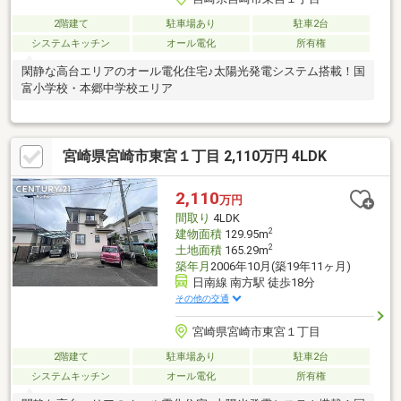
2階建て
駐車場あり
駐車2台
システムキッチン
オール電化
所有権
閑静な高台エリアのオール電化住宅♪太陽光発電システム搭載！国
富小学校・本郷中学校エリア
宮崎県宮崎市東宮１丁目 2,110万円 4LDK
2,110
万円
間取り
4LDK
2
建物面積
129.95m
2
土地面積
165.29m
築年月
2006年10月(築19年11ヶ月)
日南線 南方駅 徒歩18分
その他の交通
宮崎県宮崎市東宮１丁目
2階建て
駐車場あり
駐車2台
システムキッチン
オール電化
所有権