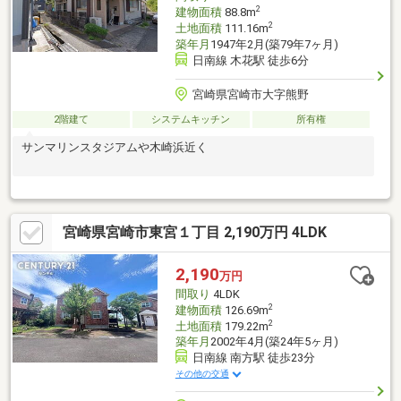
2
建物面積
88.8m
2
土地面積
111.16m
築年月
1947年2月(築79年7ヶ月)
日南線 木花駅 徒歩6分
宮崎県宮崎市大字熊野
2階建て
システムキッチン
所有権
サンマリンスタジアムや木崎浜近く
宮崎県宮崎市東宮１丁目 2,190万円 4LDK
2,190
万円
間取り
4LDK
2
建物面積
126.69m
2
土地面積
179.22m
築年月
2002年4月(築24年5ヶ月)
日南線 南方駅 徒歩23分
その他の交通