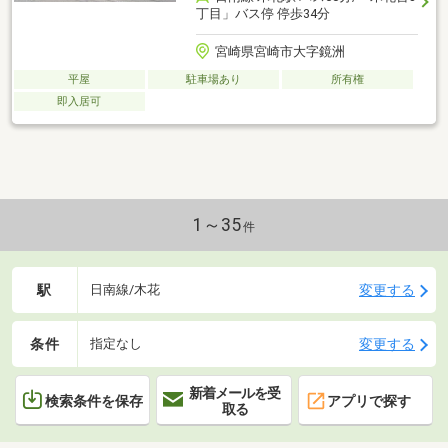
丁目」バス停 停歩34分
宮崎県宮崎市大字鏡洲
平屋
駐車場あり
所有権
即入居可
1～35
件
駅
変更する
日南線/木花
条件
変更する
指定なし
新着メールを受
検索条件を保存
アプリで探す
取る