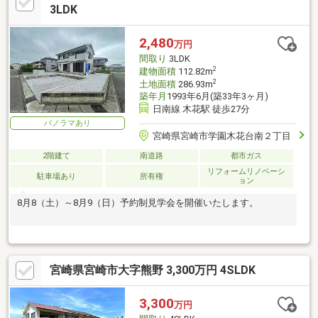
3LDK
2,480
万円
間取り
3LDK
2
建物面積
112.82m
2
土地面積
286.93m
築年月
1993年6月(築33年3ヶ月)
日南線 木花駅 徒歩27分
パノラマあり
宮崎県宮崎市学園木花台南２丁目
2階建て
南道路
都市ガス
リフォームリノベーシ
駐車場あり
所有権
ョン
8月8（土）～8月9（日）予約制見学会を開催いたします。
宮崎県宮崎市大字熊野 3,300万円 4SLDK
3,300
万円