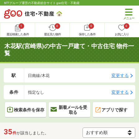
NTTグループ運営の不動産総合サイト goo住宅・不動産
1
0
0
0
最近検索した条件
最近見た物件
保存した条件
お気に入り
木花駅(宮崎県)の中古一戸建て・中古住宅 物件一
覧
駅
変更する
日南線/木花
条件
変更する
指定なし
新着メールを受
検索条件を保存
アプリで探す
取る
35
件
が該当しました。