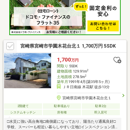
システムキッチン交換、トイレ交換、洗面化粧台交換●内装間取
変更、室内ドア（一部）交換、床材上張り、シューズボックス交
換、クロス張替え、畳表替え、障子・襖張替え●その他設備給湯
器交換、インターホン設置、火災警報器設置、照明器具交換【お
すすめポイント】・
宮崎県宮崎市学園木花台北１ 1,700万円 5SDK
1,700
万円
間取り
5SDK
2
建物面積
129.91m
2
土地面積
278.5m
築年月
1991年4月(築35年5ヶ月)
ＪＲ日南線 木花駅 徒歩13分
宮崎県宮崎市学園木花台北１
2階建て
駐車場あり
駐車2台
システムキッチン
所有権
即入居可
□水災に強い高台角地□南側庭になっており、陽当たり通風良好□
学校、スーパーも程近い暮らしやすい立地□インスペクション済