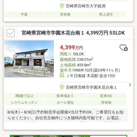
宮崎県宮崎市大字鏡洲
平屋
所有権
即入居可
宮崎県宮崎市学園木花台南１ 4,399万円 5SLDK
4,399
万円
間取り
5SLDK
2
建物面積
238.01m
2
土地面積
459.8m
築年月
1996年10月(築29年11ヶ月)
ＪＲ日南線 木花駅 徒歩15分
宮崎県宮崎市学園木花台南１
3階建て以上
駐車場あり
駐車3台
システムキッチン
オール電化
所有権
8/6(木)～8/9(日)予約制見学会開催※当日予約OK。ご希望日をお知
らせください。自社売主物件につき随時内覧可能です。お電話か
メールでご希望日をお知らせください。【リフォーム内容】●標
準シロアリ防除工事、クリーニング、鍵交換、雨漏り点検、設備
点検●外構・外装駐車場拡張、屋根・外壁塗装、庭木伐採●水回り