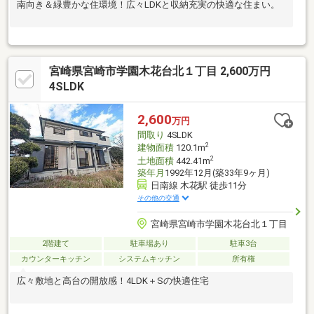
南向き＆緑豊かな住環境！広々LDKと収納充実の快適な住まい。
宮崎県宮崎市学園木花台北１丁目 2,600万円
4SLDK
2,600
万円
間取り
4SLDK
2
建物面積
120.1m
2
土地面積
442.41m
築年月
1992年12月(築33年9ヶ月)
日南線 木花駅 徒歩11分
その他の交通
宮崎県宮崎市学園木花台北１丁目
2階建て
駐車場あり
駐車3台
カウンターキッチン
システムキッチン
所有権
広々敷地と高台の開放感！4LDK＋Sの快適住宅