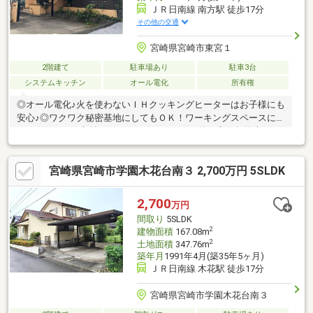
ＪＲ日南線 南方駅 徒歩17分
その他の交通
宮崎県宮崎市東宮１
2階建て
駐車場あり
駐車3台
システムキッチン
オール電化
所有権
◎オール電化♪火を使わないＩＨクッキングヒーターはお子様にも
安心♪◎ワクワク秘密基地にしてもＯＫ！ワーキングスペースにし
ても！たっぷり収納スペースにしてもＯＫ！使い方は無限大∞ロ
フトがある新生活で楽しい時間を過ごせます！◎お友達をたくさ
ん呼べるゆとりの駐車スペース！運転が苦手なあなたも安心して
宮崎県宮崎市学園木花台南３ 2,700万円 5SLDK
駐車出来ます！◎バルコニー付き☆ガーデニングやバーベキュー
はもちろん、テーブルとイスをおいて特別空間を演出しても素敵
です！
2,700
万円
間取り
5SLDK
2
建物面積
167.08m
2
土地面積
347.76m
築年月
1991年4月(築35年5ヶ月)
ＪＲ日南線 木花駅 徒歩17分
宮崎県宮崎市学園木花台南３