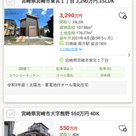
宮崎県宮崎市東宮１丁目 3,290万円 3SLDK
3,290
万円
間取り
3SLDK
2
建物面積
107.46m
2
土地面積
176.77m
築年月
2021年4月(築5年5ヶ月)
日南線 南方駅 徒歩18分
その他の交通
宮崎県宮崎市東宮１丁目
2階建て
駐車場あり
駐車3台
カウンターキッチン
オール電化
所有権
令和3年築！太陽光・蓄電池付オール電化住宅
宮崎県宮崎市大字熊野 550万円 4DK
550
万円
間取り
4DK