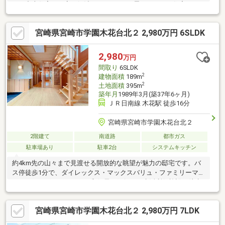
みで中古住宅の不安を解消□リフォームで思いのままの住宅に！□
青島方面へのアクセス◎セカンドハウスにも
宮崎県宮崎市学園木花台北２ 2,980万円 6SLDK
2,980
万円
間取り
6SLDK
2
建物面積
189m
2
土地面積
395m
築年月
1989年3月(築37年6ヶ月)
ＪＲ日南線 木花駅 徒歩16分
宮崎県宮崎市学園木花台北２
2階建て
南道路
都市ガス
駐車場あり
駐車2台
システムキッチン
約4km先の山々まで見渡せる開放的な眺望が魅力の邸宅です。バ
ス停徒歩1分で、ダイレックス・マックスバリュ・ファミリーマー
ト・ドラッグストアモリ・郵便局・銀行など生活利便施設も徒歩
圏に揃い、日々の暮らしも快適です。学園都市「学園木花台」の
美しい街並みに調和する和の趣ある佇まいで、敷地約119坪・建
宮崎県宮崎市学園木花台北２ 2,980万円 7LDK
物約57坪のゆとりある設計。LDKに加え6部屋を備え、二世帯や来
客の多いご家庭にも対応可能です。丁寧に維持管理されて大きな