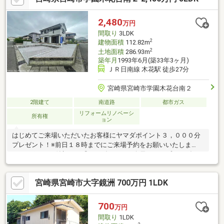
らはリフォームプランもございます！・水回りや内外装などのフ
ルリフォームがセット！・今なら壁紙や床材の一部をお好みのカ
2,480
万円
ラーに選べますお気軽にお問い合わせください。
間取り
3LDK
2
建物面積
112.82m
2
土地面積
286.93m
築年月
1993年6月(築33年3ヶ月)
ＪＲ日南線 木花駅 徒歩27分
宮崎県宮崎市学園木花台南２
2階建て
南道路
都市ガス
リフォームリノベーシ
所有権
ョン
はじめてご来場いただいたお客様にヤマダポイント３，０００分
プレゼント！※前日１８時までにご来場予約をお願いいたしま
す。※ポイント付与には『ヤマダデジタル会員』のアプリをダウ
ンロードいただき、会員登録が必要です。◆おすすめポイント◆
〇リノベーション工事済！水回りも新品に交換。すぐに新生活を
宮崎県宮崎市大字鏡洲 700万円 1LDK
始められます。〇売主負担による瑕疵保険加入で安心！〇住宅ロ
ーン控除対象物件です。〇シロアリ防除工事済！〇当社設計のプ
ランにより使いやすくおしゃれな空間に。事前のご予約で内覧可
700
万円
能です！お電話の際は店舗番号「1020」をご入力ください。皆様
間取り
1LDK
からのお問い合わせを心よりお待ちしております。