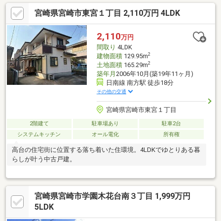
宮崎県宮崎市東宮１丁目 2,110万円 4LDK
2,110
万円
間取り
4LDK
2
建物面積
129.95m
2
土地面積
165.29m
築年月
2006年10月(築19年11ヶ月)
日南線 南方駅 徒歩18分
その他の交通
宮崎県宮崎市東宮１丁目
2階建て
駐車場あり
駐車2台
システムキッチン
オール電化
所有権
高台の住宅街に位置する落ち着いた住環境。4LDKでゆとりある暮
らしが叶う中古戸建。
宮崎県宮崎市学園木花台南３丁目 1,999万円
5LDK