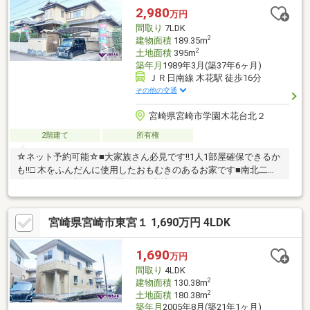
リフォームは不要です。ぜひ現地にて、随所に息づく匠の技と上
2,980
万円
質な住空間をご体感ください。 株式会社木花リアルティ
間取り
7LDK
TEL0985-77-7553 スーモを見たとお伝えください。
2
建物面積
189.35m
2
土地面積
395m
築年月
1989年3月(築37年6ヶ月)
ＪＲ日南線 木花駅 徒歩16分
その他の交通
宮崎県宮崎市学園木花台北２
2階建て
所有権
☆ネット予約可能☆■大家族さん必見です!!1人1部屋確保できるか
も!!□ 木をふんだんに使用したおもむきのあるお家です■南北二方
道路で西側は歩道なので開放的な立地です(*^▽^*)♪
宮崎県宮崎市東宮１ 1,690万円 4LDK
1,690
万円
間取り
4LDK
2
建物面積
130.38m
2
土地面積
180.38m
築年月
2005年8月(築21年1ヶ月)