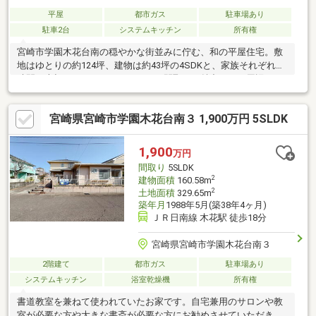
平屋
都市ガス
駐車場あり
駐車2台
システムキッチン
所有権
宮崎市学園木花台南の穏やかな街並みに佇む、和の平屋住宅。敷
地はゆとりの約124坪、建物は約43坪の4SDKと、家族それぞれの
時間も大切にできるゆったりとした間取りが魅力です。周辺には
幼稚園・保育園から小学校・中学校、さらには大学まで徒歩圏内
に揃い、子育て世代にも嬉しい住環境です。加えて、スーパーや
宮崎県宮崎市学園木花台南３ 1,900万円 5SLDK
ドラッグストア、100円ショップなど生活に便利な施設も身近に
あり、日々の暮らしをしっかり支えてくれます。広い敷地と落ち
着いた住環境を兼ね備えた一邸。ゆとりある暮らしと、宮崎らし
1,900
万円
い自然を身近に感じる毎日を、この住まいで始めてみませんか。
間取り
5SLDK
株式会社木花リアルティTel.0985-77-7553
2
建物面積
160.58m
2
土地面積
329.65m
築年月
1988年5月(築38年4ヶ月)
ＪＲ日南線 木花駅 徒歩18分
宮崎県宮崎市学園木花台南３
2階建て
都市ガス
駐車場あり
システムキッチン
浴室乾燥機
所有権
書道教室を兼ねて使われていたお家です。自宅兼用のサロンや教
室が必要な方や大きな書斎が必要な方にお勧めさせていただきま