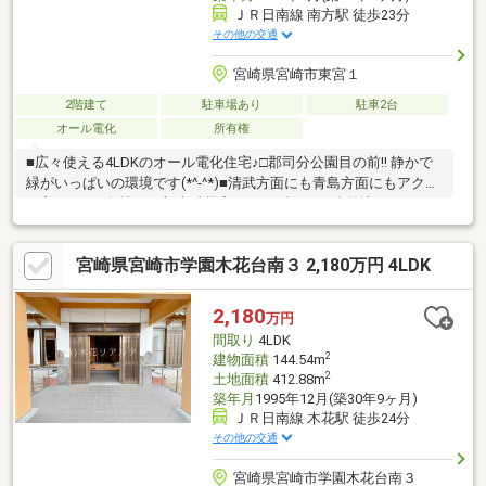
ＪＲ日南線 南方駅 徒歩23分
その他の交通
宮崎県宮崎市東宮１
2階建て
駐車場あり
駐車2台
オール電化
所有権
■広々使える4LDKのオール電化住宅♪□郡司分公園目の前!! 静かで
緑がいっぱいの環境です(*^-^*)■清武方面にも青島方面にもアクセ
ス良好です※敷地の一部土砂災害レッドゾーン・他敷地はイエロ
ーゾーン
宮崎県宮崎市学園木花台南３ 2,180万円 4LDK
2,180
万円
間取り
4LDK
2
建物面積
144.54m
2
土地面積
412.88m
築年月
1995年12月(築30年9ヶ月)
ＪＲ日南線 木花駅 徒歩24分
その他の交通
宮崎県宮崎市学園木花台南３