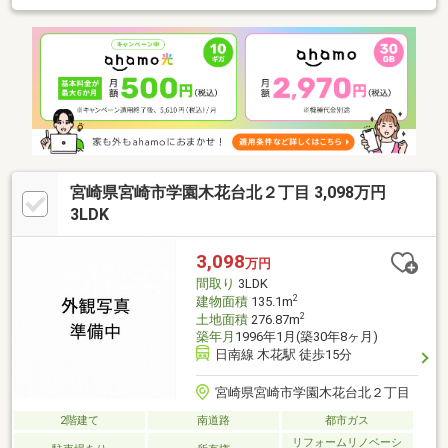
宮崎県宮崎市学園木花台北２丁目 3,098万円
3LDK
3,098
万円
間取り
3LDK
2
建物面積
135.1m
2
土地面積
276.87m
築年月
1996年1月(築30年8ヶ月)
日南線 木花駅 徒歩15分
宮崎県宮崎市学園木花台北２丁目
2階建て
南道路
都市ガス
リフォームリノベーシ