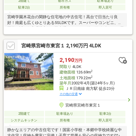
2階建て
都市ガス
駐車場あり
駐車2台
所有権
即入居可
宮崎学園木花台の閑静な住宅地の中古住宅！高台で日当たり良
好！南庭も広くゆとりある5SLDKです。スーパーやコンビニ、公
園等も近く住宅環境良好！駐車場はガレージ付き並列2台可！ 屋
根裏収納付！空家ですので内覧可能！お気軽にお問合せくださ
い。
宮崎県宮崎市東宮１ 2,190万円 4LDK
2,190
万円
間取り
4LDK
2
建物面積
126.69m
2
土地面積
179.22m
築年月
2002年4月(築24年5ヶ月)
ＪＲ日南線 南方駅 徒歩23分
その他の交通
宮崎県宮崎市東宮１
2階建て
駐車場あり
駐車2台
システムキッチン
所有権
即入居可
静かなエリアの中古住宅です！国富小学校・本郷中学校綺麗な中
古住宅！収納を豊富に完備！子育て世帯も安心の収納力です(^^♪