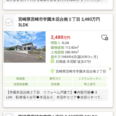
す。■建物はパナホーム施工の軽量鉄骨造（一部木造）の２階建
て 48.57坪 築37年 。■土地は２面道路の99.71坪 隣家との間
隔も広く周りを気にせず暮らせます。■買い物環境はダイレック
宮崎県宮崎市学園木花台南２丁目 2,480万円
ス徒歩10分 マックスバリュ徒歩11分 セリアやファミリーマ
ート 銀行 郵便局も隣接しています。■子育て環境は学園木花
3LDK
台小徒歩9分 木花中徒歩2分 保育園は木花台に３つ 公園も多
くあり小さなお子様にとってはいい環境です。
2,480
万円
間取り
3LDK
2
建物面積
112.82m
2
土地面積
286.93m
築年月
1993年6月(築33年3ヶ月)
日南線 木花駅 徒歩27分
宮崎県宮崎市学園木花台南２丁目
南道路
都市ガス
システムキッチン
浴室乾燥機
所有権
即入居可
【学園木花台南２丁目 リフォーム戸建て】◆内覧可能◆３
LDK 駐車場４台可◆木花台小、木花中エリア◆水回りすべて交
換◆シロアリ防蟻処理工事◆瑕疵保証付き◆住宅ローン減税対象