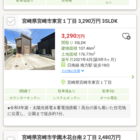
駐車場あり
所有権
ョン
宮崎県宮崎市東宮１丁目 3,290万円 3SLDK
3,290
万円
間取り
3SLDK
2
建物面積
107.46m
2
土地面積
176.77m
築年月
2021年4月(築5年5ヶ月)
日南線 南方駅 徒歩18分
その他の交通
宮崎県宮崎市東宮１丁目
2階建て
駐車場あり
駐車3台
カウンターキッチン
システムキッチン
オール電化
●令和3年築・太陽光発電＆蓄電池搭載！高台の落ち着いた住宅地
に位置し、公園まで徒歩約1分。
宮崎県宮崎市学園木花台南２丁目 2,480万円