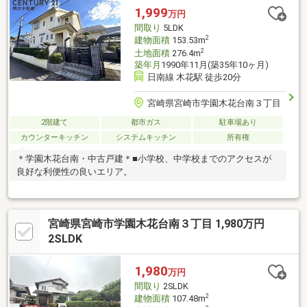
1,999
万円
間取り
5LDK
2
建物面積
153.53m
2
土地面積
276.4m
築年月
1990年11月(築35年10ヶ月)
日南線 木花駅 徒歩20分
宮崎県宮崎市学園木花台南３丁目
2階建て
都市ガス
駐車場あり
カウンターキッチン
システムキッチン
所有権
＊学園木花台南・中古戸建＊■小学校、中学校までのアクセスが
良好な利便性の良いエリア。
宮崎県宮崎市学園木花台南３丁目 1,980万円
2SLDK
1,980
万円
間取り
2SLDK
2
建物面積
107.48m