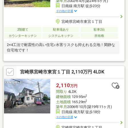
築年月
2002年4月(築24年5ヶ月)
日南線 南方駅 徒歩23分
その他の交通
宮崎県宮崎市東宮１丁目
2階建て
駐車場あり
駐車2台
カウンターキッチン
システムキッチン
所有権
2×4工法で耐震性の高い住宅♪水害リスクも抑えれる立地！閑静な
住宅地です！
宮崎県宮崎市東宮１丁目 2,110万円 4LDK
2,110
万円
間取り
4LDK
2
建物面積
129.95m
2
土地面積
165.29m
築年月
2006年10月(築19年11ヶ月)
日南線 南方駅 徒歩18分
その他の交通
宮崎県宮崎市東宮１丁目