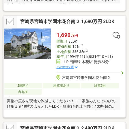
南庭も完備！休日にはBBQやお子様プール等楽しめそうです♪
宮崎県宮崎市学園木花台南２ 1,690万円 3LDK
1,690
万円
間取り
3LDK
2
建物面積
151m
2
土地面積
336.35m
築年月
1994年11月(築31年10ヶ月)
ＪＲ日南線 木花駅 徒歩24分
その他の交通
宮崎県宮崎市学園木花台南２
2階建て
駐車場あり
駐車3台
所有権
実物の広さを現地で体感してください！！・家族みんなでのびの
び集える19帖の広々としたLDK・駐車3台以上可能！100坪超のゆ
とりある開放的な敷地・小中学校やスーパーなどの利便施設が徒
歩10分圏内■アクセス・ＪＲ日南線「木花」駅 徒歩24分■周辺環
境・セブンイレブン宮崎学園木花店 徒歩7分・マックスバリュ気
宮崎県宮崎市学園木花台南２ 2,480万円 3LDK
木花台店 徒歩9分・ドラッグストアモリ木花台店 徒歩10分◎こち