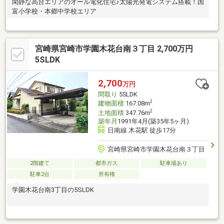
閑静な高台エリアのオール電化住宅♪太陽光発電システム搭載！国
富小学校・本郷中学校エリア
宮崎県宮崎市学園木花台南３丁目 2,700万円
5SLDK
2,700
万円
間取り
5SLDK
2
建物面積
167.08m
2
土地面積
347.76m
築年月
1991年4月(築35年5ヶ月)
日南線 木花駅 徒歩17分
宮崎県宮崎市学園木花台南３丁目
2階建て
都市ガス
駐車場あり
駐車2台
所有権
学園木花台南3丁目の5SLDK