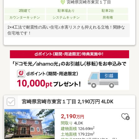
宮崎県宮崎市東宮１丁目
2階建て
駐車場あり
駐車2台
カウンターキッチン
システムキッチン
所有権
2×4工法で耐震性の高い住宅♪水害リスクも抑えれる立地！閑静な
住宅地です！
宮崎県宮崎市東宮１丁目 2,190万円 4LDK
2,190
万円
間取り
4LDK
2
建物面積
126.69m
2
土地面積
179.22m