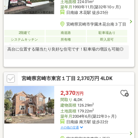
2
土地面積
224.01m
築年月
1993年11月(築32年10ヶ月)
日南線 木花駅 徒歩25分
宮崎県宮崎市学園木花台南３丁目
2階建て
南道路
駐車場あり
システムキッチン
所有権
即入居可
高台に位置する陽当たり良好な住宅です！駐車場の増設も可能◎
宮崎県宮崎市東宮１丁目 2,370万円 4LDK
2,370
万円
間取り
4LDK
2
建物面積
126.29m
2
土地面積
179.22m
築年月
2004年6月(築22年3ヶ月)
日南線 南方駅 徒歩22分
その他の交通