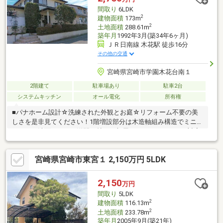
間取り
6LDK
2
建物面積
173m
2
土地面積
288.61m
築年月
1992年3月(築34年6ヶ月)
ＪＲ日南線 木花駅 徒歩16分
その他の交通
宮崎県宮崎市学園木花台南１
2階建て
駐車場あり
駐車2台
システムキッチン
オール電化
所有権
■パナホーム設計☆洗練された外観とお庭☆リフォーム不要の美
しさを是非見てください！1階増設部分は木造軸組み構造でミニキ
ッチンと洗面がついた洋間12帖のお部屋です！バリアフリー対応
なので車椅子のままトイレに行くことが出来ます！1階、2階、増
設部にそれぞれトイレがありますので朝の忙しいお時間や来客時
宮崎県宮崎市東宮１ 2,150万円 5LDK
も困りません！2世帯住宅もしくはお仕事部屋にも最適なお家で
す！■駐車場縦列２台可能！雨の日も安心のカーポートつき！前
面道路が広いので運転が苦手な方でも安心です！・小学校徒歩10
2,150
万円
分×中学校徒歩1分！・バス停徒歩1分×木花駅まで徒歩1分！利便
間取り
5LDK
性が良いので子育て世代の方に嬉しい条件です！
2
建物面積
116.13m
2
土地面積
233.78m
築年月
2005年9月(築21年)