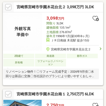
宮崎県宮崎市学園木花台北２ 3,098万円 3LDK
3,098
万円
間取り
3LDK
2
建物面積
135.1m
2
土地面積
276.87m
築年月
1996年1月(築30年8ヶ月)
ＪＲ日南線 木花駅 徒歩15分
宮崎県宮崎市学園木花台北２
2階建て
南道路
都市ガス
リフォームリノベーシ
所有権
ョン
リノベーション物件！〇リフォーム完成予定：2026年9月頃〇水
回りは新品に交換〇当社設計のプランにより使いやすくおしゃれ
な空間に
宮崎県宮崎市学園木花台南１ 2,750万円 6LDK
2,750
万円