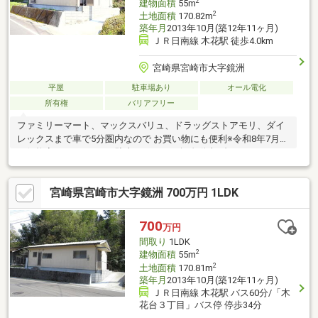
2
建物面積
55m
2
土地面積
170.82m
築年月
2013年10月(築12年11ヶ月)
ＪＲ日南線 木花駅 徒歩4.0km
宮崎県宮崎市大字鏡洲
平屋
駐車場あり
オール電化
所有権
バリアフリー
ファミリーマート、マックスバリュ、ドラッグストアモリ、ダイ
レックスまで車で5分圏内なので お買い物にも便利※令和8年7月20
日価格変更しました。※駐車スペースは軽自動車1台のみです。
宮崎県宮崎市大字鏡洲 700万円 1LDK
700
万円
間取り
1LDK
2
建物面積
55m
2
土地面積
170.81m
築年月
2013年10月(築12年11ヶ月)
ＪＲ日南線 木花駅 バス60分/「木
花台３丁目」バス停 停歩34分