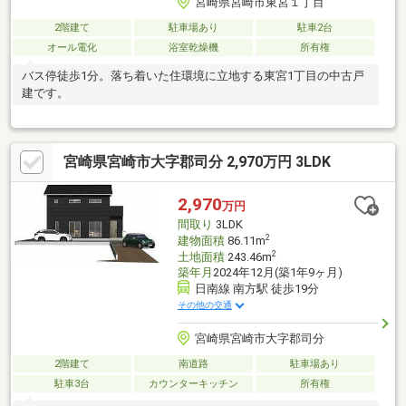
宮崎県宮崎市東宮１丁目
2階建て
駐車場あり
駐車2台
オール電化
浴室乾燥機
所有権
バス停徒歩1分。落ち着いた住環境に立地する東宮1丁目の中古戸
建です。
宮崎県宮崎市大字郡司分 2,970万円 3LDK
2,970
万円
間取り
3LDK
2
建物面積
86.11m
2
土地面積
243.46m
築年月
2024年12月(築1年9ヶ月)
日南線 南方駅 徒歩19分
その他の交通
宮崎県宮崎市大字郡司分
2階建て
南道路
駐車場あり
駐車3台
カウンターキッチン
所有権