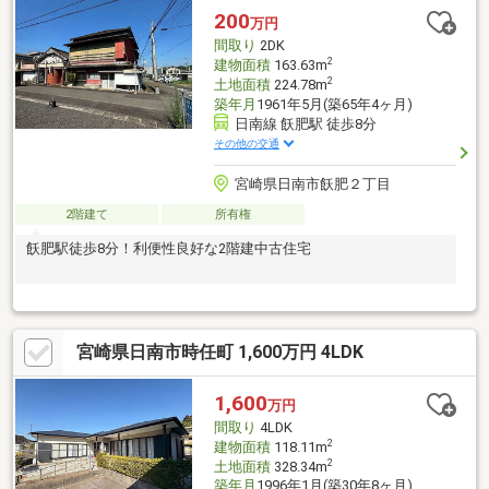
200
万円
間取り
2DK
2
建物面積
163.63m
2
土地面積
224.78m
築年月
1961年5月(築65年4ヶ月)
日南線 飫肥駅 徒歩8分
その他の交通
宮崎県日南市飫肥２丁目
2階建て
所有権
飫肥駅徒歩8分！利便性良好な2階建中古住宅
宮崎県日南市時任町 1,600万円 4LDK
1,600
万円
間取り
4LDK
2
建物面積
118.11m
2
土地面積
328.34m
築年月
1996年1月(築30年8ヶ月)