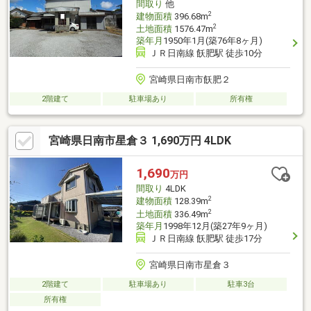
間取り
他
2
建物面積
396.68m
2
土地面積
1576.47m
築年月
1950年1月(築76年8ヶ月)
ＪＲ日南線 飫肥駅 徒歩10分
宮崎県日南市飫肥２
2階建て
駐車場あり
所有権
宮崎県日南市星倉３ 1,690万円 4LDK
1,690
万円
間取り
4LDK
2
建物面積
128.39m
2
土地面積
336.49m
築年月
1998年12月(築27年9ヶ月)
ＪＲ日南線 飫肥駅 徒歩17分
宮崎県日南市星倉３
2階建て
駐車場あり
駐車3台
所有権