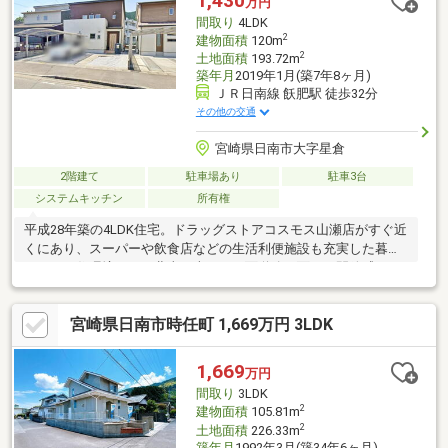
1,430
万円
間取り
4LDK
2
建物面積
120m
2
土地面積
193.72m
築年月
2019年1月(築7年8ヶ月)
ＪＲ日南線 飫肥駅 徒歩32分
その他の交通
宮崎県日南市大字星倉
2階建て
駐車場あり
駐車3台
システムキッチン
所有権
平成28年築の4LDK住宅。ドラッグストアコスモス山瀬店がすぐ近
くにあり、スーパーや飲食店などの生活利便施設も充実した暮ら
しやすい住環境です。北東・南西の両面道路に面した開放感のあ
る敷地で、陽当たりや風通しも良好。土地面積は193.72㎡（約
58.60坪）、建物面積120㎡のゆとりある住まいです。駐車スペー
宮崎県日南市時任町 1,669万円 3LDK
スは並列3台分を確保しており、うち2台分はカーポート付きで雨
の日の乗り降りも快適。各居室の広さを確保した使い勝手の良い
4LDKで、ご家族でゆったりとお住まいいただけます。毎日のお買
1,669
万円
い物に便利な立地と、築浅ならではのきれいな室内が魅力の一邸
間取り
3LDK
です。ぜひ現地でご覧ください。
2
建物面積
105.81m
2
土地面積
226.33m
築年月
1992年3月(築34年6ヶ月)