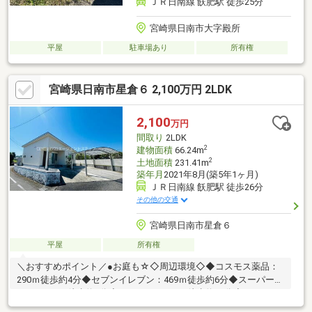
ＪＲ日南線 飫肥駅 徒歩25分
宮崎県日南市大字殿所
平屋
駐車場あり
所有権
宮崎県日南市星倉６ 2,100万円 2LDK
2,100
万円
間取り
2LDK
2
建物面積
66.24m
2
土地面積
231.41m
築年月
2021年8月(築5年1ヶ月)
ＪＲ日南線 飫肥駅 徒歩26分
その他の交通
宮崎県日南市星倉６
平屋
所有権
＼おすすめポイント／●お庭も☆◇周辺環境◇◆コスモス薬品：
290ｍ徒歩約4分◆セブンイレブン：469ｍ徒歩約6分◆スーパーと
むら：596ｍ徒歩約8分◆タイヨー：751ｍ徒歩約10分◆ホームワ
イド：852ｍ徒歩約11分◆ヤマダデンキ：1102ｍ徒歩約14分◆ド