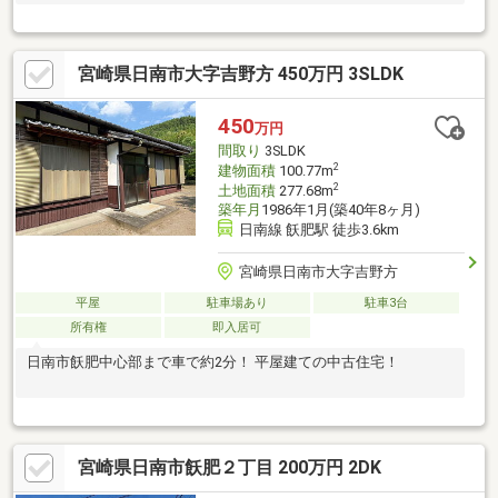
宮崎県日南市大字吉野方 450万円 3SLDK
450
万円
間取り
3SLDK
2
建物面積
100.77m
2
土地面積
277.68m
築年月
1986年1月(築40年8ヶ月)
日南線 飫肥駅 徒歩3.6km
宮崎県日南市大字吉野方
平屋
駐車場あり
駐車3台
所有権
即入居可
日南市飫肥中心部まで車で約2分！ 平屋建ての中古住宅！
宮崎県日南市飫肥２丁目 200万円 2DK