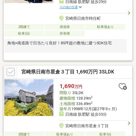
日南線 飫肥駅 徒歩29分
その他の交通
宮崎県日南市時任町
2階建て
南道路
駐車場あり
駐車2台
所有権
角地×南道路で日当たり良好！85坪超の敷地に建つ5DK住宅
宮崎県日南市星倉３丁目 1,690万円 3SLDK
1,690
万円
間取り
3SLDK
2
建物面積
128.39m
2
土地面積
336.49m
築年月
1998年12月(築27年9ヶ月)
日南線 飫肥駅 徒歩35分
宮崎県日南市星倉３丁目
2階建て
駐車場あり
駐車3台