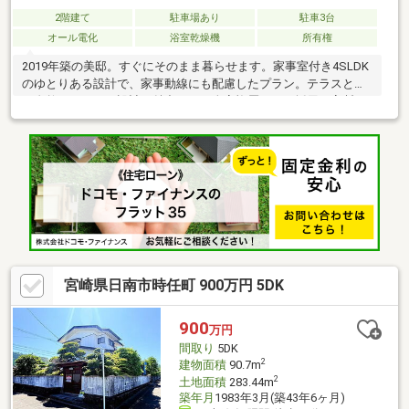
2階建て
駐車場あり
駐車3台
オール電化
浴室乾燥機
所有権
2019年築の美邸。すぐにそのまま暮らせます。家事室付き4SLDK
のゆとりある設計で、家事動線にも配慮したプラン。テラスと庭
が自然につながる設計が魅力です。全室複層ガラス採用で高断
熱、設備・内装もグレードの高い仕様。ニッチ収納や階段下スペ
ースなど、随所に工夫を凝らしたアイデア設計で吾田東小まで徒
歩8分、スーパー等の買い物施設も近く生活利便性良好。日南の青
空の下、理想の暮らしを叶える住まいです。ぜひ現地でご体感く
ださい。※住所の公開は控えさせていただいております。ご見学
希望の際は弊社までご連絡をお願いいたします。 TEL0985-77-
7553 株式会社木花リアルティ
宮崎県日南市時任町 900万円 5DK
900
万円
間取り
5DK
2
建物面積
90.7m
2
土地面積
283.44m
築年月
1983年3月(築43年6ヶ月)