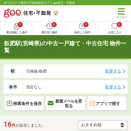
NTTグループ運営の不動産総合サイト goo住宅・不動産
1
0
0
0
最近検索した条件
最近見た物件
保存した条件
お気に入り
飫肥駅(宮崎県)の中古一戸建て・中古住宅 物件一
覧
駅
変更する
日南線/飫肥
条件
変更する
指定なし
新着メールを受
検索条件を保存
アプリで探す
取る
16
件
が該当しました。