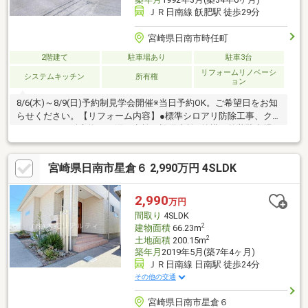
ＪＲ日南線 飫肥駅 徒歩29分
宮崎県日南市時任町
2階建て
駐車場あり
駐車3台
リフォームリノベーシ
システムキッチン
所有権
ョン
8/6(木)～8/9(日)予約制見学会開催※当日予約OK。ご希望日をお知
らせください。【リフォーム内容】●標準シロアリ防除工事、ク
リーニング、鍵交換、雨漏り点検、設備点検●外構・外装駐車場
拡張、屋根塗装、外壁塗装、植栽剪定、庭木伐採●水回りシステ
ムキッチン交換、ユニットバス交換、トイレ交換、洗面化粧台交
宮崎県日南市星倉６ 2,990万円 4SLDK
換●内装間取変更、床材上張り、シューズボックス交換、クロス
張替え●その他設備給湯器交換、インターホン設置、火災警報器
設置、照明器具交換【おすすめポイント】・本物件は条件により
2,990
万円
住宅ローン減税が適用されます。・雨漏り、構造上主要な部分の
間取り
4SLDK
欠陥や・腐食、給排水管
2
建物面積
66.23m
2
土地面積
200.15m
築年月
2019年5月(築7年4ヶ月)
ＪＲ日南線 日南駅 徒歩24分
その他の交通
宮崎県日南市星倉６