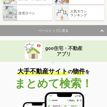
人気タウン
住宅ローン
ランキング
ページトップに戻る
goo住宅・不動産
アプリ
大手不動産サイト
物件
の
を
まとめて検索！