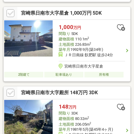
宮崎県日南市大字星倉 1,000万円 5DK
1,000
万円
間取り
5DK
2
建物面積
110.1m
2
土地面積
226.83m
築年月
1992年9月(築34年)
ＪＲ日南線 飫肥駅 徒歩24分
宮崎県日南市大字星倉
2階建て
駐車場あり
所有権
宮崎県日南市大字殿所 148万円 3DK
148
万円
間取り
3DK
2
建物面積
80.32m
2
土地面積
206.05m
築年月
1981年5月(築45年4ヶ月)