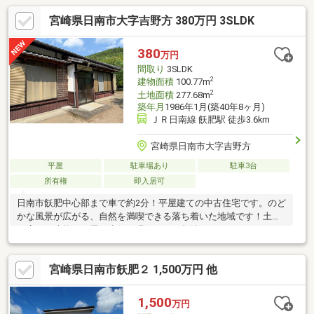
宮崎県日南市大字吉野方 380万円 3SLDK
380
万円
間取り
3SLDK
2
建物面積
100.77m
2
土地面積
277.68m
築年月
1986年1月(築40年8ヶ月)
ＪＲ日南線 飫肥駅 徒歩3.6km
宮崎県日南市大字吉野方
平屋
駐車場あり
駐車3台
所有権
即入居可
日南市飫肥中心部まで車で約2分！平屋建ての中古住宅です。のど
かな風景が広がる、自然を満喫できる落ち着いた地域です！土地
も広く、建物も平屋で南側に縁側があり収納もたっぷりです。二
拠点生活や別荘地としていかがでしょうか。また古民家カフェや
福祉施設など事業用としてもオススメです。
宮崎県日南市飫肥２ 1,500万円 他
1,500
万円