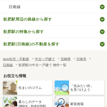
日南線
飫肥駅周辺の路線から探す
飫肥駅の特集から探す
飫肥駅(日南線)の不動産を探す
goo住宅・不動産
中古一戸建て
宮崎県
日南市
日南線
飫肥駅の中古一戸建て 物件一覧
お役立ち情報
「住みたい街」
住まいのコラム
を見つけよう
暮らしのデータ
家賃相場
(補助金・助成金情報)