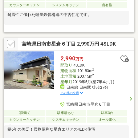
カウンターキッチン
システムキッチン
所有権
耐震性に優れた軽量鉄骨構造の中古住宅です。
宮崎県日南市星倉６丁目 2,990万円 4SLDK
2,990
万円
間取り
4SLDK
2
建物面積
101.83m
2
土地面積
200.15m
築年月
2019年5月(築7年4ヶ月)
日南線 日南駅 徒歩27分
その他の交通
宮崎県日南市星倉６丁目
2階建て
駐車場あり
駐車3台
カウンターキッチン
システムキッチン
オール電化
築6年の美邸！買物便利な星倉エリアの4LDK住宅