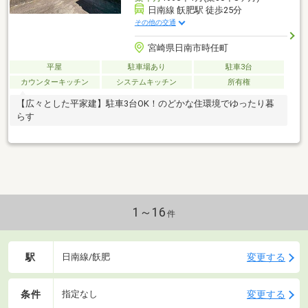
日南線 飫肥駅 徒歩25分
その他の交通
宮崎県日南市時任町
平屋
駐車場あり
駐車3台
カウンターキッチン
システムキッチン
所有権
【広々とした平家建】駐車3台OK！のどかな住環境でゆったり暮
らす
1～16
件
駅
変更する
日南線/飫肥
条件
変更する
指定なし