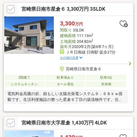
ラッグコスモス：1311ｍ徒歩約17分◆日南総合運動公園：700ｍ
宮崎県日南市星倉６ 3,300万円 3SLDK
徒歩約9分◇現地のご案内について◇◆事前にご予約を頂けます
と夜間のご案内も柔軟に対応致します◆ご自宅や最寄り駅など、
ご指定の場所まで送迎致します◆経験豊富なスタッフが物件詳細
3,300
万円
を丁寧にご説明致します
間取り
3SLDK
2
建物面積
111.13m
2
土地面積
204.82m
築年月
2020年2月(築6年7ヶ月)
ＪＲ日南線 日南駅 徒歩27分
その他の交通
宮崎県日南市星倉６
2階建て
駐車場あり
駐車2台
システムキッチン
オール電化
所有権
電気料金高騰の折、頼もしい太陽光発電システム９．６８ｋｗ搭
載です。生活利便施設の整った星倉６丁目の築浅物件です。住宅
資材が高騰している今、築浅の中古物件が好条件です。
宮崎県日南市大字星倉 1,430万円 4LDK