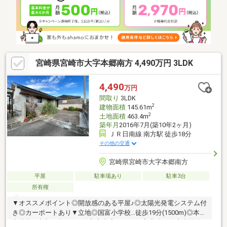
ご紹介〇オプション、リフォーム、太陽光発電のお見積もりから
施工まで〇保険の加入や引越しの段取り
宮崎県宮崎市大字本郷南方 4,490万円 3LDK
4,490
万円
間取り
3LDK
2
建物面積
145.61m
2
土地面積
463.4m
築年月
2016年7月(築10年2ヶ月)
ＪＲ日南線 南方駅 徒歩18分
その他の交通
宮崎県宮崎市大字本郷南方
平屋
駐車場あり
駐車3台
所有権
▼オススメポイント◎開放感のある平屋♪◎太陽光発電システム付
き◎カーポートあり▼立地◎国富小学校…徒歩19分(1500m)◎本郷
中学校…徒歩17分(1350m)◆◇当店について◇◆〇不動産売買仲