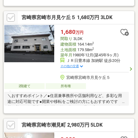
注目を集めております！木造住宅なので、どこか懐かしい温もり
があり落ち着いた暮らしを求める方に心地よい空間です。・駐車
宮崎県宮崎市月見ケ丘５ 1,680万円 3LDK
場はカーポート付なので雨の日でも安心！・即引き渡しが可能な
ため、スムーズに新生活スタート！当社は、物件購入前の資金計
画・お客様に合う金融機関のご提案や、ハウスクリーニング、リ
1,680
万円
フォームなどの住まいの購入に関する手続きをワンストップでサ
間取り
3LDK
ポートいたします！お気軽にお問合せください♪
2
建物面積
164.14m
2
土地面積
179.58m
築年月
1980年12月(築45年9ヶ月)
ＪＲ日豊本線 加納駅 徒歩20分
その他の交通
宮崎県宮崎市月見ケ丘５
2階建て
所有権
＼おすすめポイント／●住居兼事務所や店舗利用など、多彩な用
途に対応可能です●開業や移転をご検討の方にもおすすめです ●
落ち着いた住環境と利便性を兼ね備えた月見ヶ丘エリアです●敷
地内に独立した倉庫を完備。収納スペースも充実しています◇周
辺環境◇◆ニトリモール534ｍ：徒歩約7分◆南宮崎駅1817ｍ：お
宮崎県宮崎市潮見町 2,980万円 5LDK
車で約6分◇現地のご案内について◇◆事前にご予約を頂けます
と夜間のご案内も柔軟に対応致します◆ご自宅や最寄り駅など、
ご指定の場所まで送迎致します◆経験豊富なスタッフが物件詳細