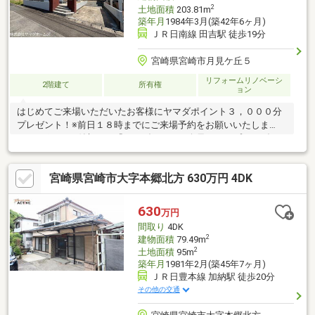
2
土地面積
203.81m
築年月
1984年3月(築42年6ヶ月)
ＪＲ日南線 田吉駅 徒歩19分
宮崎県宮崎市月見ケ丘５
リフォームリノベーシ
2階建て
所有権
ョン
はじめてご来場いただいたお客様にヤマダポイント３，０００分
プレゼント！※前日１８時までにご来場予約をお願いいたしま
す。※ポイント付与には『ヤマダデジタル会員』のアプリをダウ
ンロードいただき、会員登録が必要です。◆おすすめポイント◆
〇リノベーション工事済！水回りも新品に交換。すぐに新生活を
宮崎県宮崎市大字本郷北方 630万円 4DK
始められます。〇売主負担による瑕疵保険加入で安心！〇住宅ロ
ーン控除対象物件です。〇シロアリ防除工事済！〇当社設計のプ
ランにより使いやすくおしゃれな空間に。事前のご予約で内覧可
630
万円
能です！お電話の際は店舗番号「1020」をご入力ください。皆様
間取り
4DK
からのお問い合わせを心よりお待ちしております。
2
建物面積
79.49m
2
土地面積
95m
築年月
1981年2月(築45年7ヶ月)
ＪＲ日豊本線 加納駅 徒歩20分
その他の交通