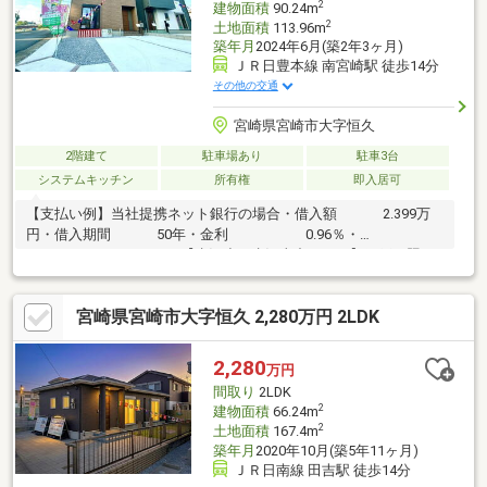
2
建物面積
90.24m
2
土地面積
113.96m
築年月
2024年6月(築2年3ヶ月)
ＪＲ日豊本線 南宮崎駅 徒歩14分
その他の交通
宮崎県宮崎市大字恒久
2階建て
駐車場あり
駐車3台
システムキッチン
所有権
即入居可
【支払い例】当社提携ネット銀行の場合・借入額 2.399万
円・借入期間 50年・金利 0.96％・
月々 50.359円【赤江小・赤江東中エリア】網戸・照
明・シャッター雨戸付！購入時の諸費用を抑えられます♪豊富な収
納量が魅力です！オススメポイント・駐車場３台駐車可能・豊富
宮崎県宮崎市大字恒久 2,280万円 2LDK
な収納スペース・家族との会話も弾むカウンターキッチン・清潔
感がありお手入れがしやすい人造大理石のシンク・【省令準耐火
構造】 外部の延焼、各室の防火、他室への延焼遅延・明るい南
2,280
万円
向きのお部屋周辺環境トライアル宮崎恒久店 徒歩8分
間取り
2LDK
2
建物面積
66.24m
2
土地面積
167.4m
築年月
2020年10月(築5年11ヶ月)
ＪＲ日南線 田吉駅 徒歩14分