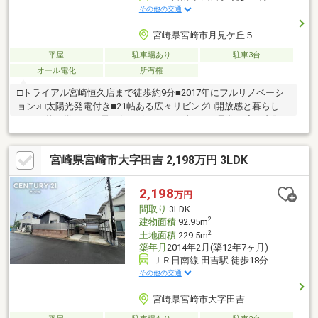
その他の交通
宮崎県宮崎市月見ケ丘５
平屋
駐車場あり
駐車3台
オール電化
所有権
□トライアル宮崎恒久店まで徒歩約9分■2017年にフルリノベーシ
ョン♪□太陽光発電付き■21帖ある広々リビング□開放感と暮らしや
すさを兼ね備えた、長く住み続けたいお家です■是非一度ご内覧
を♪
宮崎県宮崎市大字田吉 2,198万円 3LDK
2,198
万円
間取り
3LDK
2
建物面積
92.95m
2
土地面積
229.5m
築年月
2014年2月(築12年7ヶ月)
ＪＲ日南線 田吉駅 徒歩18分
その他の交通
宮崎県宮崎市大字田吉