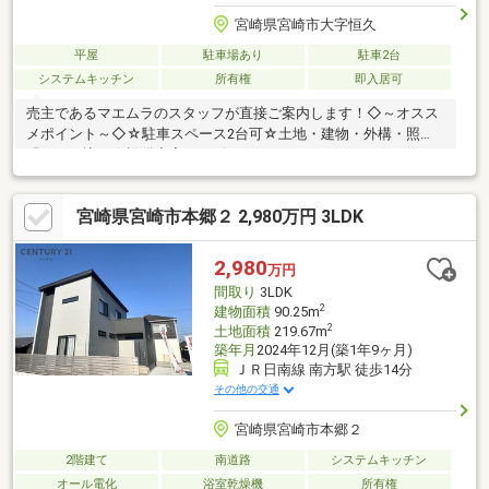
宮崎県宮崎市大字恒久
平屋
駐車場あり
駐車2台
システムキッチン
所有権
即入居可
売主であるマエムラのスタッフが直接ご案内します！◇～オスス
メポイント～◇☆駐車スペース2台可☆土地・建物・外構・照
明・網戸込み☆設備充実！リビングエアコン、TV+TVボード、ソ
ファー、ダイニングセット、カーテンレール付き！☆家族で自然
と会話が弾む対面キッチン☆小・中学校、スーパーが徒歩5分圏
宮崎県宮崎市本郷２ 2,980万円 3LDK
内で生活利便性◎！◇～周辺環境～◇☆赤江小学校 徒歩2分／
赤江東中学校 徒歩5分☆Foodaly赤江店 徒歩2分【ご見学のご
予約・お問い合わせ方法】☆TEL『0985-23-5449』までお電話、
2,980
万円
または『見学予約する』『資料請求する』からお気軽にお問い合
間取り
3LDK
わせください。
2
建物面積
90.25m
2
土地面積
219.67m
築年月
2024年12月(築1年9ヶ月)
ＪＲ日南線 南方駅 徒歩14分
その他の交通
宮崎県宮崎市本郷２
2階建て
南道路
システムキッチン
オール電化
浴室乾燥機
所有権