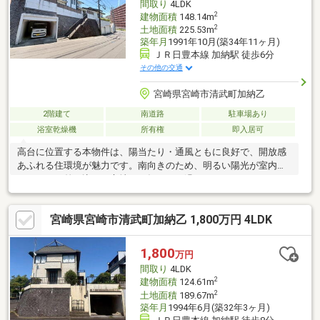
間取り
4LDK
2
建物面積
148.14m
2
土地面積
225.53m
築年月
1991年10月(築34年11ヶ月)
ＪＲ日豊本線 加納駅 徒歩6分
その他の交通
宮崎県宮崎市清武町加納乙
2階建て
南道路
駐車場あり
浴室乾燥機
所有権
即入居可
高台に位置する本物件は、陽当たり・通風ともに良好で、開放感
あふれる住環境が魅力です。南向きのため、明るい陽光が室内に
たっぷりと差し込み、心地よい毎日をお過ごしいただけます。さ
らに洗面台を2台設置しているため、朝の混雑も軽減され、ご家族
それぞれが快適に身支度できます。
宮崎県宮崎市清武町加納乙 1,800万円 4LDK
1,800
万円
間取り
4LDK
2
建物面積
124.61m
2
土地面積
189.67m
築年月
1994年6月(築32年3ヶ月)