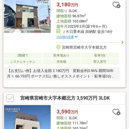
のお買い物にも便利です♪
3,180
万円
間取り
3LDK
2
建物面積
96.87m
2
土地面積
165.08m
築年月
2025年3月(築1年6ヶ月)
ＪＲ日豊本線 加納駅 徒歩14分
その他の交通
宮崎県宮崎市大字本郷北方
2階建て
駐車場あり
駐車3台
システムキッチン
所有権
即入居可
【お支払い例】お借入金額 3.180万円 変動金利0.96% 期間50年
月々 66.753円 ボーナス払い無しオススメポイント・駐車場3台駐
車可能・豊富な収納スペース・家族との会話も弾むカウンターキ
ッチン・清潔感がありお手入れがしやすい人造大理石のシンク・
【省令準耐火構造】 外部の延焼、各室の防火、他室への延焼遅
宮崎県宮崎市大字本郷北方 3,590万円 3LDK
延・明るい南向きのお部屋周辺環境マルショク加納店 営業時間
9:00～22:00でお仕事帰りのお買い物にも最適です♪
3,590
万円
間取り
3LDK
2
建物面積
111.78m
2
土地面積
165.26m