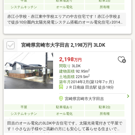
平屋
駐車場あり
駐車2台
システムキッチン
オール電化
所有権
赤江小学校・赤江東中学校エリアの中古住宅です！赤江小学校ま
で徒歩10分圏内太陽光発電システム搭載のオール電化住宅♪2014
年築の為、大幅なリフォームが不要です！収納もしっかりと完備
しており子育て世帯も安心の収納力です(^^♪駐車場2台(車種によ
る)カーポート完備！南庭も完備！家庭菜園、休日にはBBQやお子
宮崎県宮崎市大字田吉 2,198万円 3LDK
様プール等楽しめそうです♪ウッドデッキは屋根付きですので突然
の雨から洗濯物を守ります！倉庫も完備しております！
2,198
万円
間取り
3LDK
2
建物面積
92.95m
2
土地面積
229.5m
築年月
2014年2月(築12年7ヶ月)
ＪＲ日南線 田吉駅 徒歩18分
宮崎県宮崎市大字田吉
平屋
駐車場あり
駐車2台
システムキッチン
オール電化
所有権
田吉のオール電化の3LDK中古住宅です。太陽光発電付きで平屋で
す！小さなお子様やご高齢の方にも安心して暮らせる住まいで
す。10帖の洋室は防音室となっており、音楽を楽しんだり趣味の