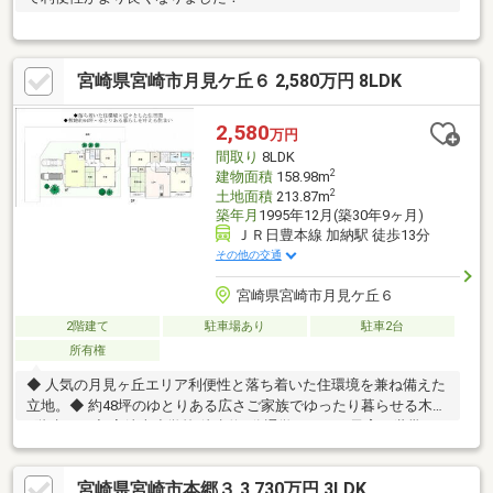
宮崎県宮崎市月見ケ丘６ 2,580万円 8LDK
2,580
万円
間取り
8LDK
2
建物面積
158.98m
2
土地面積
213.87m
築年月
1995年12月(築30年9ヶ月)
ＪＲ日豊本線 加納駅 徒歩13分
その他の交通
宮崎県宮崎市月見ケ丘６
2階建て
駐車場あり
駐車2台
所有権
◆ 人気の月見ヶ丘エリア利便性と落ち着いた住環境を兼ね備えた
立地。◆ 約48坪のゆとりある広さご家族でゆったり暮らせる木造
2階建て。◆ 宮崎南小学校 徒歩約9分通学しやすく子育て世帯に
も安心。◆ JR加納駅 徒歩約13分通勤・通学にも便利な距離。◆
バス停徒歩約6分宮崎交通「月見ヶ丘6丁目」バス停まで徒歩圏
宮崎県宮崎市本郷３ 3,730万円 3LDK
内。◆ 住環境良好エリア生活施設も整い、暮らしやすい住環境。