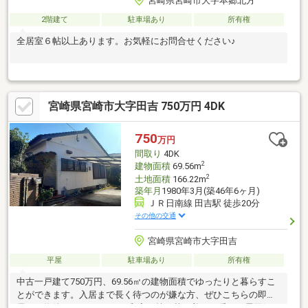
宮崎県宮崎市大字本郷北方
2階建て
駐車場あり
所有権
全居室６帖以上あります。お気軽にお問合せください♪
宮崎県宮崎市大字田吉 750万円 4DK
750
万円
間取り
4DK
2
建物面積
69.56m
2
土地面積
166.22m
築年月
1980年3月(築46年6ヶ月)
ＪＲ日南線 田吉駅 徒歩20分
その他の交通
宮崎県宮崎市大字田吉
平屋
駐車場あり
所有権
中古一戸建て750万円、69.56㎡の建物面積でゆったりと暮らすこ
とができます。入居まで長く待つのが嫌な方、ぜひこちらの即入
居可の物件がおすすめです♪和室の持つ落ち着いた暖かい雰囲気が