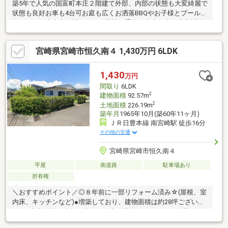
築5年で人気の国富町本庄２階建て外部、内部の状態も大変綺麗で
状態も良好お車も4台可お庭も広くお洒落BBQやお子様とプールで
楽しめます小中高の間にありお子様の通学は大変便利で安心近隣
も静かで閑静な住宅地になります。
宮崎県宮崎市恒久南４ 1,430万円 6LDK
1,430
万円
間取り
6LDK
2
建物面積
92.57m
2
土地面積
226.19m
築年月
1965年10月(築60年11ヶ月)
ＪＲ日豊本線 南宮崎駅 徒歩16分
その他の交通
宮崎県宮崎市恒久南４
平屋
南道路
駐車場あり
所有権
＼おすすめポイント／◎８年前に一部リフォーム済み☆(屋根、室
内床、キッチンなど)●増築しており、建物面積は約28坪ございま
す。●南東角地☆南側と東側の両方が開けているため、平屋であ
りながら朝から夕方まで陽光が差し込みます●小中学校まで徒歩5