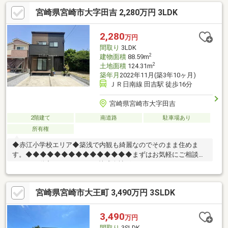
分圏内！部活動で遅くなっても安心の距離♪進学や就職、結婚や住
宮崎県宮崎市大字田吉 2,280万円 3LDK
み替えなどお客様の生活の変化に合ったプランご提案をいたしま
す。ご案内時、現地への送迎なども可能です！お電話やメールで
のご相談も承っておりますので、ぜひ一度お問い合わせください♪
2,280
万円
間取り
3LDK
2
建物面積
88.59m
2
土地面積
124.31m
築年月
2022年11月(築3年10ヶ月)
ＪＲ日南線 田吉駅 徒歩16分
宮崎県宮崎市大字田吉
2階建て
南道路
駐車場あり
所有権
◆赤江小学校エリア◆築浅で内観も綺麗なのでそのまま住めま
す。◆◆◆◆◆◆◆◆◆◆◆◆◆◆◆まずはお気軽にご相談下
さい。不動産コンシェルジュ株式会社グローバルセンス0985-77-
6885◆◆◆◆◆◆◆◆◆◆◆◆◆◆◆
宮崎県宮崎市大王町 3,490万円 3SLDK
3,490
万円
間取り
3SLDK