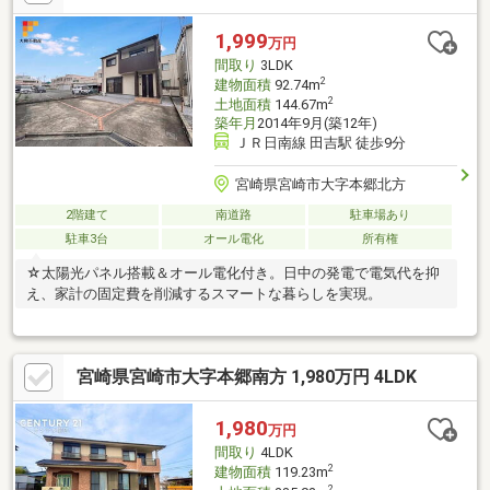
1,999
万円
間取り
3LDK
2
建物面積
92.74m
2
土地面積
144.67m
築年月
2014年9月(築12年)
ＪＲ日南線 田吉駅 徒歩9分
宮崎県宮崎市大字本郷北方
2階建て
南道路
駐車場あり
駐車3台
オール電化
所有権
☆太陽光パネル搭載＆オール電化付き。日中の発電で電気代を抑
え、家計の固定費を削減するスマートな暮らしを実現。
宮崎県宮崎市大字本郷南方 1,980万円 4LDK
1,980
万円
間取り
4LDK
2
建物面積
119.23m
2