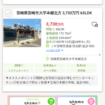
部屋として多機能にご使用できます。敷地はすべて高いフェンス
で囲ってますので防犯にもなりますしペットが自由に遊べます。
宮崎県宮崎市大字本郷北方 3,730万円 6SLDK
駐車場も並列2台カーポート完備！赤江小徒歩6分、フーデリ―赤
江店徒歩5分と便利な住環境です。
3,730
万円
間取り
6SLDK
2
建物面積
172.72m
2
土地面積
239.63m
築年月
1997年12月(築28年9ヶ月)
ＪＲ宮崎空港線 田吉駅 徒歩18分
その他の交通
宮崎県宮崎市大字本郷北方
2階建て
駐車場あり
駐車2台
システムキッチン
オール電化
所有権
▼オススメポイント◎閑静な住宅街◎会話が弾むカウンターキッ
チン♪◎吹き抜けで明るく快適▼立地◎本郷小学校…徒歩18分
(1410m)◎本郷中学校…徒歩18分(1430m)◎ダイレックス赤江店…
徒歩6分(400m)◎ドラッグストアコスモス 恒久店…徒歩8分
(600m)◆◇当店について◇◆〇不動産売買仲介専門FCで店舗数
第１位のハウスドゥ加盟店です安心してご相談ください■弊社サ
ービスご案内〇資金計画の無料相談〇ハウスメーカー・工務店の