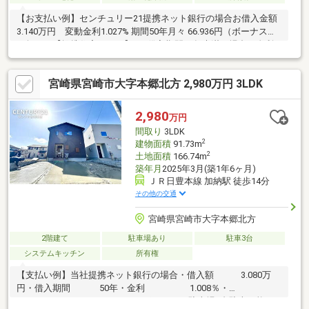
【お支払い例】センチュリー21提携ネット銀行の場合お借入金額
3.140万円 変動金利1.027% 期間50年月々 66.936円（ボーナス払
い無し）【提携住宅ローン】■お借入期間40年未満の場合は金利
0.898%から適用！■40年以上50年の場合は金利0.947%から適用！
■おまとめ住宅ローンもご対応可能です！【お問合せは下記ま
宮崎県宮崎市大字本郷北方 2,980万円 3LDK
で】■0985-78-3106（センチュリー21サンテル）＊オール電化で
月々のランニングコストがお得に！！＊エアコン照明付き♪＊人気
のカウンターキッチン＊浴室乾燥機＊家事を時短できる食洗器付
2,980
万円
き
間取り
3LDK
2
建物面積
91.73m
2
土地面積
166.74m
築年月
2025年3月(築1年6ヶ月)
ＪＲ日豊本線 加納駅 徒歩14分
その他の交通
宮崎県宮崎市大字本郷北方
2階建て
駐車場あり
駐車3台
システムキッチン
所有権
【支払い例】当社提携ネット銀行の場合・借入額 3.080万
円・借入期間 50年・金利 1.008％・
月々 65.372円オススメポイント・駐車場4台駐車可能・