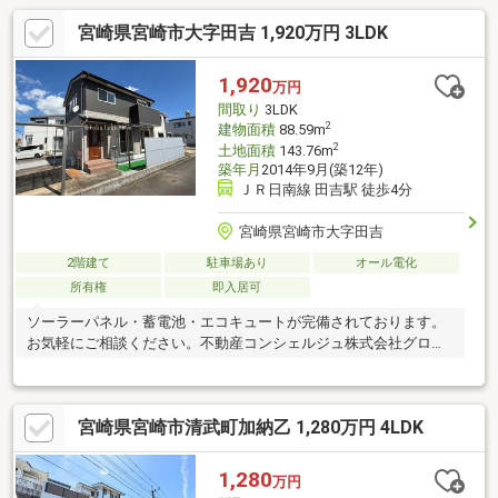
宮崎県宮崎市大字田吉 1,920万円 3LDK
1,920
万円
間取り
3LDK
2
建物面積
88.59m
2
土地面積
143.76m
築年月
2014年9月(築12年)
ＪＲ日南線 田吉駅 徒歩4分
宮崎県宮崎市大字田吉
2階建て
駐車場あり
オール電化
所有権
即入居可
ソーラーパネル・蓄電池・エコキュートが完備されております。
お気軽にご相談ください。不動産コンシェルジュ株式会社グロー
バルセンス0985-77-6885
宮崎県宮崎市清武町加納乙 1,280万円 4LDK
1,280
万円