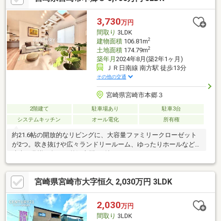
3,730
万円
間取り
3LDK
2
建物面積
106.81m
2
土地面積
174.79m
築年月
2024年8月(築2年1ヶ月)
ＪＲ日南線 南方駅 徒歩13分
その他の交通
宮崎県宮崎市本郷３
2階建て
駐車場あり
駐車3台
システムキッチン
オール電化
所有権
約21.6帖の開放的なリビングに、大容量ファミリークローゼット
が2つ。吹き抜けや広々ランドリールーム、ゆったりホールなど、
建売の常識を超えた贅沢空間。“魅せるため”につくられたモデル
ハウスだからこそ、洗練された内装・照明・設備が標準装備で、
とってもお得です！デザイン性・機能性・価格を妥協したくない
宮崎県宮崎市大字恒久 2,030万円 3LDK
方にぴったりの1邸です♪【お支払い例】お借入金額 3730万円 変
動金利0.96% 期間50年月々 78300円（ボーナス払い無し）
2,030
万円
間取り
3LDK