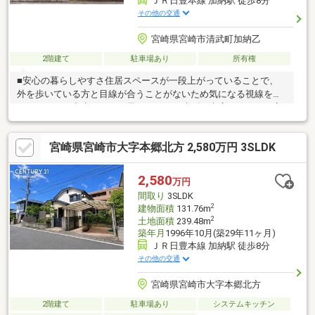
ＪＲ日豊本線 加納駅 徒歩8分
その他の交通
宮崎県宮崎市清武町加納乙
2階建て
駐車場あり
所有権
■安心の暮らしやすさ住居スペースが一段上がっていることで、
外を歩いている方と目線が合うことがないため気になる視線をシ
ャットアウト出来ます！雨風をしっかり凌げる車庫もとっても安
心です！■暮らしが楽しくなる造り花火が望める屋上は家族時間
を贅沢にする最高の空間です！ペットと過ごすワイワイ時間はも
宮崎県宮崎市大字本郷北方 2,580万円 3SLDK
ちろん、庭BBQも叶える楽しみ尽くせる一軒家☆■整った周辺環
境徒歩5分でコンビニ、徒歩10分でトライアル・マルショク・宮
崎銀行へ。毎日の買い物も手続きも“歩いて完結”できる、利便性
2,580
万円
の高いロケーションです。
間取り
3SLDK
2
建物面積
131.76m
2
土地面積
239.48m
築年月
1996年10月(築29年11ヶ月)
ＪＲ日豊本線 加納駅 徒歩8分
その他の交通
宮崎県宮崎市大字本郷北方
2階建て
駐車場あり
システムキッチン