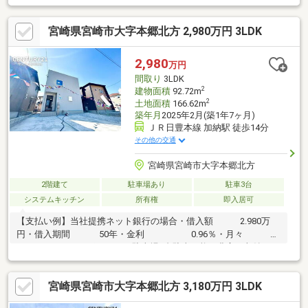
豊富な収納スペース・家族との会話も弾むカウンターキッチン・
清潔感がありお手入れがしやすい人造大理石のシンク・【省令準
宮崎県宮崎市大字本郷北方 2,980万円 3LDK
耐火構造】 外部の延焼、各室の防火、他室への延焼遅延・明る
い南向きのお部屋周辺環境マルショク加納店 営業時間9:00～
22:00でお仕事帰りのお買い物にも便利です♪
2,980
万円
間取り
3LDK
2
建物面積
92.72m
2
土地面積
166.62m
築年月
2025年2月(築1年7ヶ月)
ＪＲ日豊本線 加納駅 徒歩14分
その他の交通
宮崎県宮崎市大字本郷北方
2階建て
駐車場あり
駐車3台
システムキッチン
所有権
即入居可
【支払い例】当社提携ネット銀行の場合・借入額 2.980万
円・借入期間 50年・金利 0.96％・月々
62.556円オススメポイント・駐車場4台駐車可能・豊富な収納スペ
ース・家族との会話も弾むカウンターキッチン・清潔感がありお
手入れがしやすい人造大理石のシンク・【省令準耐火構造】 外
宮崎県宮崎市大字本郷北方 3,180万円 3LDK
部の延焼、各室の防火、他室への延焼遅延・明るい南向きのお部
屋周辺環境マルショク加納店 営業時間9:00～22:00でお仕事帰り