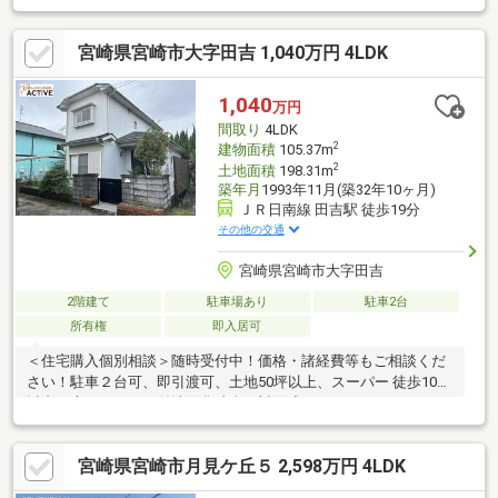
介専門FCで店舗数第１位のハウスドゥ加盟店です安心してご相談
ください■弊社サービスご案内〇資金計画の無料相談〇ハウスメ
宮崎県宮崎市大字田吉 1,040万円 4LDK
ーカー・工務店のご紹介〇オプション、リフォーム、太陽光発電
のお見積もりから施工まで〇保険の加入や引越しの段取り
1,040
万円
間取り
4LDK
2
建物面積
105.37m
2
土地面積
198.31m
築年月
1993年11月(築32年10ヶ月)
ＪＲ日南線 田吉駅 徒歩19分
その他の交通
宮崎県宮崎市大字田吉
2階建て
駐車場あり
駐車2台
所有権
即入居可
＜住宅購入個別相談＞随時受付中！価格・諸経費等もご相談くだ
さい！駐車２台可、即引渡可、土地50坪以上、スーパー 徒歩10分
以内、庭、シャワー付洗面化粧台、対面式キッチン、トイレ２ヶ
所、２階建、温水洗浄便座、小学校 徒歩10分以内
宮崎県宮崎市月見ケ丘５ 2,598万円 4LDK