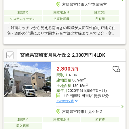
宮崎県宮崎市大字本郷南方
2階建て
駐車場あり
駐車3台
システムキッチン
浴室乾燥機
所有権
・対面キッチンから見える南向きの広縁が大変個性的な戸建て住
宅・道路の開通により学園木花台本郷北方線まで車で２分・交通
アクセス良好な立地
宮崎県宮崎市月見ケ丘２ 2,300万円 4LDK
2,300
万円
間取り
4LDK
2
建物面積
86.94m
2
土地面積
130.18m
築年月
2020年6月(築6年3ヶ月)
ＪＲ日南線 田吉駅 徒歩12分
その他の交通
宮崎県宮崎市月見ケ丘２
2階建て
駐車場あり
所有権
即入居可