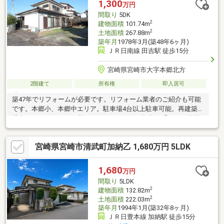
1,300
万円
間取り
5DK
2
建物面積
101.74m
2
土地面積
267.88m
築年月
1978年3月(築48年6ヶ月)
ＪＲ日南線 田吉駅 徒歩15分
宮崎県宮崎市大字本郷北方
2階建て
所有権
即入居可
築47年でリフォームが必要です。リフォーム業者のご紹介も可能
です。本郷小、本郷中エリア。駐車場4台以上駐車可能。再建築の
場合、セットバックが必要です。がけ条例の規制を受ける可能性
もあります。
宮崎県宮崎市清武町加納乙 1,680万円 5LDK
1,680
万円
間取り
5LDK
2
建物面積
132.82m
2
土地面積
222.03m
築年月
1994年1月(築32年8ヶ月)
ＪＲ日豊本線 加納駅 徒歩15分