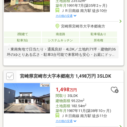
土地面積
235.02m
築年月
1991年7月(築35年2ヶ月)
ＪＲ日南線 南方駅 徒歩10分
その他の交通
宮崎県宮崎市大字本郷南方
2階建て
南道路
駐車場あり
駐車3台
システムキッチン
所有権
・東南角地で日当たり・通風良好・4LDK／土地約71坪・建物約36
坪のゆとりある広さ・駐車3台可能で来客時も安心・お庭にドッグ
ラン付きでペットとの暮らしに最適・JR南方駅まで徒歩8分の好
立地・宮崎空港、南バイパス、高速入口へのアクセス良好・市街
化調整区域（既存権あり）で将来的な建替可能※住居に限る
宮崎県宮崎市大字本郷南方 1,498万円 3SLDK
1,498
万円
間取り
3SLDK
2
建物面積
95.22m
2
土地面積
182.54m
築年月
1987年11月(築38年10ヶ月)
ＪＲ日南線 南方駅 徒歩11分
その他の交通