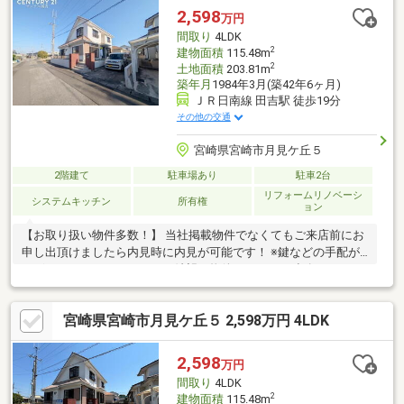
2,598
万円
間取り
4LDK
2
建物面積
115.48m
2
土地面積
203.81m
築年月
1984年3月(築42年6ヶ月)
ＪＲ日南線 田吉駅 徒歩19分
その他の交通
宮崎県宮崎市月見ケ丘５
2階建て
駐車場あり
駐車2台
リフォームリノベーシ
システムキッチン
所有権
ョン
【お取り扱い物件多数！】 当社掲載物件でなくてもご来店前にお
申し出頂けましたら内見時に内見が可能です！ ※鍵などの手配が
ございますのであらかじめご希望の物件についてご連絡くださ
い。
宮崎県宮崎市月見ケ丘５ 2,598万円 4LDK
2,598
万円
間取り
4LDK
2
建物面積
115.48m