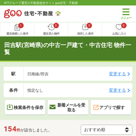
NTTグループ運営の不動産総合サイト goo住宅・不動産
1
0
0
0
最近検索した条件
最近見た物件
保存した条件
お気に入り
田吉駅(宮崎県)の中古一戸建て・中古住宅 物件一
覧
駅
変更する
日南線/田吉
条件
変更する
指定なし
新着メールを受
検索条件を保存
アプリで探す
取る
154
件
が該当しました。