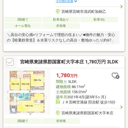
その他の交通
宮崎県宮崎市清武町加納乙
2階建て
駐車場あり
駐車3台
オール電化
所有権
＼高台の安心感×リフォームで理想の住まい／■物件の魅力・安心
の【軽量鉄骨造】＆水害リスクなしの高台・敷地ゆったり約67
坪、広々5LDK・カーポート付き駐車場3台可＆オール電化・加納
小学校まで徒歩圏内で子育て環境◎■中古×リフォームのメリッ
ト！「予算を抑えて購入し、浮いた予算で間取りや設備を自分好
宮崎県東諸県郡国富町大字本庄 1,780万円 3LDK
みに新調できる」のが中古の醍醐味！新築以上のこだわり空間を
お得に実現できます。■各種ご相談も受付中！・理想を形にする
【リフォーム相談】・工事費も一本化できる【住宅ローン相談】
1,780
万円
資金計画から施工までワンストップでサポート！お気軽に
間取り
3LDK
century21サンテル南店へ！
2
建物面積
86.11m
2
土地面積
156.01m
築年月
2021年4月(築5年5ヶ月)
ＪＲ宮崎空港線 田吉駅 徒歩15分
宮崎県東諸県郡国富町大字本庄
2階建て
所有権