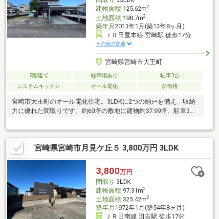
2
建物面積
125.62m
2
土地面積
198.7m
築年月
2013年1月(築13年8ヶ月)
ＪＲ日豊本線 宮崎駅 徒歩17分
その他の交通
宮崎県宮崎市大王町
2階建て
駐車場あり
駐車3台
システムキッチン
オール電化
所有権
宮崎市大王町のオール電化住宅。3LDKに2つの納戸を備え、収納
力に優れた間取りです。約60坪の敷地に建物約37.99坪、駐車3台
可能。平成25年築で、ご家族がゆったりと暮らせる住まい。和室
付きのLDKは家族団らんの空間としても活躍します。生活利便性
の高い立地で、新しい暮らしを始めませんか
宮崎県宮崎市月見ケ丘５ 3,800万円 3LDK
3,800
万円
間取り
3LDK
2
建物面積
97.31m
2
土地面積
325.42m
築年月
1972年1月(築54年8ヶ月)
ＪＲ日南線 田吉駅 徒歩17分