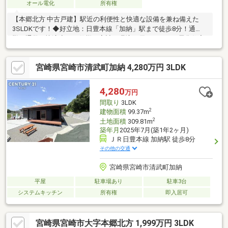
オール電化
所有権
【本郷北方 中古戸建】駅近の利便性と快適な設備を兼ね備えた
3SLDKです！◆好立地：日豊本線「加納」駅まで徒歩8分！通
勤・通学も快適◆エコ仕様：家計と環境に優しいオール電化住宅
◆充実設備：食洗機付システムキッチン、浴室乾燥機◆ゆとり：
1坪以上の広々バスルーム、便利なWIC付◆駐車場：お車2台並列
宮崎県宮崎市清武町加納 4,280万円 3LDK
駐車可能（車種による）静かで落ち着いた第一種低層住居専用地
域。使い勝手の良いカウンターキッチンや各所収納など、ファミ
リーに嬉しい工夫が詰まった住まいです。お気軽にお問い合わせ
4,280
万円
ください！
間取り
3LDK
2
建物面積
99.37m
2
土地面積
309.81m
築年月
2025年7月(築1年2ヶ月)
ＪＲ日豊本線 加納駅 徒歩8分
その他の交通
宮崎県宮崎市清武町加納
平屋
駐車場あり
駐車3台
システムキッチン
所有権
即入居可
宮崎県宮崎市大字本郷北方 1,999万円 3LDK