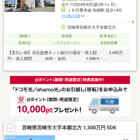
築年月
2024年8月(築2年1ヶ月)
ＪＲ日豊本線 加納駅 徒歩14分
その他の交通
宮崎県宮崎市大字本郷北方
2階建て
南道路
駐車場あり
駐車3台
システムキッチン
浴室乾燥機
【支払い例】当社提携ネット銀行の場合・借入額 3.690万
円・借入期間 50年・金利 1.008％・
月々 78.319円オススメポイント・駐車場３台駐車可能・
豊富な収納スペース・家族との会話も弾むカウンターキッチン・
清潔感がありお手入れがしやすい人造大理石のシンク・【省令準
耐火構造】 外部の延焼、各室の防火、他室への延焼遅延・明る
い南向きのお部屋周辺環境マルショク加納店 営業時間9:00～
22:00でお仕事帰りのお買い物にも便利です♪
宮崎県宮崎市大字本郷北方 1,300万円 5DK