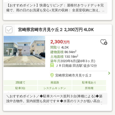
【おすすめポイント】快適なリビング： 屋根付きウッドデッキ完
備で、雨の日のお洗濯も安心♪充実の収納： 全居室収納に加え、
便利なウォークインクローゼット付き。ゆとりの駐車スペース：
並列で3台駐車可能です（車種による）。水害リスクの低い安心の
住環境で、南道路のため日当たり・通風ともに良好。各部屋エア
宮崎県宮崎市月見ケ丘２ 2,300万円 4LDK
コン付きで、すぐに新生活を始められます！進学や住み替えな
ど、ライフステージの変化に合わせたご提案をいたします。ぜひ
一度現地をご覧ください。
2,300
万円
間取り
4LDK
2
建物面積
86.94m
2
土地面積
130.18m
築年月
2020年6月(築6年3ヶ月)
ＪＲ日南線 田吉駅 徒歩12分
宮崎県宮崎市月見ケ丘２
2階建て
南道路
駐車場あり
駐車3台
システムキッチン
所有権
＼おすすめポイント／◆駐車スペース並列３台(車種による)◆築
浅中古物件。室内状態も良好です☆◆水害のリスクが低い高台の
静かな住環境です。◆全居室収納で収納豊富。居住スペースを広
く使えます♪◆リビングにはウッドデッキ完備 屋根付きなので