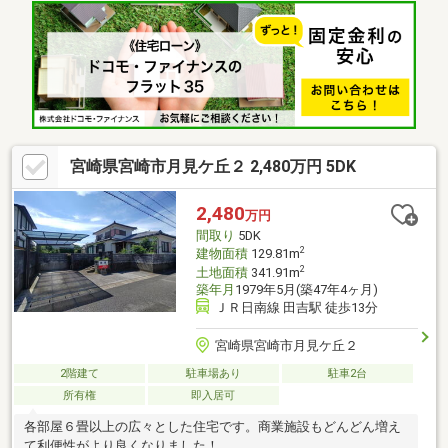
お洗濯ものを雨から守ります◆日当たりのいい南道路で風通し良
好。◆各部屋エアコン付き◆化粧台は90センチとゆとりがあり、
広々使えます◆WIC完備☆季節ものの衣類や家電の収納にも便利
です♪進学や就職、結婚や住み替えなどお客様の生活の変化に合っ
たプランご提案をいたします。ご案内時、現地への送迎なども可
能です！ぜひ一度お問い合わせください♪
宮崎県宮崎市月見ケ丘２ 2,480万円 5DK
2,480
万円
間取り
5DK
2
建物面積
129.81m
2
土地面積
341.91m
築年月
1979年5月(築47年4ヶ月)
ＪＲ日南線 田吉駅 徒歩13分
宮崎県宮崎市月見ケ丘２
2階建て
駐車場あり
駐車2台
所有権
即入居可
各部屋６畳以上の広々とした住宅です。商業施設もどんどん増え
て利便性がより良くなりました！