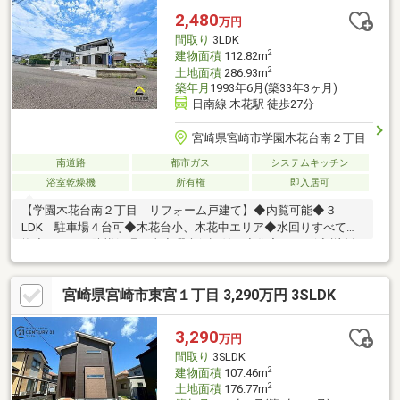
くあり小さなお子様にとってはいい環境です。
2,480
万円
間取り
3LDK
2
建物面積
112.82m
2
土地面積
286.93m
築年月
1993年6月(築33年3ヶ月)
日南線 木花駅 徒歩27分
宮崎県宮崎市学園木花台南２丁目
南道路
都市ガス
システムキッチン
浴室乾燥機
所有権
即入居可
【学園木花台南２丁目 リフォーム戸建て】◆内覧可能◆３
LDK 駐車場４台可◆木花台小、木花中エリア◆水回りすべて交
換◆シロアリ防蟻処理工事◆瑕疵保証付き◆住宅ローン減税対象
宮崎県宮崎市東宮１丁目 3,290万円 3SLDK
3,290
万円
間取り
3SLDK
2
建物面積
107.46m
2
土地面積
176.77m