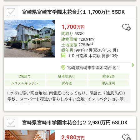
準シロアリ防除工事、クリーニング、鍵交換、雨漏り点検、設備
点検●外構・外装駐車場拡張、屋根・外壁塗装、庭木伐採●水回り
宮崎県宮崎市学園木花台北１ 1,700万円 5SDK
システムキッチン交換、トイレ交換、洗面化粧台交換●内装間取
変更、室内ドア（一部）交換、床材上張り、シューズボックス交
換、クロス張替え、畳表替え、障子・襖張替え●その他設備給湯
1,700
万円
器交換、インターホン設置、火災警報器設置、照明器具交換【お
間取り
5SDK
すすめポイント】・
2
建物面積
129.91m
2
土地面積
278.5m
築年月
1991年4月(築35年5ヶ月)
ＪＲ日南線 木花駅 徒歩13分
宮崎県宮崎市学園木花台北１
2階建て
駐車場あり
駐車2台
システムキッチン
所有権
即入居可
□水災に強い高台角地□南側庭になっており、陽当たり通風良好□
学校、スーパーも程近い暮らしやすい立地□インスペクション済
みで中古住宅の不安を解消□リフォームで思いのままの住宅に！□
青島方面へのアクセス◎セカンドハウスにも
宮崎県宮崎市学園木花台北２ 2,980万円 6SLDK
2,980
万円