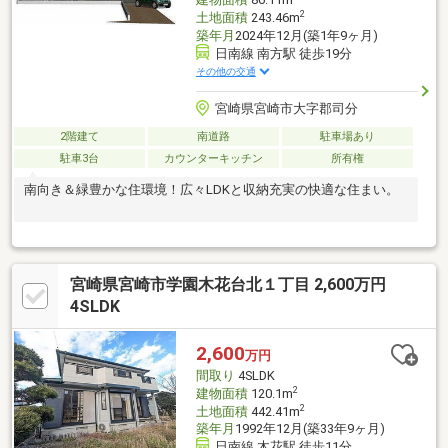
2
土地面積
243.46m
築年月
2024年12月(築1年9ヶ月)
日南線 南方駅 徒歩19分
その他の交通
宮崎県宮崎市大字郡司分
2階建て
南道路
駐車場あり
駐車3台
カウンターキッチン
所有権
南向き＆緑豊かな住環境！広々LDKと収納充実の快適な住まい。
宮崎県宮崎市学園木花台北１丁目 2,600万円
4SLDK
2,600
万円
間取り
4SLDK
2
建物面積
120.1m
2
土地面積
442.41m
築年月
1992年12月(築33年9ヶ月)
日南線 木花駅 徒歩11分