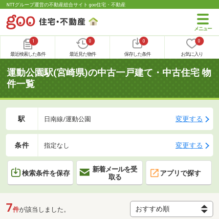
NTTグループ運営の不動産総合サイト goo住宅・不動産
1
0
0
0
最近検索した条件
最近見た物件
保存した条件
お気に入り
運動公園駅(宮崎県)の中古一戸建て・中古住宅 物
件一覧
駅
変更する
日南線/運動公園
条件
変更する
指定なし
新着メールを受
検索条件を保存
アプリで探す
取る
7
件
が該当しました。