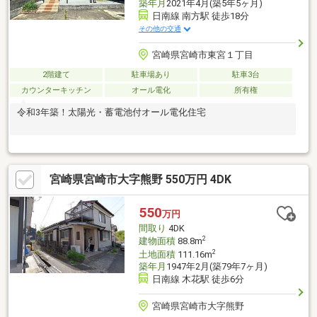
築年月
2021年4月(築5年5ヶ月)
日南線 南方駅 徒歩18分
その他の交通
宮崎県宮崎市東宮１丁目
2階建て
駐車場あり
駐車3台
カウンターキッチン
オール電化
所有権
令和3年築！太陽光・蓄電池付オール電化住宅
宮崎県宮崎市大字熊野 550万円 4DK
550
万円
間取り
4DK
2
建物面積
88.8m
2
土地面積
111.16m
築年月
1947年2月(築79年7ヶ月)
日南線 木花駅 徒歩6分
宮崎県宮崎市大字熊野