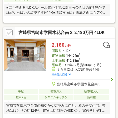
■広々使える4LDKのオール電化住宅♪□郡司分公園目の前!! 静かで
緑がいっぱいの環境です(*^-^*)■清武方面にも青島方面にもアクセ
ス良好です※敷地の一部土砂災害レッドゾーン・他敷地はイエロ
ーゾーン
宮崎県宮崎市学園木花台南３ 2,180万円 4LDK
2,180
万円
間取り
4LDK
2
建物面積
144.54m
2
土地面積
412.88m
築年月
1995年12月(築30年9ヶ月)
ＪＲ日南線 木花駅 徒歩24分
その他の交通
宮崎県宮崎市学園木花台南３
平屋
都市ガス
駐車場あり
駐車2台
システムキッチン
所有権
宮崎市学園木花台南の穏やかな街並みに佇む、和の平屋住宅。敷
地はゆとりの約124坪、建物は約43坪の4SDKと、家族それぞれの
時間も大切にできるゆったりとした間取りが魅力です。周辺には