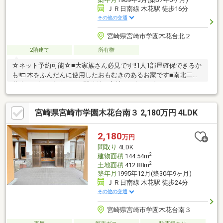
ＪＲ日南線 木花駅 徒歩16分
その他の交通
宮崎県宮崎市学園木花台北２
2階建て
所有権
☆ネット予約可能☆■大家族さん必見です!!1人1部屋確保できるか
も!!□ 木をふんだんに使用したおもむきのあるお家です■南北二方
道路で西側は歩道なので開放的な立地です(*^▽^*)♪
宮崎県宮崎市学園木花台南３ 2,180万円 4LDK
2,180
万円
間取り
4LDK
2
建物面積
144.54m
2
土地面積
412.88m
築年月
1995年12月(築30年9ヶ月)
ＪＲ日南線 木花駅 徒歩24分
その他の交通
宮崎県宮崎市学園木花台南３