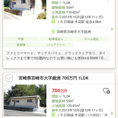
間取り
1LDK
からのお問い合わせを心よりお待ちしております。
2
建物面積
55m
2
土地面積
170.82m
築年月
2013年10月(築12年11ヶ月)
ＪＲ日南線 木花駅 徒歩4.0km
宮崎県宮崎市大字鏡洲
平屋
駐車場あり
オール電化
所有権
バリアフリー
ファミリーマート、マックスバリュ、ドラッグストアモリ、ダイ
レックスまで車で5分圏内なので お買い物にも便利※令和8年7月20
日価格変更しました。※駐車スペースは軽自動車1台のみです。
宮崎県宮崎市大字鏡洲 700万円 1LDK
700
万円
間取り
1LDK
2
建物面積
55m
2
土地面積
170.81m
築年月
2013年10月(築12年11ヶ月)
ＪＲ日南線 木花駅 バス60分/「木