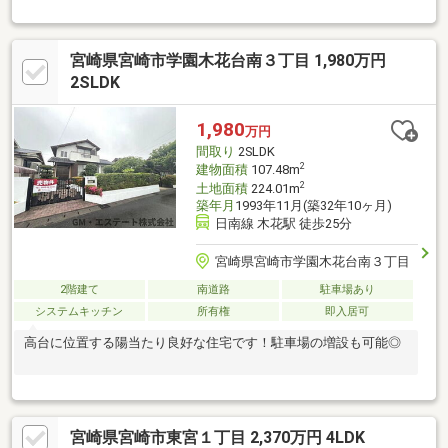
宮崎県宮崎市学園木花台南３丁目 1,980万円
2SLDK
1,980
万円
間取り
2SLDK
2
建物面積
107.48m
2
土地面積
224.01m
築年月
1993年11月(築32年10ヶ月)
日南線 木花駅 徒歩25分
宮崎県宮崎市学園木花台南３丁目
2階建て
南道路
駐車場あり
システムキッチン
所有権
即入居可
高台に位置する陽当たり良好な住宅です！駐車場の増設も可能◎
宮崎県宮崎市東宮１丁目 2,370万円 4LDK