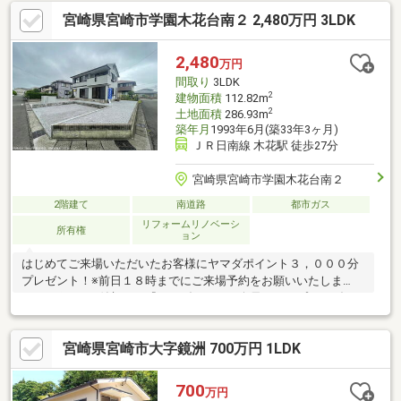
境・セブンイレブン宮崎学園木花店 徒歩7分・マックスバリュ気
宮崎県宮崎市学園木花台南２ 2,480万円 3LDK
木花台店 徒歩9分・ドラッグストアモリ木花台店 徒歩10分◎こち
らはリフォームプランもございます！・水回りや内外装などのフ
ルリフォームがセット！・今なら壁紙や床材の一部をお好みのカ
2,480
万円
ラーに選べますお気軽にお問い合わせください。
間取り
3LDK
2
建物面積
112.82m
2
土地面積
286.93m
築年月
1993年6月(築33年3ヶ月)
ＪＲ日南線 木花駅 徒歩27分
宮崎県宮崎市学園木花台南２
2階建て
南道路
都市ガス
リフォームリノベーシ
所有権
ョン
はじめてご来場いただいたお客様にヤマダポイント３，０００分
プレゼント！※前日１８時までにご来場予約をお願いいたしま
す。※ポイント付与には『ヤマダデジタル会員』のアプリをダウ
ンロードいただき、会員登録が必要です。◆おすすめポイント◆
〇リノベーション工事済！水回りも新品に交換。すぐに新生活を
宮崎県宮崎市大字鏡洲 700万円 1LDK
始められます。〇売主負担による瑕疵保険加入で安心！〇住宅ロ
ーン控除対象物件です。〇シロアリ防除工事済！〇当社設計のプ
ランにより使いやすくおしゃれな空間に。事前のご予約で内覧可
700
万円
能です！お電話の際は店舗番号「1020」をご入力ください。皆様