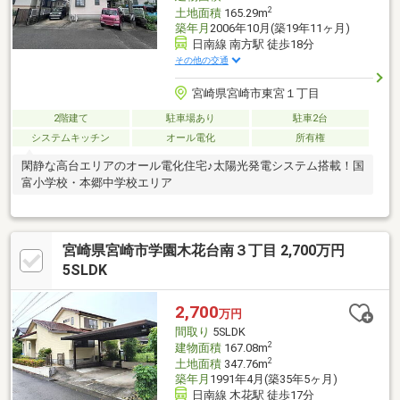
2
土地面積
165.29m
築年月
2006年10月(築19年11ヶ月)
日南線 南方駅 徒歩18分
その他の交通
宮崎県宮崎市東宮１丁目
2階建て
駐車場あり
駐車2台
システムキッチン
オール電化
所有権
閑静な高台エリアのオール電化住宅♪太陽光発電システム搭載！国
富小学校・本郷中学校エリア
宮崎県宮崎市学園木花台南３丁目 2,700万円
5SLDK
2,700
万円
間取り
5SLDK
2
建物面積
167.08m
2
土地面積
347.76m
築年月
1991年4月(築35年5ヶ月)
日南線 木花駅 徒歩17分