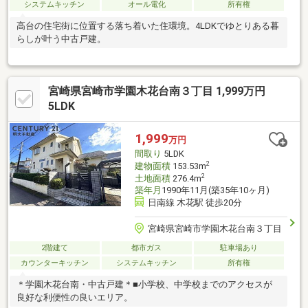
システムキッチン
オール電化
所有権
高台の住宅街に位置する落ち着いた住環境。4LDKでゆとりある暮
らしが叶う中古戸建。
宮崎県宮崎市学園木花台南３丁目 1,999万円
5LDK
1,999
万円
間取り
5LDK
2
建物面積
153.53m
2
土地面積
276.4m
築年月
1990年11月(築35年10ヶ月)
日南線 木花駅 徒歩20分
宮崎県宮崎市学園木花台南３丁目
2階建て
都市ガス
駐車場あり
カウンターキッチン
システムキッチン
所有権
＊学園木花台南・中古戸建＊■小学校、中学校までのアクセスが
良好な利便性の良いエリア。