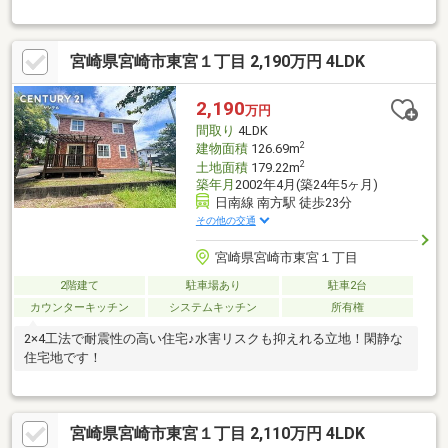
宮崎県宮崎市東宮１丁目 2,190万円 4LDK
2,190
万円
間取り
4LDK
2
建物面積
126.69m
2
土地面積
179.22m
築年月
2002年4月(築24年5ヶ月)
日南線 南方駅 徒歩23分
その他の交通
宮崎県宮崎市東宮１丁目
2階建て
駐車場あり
駐車2台
カウンターキッチン
システムキッチン
所有権
2×4工法で耐震性の高い住宅♪水害リスクも抑えれる立地！閑静な
住宅地です！
宮崎県宮崎市東宮１丁目 2,110万円 4LDK