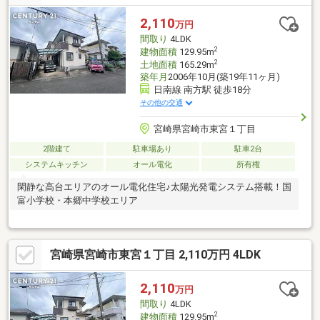
2,110
万円
間取り
4LDK
2
建物面積
129.95m
2
土地面積
165.29m
築年月
2006年10月(築19年11ヶ月)
日南線 南方駅 徒歩18分
その他の交通
宮崎県宮崎市東宮１丁目
2階建て
駐車場あり
駐車2台
システムキッチン
オール電化
所有権
閑静な高台エリアのオール電化住宅♪太陽光発電システム搭載！国
富小学校・本郷中学校エリア
宮崎県宮崎市東宮１丁目 2,110万円 4LDK
2,110
万円
間取り
4LDK
2
建物面積
129.95m