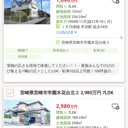
1,690
万円
分×中学校徒歩1分！・バス停徒歩1分×木花駅まで徒歩1分！利便
間取り
3LDK
性が良いので子育て世代の方に嬉しい条件です！
2
建物面積
151m
2
土地面積
336.35m
築年月
1994年11月(築31年10ヶ月)
ＪＲ日南線 木花駅 徒歩24分
その他の交通
宮崎県宮崎市学園木花台南２
2階建て
駐車場あり
駐車3台
所有権
実物の広さを現地で体感してください！！・家族みんなでのびの
び集える19帖の広々としたLDK・駐車3台以上可能！100坪超のゆ
とりある開放的な敷地・小中学校やスーパーなどの利便施設が徒
歩10分圏内■アクセス・ＪＲ日南線「木花」駅 徒歩24分■周辺環
境・セブンイレブン宮崎学園木花店 徒歩7分・マックスバリュ気
宮崎県宮崎市学園木花台北２ 2,980万円 7LDK
木花台店 徒歩9分・ドラッグストアモリ木花台店 徒歩10分◎こち
らはリフォームプランもございます！・水回りや内外装などのフ
ルリフォームがセット！・今なら壁紙や床材の一部をお好みのカ
2,980
万円
ラーに選べますお気軽にお問い合わせください。
間取り
7LDK
2
建物面積
189.35m
2
土地面積
395m
築年月
1989年3月(築37年6ヶ月)