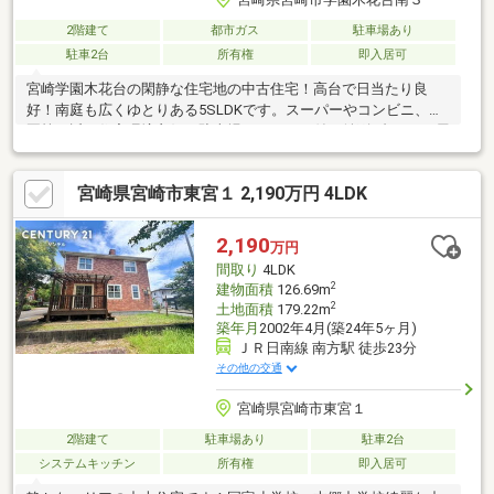
2階建て
都市ガス
駐車場あり
駐車2台
所有権
即入居可
宮崎学園木花台の閑静な住宅地の中古住宅！高台で日当たり良
好！南庭も広くゆとりある5SLDKです。スーパーやコンビニ、公
園等も近く住宅環境良好！駐車場はガレージ付き並列2台可！ 屋
根裏収納付！空家ですので内覧可能！お気軽にお問合せくださ
い。
宮崎県宮崎市東宮１ 2,190万円 4LDK
2,190
万円
間取り
4LDK
2
建物面積
126.69m
2
土地面積
179.22m
築年月
2002年4月(築24年5ヶ月)
ＪＲ日南線 南方駅 徒歩23分
その他の交通
宮崎県宮崎市東宮１
2階建て
駐車場あり
駐車2台
システムキッチン
所有権
即入居可