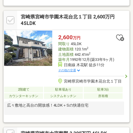
宮崎県宮崎市学園木花台北１丁目 2,600万円
4SLDK
2,600
万円
間取り
4SLDK
2
建物面積
120.1m
2
土地面積
442.41m
築年月
1992年12月(築33年9ヶ月)
日南線 木花駅 徒歩11分
その他の交通
宮崎県宮崎市学園木花台北１丁目
2階建て
駐車場あり
駐車3台
カウンターキッチン
システムキッチン
所有権
広々敷地と高台の開放感！4LDK＋Sの快適住宅