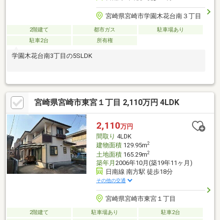
宮崎県宮崎市学園木花台南３丁目
2階建て
都市ガス
駐車場あり
駐車2台
所有権
学園木花台南3丁目の5SLDK
宮崎県宮崎市東宮１丁目 2,110万円 4LDK
2,110
万円
間取り
4LDK
2
建物面積
129.95m
2
土地面積
165.29m
築年月
2006年10月(築19年11ヶ月)
日南線 南方駅 徒歩18分
その他の交通
宮崎県宮崎市東宮１丁目
2階建て
駐車場あり
駐車2台