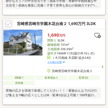
静かなエリアの中古住宅です！国富小学校・本郷中学校綺麗な中
古住宅！収納を豊富に完備！子育て世帯も安心の収納力です(^^♪
南庭も完備！休日にはBBQやお子様プール等楽しめそうです♪
宮崎県宮崎市学園木花台南２ 1,690万円 3LDK
1,690
万円
間取り
3LDK
2
建物面積
151m
2
土地面積
336.35m
築年月
1994年11月(築31年10ヶ月)
ＪＲ日南線 木花駅 徒歩24分
その他の交通
宮崎県宮崎市学園木花台南２
2階建て
駐車場あり
駐車3台
所有権
実物の広さを現地で体感してください！！・家族みんなでのびの
び集える19帖の広々としたLDK・駐車3台以上可能！100坪超のゆ
とりある開放的な敷地・小中学校やスーパーなどの利便施設が徒
歩10分圏内■アクセス・ＪＲ日南線「木花」駅 徒歩24分■周辺環