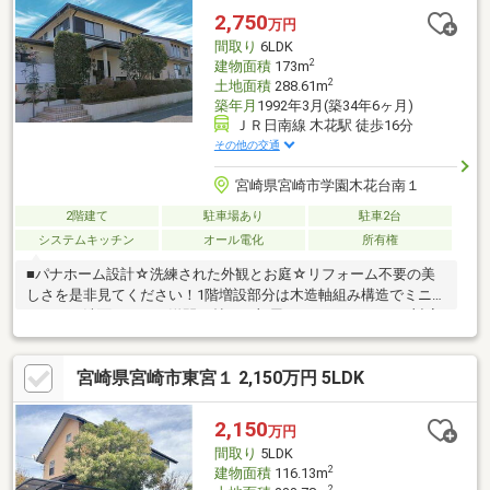
2,750
万円
間取り
6LDK
2
建物面積
173m
2
土地面積
288.61m
築年月
1992年3月(築34年6ヶ月)
ＪＲ日南線 木花駅 徒歩16分
その他の交通
宮崎県宮崎市学園木花台南１
2階建て
駐車場あり
駐車2台
システムキッチン
オール電化
所有権
■パナホーム設計☆洗練された外観とお庭☆リフォーム不要の美
しさを是非見てください！1階増設部分は木造軸組み構造でミニキ
ッチンと洗面がついた洋間12帖のお部屋です！バリアフリー対応
なので車椅子のままトイレに行くことが出来ます！1階、2階、増
設部にそれぞれトイレがありますので朝の忙しいお時間や来客時
宮崎県宮崎市東宮１ 2,150万円 5LDK
も困りません！2世帯住宅もしくはお仕事部屋にも最適なお家で
す！■駐車場縦列２台可能！雨の日も安心のカーポートつき！前
面道路が広いので運転が苦手な方でも安心です！・小学校徒歩10
2,150
万円
分×中学校徒歩1分！・バス停徒歩1分×木花駅まで徒歩1分！利便
間取り
5LDK
性が良いので子育て世代の方に嬉しい条件です！
2
建物面積
116.13m
2