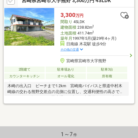
宮崎県宮崎市大字熊野 3,300万円 4SLDK
3,300
万円
間取り
4SLDK
2
建物面積
238.82m
2
土地面積
411.74m
築年月
1997年5月(築29年4ヶ月)
日南線 木花駅 徒歩9分
その他の交通
宮崎県宮崎市大字熊野
2階建て
駐車場あり
駐車3台
カウンターキッチン
オール電化
所有権
木崎の出入口 ビーチまで1.2km 宮崎南バイパスと県道中村木
崎線の交わる熊野交差点の北側に位置し、交通利便性の高さでフ
ットワークも軽くなる 駐車場１７台あり事業用としても利用価
値が高い物件
1～7
件