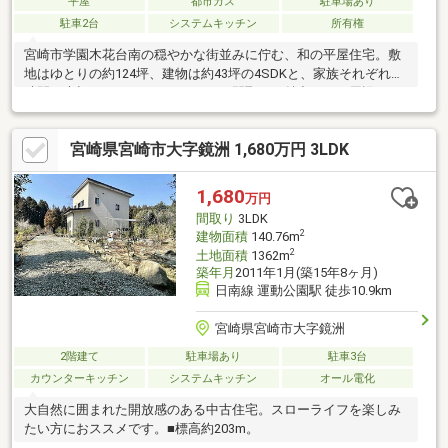
平屋
都市ガス
駐車場あり
駐車2台
システムキッチン
所有権
宮崎市学園木花台南の穏やかな街並みに佇む、和の平屋住宅。敷
地はゆとりの約124坪、建物は約43坪の4SDKと、家族それぞれの
時間も大切にできるゆったりとした間取りが魅力です。周辺には
幼稚園・保育園から小学校・中学校、さらには大学まで徒歩圏内
に揃い、子育て世代にも嬉しい住環境です。加えて、スーパーや
宮崎県宮崎市大字鏡洲 1,680万円 3LDK
ドラッグストア、100円ショップなど生活に便利な施設も身近に
あり、日々の暮らしをしっかり支えてくれます。広い敷地と落ち
着いた住環境を兼ね備えた一邸。ゆとりある暮らしと、宮崎らし
1,680
万円
い自然を身近に感じる毎日を、この住まいで始めてみませんか。
間取り
3LDK
株式会社木花リアルティTel.0985-77-7553
2
建物面積
140.76m
2
土地面積
1362m
築年月
2011年1月(築15年8ヶ月)
日南線 運動公園駅 徒歩10.9km
宮崎県宮崎市大字鏡洲
2階建て
駐車場あり
駐車3台
カウンターキッチン
システムキッチン
オール電化
大自然に囲まれた開放感のある中古住宅。スローライフを楽しみ
たい方におススメです。■標高約203m。