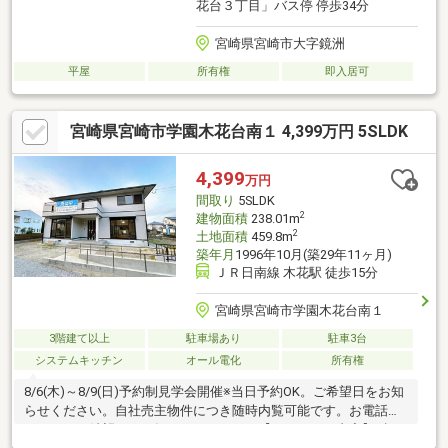
花台３丁目」バス停 停歩34分
宮崎県宮崎市大字鏡洲
平屋
所有権
即入居可
宮崎県宮崎市学園木花台南１ 4,399万円 5SLDK
4,399
万円
間取り
5SLDK
2
建物面積
238.01m
2
土地面積
459.8m
築年月
1996年10月(築29年11ヶ月)
ＪＲ日南線 木花駅 徒歩15分
宮崎県宮崎市学園木花台南１
3階建て以上
駐車場あり
駐車3台
システムキッチン
オール電化
所有権
8/6(木)～8/9(日)予約制見学会開催※当日予約OK。ご希望日をお知
らせください。自社売主物件につき随時内覧可能です。お電話か
メールでご希望日をお知らせください。【リフォーム内容】●標