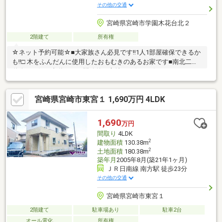
その他の交通
宮崎県宮崎市学園木花台北２
2階建て
所有権
☆ネット予約可能☆■大家族さん必見です!!1人1部屋確保できるか
も!!□ 木をふんだんに使用したおもむきのあるお家です■南北二方
道路で西側は歩道なので開放的な立地です(*^▽^*)♪
宮崎県宮崎市東宮１ 1,690万円 4LDK
1,690
万円
間取り
4LDK
2
建物面積
130.38m
2
土地面積
180.38m
築年月
2005年8月(築21年1ヶ月)
ＪＲ日南線 南方駅 徒歩23分
その他の交通
宮崎県宮崎市東宮１
2階建て
駐車場あり
駐車2台
オール電化
所有権