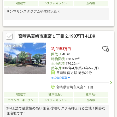
2階建て
システムキッチン
所有権
サンマリンスタジアムや木崎浜近く
宮崎県宮崎市東宮１丁目 2,190万円 4LDK
2,190
万円
間取り
4LDK
2
建物面積
126.69m
2
土地面積
179.22m
築年月
2002年4月(築24年5ヶ月)
日南線 南方駅 徒歩23分
その他の交通
宮崎県宮崎市東宮１丁目
2階建て
駐車場あり
駐車2台
カウンターキッチン
システムキッチン
所有権
2×4工法で耐震性の高い住宅♪水害リスクも抑えれる立地！閑静な
住宅地です！