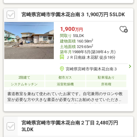
幼稚園・保育園から小学校・中学校、さらには大学まで徒歩圏内
に揃い、子育て世代にも嬉しい住環境です。加えて、スーパーや
宮崎県宮崎市学園木花台南３ 1,900万円 5SLDK
ドラッグストア、100円ショップなど生活に便利な施設も身近に
あり、日々の暮らしをしっかり支えてくれます。広い敷地と落ち
着いた住環境を兼ね備えた一邸。ゆとりある暮らしと、宮崎らし
1,900
万円
い自然を身近に感じる毎日を、この住まいで始めてみませんか。
間取り
5SLDK
株式会社木花リアルティTel.0985-77-7553
2
建物面積
160.58m
2
土地面積
329.65m
築年月
1988年5月(築38年4ヶ月)
ＪＲ日南線 木花駅 徒歩18分
宮崎県宮崎市学園木花台南３
2階建て
都市ガス
駐車場あり
システムキッチン
浴室乾燥機
所有権
書道教室を兼ねて使われていたお家です。自宅兼用のサロンや教
室が必要な方や大きな書斎が必要な方にお勧めさせていただきま
す。■建物はパナホーム施工の軽量鉄骨造（一部木造）の２階建
て 48.57坪 築37年 。■土地は２面道路の99.71坪 隣家との間
隔も広く周りを気にせず暮らせます。■買い物環境はダイレック
宮崎県宮崎市学園木花台南２丁目 2,480万円
ス徒歩10分 マックスバリュ徒歩11分 セリアやファミリーマ
ート 銀行 郵便局も隣接しています。■子育て環境は学園木花
3LDK
台小徒歩9分 木花中徒歩2分 保育園は木花台に３つ 公園も多