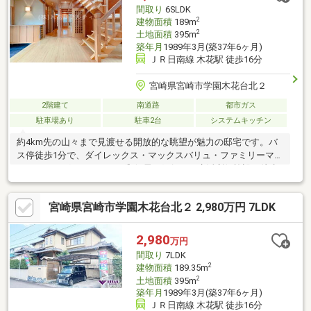
間取り
6SLDK
2
建物面積
189m
2
土地面積
395m
築年月
1989年3月(築37年6ヶ月)
ＪＲ日南線 木花駅 徒歩16分
宮崎県宮崎市学園木花台北２
2階建て
南道路
都市ガス
駐車場あり
駐車2台
システムキッチン
約4km先の山々まで見渡せる開放的な眺望が魅力の邸宅です。バ
ス停徒歩1分で、ダイレックス・マックスバリュ・ファミリーマー
ト・ドラッグストアモリ・郵便局・銀行など生活利便施設も徒歩
圏に揃い、日々の暮らしも快適です。学園都市「学園木花台」の
美しい街並みに調和する和の趣ある佇まいで、敷地約119坪・建
宮崎県宮崎市学園木花台北２ 2,980万円 7LDK
物約57坪のゆとりある設計。LDKに加え6部屋を備え、二世帯や来
客の多いご家庭にも対応可能です。丁寧に維持管理されて大きな
リフォームは不要です。ぜひ現地にて、随所に息づく匠の技と上
2,980
万円
質な住空間をご体感ください。 株式会社木花リアルティ
間取り
7LDK
TEL0985-77-7553 スーモを見たとお伝えください。
2
建物面積
189.35m
2
土地面積
395m
築年月
1989年3月(築37年6ヶ月)
ＪＲ日南線 木花駅 徒歩16分