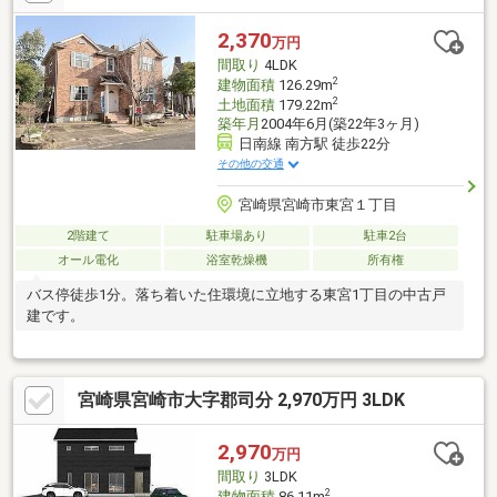
2,370
万円
間取り
4LDK
2
建物面積
126.29m
2
土地面積
179.22m
築年月
2004年6月(築22年3ヶ月)
日南線 南方駅 徒歩22分
その他の交通
宮崎県宮崎市東宮１丁目
2階建て
駐車場あり
駐車2台
オール電化
浴室乾燥機
所有権
バス停徒歩1分。落ち着いた住環境に立地する東宮1丁目の中古戸
建です。
宮崎県宮崎市大字郡司分 2,970万円 3LDK
2,970
万円
間取り
3LDK
2
建物面積
86.11m