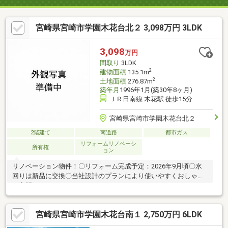
宮崎県宮崎市学園木花台北２ 3,098万円 3LDK
3,098
万円
間取り
3LDK
2
建物面積
135.1m
2
土地面積
276.87m
築年月
1996年1月(築30年8ヶ月)
ＪＲ日南線 木花駅 徒歩15分
宮崎県宮崎市学園木花台北２
2階建て
南道路
都市ガス
リフォームリノベーシ
所有権
ョン
リノベーション物件！〇リフォーム完成予定：2026年9月頃〇水
回りは新品に交換〇当社設計のプランにより使いやすくおしゃれ
な空間に
宮崎県宮崎市学園木花台南１ 2,750万円 6LDK