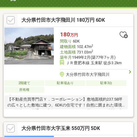
大分県竹田市大字飛田川 180万円 6DK
180
万円
間取り
6DK
2
建物面積
102.47m
2
土地面積
731.03m
築年月
1949年2月(築77年7ヶ月)
ＪＲ豊肥本線 玉来駅 徒歩3.2km
大分県竹田市大字飛田川
2階建て
駐車場あり
駐車3台
所有権
【不動産売買専門店Ｙ．コーポレーション】敷地面積約237.58坪
の広々とした敷地に建つ、6DKの住宅です！自然に囲まれた環境
で、陽当り・風通しも良好。のびのびとした暮らしをご希望の方
におすすめの物件です。敷地にゆとりがあるため、家庭菜園やガ
ーデニングなども楽しめます！物件は現在空き家のため、ご案内
大分県竹田市大字玉来 550万円 5DK
をご希望の際は事前のご予約をお願いいたします。【ナビ検索：
大分県竹田市飛田川７０２】