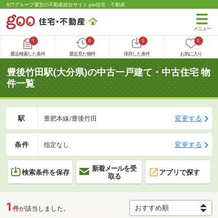
NTTグループ運営の不動産総合サイト goo住宅・不動産
1
0
0
0
最近検索した条件
最近見た物件
保存した条件
お気に入り
豊後竹田駅(大分県)の中古一戸建て・中古住宅 物
件一覧
駅
変更する
豊肥本線/豊後竹田
条件
変更する
指定なし
新着メールを受
検索条件を保存
アプリで探す
取る
1
件
が該当しました。