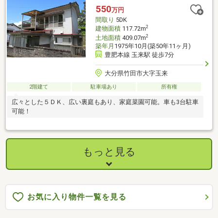
550
万円
間取り
5DK
2
建物面積
117.72m
2
土地面積
409.07m
築年月
1975年10月(築50年11ヶ月)
豊肥本線 玉来駅 徒歩7分
大分県竹田市大字玉来
2階建て
駐車場あり
所有権
広々とした５ＤＫ、広い裏庭もあり、家庭菜園可能。車も3台駐車
可能！
もっと見る
お気に入り物件一覧を見る