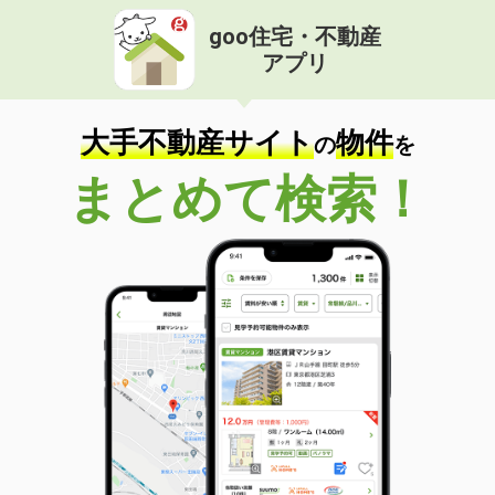
goo住宅・不動産
アプリ
大手不動産サイト
物件
の
を
まとめて検索！