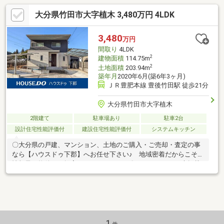
大分県竹田市大字植木 3,480万円 4LDK
3,480
万円
間取り
4LDK
2
建物面積
114.75m
2
土地面積
203.94m
築年月
2020年6月(築6年3ヶ月)
ＪＲ豊肥本線 豊後竹田駅 徒歩21分
大分県竹田市大字植木
2階建て
駐車場あり
駐車2台
設計住宅性能評価付
建設住宅性能評価付
システムキッチン
〇大分県の戸建、マンション、土地のご購入・ご売却・査定の事
なら【ハウスドゥ下郡】へお任せ下さい♪ 地域密着だからこその
情報量で物件をご提案させて頂きます。〇インターネット未掲載
の物件も御座います(^^)〇住宅ローンや各種税金の相談も承ってお
ります。お気軽にお問合せ下さい。 お問合せ先TEL【097-569-
7700】 FAX【097-569-7701】〇
Instagram【sourinfudousan_oita】でさまざまな情報を掲載して
おります。＃ソーリン不動産 で検索、フォローして下さいね(^-
^) お店はキッズスペースを完備♪
1