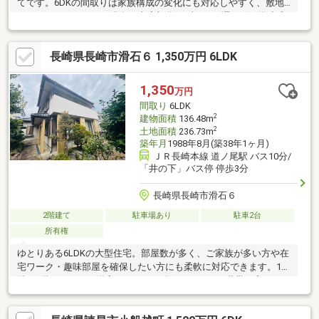
てです。6DKの間取りは家族構成の変化にも対応しやすく、敷地
のゆとりがあります。現在の車庫部分のブロック塀など解体造成
する事で、良い使いやすい駐車場にすることも可能です。
長崎県長崎市滑石６ 1,350万円 6LDK
1,350
万円
間取り
6LDK
2
建物面積
136.48m
2
土地面積
236.73m
築年月
1988年8月(築38年1ヶ月)
ＪＲ長崎本線 道ノ尾駅 バス10分/
「井の下」バス停 停歩3分
長崎県長崎市滑石６
2階建て
駐車場あり
駐車2台
所有権
ゆとりある6LDKの大型住宅。部屋数が多く、ご家族が多い方や在
宅ワーク・趣味部屋を確保したい方にも柔軟に対応できます。1
階・2階それぞれに浴室とトイレを備えており、二世帯住宅のよう
な使い方も可能。生活時間帯の違うご家庭でも快適に暮らせま
す。階段で上がれる屋根裏収納付きで、季節物や大型荷物もすっ