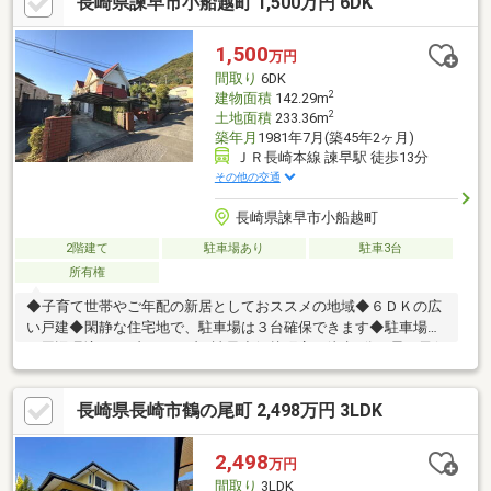
長崎県諫早市小船越町 1,500万円 6DK
きり整理できます。現在駐車場には物置がありますが、解体する
ことで車種により並列2台駐車も検討可能。将来の使い方にも幅が
あります。バス停やコンビニが近く、日常生活の利便性も良好な
1,500
万円
立地です。
間取り
6DK
2
建物面積
142.29m
2
土地面積
233.36m
築年月
1981年7月(築45年2ヶ月)
ＪＲ長崎本線 諫早駅 徒歩13分
その他の交通
長崎県諫早市小船越町
2階建て
駐車場あり
駐車3台
所有権
◆子育て世帯やご年配の新居としておススメの地域◆６ＤＫの広
い戸建◆閑静な住宅地で、駐車場は３台確保できます◆駐車場あ
り周辺環境・セブンイレブン諫早小船越町店 徒歩9分・星の子保
育園 徒歩12分・医療法人仁祐会小鳥居諫早病院 徒歩16分・西
諫早郵便局 徒歩16分・十八親和銀行西諫早支店 徒歩16分
長崎県長崎市鶴の尾町 2,498万円 3LDK
2,498
万円
間取り
3LDK