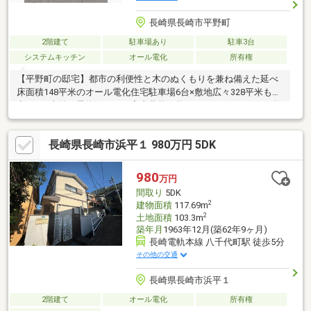
長崎県長崎市平野町
2階建て
駐車場あり
駐車3台
システムキッチン
オール電化
所有権
【平野町の邸宅】都市の利便性と木のぬくもりを兼ね備えた延べ
床面積148平米のオール電化住宅駐車場6台×敷地広々328平米も魅
力です※事前ご予約のうえ、室内見学可能です！OMソーラーと自
然素材を使った木のぬくもりの住宅2005年6月新築、築20年の時
を重ね深まる味わいのある木造住宅です。【内装】1階：LDK・ホ
長崎県長崎市浜平１ 980万円 5DK
ール・キッチンの床はレッドパインの無垢フロアー2階：洋室の床
は、からまつ無垢フロアー【周辺環境】☆プラッとモール 343
ｍ、徒歩約５分☆みらい長崎ココウォーク 1067ｍ 徒歩約14分
980
万円
☆ＪＲ浦上駅 868ｍ 徒歩約11分
間取り
5DK
2
建物面積
117.69m
2
土地面積
103.3m
築年月
1963年12月(築62年9ヶ月)
長崎電軌本線 八千代町駅 徒歩5分
その他の交通
長崎県長崎市浜平１
2階建て
オール電化
所有権