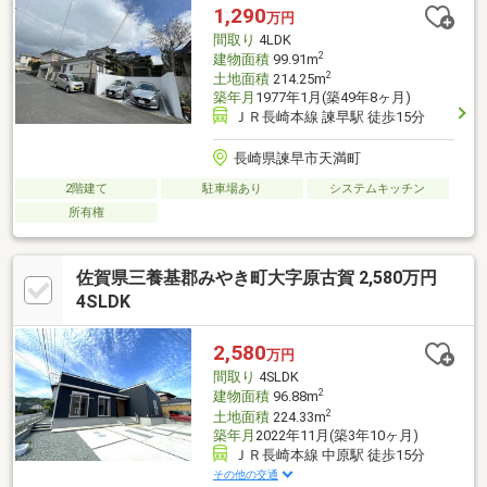
で6分/3.2km■牛津郵便局まで車で4分■佐賀銀行牛津支店まで車で
1,290
万円
3分/850ｍ■小城市役所まで車で8分/3.8km
間取り
4LDK
2
建物面積
99.91m
2
土地面積
214.25m
築年月
1977年1月(築49年8ヶ月)
ＪＲ長崎本線 諫早駅 徒歩15分
長崎県諫早市天満町
2階建て
駐車場あり
システムキッチン
所有権
佐賀県三養基郡みやき町大字原古賀 2,580万円
4SLDK
2,580
万円
間取り
4SLDK
2
建物面積
96.88m
2
土地面積
224.33m
築年月
2022年11月(築3年10ヶ月)
ＪＲ長崎本線 中原駅 徒歩15分
その他の交通