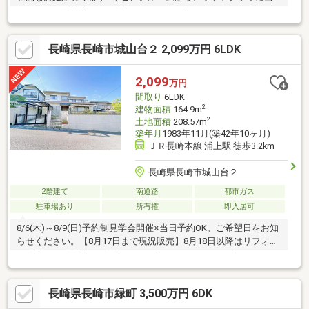
られます■1階洋室には、畳のコーナーも有り、
長崎県長崎市城山台２ 2,099万円 6LDK
2,099
万円
間取り
6LDK
2
建物面積
164.9m
2
土地面積
208.57m
築年月
1983年11月(築42年10ヶ月)
ＪＲ長崎本線 浦上駅 徒歩3.2km
長崎県長崎市城山台２
2階建て
南道路
都市ガス
駐車場あり
所有権
即入居可
8/6(木)～8/9(日)予約制見学会開催※当日予約OK。ご希望日をお知
らせください。【8月17日まで現況販売】8月18日以降はリフォー
ム住宅として販売する予定です。【おすすめポイント】・シロア
リ防除工事施工後5年間保証。・閑静な住宅街にある2階建ての住
宅です。・返済額や融資可能額など、お客様のご希望にあわせて
長崎県長崎市緑町 3,500万円 6DK
ご提案。住宅ローンが初めての方でもお気軽にご相談ください。
【周辺施設】・長崎市立小江原小学校約1260ｍ（徒歩約16分）・