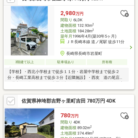
チン付きで作業能率が上がります。こちらの物件は独立した洗面
所があります。
2,980
万円
間取り
6LDK
2
建物面積
132.93m
2
土地面積
184.28m
築年月
1996年4月(築30年5ヶ月)
ＪＲ長崎本線 道ノ尾駅 徒歩11分
長崎県長崎市岩屋町
3階建て以上
駐車場あり
所有権
【学校】・西北小学校まで徒歩１１分・岩屋中学校まで徒歩２
分・長崎工業高校まで徒歩３分【近隣施設】・西友 道の尾店ま
で徒歩１０分・ローソン岩屋町点まで徒歩６分その他、銀行や病
院も徒歩圏内にある長崎市北部の便利地です☆【アピールポイン
ト】・一級建築士設計のＲＣ造建物で、斜面地の多い長崎市でも
佐賀県神埼郡吉野ヶ里町吉田 780万円 4DK
安心です。・幼稚園や小学校、中学校も徒歩圏内で子育てしやす
い便利なエリアです。・６ＬＤＫと部屋数も多いので、多子世帯
や２世帯住宅をご検討の方にも適します。リフォームや住宅ロー
780
万円
ン、融資のご相談等いつでもお気軽にご連絡ください☆
間取り
4DK
2
建物面積
89.02m
2
土地面積
374.49m