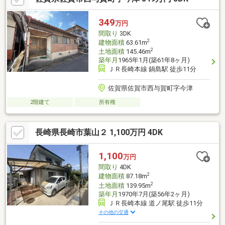
349
万円
間取り
3DK
2
建物面積
63.61m
2
土地面積
145.46m
築年月
1965年1月(築61年8ヶ月)
ＪＲ長崎本線 鍋島駅 徒歩11分
佐賀県佐賀市西与賀町字今津
2階建て
所有権
長崎県長崎市葉山２ 1,100万円 4DK
1,100
万円
間取り
4DK
2
建物面積
87.18m
2
土地面積
139.95m
築年月
1970年7月(築56年2ヶ月)
ＪＲ長崎本線 道ノ尾駅 徒歩11分
その他の交通