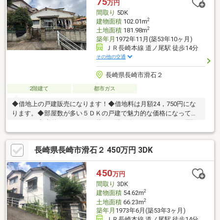
75
万円
間取り
5DK
2
建物面積
102.01m
2
土地面積
181.98m
築年月
1972年11月(築53年10ヶ月)
ＪＲ長崎本線 道ノ尾駅 徒歩14分
その他の交通
長崎県長崎市滑石２
2階建て
都市ガス
◆借地上の戸建販売になります！◆借地料は月額24，750円にな
ります。◆部屋数が多い５ＤＫの戸建で魅力的な価格になってお
ります。◆水道メーターが１階と２階で分かれております。周辺
環境・ファミリーマート滑石打坂店 徒歩4分・ララコープLaLa
なめし 徒歩9分・長与高田郵便局 徒歩9分・ドラッグストアモ
長崎県長崎市滑石２ 450万円 3DK
リ滑石店 徒歩11分・十八親和銀行滑石中央支店 徒歩16分・マ
ルキョウ横尾店 徒歩18分
450
万円
間取り
3DK
2
建物面積
54.62m
2
土地面積
66.23m
築年月
1973年6月(築53年3ヶ月)
ＪＲ長崎本線 道ノ尾駅 徒歩14分