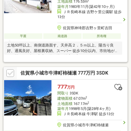
2
土地面積
176.53m
築年月
1983年11月(築42年10ヶ月)
ＪＲ長崎本線 吉野ケ里公園駅 徒歩
13分
佐賀県神埼郡吉野ヶ里町吉田
平屋
南道路
所有権
土地50坪以上、南側道路面す、天井高２．５ｍ以上、陽当り良
好、通風良好、屋根裏収納、スーパー 徒歩10分以内、市街地が近
い、駅まで平坦、和室、整形地、浴室に窓、テラス
佐賀県小城市牛津町柿樋瀬 777万円 3SDK
777
万円
間取り
3SDK
2
建物面積
67.07m
2
土地面積
167.17m
築年月
1998年5月(築28年4ヶ月)
ＪＲ長崎本線 牛津駅 徒歩13分
佐賀県小城市牛津町柿樋瀬