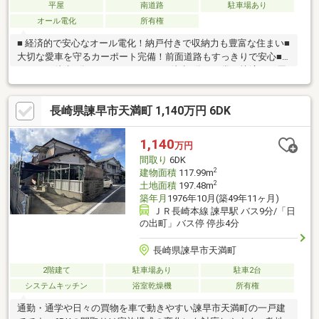
平屋
南道路
駐車場あり
オール電化
所有権
■ 経済的で安心なオール電化！納戸付きで収納力も豊富な住まい■
大切な愛車を守るカーポート完備！前面道路もすっきりで安心■
ローソン徒歩1分、スーパーモリナガ徒歩8分で日常が快適に～周
辺環境～■[ショッピング施設] スーパーモリナガ 牛津店まで徒歩8
分／550m■[コンビニ] ローソン 小城牛津店まで徒歩1分／
長崎県諫早市天満町 1,140万円 6DK
110m■[ドラッグストア］ドラッグストアコスモス 牛津店まで徒歩
12分／850m■[郵便局] 牛津郵便局まで徒歩9分／650m■[病院]
しまうちクリニックまで徒歩14分／1000m■[小学校] 小城市立牛
1,140
万円
津小学校まで徒歩18分／1300m■[中学校] 小城市立牛津中学校ま
間取り
6DK
で徒歩9分／650m
2
建物面積
117.99m
2
土地面積
197.48m
築年月
1976年10月(築49年11ヶ月)
ＪＲ長崎本線 諫早駅 バス9分/「日
の出町」バス停 停歩4分
長崎県諫早市天満町
2階建て
駐車場あり
駐車2台
システムキッチン
浴室乾燥機
所有権
通勤・通学や日々の買物を車で動きやすい諫早市天満町の一戸建