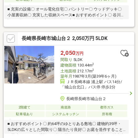
■ 充実の設備〇 オール電化住宅〇 パントリー〇 ウッドデッキ〇
小屋裏収納〇 充実した収納スペース■ おすすめポイント〇 谷川建
設さん施工の注文住宅〇 築11年で室内状態良好〇 駐車場4台可能
〇 吹き抜けリビングで開放感あふれる空間〇 1階にリビングのほ
か2部屋があり、平屋感覚で生活可能〇 将来的なライフスタイル
長崎県長崎市城山台２ 2,050万円 5LDK
の変化にも対応しやすい間取り■ 物件の魅力リビングは吹き抜け
を採用し、明るく開放感のある空間を演出。1階にリビングと居室
2部屋を配置しているため、階段の上り下りを最小限に抑えた平屋
2,050
万円
のような暮らし方も可能です。
間取り
5LDK
2
建物面積
130.44m
2
土地面積
212.17m
築年月
1987年3月(築39年6ヶ月)
ＪＲ長崎本線 浦上駅 バス14分/
「城山台北口」バス停 停歩2分
長崎県長崎市城山台２
2階建て
南道路
都市ガス
駐車場あり
システムキッチン
所有権
■ おすすめポイント〇 約64坪のゆとりある敷地〇 建物約39坪・
5LDKの広々とした間取り〇 陽当たり良好〇 お庭を造作すること
で駐車スペースの増設が可能〇 閑静でゆとりある街並みの城山台