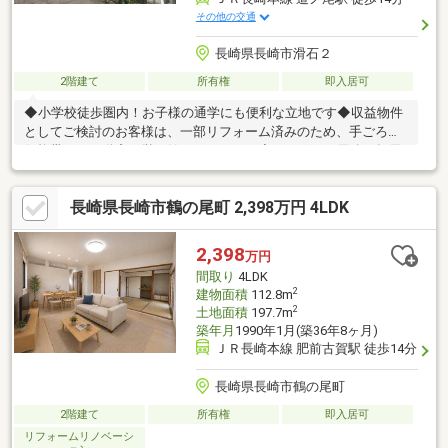
その他の交通
長崎県長崎市滑石２
2階建て
所有権
即入居可
◆小学校徒歩圏内！お子様の通学にも便利な立地です◆収益物件
としてご検討のお客様は、一部リフォーム済みのため、手ごろな
価格帯から不動産経営を始められます。◆さまざまな用途へ転用
可能で、需要のある物件です。周辺環境・長崎市立滑石小学校
徒歩4分・ファミリーマート長崎滑石打坂店 徒歩5分・長与高田
長崎県長崎市鶴の尾町 2,398万円 4LDK
郵便局 徒歩9分・ララコープLaLaなめし 徒歩10分
2,398
万円
間取り
4LDK
2
建物面積
112.8m
2
土地面積
197.7m
築年月
1990年1月(築36年8ヶ月)
ＪＲ長崎本線 肥前古賀駅 徒歩14分
長崎県長崎市鶴の尾町
2階建て
所有権
即入居可
リフォームリノベーシ