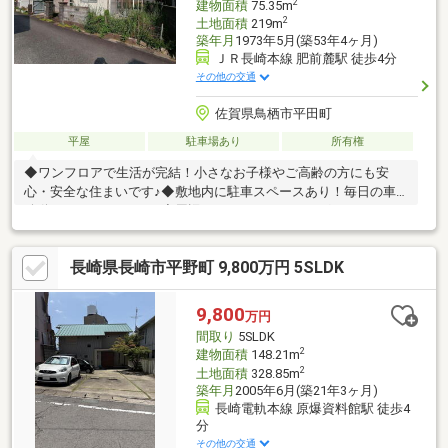
2
建物面積
75.35m
2
土地面積
219m
築年月
1973年5月(築53年4ヶ月)
ＪＲ長崎本線 肥前麓駅 徒歩4分
その他の交通
佐賀県鳥栖市平田町
平屋
駐車場あり
所有権
◆ワンフロアで生活が完結！小さなお子様やご高齢の方にも安
心・安全な住まいです♪◆敷地内に駐車スペースあり！毎日の車
移動もストレスフリー♪◆周辺にスーパーやドラッグストアなど
があり毎日の買い物も快適♪◆鳥栖ICや主要道路へのアクセス良
好！車での移動もスムーズで県外へのアクセスも◎◆「肥前麓」
長崎県長崎市平野町 9,800万円 5SLDK
駅まで徒歩約4分！毎日の移動もラクラクです♪
9,800
万円
間取り
5SLDK
2
建物面積
148.21m
2
土地面積
328.85m
築年月
2005年6月(築21年3ヶ月)
長崎電軌本線 原爆資料館駅 徒歩4
分
その他の交通