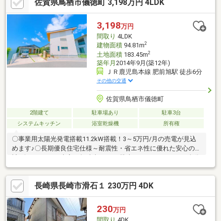
佐賀県鳥栖市儀徳町 3,198万円 4LDK
稚園 約500ｍ●長与南小学校 約900ｍ●長与第二中学校 約600
ｍ●長崎商業高校 約1.5km●長崎県立大学シーボルト校 約
1.0km●マックスバリュ長与店 約300ｍ●セブンイレブン長与まな
3,198
万円
び野店 約700m●長与病院 約500m
間取り
4LDK
2
建物面積
94.81m
2
土地面積
183.45m
築年月
2014年9月(築12年)
ＪＲ鹿児島本線 肥前旭駅 徒歩6分
その他の交通
佐賀県鳥栖市儀徳町
2階建て
駐車場あり
駐車3台
システムキッチン
浴室乾燥機
所有権
〇事業用太陽光発電搭載11.2kW搭載！3～5万円/月の売電が見込
めます♪〇長期優良住宅仕様～耐震性・省エネ性に優れた安心の設
計♪〇マイカー＋来客＋趣味車もOK！駐車スペースゆとりの4台分
♪〇駅チカ×住みやすさ！肥前旭駅まで徒歩約6分のうれしい距離
感♪〇落ち着いた住環境でありながら、利便性の高い立地です♪
長崎県長崎市滑石１ 230万円 4DK
230
万円
間取り
4DK