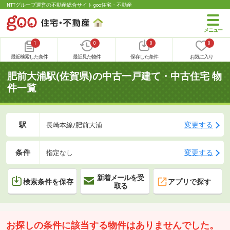
NTTグループ運営の不動産総合サイト goo住宅・不動産
1
0
0
0
最近検索した条件
最近見た物件
保存した条件
お気に入り
肥前大浦駅(佐賀県)の中古一戸建て・中古住宅 物
件一覧
駅
変更する
長崎本線/肥前大浦
条件
変更する
指定なし
新着メールを受
検索条件を保存
アプリで探す
取る
お探しの条件に該当する物件はありませんでした。