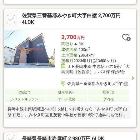
佐賀県三養基郡みやき町大字白壁 2,700万円
4LDK
2,700
万円
間取り
4LDK
2
建物面積
103m
2
土地面積
289.47m
築年月
2023年1月(築3年8ヶ月)
ＪＲ長崎本線 中原駅 バス6分/「大
島病院（佐賀県）」バス停 停歩5分
佐賀県三養基郡みやき町大字白壁
2階建て
駐車場あり
駐車3台
システムキッチン
オール電化
所有権
長崎本線中原駅周辺への引っ越しをお考えなら「みやき町 大字 白
壁 戸建」。みやき町立北茂安中学校が徒歩16分で通学にも便利で
す。IHを使ったキッチンで、料理後の掃除も簡単です。木の温も
りも感じることのできる、2023年1月築の物件となります。お子
様のいらっしゃるご家庭にもお勧めの、4LDK物件で子供達と楽し
長崎県長崎市岩屋町 2,980万円 6LDK
く生活を送りましょう。動線を意識したデザインのシステムキッ