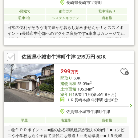
長崎県長崎市宝栄町
2階建て
都市ガス
駐車場あり
駐車2台
システムキッチン
所有権
日常の便利がそろう街で豊かな暮らし始めませんか！オススメポ
イント●長崎市中心部へのアクセス良好です●車庫はガレージで2
台駐車可能！●近隣の大型複合施設まで徒歩圏内です！周辺環境●
城山小学校 約1.2km●淵中学校 約900m●ファミリーマート長崎
浦上川通り店 約100m●プラっとモール 約600m●みらい長崎コ
佐賀県小城市牛津町牛津 299万円 5DK
コウォーク 約900m●長崎スタジアムシティ 約1.4km●日本赤十
字社長崎原爆病院 約500m
299
万円
間取り
5DK
2
建物面積
53.09m
2
土地面積
105.04m
築年月
1970年1月(築56年8ヶ月)
ＪＲ長崎本線 牛津駅 徒歩8分
佐賀県小城市牛津町牛津
平屋
南道路
所有権
～物件ＰＲポイント～■趣のある和風建築が魅力の物件！■コンビ
ニや小学校も近く子育て世代にも最適！～周辺環境～■ＪＲ長崎