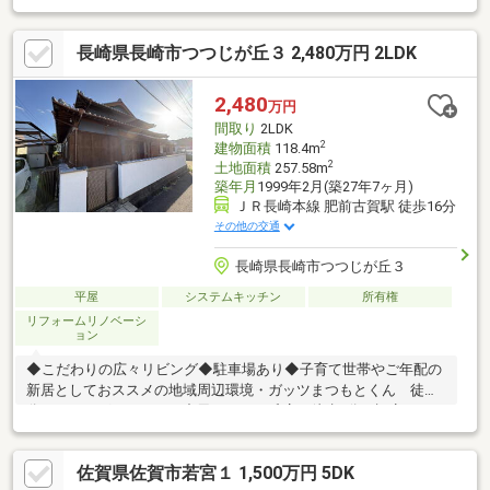
エリア■ 物件の魅力建物は築年数を経ていますが、その分、ご自
身のライフスタイルに合わせてリフォームやリノベーションを楽
長崎県長崎市つつじが丘３ 2,480万円 2LDK
しめる住まいです。5LDKのゆとりある間取りは、ご家族での暮ら
しはもちろん、趣味部屋や書斎、在宅ワークスペースなど、多彩
な使い方が可能です。お庭を活用すれば駐車スペースの増設も検
2,480
万円
討でき、将来のライフスタイルにも柔軟に対応できます。
間取り
2LDK
2
建物面積
118.4m
2
土地面積
257.58m
築年月
1999年2月(築27年7ヶ月)
ＪＲ長崎本線 肥前古賀駅 徒歩16分
その他の交通
長崎県長崎市つつじが丘３
平屋
システムキッチン
所有権
リフォームリノベーシ
ョン
◆こだわりの広々リビング◆駐車場あり◆子育て世帯やご年配の
新居としておススメの地域周辺環境・ガッツまつもとくん 徒歩3
分・ドラッグストアモリ中里つつじが丘店 徒歩6分・認定こども
園天童幼稚園・天童保育園 徒歩11分・古賀郵便局 徒歩12分・
セブンイレブン長崎中里町店 徒歩13分
佐賀県佐賀市若宮１ 1,500万円 5DK