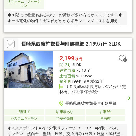
リフォームリノベーシ
ョン
◆１階には物置もあるので、お荷物が多い方にオススメです！◆
オール電化の物件！ガス代がかからずランニングコストを抑える
ことができます。◆クロスや和室を洋室へリフォーム済み◆駐車
場は敷地内には取れませんが、近隣で７０００円で借りることが
できます。 ■内装：2017年08月 全室クロス張替え 床（フロー
長崎県西彼杵郡長与町嬉里郷 2,199万円 3LDK
リング等） 周辺環境・長崎市立西坂小学校 徒歩4分・しらゆり
保育園 徒歩8分・ローソン長崎駅前通店 徒歩10分・ジョイフ
ルサン宝町店 徒歩13分・サニー長崎駅店 徒歩14分
2,199
万円
間取り
3LDK
2
建物面積
78.18m
2
土地面積
201.85m
築年月
1994年9月(築32年)
ＪＲ長崎本線 長与駅 バス3分/「定
林橋」バス停 停歩3分
長崎県西彼杵郡長与町嬉里郷
2階建て
駐車場あり
駐車2台
システムキッチン
浴室乾燥機
所有権
オススメポイント●内・外装リフォーム３ＬＤＫ♪●内装：バス、
キッチン、洗面台、壁紙、床等、交換済み●外装：外壁・屋根塗