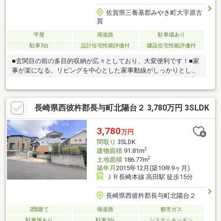
佐賀県三養基郡みやき町大字原古
賀
平屋
南道路
駐車場あり
駐車3台
設計住宅性能評価付
建設住宅性能評価付
■玄関目の前の多目的収納が広々としており、大変便利です！■家
事が楽になる、リビングを中心とした家事動線がしっかりとして
おります。■駐車は敷地に4台可能（お車のサイズによる）■最寄
りの小学校まで徒歩約6分！私たち駅前不動産は福岡県・久留米・
佐賀県を中心展開する「地域密着型」の不動産会社です！地域密
長崎県西彼杵郡長与町北陽台２ 3,780万円 3SLDK
着企業でありながら、仲介件数・店舗数は九州トップクラスとな
り、駅前不動産の店舗ネットワークで蓄積した物件情報は、今や
45 万件を突破しました。物件探しの際は必ずお力になれると思い
3,780
万円
ます！！気になる物件は、遠慮なくお申しつけ下さい！
間取り
3SLDK
2
建物面積
91.81m
2
土地面積
186.77m
築年月
2015年12月(築10年9ヶ月)
ＪＲ長崎本線 高田駅 徒歩15分
長崎県西彼杵郡長与町北陽台２
2階建て
南道路
都市ガス
駐車場あり
駐車3台
システムキッチン