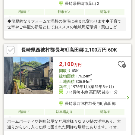
長崎県長崎市葉山２
2階建て
都市ガス
所有権
◆簡易的なリフォームで理想の住宅に生まれ変わります◆子育て
世帯やご年配の新居としておススメの地域周辺環境・葉山こども
園 徒歩9分・ローソン長崎滑石2丁目店 徒歩8分・ララコープ
LaLaなめし 徒歩10分・長崎市立岩屋中学校 徒歩10分・長崎市
立滑石小学校 徒歩15分
長崎県西彼杵郡長与町高田郷 2,100万円 6DK
2,100
万円
間取り
6DK
2
建物面積
176.24m
2
土地面積
306.84m
築年月
1975年1月(築51年8ヶ月)
ＪＲ長崎本線 高田駅 徒歩11分
長崎県西彼杵郡長与町高田郷
2階建て
駐車場あり
所有権
ホームパーティや趣味部屋など用途様々な３０帖の洋室あり。大
通りから少し入った緑に囲まれた閑静な場所にあります。イオン
やジョイフルサンも近くにあり買い物も大変便利です。