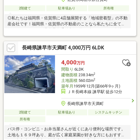
2階建て
駐車場あり
所有権
◎私たちは福岡県・佐賀県に4店舗展開する「地域密着型」の不動
産会社です！福岡県・佐賀県の不動産のことなら私たちに全てお
任せください！！〈見学予約受付中〉■約294坪のゆとりの敷地で
駐車やお庭も広々使える住まい■家族が自然と集まる18.5帖の広々
LDK■家族それぞれがのびのび過ごせる12帖・10帖の居室！■麓小
長崎県諫早市天満町 4,000万円 6LDK
学校まで徒歩圏内で子育て世帯に安心安全■ライフスタイルに合
わせて2LDK→3LDKへ変更可能な間取り！～ご来店の場合～
JR「鳥栖」駅より徒歩17分。34号線沿い元町交差点そば。想夫恋
4,000
万円
鳥栖元町店さん横。駐車場4台ございます！ご家族揃ってお越しく
間取り
6LDK
ださい(^^)/
2
建物面積
238.34m
2
土地面積
560.02m
築年月
1959年12月(築66年9ヶ月)
ＪＲ長崎本線 諫早駅 徒歩12分
長崎県諫早市天満町
2階建て
駐車場あり
システムキッチン
所有権
バス停・コンビニ・お弁当屋さんが近くにあり便利な場所です。
土地も１６９坪あり、庭が広く家庭菜園が好きな方にもおすす