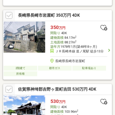
め！来客時にも安心！堀車庫１台＋スロープ３台（縦列）駐車可
能
長崎県長崎市岩屋町 350万円 4DK
350
万円
間取り
4DK
2
建物面積
84.17m
2
土地面積
88.27m
築年月
1978年1月(築48年8ヶ月)
ＪＲ長崎本線 道ノ尾駅 徒歩13分
長崎県長崎市岩屋町
2階建て
都市ガス
駐車場あり
所有権
佐賀県神埼郡吉野ヶ里町吉田 530万円 4DK
530
万円
間取り
4DK
2
建物面積
103.96m