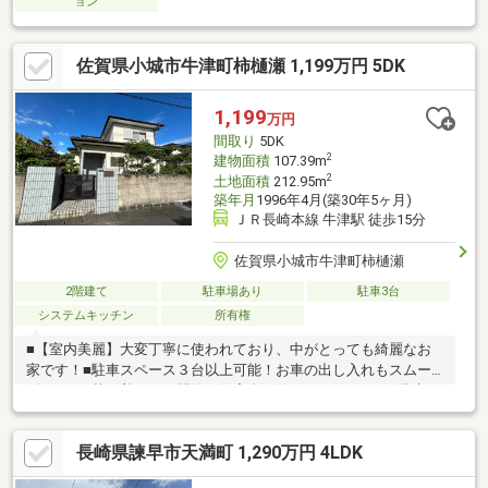
ョン
佐賀県小城市牛津町柿樋瀬 1,199万円 5DK
1,199
万円
間取り
5DK
2
建物面積
107.39m
2
土地面積
212.95m
築年月
1996年4月(築30年5ヶ月)
ＪＲ長崎本線 牛津駅 徒歩15分
佐賀県小城市牛津町柿樋瀬
2階建て
駐車場あり
駐車3台
システムキッチン
所有権
■【室内美麗】大変丁寧に使われており、中がとっても綺麗なお
家です！■駐車スペース３台以上可能！お車の出し入れもスムー
ズです。■落ち着きある閑静な住宅街に佇む、ゆとりある2階建の
一軒家。～周辺環境～■スーパーモリナガ牛津店まで車で4分/700
ｍ■ローソン小城牛津店まで車で2分/400ｍ■コスモス牛津店まで
長崎県諫早市天満町 1,290万円 4LDK
車で2分/1km■牛津中学校まで徒歩13分/1km■牛津小学校まで徒歩
20分/1.6km■牛津こどもの森まで車で3分/1.3km■江口病院まで車