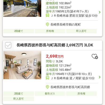
2
建物面積
102.86m
2
土地面積
192.22m
築年月
1985年2月(築41年7ヶ月)
ＪＲ長崎本線 肥前古賀駅 徒歩13分
長崎県長崎市鶴の尾町
2階建て
所有権
即入居可
長崎県西彼杵郡長与町高田郷 2,698万円 3LDK
2,698
万円
間取り
3LDK
2
建物面積
121.29m
2
土地面積
165.48m
築年月
1994年11月(築31年10ヶ月)
ＪＲ長崎本線 道ノ尾駅 徒歩13分
長崎県西彼杵郡長与町高田郷
2階建て
都市ガス
所有権
即入居可