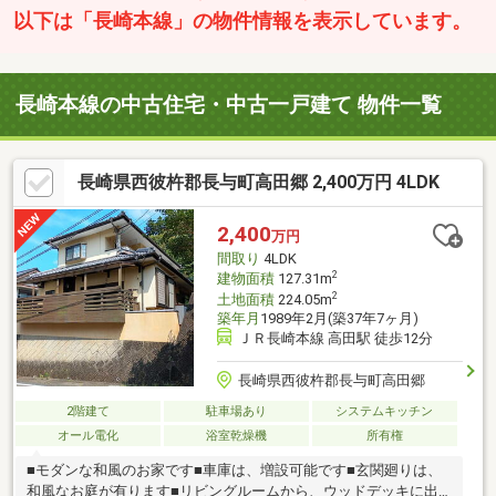
以下は「長崎本線」の物件情報を表示しています。
長崎本線の中古住宅・中古一戸建て 物件一覧
長崎県西彼杵郡長与町高田郷 2,400万円 4LDK
2,400
万円
間取り
4LDK
2
建物面積
127.31m
2
土地面積
224.05m
築年月
1989年2月(築37年7ヶ月)
ＪＲ長崎本線 高田駅 徒歩12分
長崎県西彼杵郡長与町高田郷
2階建て
駐車場あり
システムキッチン
オール電化
浴室乾燥機
所有権
■モダンな和風のお家です■車庫は、増設可能です■玄関廻りは、
和風なお庭が有ります■リビングルームから、ウッドデッキに出