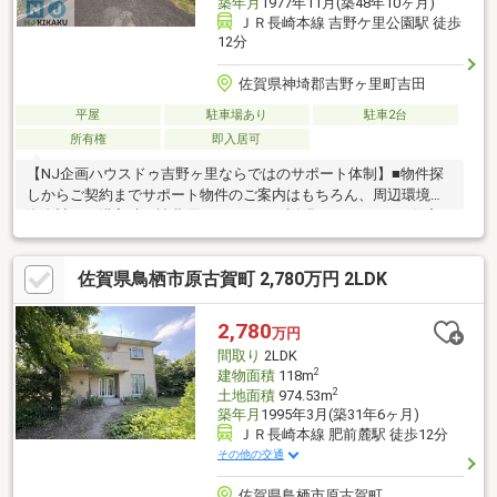
築年月
1977年11月(築48年10ヶ月)
ＪＲ長崎本線 吉野ケ里公園駅 徒歩
12分
佐賀県神埼郡吉野ヶ里町吉田
平屋
駐車場あり
駐車2台
所有権
即入居可
【NJ企画ハウスドゥ吉野ヶ里ならではのサポート体制】■物件探
しからご契約までサポート物件のご案内はもちろん、周辺環境や
資金計画、購入時の諸費用についてもご説明いたします。■住宅
ローンのご相談借入可能額や月々の返済額、金融機関選びなど、
お客様の状況に合わせてご提案いたします。■不動産の売却・無
佐賀県鳥栖市原古賀町 2,780万円 2LDK
料査定土地・戸建・空家・相続不動産などの売却相談や無料査定
を承っております。■地域密着の不動産会社吉野ヶ里町をはじめ
佐賀市～佐賀県東部エリアを中心に、お住まい探しからご売却ま
2,780
万円
でサポートいたします。
間取り
2LDK
2
建物面積
118m
2
土地面積
974.53m
築年月
1995年3月(築31年6ヶ月)
ＪＲ長崎本線 肥前麓駅 徒歩12分
その他の交通
佐賀県鳥栖市原古賀町