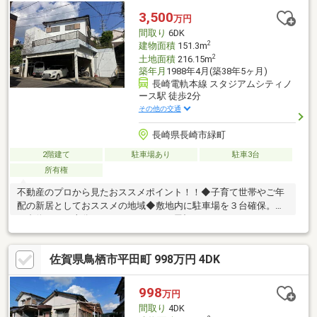
長崎市立小江原中学校約3080ｍ（徒歩約39分/自転車約16分）・
3,500
万円
イオン東長崎店様約1490ｍ（徒歩約19分/車約3分）
間取り
6DK
2
建物面積
151.3m
2
土地面積
216.15m
築年月
1988年4月(築38年5ヶ月)
長崎電軌本線 スタジアムシティノ
ース駅 徒歩2分
その他の交通
長崎県長崎市緑町
2階建て
駐車場あり
駐車3台
所有権
不動産のプロから見たおススメポイント！！◆子育て世帯やご年
配の新居としておススメの地域◆敷地内に駐車場を３台確保。◆
３台停めても十分なスペースがあり、屋根もあるのでバイクなど
も駐車可能です。リフォーム内容◆トイレの入替（1箇所）周辺
情報・みらい長崎ココウォーク 徒歩6分・ジョイフルサン宝町
佐賀県鳥栖市平田町 998万円 4DK
店 徒歩7分・セブンイレブン長崎ココウォーク店 徒歩5分・長
崎市立銭座小学校 徒歩4分・社会医療法人春回会井上病院 徒歩
7分・長崎天神郵便局 徒歩6分・十八親和銀行浦上駅前支店 徒
998
万円
歩7分
間取り
4DK