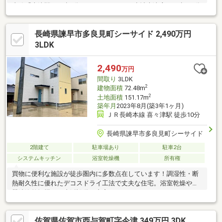
本線「牛津駅」 車2分／750m■ローソン 小城牛津店まで車で3分
／950m■江口病院まで車で8分／4.1km■スーパーモリナガ 牛津店
まで車で2分／450m■佐賀銀行 牛津支店まで車で1分／350m■小城
長崎県諫早市多良見町シーサイド 2,490万円
市立牛津小学校まで徒歩で20分／1.4km■小城市立牛津中学校まで
徒歩で6分／450m■ドラッグストアモリ 牛津店まで車で3分／
3LDK
1.1km■牛津郵便局まで車で2分／500m■牛津ルーテルこども園ま
で車で2分／450ｍ
2,490
万円
間取り
3LDK
2
建物面積
72.48m
2
土地面積
151.17m
築年月
2023年8月(築3年1ヶ月)
ＪＲ長崎本線 喜々津駅 徒歩10分
長崎県諫早市多良見町シーサイド
2階建て
駐車場あり
駐車2台
システムキッチン
浴室乾燥機
所有権
買物に便利な施設が徒歩圏内に多数点在しています！調湿性・断
熱耐久性に優れたデコスドライ工法で丈夫な住宅。浴室乾燥や食
器洗浄乾燥機など生活設備も充実！
佐賀県佐賀市西与賀町字今津 349万円 3DK