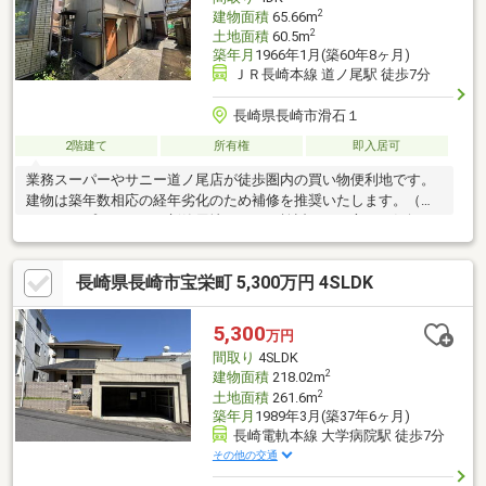
2
建物面積
65.66m
2
土地面積
60.5m
築年月
1966年1月(築60年8ヶ月)
ＪＲ長崎本線 道ノ尾駅 徒歩7分
長崎県長崎市滑石１
2階建て
所有権
即入居可
業務スーパーやサニー道ノ尾店が徒歩圏内の買い物便利地です。
建物は築年数相応の経年劣化のため補修を推奨いたします。（リ
フォームプランあり）新築用地としてご検討される方もお気軽に
ご相談ください。
長崎県長崎市宝栄町 5,300万円 4SLDK
5,300
万円
間取り
4SLDK
2
建物面積
218.02m
2
土地面積
261.6m
築年月
1989年3月(築37年6ヶ月)
長崎電軌本線 大学病院駅 徒歩7分
その他の交通