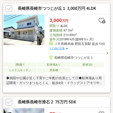
長崎県長崎市つつじが丘１ 3,000万円 4LDK
3,000
万円
間取り
4LDK
2
建物面積
97.7m
2
土地面積
213.83m
築年月
2018年4月(築8年5ヶ月)
ＪＲ長崎本線 肥前古賀駅 徒歩13分
その他の交通
長崎県長崎市つつじが丘１
2階建て
駐車場あり
駐車3台
システムキッチン
所有権
◆病院や公園が近く子育やご年配の住居として◎◆駐車場あり周
辺環境・ガッツまつもとくん 徒歩6分・ドラッグストアモリ中里
つつじが丘店 徒歩7分・古賀郵便局 徒歩7分・長崎市役所東長
崎地域センター古賀地区事務所 徒歩8分※低炭素住宅になります
ので、住宅ローン控除や登録免許税で優遇があります！
長崎県長崎市滑石２ 75万円 5DK