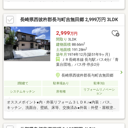
装●シロアリ防除工事施工後5年保証●スーパーが近く、立地の良
さも魅力です♪●駐車場は普通車1台、軽1台可能です（車種により
ます）周辺環境●長与北小学校 約1.4kｍ●長与中学校 約1.2kｍ●
長崎県西彼杵郡長与町吉無田郷 2,999万円 3LDK
ファミリーマート長与店 約300ｍ●マルキョウ長与店 約400m●
イオン時津店 約1.1km●長与嬉里郵便局 約500m●長与町役場
約1.0km●長崎北徳洲会病院 約1.5km
2,999
万円
間取り
3LDK
2
建物面積
88.66m
2
土地面積
191.28m
築年月
1974年12月(築51年9ヶ月)
ＪＲ長崎本線 長与駅 バス4分/「青
葉台団地」バス停 停歩2分
長崎県西彼杵郡長与町吉無田郷
2階建て
駐車場あり
駐車3台
リフォームリノベーシ
システムキッチン
所有権
ョン
オススメポイント●内・外装リフォーム３ＬＤＫ♪●内装：バス、
キッチン、洗面台、壁紙、床等、交換済み●外装：外壁・屋根塗
装済み●シロアリ防除工事施工後5年保証●学校、スーパー、病院
も近く立地の良さも魅力です♪●青葉台バス停まで徒歩2分♪●駐車
場は普通車4台可能です（車種によります）周辺環境●フレンド幼