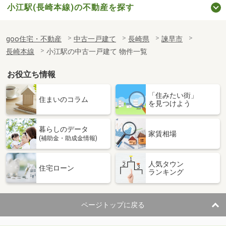
小江駅(長崎本線)の不動産を探す
goo住宅・不動産
中古一戸建て
長崎県
諫早市
長崎本線
小江駅の中古一戸建て 物件一覧
お役立ち情報
「住みたい街」
住まいのコラム
を見つけよう
暮らしのデータ
家賃相場
(補助金・助成金情報)
人気タウン
住宅ローン
ランキング
ページトップに戻る