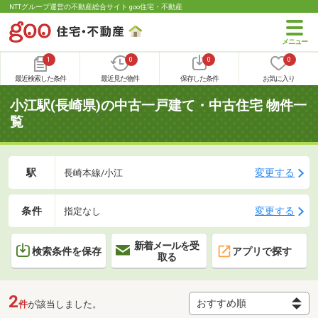
NTTグループ運営の不動産総合サイト goo住宅・不動産
1
0
0
0
最近検索した条件
最近見た物件
保存した条件
お気に入り
小江駅(長崎県)の中古一戸建て・中古住宅 物件一
覧
駅
変更する
長崎本線/小江
条件
変更する
指定なし
新着メールを受
検索条件を保存
アプリで探す
取る
2
件
が該当しました。