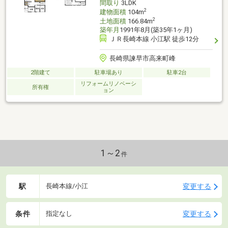
間取り
3LDK
2
建物面積
104m
2
土地面積
166.84m
築年月
1991年8月(築35年1ヶ月)
ＪＲ長崎本線 小江駅 徒歩12分
長崎県諫早市高来町峰
2階建て
駐車場あり
駐車2台
リフォームリノベーシ
所有権
ョン
1～2
件
駅
変更する
長崎本線/小江
条件
変更する
指定なし