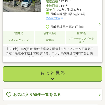
2
建物面積
137.13m
2
土地面積
314m
築年月
1993年9月(築33年)
長崎本線 湯江駅 徒歩14分
その他の交通
長崎県諫早市高来町山道
2階建て
駐車場あり
駐車3台
リフォームリノベーシ
システムキッチン
所有権
ョン
【8/8(土)・8/9(日)に物件見学会を開催】8月リフォーム工事完了
予定！湯江小学校まで徒歩13分、エレナ高来店まで車で2分と便
利な立地♪水回り新品に交換！外壁塗装で外観も綺麗に♪
もっと見る
お気に入り物件一覧を見る