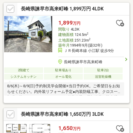
長崎県諫早市高来町峰 1,899万円 4LDK
1,899
万円
間取り
4LDK
2
建物面積
124.5m
2
土地面積
251.23m
築年月
1994年9月(築32年)
ＪＲ長崎本線 小江駅 徒歩9分
長崎県諫早市高来町峰
2階建て
駐車場あり
駐車2台
システムキッチン
オール電化
浴室乾燥機
8/6(木)～8/9(日)予約制見学会開催※当日予約OK。ご希望日をお知
らせください。内外装リフォーム予定●内装防蟻工事、クロス一
部張り替え、ハウスクリーニング●外装外壁・屋根塗装、駐車場
拡張工事【おすすめポイント】・本物件は条件により住宅ローン
減税が適用されます。・シロアリ防除工事施工後5年間保証・お客
長崎県諫早市高来町峰 1,650万円 3LDK
様に合わせたローンの組み方や金融機関をご提案。住宅ローンが
初めての方でもお気軽にご相談ください【周辺施設】・高来西小
学校600ｍ（徒歩8分）・高来中学校2500ｍ（徒歩32分/自転車10
1,650
万円
分）・Aコープほっこう店様1100ｍ（車