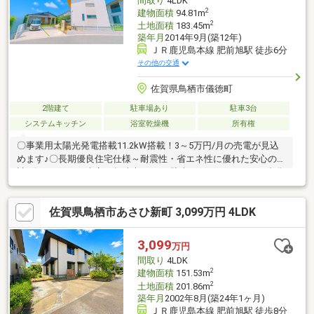
間取り
4LDK
2
建物面積
94.81m
2
土地面積
183.45m
築年月
2014年9月(築12年)
ＪＲ鹿児島本線 肥前旭駅 徒歩6分
その他の交通
佐賀県鳥栖市儀徳町
2階建て
駐車場あり
駐車3台
システムキッチン
浴室乾燥機
所有権
〇事業用太陽光発電搭載11.2kW搭載！3～5万円/月の売電が見込
めます♪〇長期優良住宅仕様～耐震性・省エネ性に優れた安心の設
計♪〇マイカー＋来客＋趣味車もOK！駐車スペースゆとりの4台分
♪〇駅チカ×住みやすさ！肥前旭駅まで徒歩約6分のうれしい距離
感♪〇落ち着いた住環境でありながら、利便性の高い立地です♪
佐賀県鳥栖市あさひ新町 3,099万円 4LDK
3,099
万円
間取り
4LDK
2
建物面積
151.53m
2
土地面積
201.86m
築年月
2002年8月(築24年1ヶ月)
ＪＲ鹿児島本線 肥前旭駅 徒歩8分