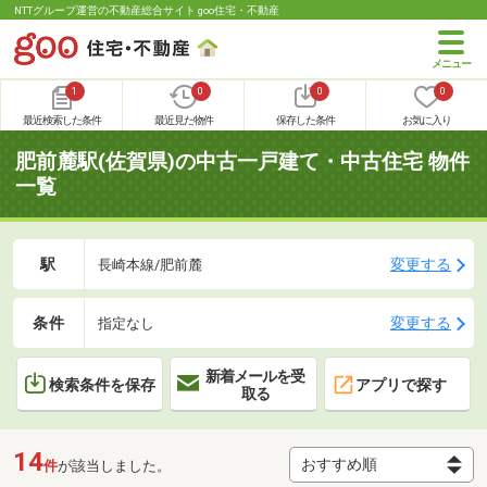
NTTグループ運営の不動産総合サイト goo住宅・不動産
1
0
0
0
最近検索した条件
最近見た物件
保存した条件
お気に入り
肥前麓駅(佐賀県)の中古一戸建て・中古住宅 物件
一覧
駅
変更する
長崎本線/肥前麓
条件
変更する
指定なし
新着メールを受
検索条件を保存
アプリで探す
取る
14
件
が該当しました。