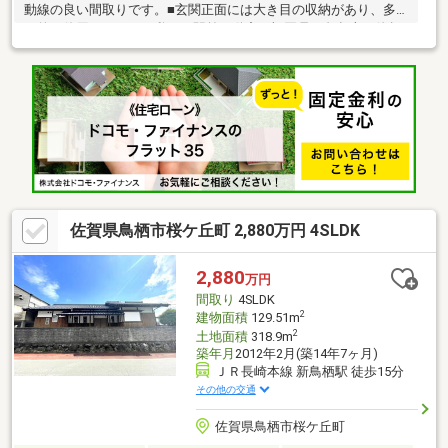
動線の良い間取りです。■玄関正面には大き目の収納があり、多
目的に使用できます。私たち駅前不動産は福岡県・久留米・佐賀
県を中心展開する「地域密着型」の不動産会社です！地域密着企
業でありながら、仲介件数・店舗数は九州トップクラスとなり、
駅前不動産の店舗ネットワークで蓄積した物件情報は、今や 45 万
件を突破しました。物件探しの際は必ずお力になれると思いま
す！！気になる物件は、遠慮なくお申しつけ下さい！
佐賀県鳥栖市桜ケ丘町 2,880万円 4SLDK
2,880
万円
間取り
4SLDK
2
建物面積
129.51m
2
土地面積
318.9m
築年月
2012年2月(築14年7ヶ月)
ＪＲ長崎本線 新鳥栖駅 徒歩15分
その他の交通
佐賀県鳥栖市桜ケ丘町