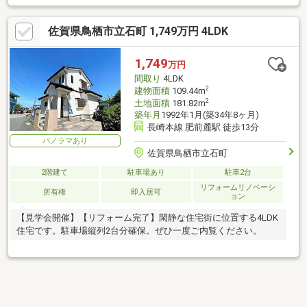
て】駅前不動産売買久留米店は国道3号線沿いで吉野家牛丼さんと
同じ敷地内に店舗がございます。店舗には駐車場もございますの
佐賀県鳥栖市立石町 1,749万円 4LDK
でお車でお越しの際ご利用ください。キッズスペースもございま
すのでお子様とご一緒に安心してご来店ください。心よりお待ち
しております。
1,749
万円
間取り
4LDK
2
建物面積
109.44m
2
土地面積
181.82m
築年月
1992年1月(築34年8ヶ月)
長崎本線 肥前麓駅 徒歩13分
パノラマあり
佐賀県鳥栖市立石町
2階建て
駐車場あり
駐車2台
リフォームリノベーシ
所有権
即入居可
ョン
【見学会開催】【リフォーム完了】閑静な住宅街に位置する4LDK
住宅です。駐車場縦列2台分確保。ぜひ一度ご内覧ください。