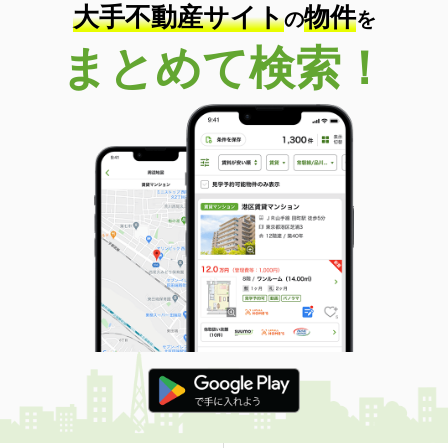
大手不動産サイト
物件
の
を
まとめて検索！