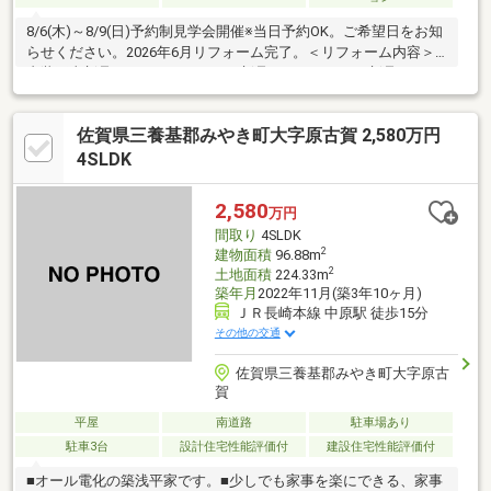
8/6(木)～8/9(日)予約制見学会開催※当日予約OK。ご希望日をお知
らせください。2026年6月リフォーム完了。＜リフォーム内容＞●
内装工事新品システムキッチン、新品ユニットバス、新品トイレ
便器便座、新品洗面化粧台、新品玄関ドア、新品シューズボック
ス、新品照明（ＬＥＤ）、新品モニターホン、新品火災警報器、
佐賀県三養基郡みやき町大字原古賀 2,580万円
新品建具、新品フロア張り、壁・天井クロス張り替え、防蟻工事
（施工後５年保証）等●外構その他工事外壁塗装 等【おすすめ
4SLDK
ポイント】・床下調査済・返済額や融資可能額など、お客様のご
希望にあわせてご提案。住宅ローンが初めての方でもお気軽にご
2,580
万円
相談く
間取り
4SLDK
2
建物面積
96.88m
2
土地面積
224.33m
築年月
2022年11月(築3年10ヶ月)
ＪＲ長崎本線 中原駅 徒歩15分
その他の交通
佐賀県三養基郡みやき町大字原古
賀
平屋
南道路
駐車場あり
駐車3台
設計住宅性能評価付
建設住宅性能評価付
■オール電化の築浅平家です。■少しでも家事を楽にできる、家事