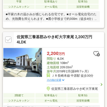
平屋
駐車場あり
駐車3台
システムキッチン
オール電化
浴室乾燥機
■平家の木の温かみが感じられる住宅です。■オール電化住宅のた
め、光熱費を抑えられます。■麓小学校まで約300m（徒歩4分）
の距離にあり、通学も安心です。■広めの庭からは、春になると
綺麗な桜が満開です。■近隣住宅との間隔が広く、プライバシー
も守られます。私たち駅前不動産は福岡県・久留米・佐賀県を中
佐賀県三養基郡みやき町大字東尾 2,200万円
心展開する「地域密着型」の不動産会社です！地域密着企業であ
りながら、仲介件数・店舗数は九州トップクラスとなり、駅前不
4LDK
動産の店舗ネットワークで蓄積した物件情報は、今や45万件を突
破しました。物件探しの際は必ずお力になれると思います！！気
2,200
万円
になる物件は、遠慮なくお申しつけ下さい！
間取り
4LDK
2
建物面積
108m
2
土地面積
209.03m
築年月
2018年2月(築8年7ヶ月)
ＪＲ長崎本線 中原駅 徒歩30分
その他の交通
佐賀県三養基郡みやき町大字東尾
2階建て
駐車場あり
駐車3台
システムキッチン
オール電化
浴室乾燥機