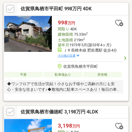
佐賀県鳥栖市平田町 998万円 4DK
998
万円
間取り
4DK
2
建物面積
75.35m
2
土地面積
219m
築年月
1973年5月(築53年4ヶ月)
ＪＲ長崎本線 肥前麓駅 徒歩4分
その他の交通
佐賀県鳥栖市平田町
平屋
駐車場あり
所有権
◆ワンフロアで生活が完結！小さなお子様やご高齢の方にも安
心・安全な住まいです♪◆敷地内に駐車スペースあり！毎日の車
移動もストレスフリー♪◆周辺にスーパーやドラッグストアなど
があり毎日の買い物も快適♪◆鳥栖ICや主要道路へのアクセス良
好！車での移動もスムーズで県外へのアクセスも◎◆「肥前麓」
佐賀県鳥栖市儀徳町 3,198万円 4LDK
駅まで徒歩約4分！毎日の移動もラクラクです♪
3,198
万円