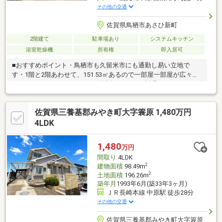
その他の交通
佐賀県鳥栖市あさひ新町
2階建て
駐車場あり
システムキッチン
浴室乾燥機
所有権
即入居可
■おすすめポイント・鳥栖市も久留米市にも通勤し易い立地で
す・1階と2階あわせて、151.53㎡あるので一部屋一部屋が広々で
す♪・カウンターキッチンで、会話しながらお料理ができます。・
敷地内には駐車場2台分のスペースがあります♪・緑の多い自然豊
かな静かな住環境です。・お庭があるので、家庭菜園などBBQで
佐賀県三養基郡みやき町大字簑原 1,480万円
きるので休日が充実しそうですね■リフォーム箇所（2026年4月、
6月）・外壁塗装・屋根塗装・全室クロス張替え・新品交換：キッ
4LDK
チン、浴室、トイレ・ルームクリーニング
1,480
万円
間取り
4LDK
2
建物面積
98.49m
2
土地面積
196.26m
築年月
1993年6月(築33年3ヶ月)
ＪＲ長崎本線 中原駅 徒歩28分
その他の交通
佐賀県三養基郡みやき町大字簑原