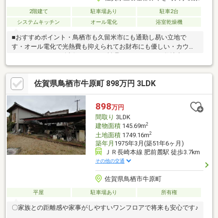
2階建て
駐車場あり
駐車2台
システムキッチン
オール電化
浴室乾燥機
■おすすめポイント・鳥栖市も久留米市にも通勤し易い立地で
す・オール電化で光熱費も抑えられてお財布にも優しい・カウン
ターキッチンで、会話しながらお料理ができます。・敷地内には
駐車場2台分（縦列）のスペースがあります♪・緑の多い自然豊か
な静かな住環境です。・お庭があるので、家庭菜園などBBQでき
佐賀県鳥栖市牛原町 898万円 3LDK
るので休日が充実しそうですね■リフォーム箇所 （2026年7
月）・外壁塗装・クロス張替え・畳表替え、襖・障子張り替え・
シロアリ消毒済み（保証あり）・ルームクリーニング■周辺施
898
万円
設・アスタラビスタみやき店まで車で約4分・セブン-イレブン 鳥
間取り
3LDK
栖立石町店まで徒歩3分
2
建物面積
145.69m
2
土地面積
1749.16m
築年月
1975年3月(築51年6ヶ月)
ＪＲ長崎本線 肥前麓駅 徒歩3.7km
その他の交通
佐賀県鳥栖市牛原町
平屋
駐車場あり
所有権
〇家族との距離感や家事がしやすいワンフロアで将来も安心です♪