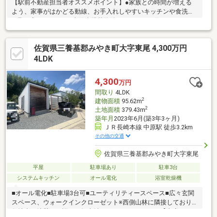
【駅前不動産担当者オススメポイント】●家族との時間が増える
よう、家事がはかどる動線、お手入れしやすいキッチンや食洗器
を取り入れました。●太陽光搭載物件なので、ガス代はかから
ず、電気代も太陽光で賄えます！●キッチンには収納に役立つパ
ントリーを設置。常温保存の食材や調味料を保存できます。【ご
佐賀県三養基郡みやき町大字東尾 4,300万円
案内について】駅前不動産売買鳥栖店は鳥栖市役所そばに店舗が
ございます。電車などでお越しの際には、駅までお向かいに伺い
4LDK
ます。店舗には駐車場もございますのでお車でお越しの際ご利用
ください。キッズスペースもございますのでお子様とご一緒に安
4,300
万円
心してご来店ください。心よりお待ちしております。
間取り
4LDK
2
建物面積
95.62m
2
土地面積
379.43m
築年月
2023年6月(築3年3ヶ月)
ＪＲ長崎本線 中原駅 徒歩3.2km
その他の交通
佐賀県三養基郡みやき町大字東尾
平屋
駐車場あり
駐車3台
システムキッチン
オール電化
浴室乾燥機
■オール電化■駐車場3台可■ユーティリティースペース■広々玄関
スペース、ウォークインクローゼット※西側山林に隣接しており
敷地内に擁壁あり詳細は担当城戸070-4690-1086まで【当店につい