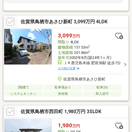
佐賀県鳥栖市あさひ新町 3,099万円 4LDK
3,099
万円
間取り
4LDK
2
建物面積
151.53m
2
土地面積
201.86m
築年月
2002年8月(築24年1ヶ月)
ＪＲ鹿児島本線 肥前旭駅 徒歩7分
その他の交通
佐賀県鳥栖市あさひ新町
2階建て
駐車場あり
駐車2台
システムキッチン
所有権
即入居可
佐賀県鳥栖市西田町 1,980万円 3SLDK
1,980
万円
間取り
3SLDK