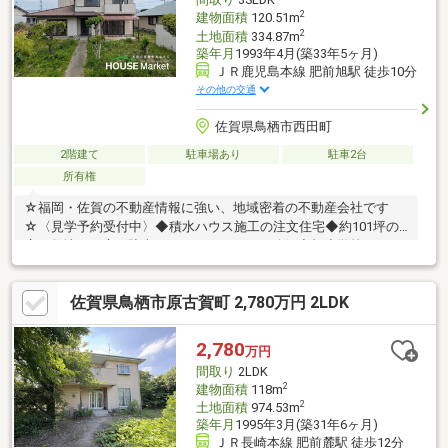
2
建物面積
120.51m
2
土地面積
334.87m
築年月
1993年4月(築33年5ヶ月)
ＪＲ鹿児島本線 肥前旭駅 徒歩10分
その他の交通
佐賀県鳥栖市西田町
2階建て
駐車場あり
駐車2台
所有権
☆福岡・佐賀の不動産情報に強い、地域密着の不動産会社です
☆〈見学予約受付中〉◆積水ハウス施工の注文住宅◆約101坪の
広々敷地でお庭や駐車スペースもゆったり確保◆旭小学校・あさ
ひ幼稚園まで徒歩約2分で子育て世帯に安心◆肥前旭駅徒歩約10
分、通勤・通学にも便利な立地◆コンビニや内科・小児科が徒歩
佐賀県鳥栖市原古賀町 2,780万円 2LDK
圏内に揃う住環境◆家庭菜園やお子様の遊び場として活用できる
広いお庭付き◆子育て世代からセカンドライフまで快適に暮らせ
る住まいです。～ご来店の場合～見学は事前予約制で土日も対応
2,780
万円
可能【ハウスマーケット鳥栖支店】（0120-364-818／9:00～
間取り
2LDK
18:00・水曜定休）までお気軽にお問い合わせください。
2
建物面積
118m
2
土地面積
974.53m
築年月
1995年3月(築31年6ヶ月)
ＪＲ長崎本線 肥前麓駅 徒歩12分