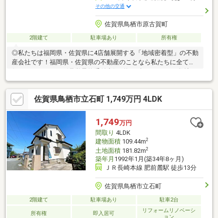
その他の交通
佐賀県鳥栖市原古賀町
2階建て
駐車場あり
所有権
◎私たちは福岡県・佐賀県に4店舗展開する「地域密着型」の不動
産会社です！福岡県・佐賀県の不動産のことなら私たちに全てお
任せください！！〈見学予約受付中〉■約294坪のゆとりの敷地で
駐車やお庭も広々使える住まい■家族が自然と集まる18.5帖の広々
LDK■家族それぞれがのびのび過ごせる12帖・10帖の居室！■麓小
佐賀県鳥栖市立石町 1,749万円 4LDK
学校まで徒歩圏内で子育て世帯に安心安全■ライフスタイルに合
わせて2LDK→3LDKへ変更可能な間取り！～ご来店の場合～
JR「鳥栖」駅より徒歩17分。34号線沿い元町交差点そば。想夫恋
1,749
万円
鳥栖元町店さん横。駐車場4台ございます！ご家族揃ってお越しく
間取り
4LDK
ださい(^^)/
2
建物面積
109.44m
2
土地面積
181.82m
築年月
1992年1月(築34年8ヶ月)
ＪＲ長崎本線 肥前麓駅 徒歩13分
佐賀県鳥栖市立石町
2階建て
駐車場あり
駐車2台
リフォームリノベーシ
所有権
即入居可
ョン