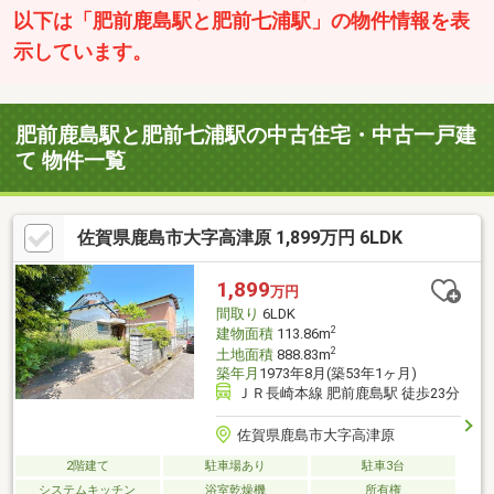
以下は「肥前鹿島駅と肥前七浦駅」の物件情報を表
示しています。
肥前鹿島駅と肥前七浦駅の中古住宅・中古一戸建
て 物件一覧
佐賀県鹿島市大字高津原 1,899万円 6LDK
1,899
万円
間取り
6LDK
2
建物面積
113.86m
2
土地面積
888.83m
築年月
1973年8月(築53年1ヶ月)
ＪＲ長崎本線 肥前鹿島駅 徒歩23分
佐賀県鹿島市大字高津原
2階建て
駐車場あり
駐車3台
システムキッチン
浴室乾燥機
所有権