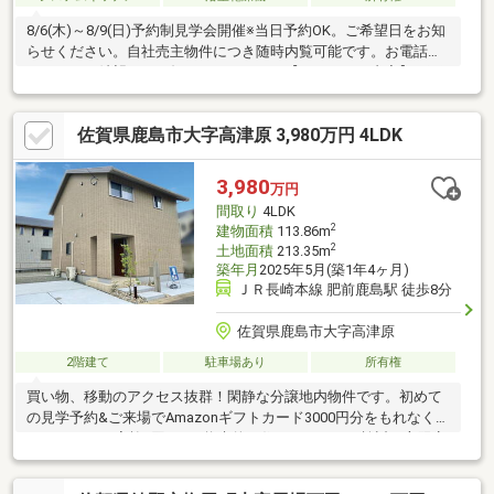
8/6(木)～8/9(日)予約制見学会開催※当日予約OK。ご希望日をお知
らせください。自社売主物件につき随時内覧可能です。お電話か
メールでご希望日をお知らせください。【リフォーム内容】・雨
漏り、構造上主要な部分の欠陥や・腐食、給排水管の故障や漏水
についてお引渡しより２年間保証。●外構工事外壁張替、屋根一
佐賀県鹿島市大字高津原 3,980万円 4LDK
部塗装、補修●内装工事システムキッチン交換、ユニットバス交
換、洗面化粧台交換、フローリング上張り、クロス張替え、建具
交換、シューズボックス交換、インターホン設置、火災警報器設
3,980
万円
置、照明LED交換【おすすめポイント】・シロアリ防除工事施工
間取り
4LDK
後5年間保証。
2
建物面積
113.86m
2
土地面積
213.35m
築年月
2025年5月(築1年4ヶ月)
ＪＲ長崎本線 肥前鹿島駅 徒歩8分
佐賀県鹿島市大字高津原
2階建て
駐車場あり
所有権
買い物、移動のアクセス抜群！閑静な分譲地内物件です。初めて
の見学予約&ご来場でAmazonギフトカード3000円分をもれなくプ
レゼント！※1家族1回まで※将来的に住まいづくりを検討の方限定
で、未成年・学生の方は除きます※詳細は「プレゼント情報」を
ご確認ください