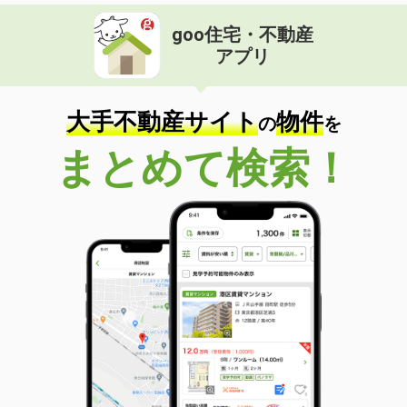
goo住宅・不動産
アプリ
大手不動産サイト
物件
の
を
まとめて検索！