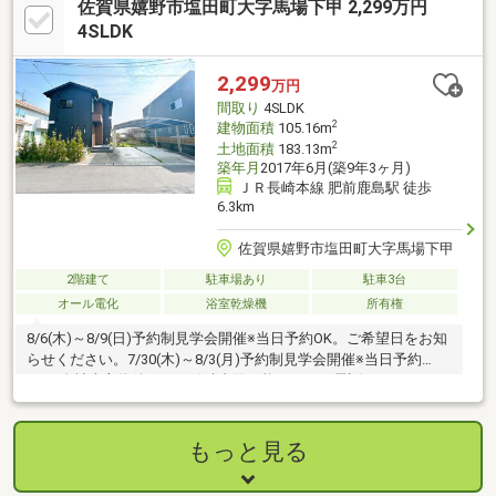
佐賀県嬉野市塩田町大字馬場下甲 2,299万円
4SLDK
2,299
万円
間取り
4SLDK
2
建物面積
105.16m
2
土地面積
183.13m
築年月
2017年6月(築9年3ヶ月)
ＪＲ長崎本線 肥前鹿島駅 徒歩
6.3km
佐賀県嬉野市塩田町大字馬場下甲
2階建て
駐車場あり
駐車3台
オール電化
浴室乾燥機
所有権
8/6(木)～8/9(日)予約制見学会開催※当日予約OK。ご希望日をお知
らせください。7/30(木)～8/3(月)予約制見学会開催※当日予約
OK。自社売主物件につき随時内覧可能です。お電話かメールでご
希望日をお知らせください。【リフォーム内容】・室内クロス張
替・壁、窓ガラス補修、ハウスクリーニング・外構整地・駐車場
拡張【おすすめポイント】・本物件は条件により住宅ローン減税
もっと見る
が適用されます。・雨漏り、構造上主要な部分の欠陥や・腐食、
給排水管の故障や漏水についてお引渡しより２年間保証・お客様