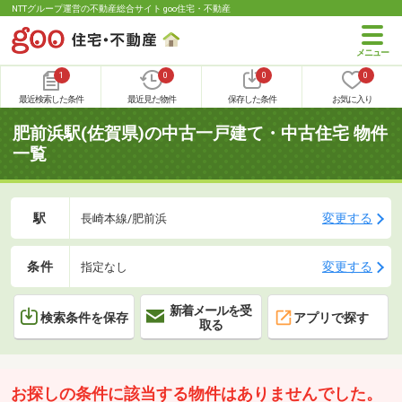
NTTグループ運営の不動産総合サイト goo住宅・不動産
1
0
0
0
最近検索した条件
最近見た物件
保存した条件
お気に入り
肥前浜駅(佐賀県)の中古一戸建て・中古住宅 物件
一覧
駅
変更する
長崎本線/肥前浜
条件
変更する
指定なし
新着メールを受
検索条件を保存
アプリで探す
取る
お探しの条件に該当する物件はありませんでした。