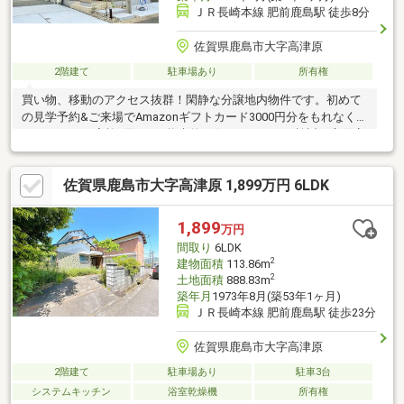
ＪＲ長崎本線 肥前鹿島駅 徒歩8分
佐賀県鹿島市大字高津原
2階建て
駐車場あり
所有権
買い物、移動のアクセス抜群！閑静な分譲地内物件です。初めて
の見学予約&ご来場でAmazonギフトカード3000円分をもれなくプ
レゼント！※1家族1回まで※将来的に住まいづくりを検討の方限定
で、未成年・学生の方は除きます※詳細は「プレゼント情報」を
ご確認ください
佐賀県鹿島市大字高津原 1,899万円 6LDK
1,899
万円
間取り
6LDK
2
建物面積
113.86m
2
土地面積
888.83m
築年月
1973年8月(築53年1ヶ月)
ＪＲ長崎本線 肥前鹿島駅 徒歩23分
佐賀県鹿島市大字高津原
2階建て
駐車場あり
駐車3台
システムキッチン
浴室乾燥機
所有権