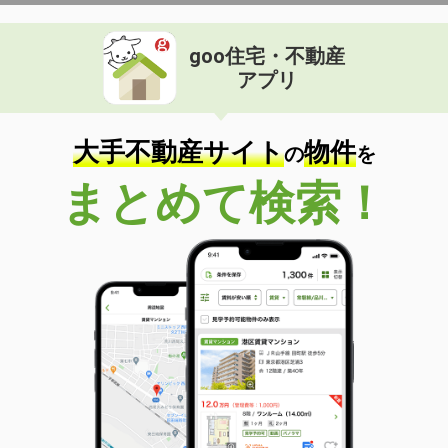
goo住宅・不動産
アプリ
大手不動産サイト
物件
の
を
まとめて検索！