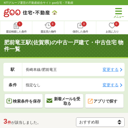
NTTグループ運営の不動産総合サイト goo住宅・不動産
1
0
0
0
最近検索した条件
最近見た物件
保存した条件
お気に入り
肥前竜王駅(佐賀県)の中古一戸建て・中古住宅 物
件一覧
駅
変更する
長崎本線/肥前竜王
条件
変更する
指定なし
新着メールを受
検索条件を保存
アプリで探す
取る
3
件
が該当しました。