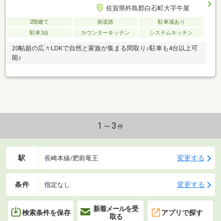
佐賀県杵島郡白石町大字牛屋
2階建て
南道路
駐車場あり
駐車3台
カウンターキッチン
システムキッチン
20帖超の広々LDKで自然と家族が集まる間取り♪駐車も4台以上可
能♪
1～3
件
駅
変更する
長崎本線/肥前竜王
条件
変更する
指定なし
新着メールを受
検索条件を保存
アプリで探す
取る