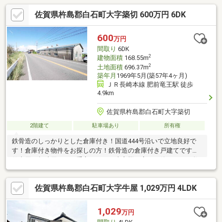
佐賀県杵島郡白石町大字築切 600万円 6DK
600
万円
間取り
6DK
2
建物面積
168.55m
2
土地面積
696.37m
築年月
1969年5月(築57年4ヶ月)
ＪＲ長崎本線 肥前竜王駅 徒歩
4.9km
佐賀県杵島郡白石町大字築切
2階建て
駐車場あり
所有権
鉄骨造のしっかりとした倉庫付き！国道444号沿いで立地良好で
す！倉庫付き物件をお探しの方！鉄骨造の倉庫付き戸建てです。
仕事用、趣味用として重宝します！売主様丁寧にお使いです！敷
地広々210.6坪超。別途、畑約257.㎡込みのお値段です。農地転用
の申請が必要。これから、畑に挑戦したい方、も購入可能です。
佐賀県杵島郡白石町大字牛屋 1,029万円 4LDK
1,029
万円