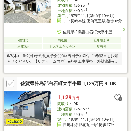
間取り
4LDK
2
建物面積
126.35m
2
土地面積
440.2m
築年月
1979年11月(築46年10ヶ月)
ＪＲ長崎本線 肥前竜王駅 徒歩15分
佐賀県杵島郡白石町大字牛屋
2階建て
南道路
駐車場あり
駐車3台
システムキッチン
所有権
8/6(木)～8/9(日)予約制見学会開催※当日予約OK。ご希望日をお知
らせください。【リフォーム内容】●外構工事屋根・外壁塗装●内
装工事システムキッチン交換、ユニットバス交換、洗面化粧台交
換、フローリング上張り、クロス張替え、建具交換、シューズボ
ックス交換、インターホン設置、火災警報器設置、照明LED交換
佐賀県杵島郡白石町大字牛屋 1,129万円 4LDK
【おすすめポイント】・雨漏り、構造上主要な部分の欠陥や・腐
食、給排水管の故障や漏水についてお引渡しより２年間保証・シ
ロアリ防除工事施工後5年間保証・新品の照明器具設置済なので入
1,129
万円
居後にすぐに生活が始められます
間取り
4LDK
2
建物面積
126.35m
2
土地面積
440.2m
築年月
1979年11月(築46年10ヶ月)
長崎本線 肥前竜王駅 徒歩17分