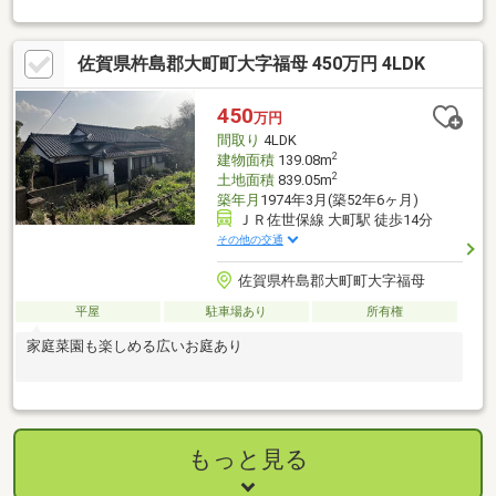
OK。自社売主物件につき随時内覧可能です。お電話かメールでご
希望日をお知らせください。【リフォーム内容】・室内クロス張
替・壁、窓ガラス補修、ハウスクリーニング・外構整地・駐車場
佐賀県杵島郡大町町大字福母 450万円 4LDK
拡張【おすすめポイント】・本物件は条件により住宅ローン減税
が適用されます。・雨漏り、構造上主要な部分の欠陥や・腐食、
給排水管の故障や漏水についてお引渡しより２年間保証・お客様
450
万円
に合わせたローンの組み方や金融機関をご提案。住宅ローンが初
間取り
4LDK
めて
2
建物面積
139.08m
2
土地面積
839.05m
築年月
1974年3月(築52年6ヶ月)
ＪＲ佐世保線 大町駅 徒歩14分
その他の交通
佐賀県杵島郡大町町大字福母
平屋
駐車場あり
所有権
家庭菜園も楽しめる広いお庭あり
もっと見る