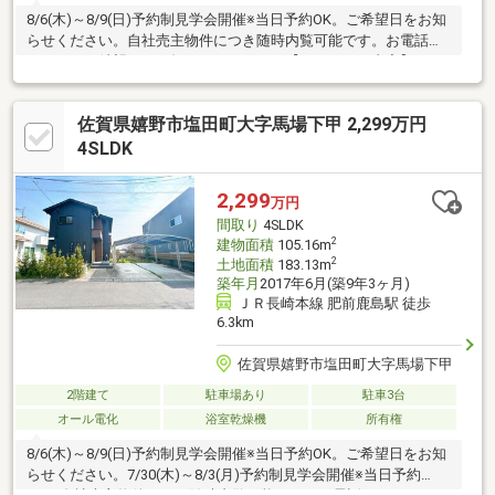
8/6(木)～8/9(日)予約制見学会開催※当日予約OK。ご希望日をお知
らせください。自社売主物件につき随時内覧可能です。お電話か
メールでご希望日をお知らせください。【リフォーム内容】・雨
漏り、構造上主要な部分の欠陥や・腐食、給排水管の故障や漏水
についてお引渡しより２年間保証。●外構工事外壁張替、屋根一
佐賀県嬉野市塩田町大字馬場下甲 2,299万円
部塗装、補修●内装工事システムキッチン交換、ユニットバス交
換、洗面化粧台交換、フローリング上張り、クロス張替え、建具
4SLDK
交換、シューズボックス交換、インターホン設置、火災警報器設
置、照明LED交換【おすすめポイント】・シロアリ防除工事施工
2,299
万円
後5年間保証。
間取り
4SLDK
2
建物面積
105.16m
2
土地面積
183.13m
築年月
2017年6月(築9年3ヶ月)
ＪＲ長崎本線 肥前鹿島駅 徒歩
6.3km
佐賀県嬉野市塩田町大字馬場下甲
2階建て
駐車場あり
駐車3台
オール電化
浴室乾燥機
所有権
8/6(木)～8/9(日)予約制見学会開催※当日予約OK。ご希望日をお知
らせください。7/30(木)～8/3(月)予約制見学会開催※当日予約