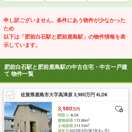
申し訳ございません。条件にあう物件が少なかった
ため
以下は「肥前白石駅と肥前鹿島駅」の物件情報を表
示しています。
肥前白石駅と肥前鹿島駅の中古住宅・中古一戸建
て 物件一覧
佐賀県鹿島市大字高津原 3,980万円 4LDK
3,980
万円
間取り
4LDK
2
建物面積
113.86m
2
土地面積
213.35m
築年月
2025年5月(築1年4ヶ月)