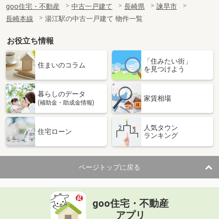
goo住宅・不動産
中古一戸建て
長崎県
諫早市
長崎本線
湯江駅の中古一戸建て 物件一覧
お役立ち情報
「住みたい街」
住まいのコラム
を見つけよう
暮らしのデータ
家賃相場
(補助金・助成金情報)
人気タウン
住宅ローン
ランキング
ページトップに戻る
goo住宅・不動産
アプリ