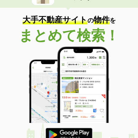
大手不動産サイト
物件
の
を
まとめて検索！