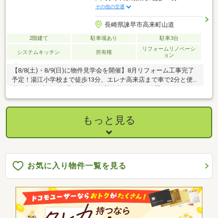
その他の交通
長崎県諫早市高来町山道
2階建て
駐車場あり
駐車3台
リフォームリノベーシ
システムキッチン
所有権
ョン
【8/8(土)・8/9(日)に物件見学会を開催】8月リフォーム工事完了
予定！湯江小学校まで徒歩13分、エレナ高来店まで車で2分と便
利な立地♪水回り新品に交換！外壁塗装で外観も綺麗に♪
もっと見る
お気に入り物件一覧を見る