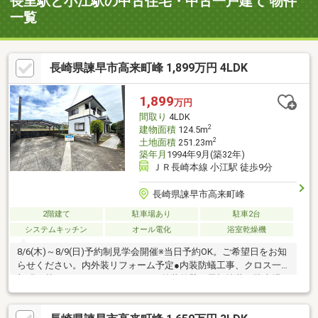
長里駅と小江駅の中古住宅・中古一戸建て 物件
一覧
長崎県諫早市高来町峰 1,899万円 4LDK
1,899
万円
間取り
4LDK
2
建物面積
124.5m
2
土地面積
251.23m
築年月
1994年9月(築32年)
ＪＲ長崎本線 小江駅 徒歩9分
長崎県諫早市高来町峰
2階建て
駐車場あり
駐車2台
システムキッチン
オール電化
浴室乾燥機
8/6(木)～8/9(日)予約制見学会開催※当日予約OK。ご希望日をお知
らせください。内外装リフォーム予定●内装防蟻工事、クロス一
部張り替え、ハウスクリーニング●外装外壁・屋根塗装、駐車場
拡張工事【おすすめポイント】・本物件は条件により住宅ローン
減税が適用されます。・シロアリ防除工事施工後5年間保証・お客