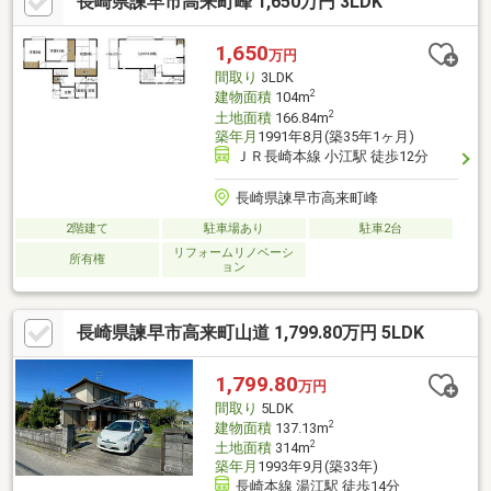
長崎県諫早市高来町峰 1,650万円 3LDK
様に合わせたローンの組み方や金融機関をご提案。住宅ローンが
初めての方でもお気軽にご相談ください【周辺施設】・高来西小
学校600ｍ（徒歩8分）・高来中学校2500ｍ（徒歩32分/自転車10
1,650
万円
分）・Aコープほっこう店様1100ｍ（車
間取り
3LDK
2
建物面積
104m
2
土地面積
166.84m
築年月
1991年8月(築35年1ヶ月)
ＪＲ長崎本線 小江駅 徒歩12分
長崎県諫早市高来町峰
2階建て
駐車場あり
駐車2台
リフォームリノベーシ
所有権
ョン
長崎県諫早市高来町山道 1,799.80万円 5LDK
1,799.80
万円
間取り
5LDK
2
建物面積
137.13m
2
土地面積
314m
築年月
1993年9月(築33年)
長崎本線 湯江駅 徒歩14分