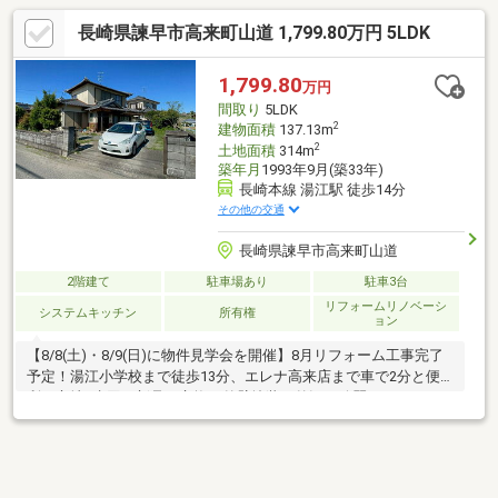
長崎県諫早市高来町山道 1,799.80万円 5LDK
1,799.80
万円
間取り
5LDK
2
建物面積
137.13m
2
土地面積
314m
築年月
1993年9月(築33年)
長崎本線 湯江駅 徒歩14分
その他の交通
長崎県諫早市高来町山道
2階建て
駐車場あり
駐車3台
リフォームリノベーシ
システムキッチン
所有権
ョン
【8/8(土)・8/9(日)に物件見学会を開催】8月リフォーム工事完了
予定！湯江小学校まで徒歩13分、エレナ高来店まで車で2分と便
利な立地♪水回り新品に交換！外壁塗装で外観も綺麗に♪