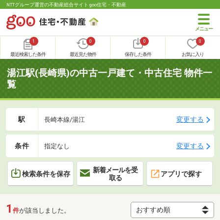
NTTグループ運営の不動産総合サイト goo住宅・不動産
1
0
0
0
最近検索した条件
最近見た物件
保存した条件
お気に入り
湯江駅(長崎県)の中古一戸建て・中古住宅 物件一
覧
駅
変更する
長崎本線/湯江
条件
変更する
指定なし
新着メールを受
検索条件を保存
アプリで探す
取る
1
件
が該当しました。