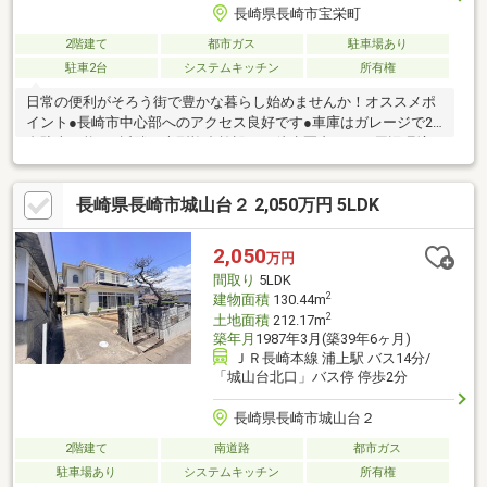
長崎県長崎市宝栄町
2階建て
都市ガス
駐車場あり
駐車2台
システムキッチン
所有権
日常の便利がそろう街で豊かな暮らし始めませんか！オススメポ
イント●長崎市中心部へのアクセス良好です●車庫はガレージで2
台駐車可能！●近隣の大型複合施設まで徒歩圏内です！周辺環境●
城山小学校 約1.2km●淵中学校 約900m●ファミリーマート長崎
浦上川通り店 約100m●プラっとモール 約600m●みらい長崎コ
長崎県長崎市城山台２ 2,050万円 5LDK
コウォーク 約900m●長崎スタジアムシティ 約1.4km●日本赤十
字社長崎原爆病院 約500m
2,050
万円
間取り
5LDK
2
建物面積
130.44m
2
土地面積
212.17m
築年月
1987年3月(築39年6ヶ月)
ＪＲ長崎本線 浦上駅 バス14分/
「城山台北口」バス停 停歩2分
長崎県長崎市城山台２
2階建て
南道路
都市ガス
駐車場あり
システムキッチン
所有権