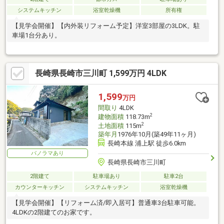
システムキッチン
浴室乾燥機
所有権
【見学会開催】【内外装リフォーム予定】洋室3部屋の3LDK。駐
車場1台分あり。
長崎県長崎市三川町 1,599万円 4LDK
1,599
万円
間取り
4LDK
2
建物面積
118.73m
2
土地面積
115m
築年月
1976年10月(築49年11ヶ月)
長崎本線 浦上駅 徒歩6.0km
パノラマあり
長崎県長崎市三川町
2階建て
駐車場あり
駐車2台
カウンターキッチン
システムキッチン
浴室乾燥機
【見学会開催】【リフォーム済/即入居可】普通車3台駐車可能。
4LDKの2階建てのお家です。