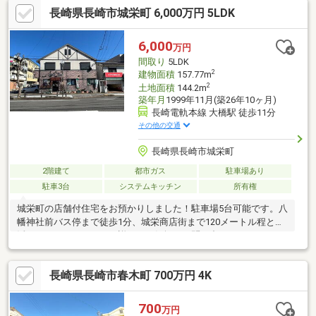
長崎県長崎市城栄町 6,000万円 5LDK
をお考えの方におすすめです。現況は美容室として使用されてい
ますが、業種や用途に応じた活用もご検討いただけます。お客様
用駐車場が必要な業種にも対応しやすい物件です。
6,000
万円
間取り
5LDK
2
建物面積
157.77m
2
土地面積
144.2m
築年月
1999年11月(築26年10ヶ月)
長崎電軌本線 大橋駅 徒歩11分
その他の交通
長崎県長崎市城栄町
2階建て
都市ガス
駐車場あり
駐車3台
システムキッチン
所有権
城栄町の店舗付住宅をお預かりしました！駐車場5台可能です。八
幡神社前バス停まで徒歩1分、城栄商店街まで120メートル程と生
活しやすいエリアです。詳細はお気軽にお問い合わせください。
＜交通アクセス＞●長崎電気軌道「大橋」駅まで徒歩11分●長崎バ
ス「八幡神社前」バス停まで徒歩1分●JR浦上駅まで1.8キロ＜備
長崎県長崎市春木町 700万円 4K
考＞※1階店舗は現況美容室として使用中です※前面道路は建築基
準法第42条2項道路です※周辺環境の距離については経度緯度を用
いて計測したものであり、全て概算の距離になっております
700
万円