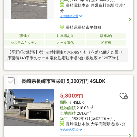
長崎電軌本線 原爆資料館駅 徒歩4
分
その他の交通
長崎県長崎市平野町
2階建て
駐車場あり
駐車3台
システムキッチン
オール電化
所有権
【平野町の邸宅】都市の利便性と木のぬくもりを兼ね備えた延べ
床面積148平米のオール電化住宅駐車場6台×敷地広々328平米も魅
力です※事前ご予約のうえ、室内見学可能です！OMソーラーと自
然素材を使った木のぬくもりの住宅2005年6月新築、築20年の時
を重ね深まる味わいのある木造住宅です。【内装】1階：LDK・ホ
長崎県長崎市宝栄町 5,300万円 4SLDK
ール・キッチンの床はレッドパインの無垢フロアー2階：洋室の床
は、からまつ無垢フロアー【周辺環境】☆プラッとモール 343
ｍ、徒歩約５分☆みらい長崎ココウォーク 1067ｍ 徒歩約14分
5,300
万円
☆ＪＲ浦上駅 868ｍ 徒歩約11分
間取り
4SLDK
2
建物面積
218.02m
2
土地面積
261.6m
築年月
1989年3月(築37年6ヶ月)
長崎電軌本線 大学病院駅 徒歩7分
その他の交通