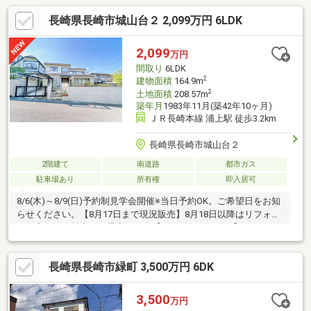
長崎県長崎市城山台２ 2,099万円 6LDK
2,099
万円
間取り
6LDK
2
建物面積
164.9m
2
土地面積
208.57m
築年月
1983年11月(築42年10ヶ月)
ＪＲ長崎本線 浦上駅 徒歩3.2km
長崎県長崎市城山台２
2階建て
南道路
都市ガス
駐車場あり
所有権
即入居可
8/6(木)～8/9(日)予約制見学会開催※当日予約OK。ご希望日をお知
らせください。【8月17日まで現況販売】8月18日以降はリフォー
ム住宅として販売する予定です。【おすすめポイント】・シロア
リ防除工事施工後5年間保証。・閑静な住宅街にある2階建ての住
宅です。・返済額や融資可能額など、お客様のご希望にあわせて
長崎県長崎市緑町 3,500万円 6DK
ご提案。住宅ローンが初めての方でもお気軽にご相談ください。
【周辺施設】・長崎市立小江原小学校約1260ｍ（徒歩約16分）・
長崎市立小江原中学校約3080ｍ（徒歩約39分/自転車約16分）・
3,500
万円
イオン東長崎店様約1490ｍ（徒歩約19分/車約3分）