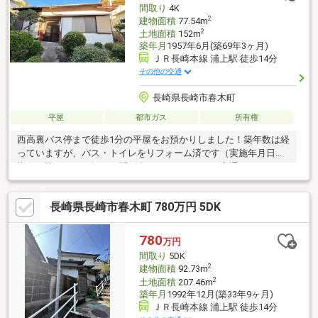
間取り
4K
2
建物面積
77.54m
2
土地面積
152m
築年月
1957年6月(築69年3ヶ月)
ＪＲ長崎本線 浦上駅 徒歩14分
その他の交通
長崎県長崎市春木町
平屋
都市ガス
所有権
西高裏バス停まで徒歩1分の平屋をお預かりしました！築年数は経
っていますが、バス・トイレをリフォーム済です（実施年月日不
詳）。詳細はお気軽にお問い合わせください！＜交通アクセス＞
●長崎電気軌道「大学病院」駅まで徒歩11分●長崎バス「西高裏」
バス停まで徒歩1分●JR浦上駅まで1.1キロ＜備考＞※周辺環境の距
長崎県長崎市春木町 780万円 5DK
離については経度緯度を用いて計測したものであり、全て概算の
距離になっております※前面道路が二項道路です※土地登記簿の地
目は山林です。現況は宅地として利用されており、建物が存しま
780
万円
す（引渡し前に売主にて地目変更予定）
間取り
5DK
2
建物面積
92.73m
2
土地面積
207.46m
築年月
1992年12月(築33年9ヶ月)
ＪＲ長崎本線 浦上駅 徒歩14分