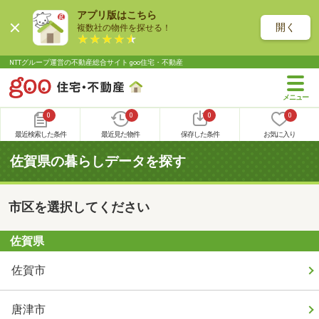
アプリ版はこちら
開く
複数社の物件を探せる！
NTTグループ運営の不動産総合サイト goo住宅・不動産
0
0
0
0
最近検索した条件
最近見た物件
保存した条件
お気に入り
佐賀県の暮らしデータを探す
市区を選択してください
佐賀県
佐賀市
唐津市