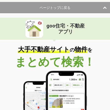
ページトップに戻る
goo住宅・不動産
アプリ
大手不動産サイト
物件
の
を
まとめて検索！