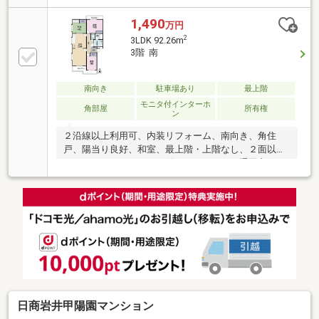
す。平成28年リフォーム履歴ございます。
1,490
万円
2
3LDK 92.26m
3階 南
南向き
駐車場あり
最上階
モニタ付インターホ
角部屋
所有権
ン
２沿線以上利用可、内装リフォーム、南向き、角住
戸、陽当り良好、和室、最上階・上階なし、２面以上
バルコニー、ＴＶモニタ付インターホン、通風良好、
眺望良好
日商岩井甲陽園マンション