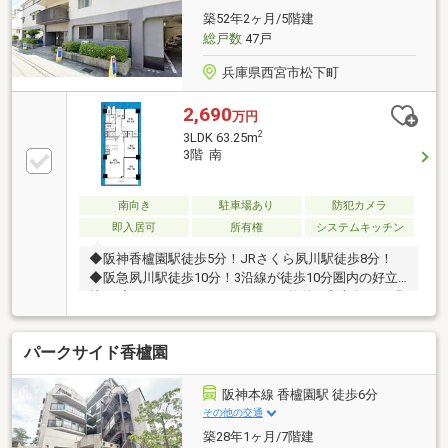
築52年2ヶ月/5階建
総戸数
47戸
兵庫県西宮市松下町
2,690
万円
2
3LDK 63.25m
3階 南
南向き
駐車場あり
防犯カメラ
即入居可
所有権
システムキッチン
◆阪神香櫨園駅徒歩5分！JRさくら夙川駅徒歩8分！
◆阪急夙川駅徒歩10分！3沿線が徒歩10分圏内の好立
地！ ◆おしゃれなリノベーション物件♪ ◆南向きの明
るいLDK！家族との会話が弾む対面キッチン♪
パークサイド香櫨園
阪神本線 香櫨園駅 徒歩6分
その他の交通
築28年1ヶ月/7階建