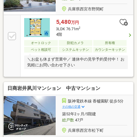
兵庫県西宮市野間町
5,480
万円
2
3LDK 76.71m
4階
オートロック
防犯カメラ
所有権
ペット相談可
システムキッチン
カウンターキッチン
＼お盆も休まず営業中／ 連休中の見学予約受付中！ お
気軽にお問い合わせ下さい
日商岩井夙川マンション 中古マンション
阪神電鉄本線 香櫨園駅 徒歩5分
その他の交通
築52年2ヶ月/5階建
総戸数
47戸
兵庫県西宮市松下町