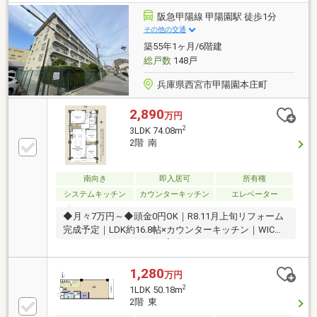
阪急甲陽線 甲陽園駅 徒歩1分
その他の交通
築55年1ヶ月/6階建
総戸数
148戸
兵庫県西宮市甲陽園本庄町
2,890
万円
2
3LDK 74.08m
2階 南
南向き
即入居可
所有権
システムキッチン
カウンターキッチン
エレベーター
◆月々7万円～◆頭金0円OK｜R8.11月上旬リフォーム
完成予定｜LDK約16.8帖×カウンターキッチン｜WIC・
ファミリークローゼット完備
1,280
万円
2
1LDK 50.18m
2階 東