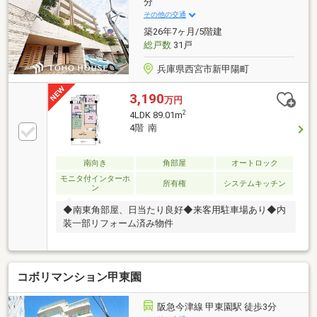
分
その他の交通
築26年7ヶ月/5階建
総戸数
31戸
兵庫県西宮市新甲陽町
3,190
万円
2
4LDK 89.01m
4階 南
南向き
角部屋
オートロック
モニタ付インターホ
所有権
システムキッチン
ン
◆南東角部屋、日当たり良好◆来客用駐車場あり◆内
装一部リフォーム済み物件
コボリマンション甲東園
阪急今津線 甲東園駅 徒歩3分