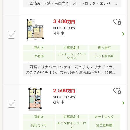
ーム済み｜4階・南西向き｜オートロック・エレベー
ター完備
3,480
万円
2
3LDK 83.98m
7階 南
南向き
駐車場あり
即入居可
リフォームリノベー
所有権
ペット相談可
ション
「西宮マリナパークシティ・花のまちマリナヴィラ」
のここがイチオシ。共有部分も清潔感があり、綺麗な
中古マンションです。すぐに入居できるので、お急ぎ
の方も安心してお問い合わせください。こちらはリノ
ベーショ
2,500
万円
2
3LDK 70.49m
6階 南
南向き
駐車場あり
オートロック
モニタ付インターホ
防犯カメラ
浴室乾燥機
ン