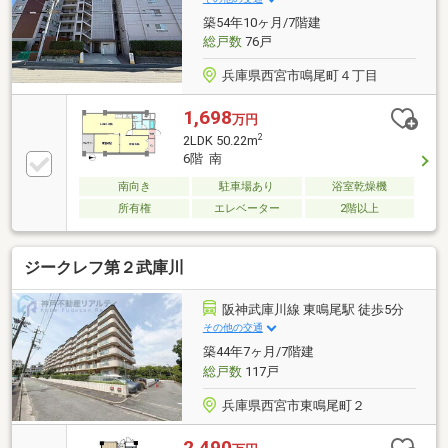
築54年10ヶ月/7階建
総戸数
76戸
兵庫県西宮市鳴尾町４丁目
1,698
万円
2
2LDK 50.22m
6階 南
南向き
駐車場あり
浴室乾燥機
所有権
エレベーター
2階以上
ジークレフ第２武庫川
阪神武庫川線 東鳴尾駅 徒歩5分
その他の交通
築44年7ヶ月/7階建
総戸数
117戸
兵庫県西宮市東鳴尾町２
2,490