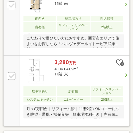
11階 南
南向き
駐車場あり
即入居可
リフォームリノベー
所有権
2階以上
ション
こだわりで選びたい方におすすめ。西宮市エリアで住
まいをお探しなら「ベルヴェデールイトーピア武庫
川」。ファミリー向けのポイント、西宮市立小松小学
校が徒歩9分のところにあります。西宮市で不動産を
購入するな
3,280
万円
2
4LDK 84.09m
11階 東
リフォームリノベー
駐車場あり
所有権
ション
システムキッチン
エレベーター
2階以上
月々8万円台｜リフォーム済｜11階2面バルコニーにつ
き眺望・通風・採光良好｜駐車場権利付き｜専有面積
84.04平米×4LDK｜小・中学校徒歩10分圏内