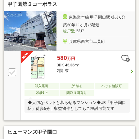
甲子園第２コーポラス
東海道本線 甲子園口駅 徒歩6分
築58年11ヶ月/5階建
総戸数
23戸
兵庫県西宮市二見町
580
万円
2
3DK 45.36m
2階 東
即入居可
所有権
ペット相談可
2階以上
間取り図有り
◆大切なペットと暮らせるマンション◆JR「甲子園口
駅」徒歩6分｜収益物件としてもご検討可能です
ヒューマンズ甲子園口