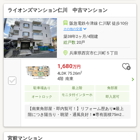
す♪
ライオンズマンション仁川 中古マンション
阪急電鉄今津線 仁川駅 徒歩10分
その他の交通
築38年2ヶ月/4階建
総戸数
20戸
兵庫県西宮市仁川町５丁目
1,680
万円
2
4LDK 75.26m
4階 南東
駐車場あり
最上階
角部屋
モニタ付インターホ
オートロック
即入居可
ン
【南東角部屋・即内覧可！】リフォーム歴あり■最上
階につき陽当り・眺望・通風良好！■専有面積75m2超
のゆとりある4LDK■阪急今津線「仁川」駅徒歩10分
宮前マンション