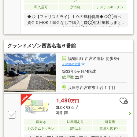
ン
ー。■2025年10月リフォーム内容・交換:システムキッ
即入居可
所有権
システムキッチン
チン・ユニットバス・トイレ・洗面化粧台・給湯器・
貼替:クロス・フローリング
◆◇【フェリスミライ】１０の無料特典◆◇①自己
資金０円OK！頭金なしで購入可能②他社掲載もまと
めて紹介！効率よく比較見学③未公開・販売予定物件
を優先案内④即日見学OK！気になる物件すぐ内覧⑤
価格交渉もお任せ！有利に購入を実現⑥住宅ローンの
グランドメゾン西宮名塩６番館
不安をプロが丁寧に解決⑦税制優遇・控除申請までし
っかりサポート⑧引渡しまでフル同行で安心取引⑨
オンライン・現地・自宅相談すべて対応⑩ご入居後も
福知山線 西宮名塩駅 徒歩8分
ずっと無料サポート■□■□今だけ限定！希少物件はすぐ
その他の交通
に成約となります。気になる物件はお早めにお問い合
築32年6ヶ月/4階建
わせください！未公開物件も多数ございます！■□■□今
総戸数
22戸
すぐチェックしてください♪
兵庫県西宮市東山台１丁目
1,480
万円
2
3LDK 93.6m
3階 南
南向き
駐車場あり
所有権
システムキッチン
2階以上
間取り図有り