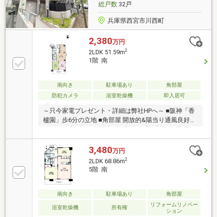
総戸数
32戸
兵庫県西宮市川西町
2,380
万円
2
2LDK 51.59m
1階 南
南向き
駐車場あり
角部屋
防犯カメラ
浴室乾燥機
即入居可
～只今家電プレゼント・詳細は弊社HPへ～ ■阪神「香
櫨園」歩6分の立地 ■角部屋 開放的&陽当り通風良好
■51.59平米の2LDK 1階部分 ■複数の窓を設けた明るい
リビング
3,480
万円
2
2LDK 68.86m
5階 南
南向き
駐車場あり
角部屋
リフォームリノベー
浴室乾燥機
所有権
ション