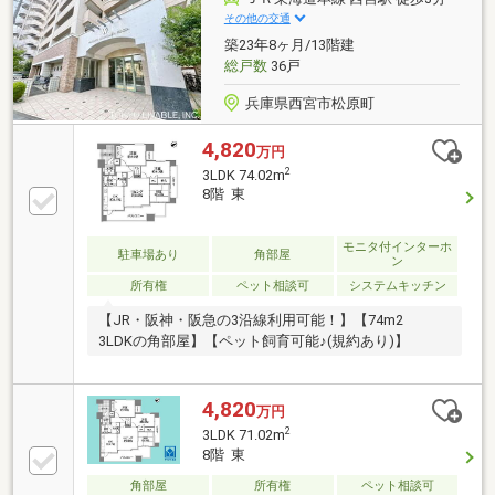
その他の交通
築23年8ヶ月/13階建
総戸数
36戸
兵庫県西宮市松原町
4,820
万円
2
3LDK 74.02m
8階 東
モニタ付インターホ
駐車場あり
角部屋
ン
所有権
ペット相談可
システムキッチン
【JR・阪神・阪急の3沿線利用可能！】【74m2
3LDKの角部屋】【ペット飼育可能♪(規約あり)】
4,820
万円
2
3LDK 71.02m
8階 東
角部屋
所有権
ペット相談可