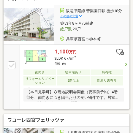
阪急甲陽線 苦楽園口駅 徒歩18分
その他の交通
築53年8ヶ月/5階建
総戸数
20戸
兵庫県西宮市柳本町
1,100
万円
2
3LDK 67.9m
4階 南
南向き
駐車場あり
所有権
リフォームリノベー
2階以上
間取り図有り
ション
【本日見学可】◇現地説明会開催（要事前予約）4階
部分、南向きにつき陽当たりの良い物件です。居室す
べて6帖以上と使いやすい間取りの3LDKです。スーパ
ー、コンビニが徒歩10分圏内にあり便利な立地。
ワコーレ西宮フェリッツァ
ＪＲ東海道本線 西宮駅 徒歩3分