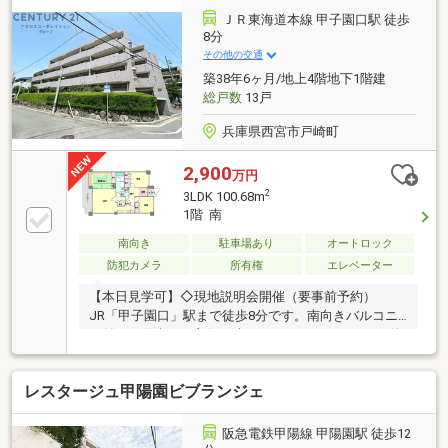
ＪＲ東海道本線 甲子園口駅 徒歩
8分
その他の交通
築38年6ヶ月/地上4階地下1階建
総戸数
13戸
兵庫県西宮市戸崎町
2,900
万円
2
3LDK 100.68m
1階 南
南向き
駐車場あり
オートロック
防犯カメラ
所有権
エレベーター
【本日見学可】◇現地説明会開催（要事前予約）
JR「甲子園口」駅まで徒歩8分です。南向きバルコニ
ー付きで陽当たり良好。防犯カメラ・オートロック付
きで安心。ライフ甲子園店まで徒歩8分でお買い物に
便利。
レスタージュ甲陽園ビブランジェ
阪急電鉄甲陽線 甲陽園駅 徒歩12