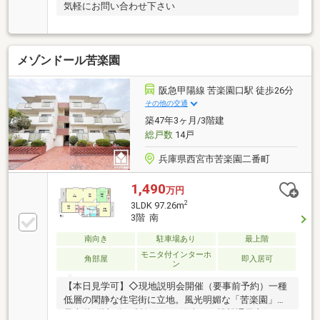
気軽にお問い合わせ下さい
メゾンドール苦楽園
阪急甲陽線 苦楽園口駅 徒歩26分
その他の交通
築47年3ヶ月/3階建
総戸数
14戸
兵庫県西宮市苦楽園二番町
1,490
万円
2
3LDK 97.26m
3階 南
南向き
駐車場あり
最上階
モニタ付インターホ
角部屋
即入居可
ン
【本日見学可】◇現地説明会開催（要事前予約）一種
低層の閑静な住宅街に立地。風光明媚な「苦楽園」。
最上階3階部分ん製角住戸で陽当たり眺望通風良好で