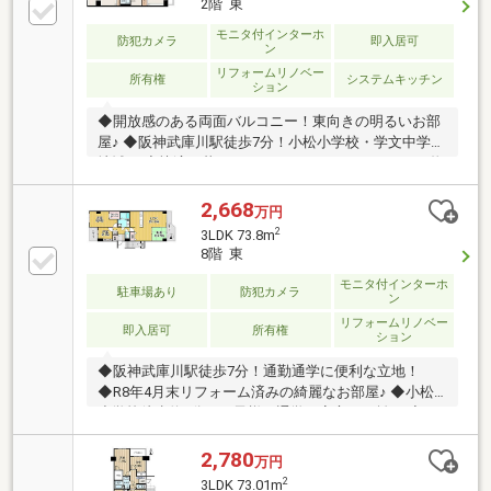
2階 東
モニタ付インターホ
防犯カメラ
即入居可
ン
リフォームリノベー
所有権
システムキッチン
ション
◆開放感のある両面バルコニー！東向きの明るいお部
屋♪ ◆阪神武庫川駅徒歩7分！小松小学校・学文中学校
地域！ ◆快適に暮らせるおしゃれなリノベーション物
件！ ◆部屋数豊富な4LDK！全室収納も完備です
2,668
万円
2
3LDK 73.8m
8階 東
モニタ付インターホ
駐車場あり
防犯カメラ
ン
リフォームリノベー
即入居可
所有権
ション
◆阪神武庫川駅徒歩7分！通勤通学に便利な立地！
◆R8年4月末リフォーム済みの綺麗なお部屋♪ ◆小松
小学校徒歩約5分でお子様の通学も安心の距離！ ◆バ
ルコニーから公園を望み、四季折々の眺望が楽しめま
す
2,780
万円
2
3LDK 73.01m