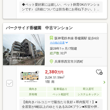
◆ペット愛好家には嬉しい、ペット飼育OKのマンショ
ンです♪（詳細については担当者にお尋ね下さい。）
◆2024年1月に全面リフォームを施しており、室内大
変キレイです♪≪リフォーム内容≫・システムキッチ
ン新調・ユニットバス新調・洗面化粧台新調・トイレ
パークサイド香櫨園 中古マンション
新調・シューズボックス新調・フローリング貼替・ク
ロス貼替・建具新調◆室内には便利な設備が充実して
います♪・食器洗い乾燥機（未使用）・浴室暖房乾燥
阪神電鉄本線 香櫨園駅 徒歩6分
機（未使用）・温水洗浄便座
その他の交通
築28年1ヶ月/7階建
総戸数
32戸
兵庫県西宮市川西町
2,380
万円
2
2LDK 51.59m
1階 南
南向き
駐車場あり
即入居可
所有権
ペット相談可
システムキッチン
【南向きバルコニーで陽当たり良好＋即内覧可！】■
全居室が6帖以上のゆとりある2LDKプラン■和室や押