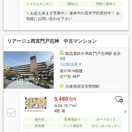
システムキッチン
2階以上
間取り図有り
＼お盆も休まず営業中／ 連休中の見学予約受付中！ お
気軽にお問い合わせ下さい
リアージュ西宮門戸厄神 中古マンション
阪急電鉄今津線 門戸厄神駅 徒歩
3分
その他の交通
築31年/6階建
総戸数
48戸
兵庫県西宮市野間町
5,480
万円
2
3LDK 76.71m
4階 南
南向き
駐車場あり
オートロック
所有権
ペット相談可
カウンターキッチン