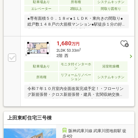
駐車場あり
所有権
システムキッチン
エレベーター
2階以上
間取り図有り
●専有面積５０．１８㎡●１ＬＤＫ・東向きの間取り●
総戸数１４８戸の大規模マンション●駅徒歩１分の好
立地●駅までフラットな立地環境●スーパー・コンビ
ニ・内科まで全て徒歩１分
1,680
万円
2
2LDK 53.33m
2階 西
モニタ付インターホ
駐車場あり
浴室乾燥機
ン
リフォームリノベー
所有権
システムキッチン
ション
令和７年１０月室内全面改装完成予定！・フローリン
グ新規張替・クロス新規張替・建具・玄関収納交換・
ユニットバス交換(追い焚き付)・浴室乾燥機交換・ト
イレ新規交換・洗面化粧台交換・洗濯パン交換・シス
テムキッチン交換・給湯器交換・LDK、南側洋室エア
上田東町住宅三号棟
コン新設済・WIC新設 etc.～周辺施設
～●甲陽園小学校 …約２００ｍ
●ファミリーマート 甲陽園駅前店 …約７６ｍ●阪急
阪神武庫川線 武庫川団地前駅 徒
オアシス 甲陽園店 …約１７０ｍ●いかり
歩4分