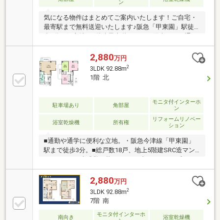
ン
気になる物件はまとめてご案内いたします！ご自宅・
最寄駅まで無料送迎いたします♪阪急「甲東園」駅徒
歩2分の好立地！5階建最上階につき、陽当たり・通
風・眺望良好69.65㎡のゆとりある3LDKで、ご家族に
もおすすめです♪◆阪急今津線「甲東園」駅徒歩2分
2,880
万円
◆5階建最上階につき開放感のある住戸◆専有面積
2
3LDK 92.88m
69.65㎡・使いやすい3LDK◆全居室収納付きで収納充
1階 北
実◆スーパー・コンビニ・飲食店が徒歩圏内◆小学
校・公園も近く、子育てにもおすすめ◆通勤・通学に
便利な駅近マンション
モニタ付インターホ
駐車場あり
角部屋
ン
リフォームリノベー
浴室乾燥機
所有権
ション
■通勤や通学に便利な立地。・阪急今津線「甲東園」
駅まで徒歩3分。■総戸数18戸、地上5階建SRC造マン
ション。■戸建感覚で暮らせるメゾネットタイプ。■キ
ッチンはお料理に集中できる壁付けタイプ。■全居室6
帖以上でゆとりある住空間。■2階の居室は振り分けタ
2,880
万円
イプのため、プライバシーを確保しやすいです。■室
2
3LDK 92.88m
内各所に収納が備わり、お部屋をすっきりと保つこと
7階 南
ができます。■快適なバスタイムをサポートするオー
モニタ付インターホ
トバス機能付き。■通風＆家事動線良好な2面バルコニ
南向き
浴室乾燥機