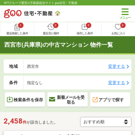
NTTグループ運営の不動産総合サイト goo住宅・不動産
1
0
0
0
最近検索した条件
最近見た物件
保存した条件
お気に入り
西宮市(兵庫県)の中古マンション 物件一覧
地域
変更する
西宮市
条件
変更する
指定なし
新着メールを受
検索条件を保存
アプリで探す
取る
2,458
件
が該当しました。