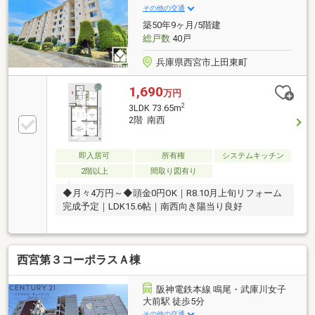
アンカーレット 甲陽園 …約８２ｍ
その他の交通
築50年9ヶ月/5階建
総戸数
40戸
兵庫県西宮市上田東町
1,690
万円
2
3LDK 73.65m
2階 南西
即入居可
所有権
システムキッチン
2階以上
間取り図有り
◆月々4万円～◆頭金0円OK｜R8.10月上旬リフォーム
完成予定｜LDK15.6帖｜南西向き陽当り良好
西宮第３コーポラスＡ棟
阪神電鉄本線 鳴尾・武庫川女子
大前駅 徒歩5分
その他の交通