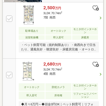
2,500
万円
2
3LDK 70.74m
7階 南西
モニタ付インターホ
駐車場あり
オートロック
ン
浴室乾燥機
即入居可
床暖房
・ペット飼育可能（規約制限あり） ・南西向きで日当
たり、通風良好 ・眺望良好 ・床暖房完備 ・オートロ
ック、宅配ボックス完備 ・西宮浜義務教育学校7分
2,680
万円
2
3LDK 70.74m
4階 南西
モニタ付インターホ
オートロック
防犯カメラ
ン
リフォームリノベー
即入居可
所有権
ション
◆月々6万円～◆頭金0円OK｜ペット飼育可｜リフォ