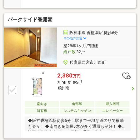
入など収納スペースも充実■南面バルコニーから明る
い光が差し込みます
パークサイド香露園
阪神本線 香櫨園駅 徒歩6分
その他の交通
築28年1ヶ月/7階建
総戸数
32戸
兵庫県西宮市川西町
2,380
万円
2
2LDK 51.59m
1階 南
南向き
角部屋
即入居可
所有権
システムキッチン
エレベーター
◆阪神香櫨園駅徒歩6分！駅まで平坦な道のりで移動
も楽々！ ◆南向き角部屋♪窓が多く通風も良好！ ◆香
櫨園小学校徒歩5分でお子様の通学も安心の距離で
す！ ◆階下への物音を気にせずに暮らせる1階住戸で