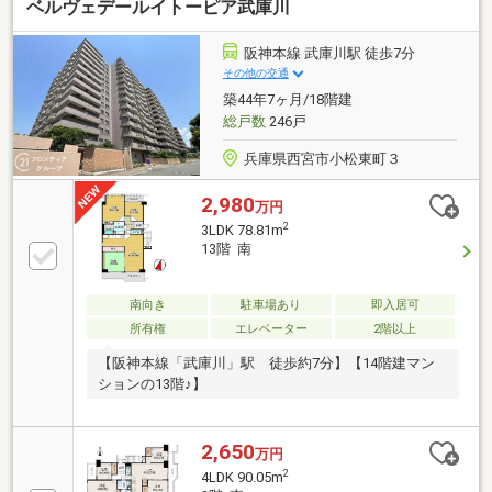
ベルヴェデールイトーピア武庫川
阪神本線 武庫川駅 徒歩7分
その他の交通
築44年7ヶ月/18階建
総戸数
246戸
兵庫県西宮市小松東町３
2,980
万円
2
3LDK 78.81m
13階 南
南向き
駐車場あり
即入居可
所有権
エレベーター
2階以上
【阪神本線「武庫川」駅 徒歩約7分】【14階建マン
ションの13階♪】
2,650
万円
2
4LDK 90.05m