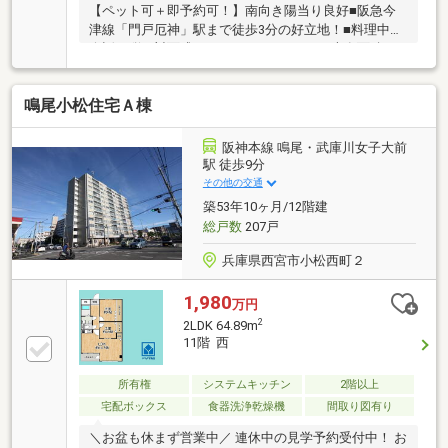
【ペット可＋即予約可！】南向き陽当り良好■阪急今
津線「門戸厄神」駅まで徒歩3分の好立地！■料理中も
会話が弾む対面式のカウンターキッチン■専有面積
76m2超のゆったり空間
鳴尾小松住宅Ａ棟
阪神本線 鳴尾・武庫川女子大前
駅 徒歩9分
その他の交通
築53年10ヶ月/12階建
総戸数
207戸
兵庫県西宮市小松西町２
1,980
万円
2
2LDK 64.89m
11階 西
所有権
システムキッチン
2階以上
宅配ボックス
食器洗浄乾燥機
間取り図有り
＼お盆も休まず営業中／ 連休中の見学予約受付中！ お