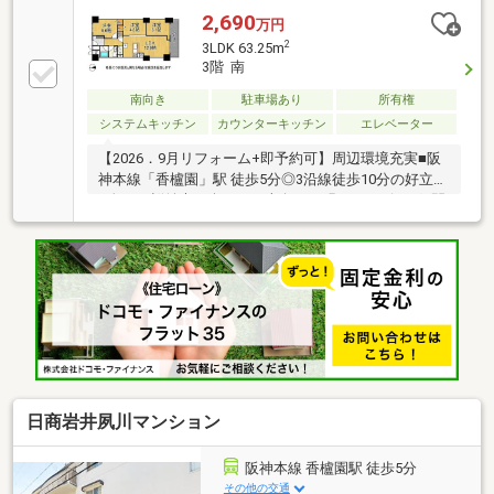
2,690
万円
2
3LDK 63.25m
3階 南
南向き
駐車場あり
所有権
システムキッチン
カウンターキッチン
エレベーター
【2026．9月リフォーム+即予約可】周辺環境充実■阪
神本線「香櫨園」駅 徒歩5分◎3沿線徒歩10分の好立地
■春には桜並木を楽しめる南向きの明るいリビング■閑
静な街でかなえる穏やかな暮らし
日商岩井夙川マンション
阪神本線 香櫨園駅 徒歩5分
その他の交通