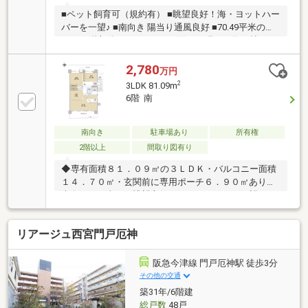
■ペット飼育可（規約有） ■眺望良好！海・ヨットハー
バーを一望♪ ■南向き 陽当り通風良好 ■70.49平米の
3LDK 6階部分 ■バルコニーに面した明るい約16帖LDK
2,780
万円
2
3LDK 81.09m
6階 南
南向き
駐車場あり
所有権
2階以上
間取り図有り
◆専有面積８１．０９㎡の３ＬＤＫ・バルコニー面積
１４．７０㎡・玄関前に専用ポーチ６．９０㎡あり◆
南向き・日当り・眺望良好（ヨットハーバーを望めま
す／天候によります。新西宮ヨットハーバーまで約２
４０ｍ）◆ＬＤＫのリビングはガス温水式床暖房付。
リアージュ西宮門戸厄神
◆１４０ｃｍ×１８０ｃｍサイズの窓ありの浴室には
浴室暖房乾燥機付。◆ペット飼育可（飼育細則あり）
阪急今津線 門戸厄神駅 徒歩3分
その他の交通
築31年/6階建
総戸数
48戸