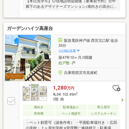
【本日見学可】◇現地説明会開催（要事前予約）空中
廊下のあるデザイナーズマンション♪南向きの高台に
立地しており、陽当たり眺望良好です。JR「西宮名
塩」駅徒歩8分で通勤通学に便利な立地です。
ガーデンハイツ高座台
阪急電鉄神戸線 西宮北口駅 徒歩
26分
その他の交通
築47年10ヶ月/3階建
総戸数
-戸
兵庫県西宮市高座町
1,280
万円
2
4LDK 102.45m
1階 南
南向き
駐車場あり
即入居可
所有権
ペット相談可
システムキッチン
・ペット飼育可（諸条件有） ・平面駐車場付き ・広田
小学校・上ヶ原中学校 ※管理費に修繕積立・駐車場使