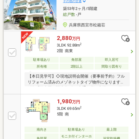
その他の交通
築53年2ヶ月/5階建
総戸数
-戸
兵庫県西宮市松籟荘
2,880
万円
2
3LDK 92.88m
2階 南東
駐車場あり
角部屋
即入居可
所有権
2階以上
間取り図有り
【本日見学可】◇現地説明会開催（要事前予約）フル
リフォーム済みのメゾネットタイプ物件になります。
阪急「甲東園」駅徒歩3分の交通便利な立地です。甲
東園小学校まで約480ｍ、甲陵中学校まで約1040ｍ。
1,980
万円
2
3LDK 69.65m
5階 南
南向き
駐車場あり
最上階
モニタ付インターホ
角部屋
浴室乾燥機