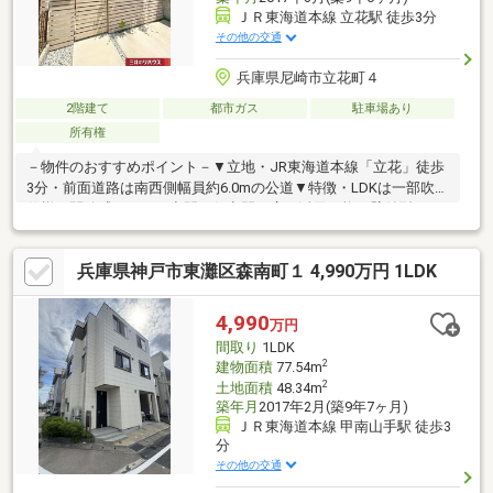
ＪＲ東海道本線 立花駅 徒歩3分
その他の交通
兵庫県尼崎市立花町４
2階建て
都市ガス
駐車場あり
所有権
－物件のおすすめポイント－▼立地・JR東海道本線「立花」徒歩
3分・前面道路は南西側幅員約6.0mの公道▼特徴・LDKは一部吹抜
仕様で開放感あふれる空間・住空間を広く活用可能な壁付型キッ
チン・パントリー等の収納スペース有・浴室は自然換気可能な窓
付・各階に洗面台・トイレを配置、来客時にも気兼ねなく使用可
兵庫県神戸市東灘区森南町１ 4,990万円 1LDK
能・広々とした駐車スペース有(車種による)▼周辺環境・コープ
立花 徒歩4分(約290m)・ファミリーマートJR立花駅前店 徒歩2分
(約120m)■ ご希望の住まい探しをお手伝いします
4,990
万円
━━━━━・・・物件の詳細・ご相談はお気軽にお問い合わせく
間取り
1LDK
ださい。
2
建物面積
77.54m
2
土地面積
48.34m
築年月
2017年2月(築9年7ヶ月)
ＪＲ東海道本線 甲南山手駅 徒歩3
分
その他の交通