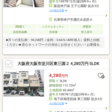
築年月
1997年12月(築28年9ヶ月)
阪急神戸線 王子公園駅 徒歩3分
その他の交通
兵庫県神戸市灘区水道筋６
2階建て
システムキッチン
床暖房
浴室乾燥機
所有権
即入居可
■月々の支払例：94.240円（金利：0.64％/40年借入）賃料と比較
ください■ 安心ネットワークの当社にお任せください！お客様を
全力でサポート致します！ ■リフォーム内容■平成26年・キッチン
新設・トイレ新設・屋根塗装・2階クローゼット2ヶ所 2重サッ
シ設置・ミストサウナ設置・バリアフリー工事 畳入替・襖交
大阪府大阪市淀川区東三国２ 4,280万円 5LDK
換・2階クロス貼替令和2年・床暖房新設・クロス貼替・フローリ
ング貼替・洗面台交換■おススメPOINT■・阪急・阪神・JR3沿線
利用可能・商店街・商業施設・買物施設が徒歩5分圏内
4,280
万円
間取り
5LDK
2
建物面積
112.72m
2
土地面積
60.44m
築年月
1997年1月(築29年8ヶ月)
地下鉄御堂筋線 東三国駅 徒歩3分
その他の交通