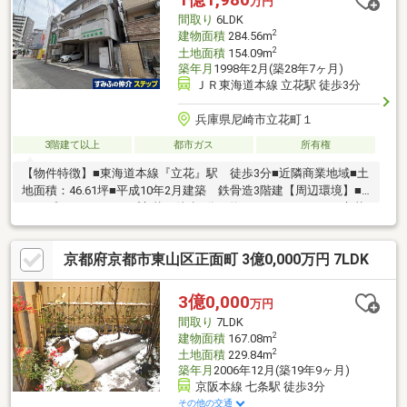
万円
間取り
6LDK
2
建物面積
284.56m
2
土地面積
154.09m
築年月
1998年2月(築28年7ヶ月)
ＪＲ東海道本線 立花駅 徒歩3分
兵庫県尼崎市立花町１
3階建て以上
都市ガス
所有権
【物件特徴】■東海道本線『立花』駅 徒歩3分■近隣商業地域■土
地面積：46.61坪■平成10年2月建築 鉄骨造3階建【周辺環境】■
コープこうべ コープ立花 徒歩1分（約80m）■ローソン 立花
駅前店 徒歩3分（約190m）■ココカラファイン 立花北口店
徒歩2分（約120m）■尼崎市立水堂小学校 徒歩12分（約900m）
京都府京都市東山区正面町 3億0,000万円 7LDK
■尼崎市立南武庫之荘中学校 徒歩20分（約1550m）■千歳公園
徒歩3分（約200m）
3億0,000
万円
間取り
7LDK
2
建物面積
167.08m
2
土地面積
229.84m
築年月
2006年12月(築19年9ヶ月)
京阪本線 七条駅 徒歩3分
その他の交通