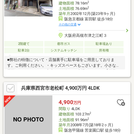
2
建物面積
78.16m
2
土地面積
76.69m
築年月
2002年12月(築23年9ヶ月)
阪急京都線 富田駅 徒歩18分
その他の交通
大阪府高槻市津之江町３
2階建て
都市ガス
駐車場あり
駐車2台
システムキッチン
所有権
■弊社の特徴について・店舗裏手に駐車場をご用意しておりま
す。ご利用ください。・キッズスペースもございます。小さなお
子様がいらっしゃるご家庭もお気軽にご来場ください！【営業
日】定休日はございません。水曜日も営業しております。【営業
時間】10：00～19：00※上記時間はお電話が繋がりやすくなって
兵庫県西宮市老松町 4,900万円 4LDK
おります。・リフォーム、ローンの専門担当がおりますので、何
でも気軽にご相談いただけます！■ウィル不動産販売■『年中無
休』午前10時から午後7時まで営業しています・その他、弊社独
4,900
万円
自の物件管理システム「Willing-Navi」で、お客様にぴったりの物
間取り
4LDK
件のご紹介が可能！・物件管理システムを使
2
建物面積
103.27m
2
土地面積
91.96m
築年月
2008年7月(築18年2ヶ月)
阪急甲陽線 苦楽園口駅 徒歩18分