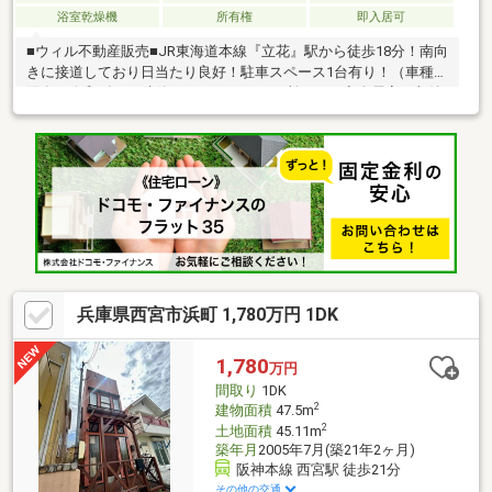
浴室乾燥機
所有権
即入居可
■ウィル不動産販売■JR東海道本線『立花』駅から徒歩18分！南向
きに接道しており日当たり良好！駐車スペース1台有り！（車種制
限有）令和3年1月建築！バルコニー２か所あり！◇全居室に収納
あり！◇食洗器・洗浄便座・浴室乾燥機などの付帯設備も充実！
◇周辺は自転車での移動にも嬉しいフラットな地勢！◇小・中学
校が徒歩圏内10分圏内でお子様の通学にも安心！【弊社の特徴に
ついて】■お車でのご来場も可能です。駐車場も完備しておりま
すのでご利用ください。■キッズスペースもございますので、小
さなお子様がいらっしゃるご家庭もお気軽にご来場ください！
兵庫県西宮市浜町 1,780万円 1DK
1,780
万円
間取り
1DK
2
建物面積
47.5m
2
土地面積
45.11m
築年月
2005年7月(築21年2ヶ月)
阪神本線 西宮駅 徒歩21分
その他の交通