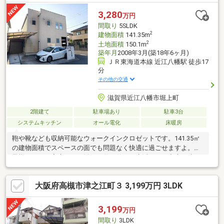
り駅までの送迎も可能です。まずはお気軽にお電話を！【定休
日】なし・年末年始・他【営業時間】10：00～19：00駐車場・キ
3,280
万円
ッズスペースもございます。小さなお子様がいらっしゃるご家庭
間取り
5SLDK
もお気軽にご来場下さい！詳しくは当社ホームページまで。
2
建物面積
141.35m
2
土地面積
150.1m
築年月
2008年3月(築18年6ヶ月)
ＪＲ東海道本線 近江八幡駅 徒歩17
分
その他の交通
滋賀県近江八幡市堀上町
2階建て
駐車場あり
駐車3台
システムキッチン
オール電化
床暖房
鞄や靴なども収納可能なウォークインクロゼットです。141.35㎡
の建物面積でスペースの面でも問題なく快適に過ごせますよ。お
子様のいるご家庭にもお勧め。伸び伸びと生活できる中古戸建て
物件がコチラです。余裕ある間取りの5SLDKで快適な毎日を送り
ましょう。動線を意識したデザインのシステムキッチン付きで作
大阪府高槻市津之江町３ 3,199万円 3LDK
業能率が上がります。床暖房が付いているので、エアコンのよう
にシーズン毎の掃除が不要になりお手入れが簡単になります。市
街地に近いだけあって、インフラが整備されています。
3,199
万円
間取り
3LDK