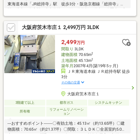
東海道本線「JR総持寺」駅 徒歩3分・阪急京都線「総持寺」
駅 徒歩12分◇駅・小中学校・お買い物施設が徒歩10分圏内に充
実◎【リフォーム内容(2026年1月末完成予定)】◇洗面化粧台、ト
イレ新調◇クロス張替◇フロアタイル一部上貼◇ハウスクリーニ
大阪府茨木市庄１ 2,499万円 3LDK
ングなど【周辺環境】◇フレスコ総持寺店：徒歩8分◇食品館ア
プロ総持寺駅前店：徒歩9分◇庄栄小学校：徒歩6分◇三島中学
校：徒歩6分
2,499
万円
間取り
3LDK
2
建物面積
70.65m
2
土地面積
45.13m
築年月
2007年4月(築19年5ヶ月)
ＪＲ東海道本線 ＪＲ総持寺駅 徒歩
3分
その他の交通
大阪府茨木市庄１
3階建て以上
都市ガス
システムキッチン
リフォームリノベーシ
所有権
ョン
---おすすめポイント-------〇有効土地：45.13㎡（約13.65坪）〇建
物面積：70.65㎡（約21.37坪）〇間取：３ＬＤＫ〇全居室約5.0以
上とゆとりのある間取りです。〇トイレ2か所〇各居室に収納スペ