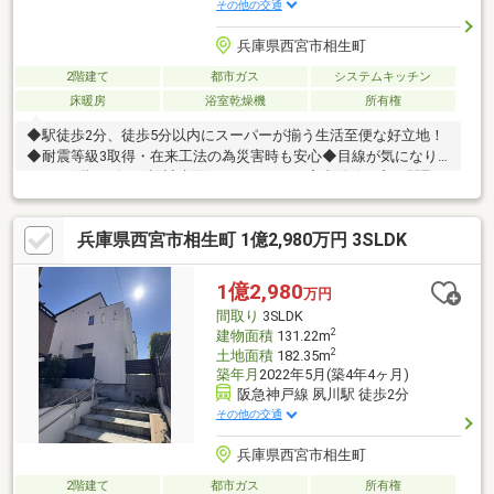
その他の交通
兵庫県西宮市相生町
2階建て
都市ガス
システムキッチン
床暖房
浴室乾燥機
所有権
◆駅徒歩2分、徒歩5分以内にスーパーが揃う生活至便な好立地！
◆耐震等級3取得・在来工法の為災害時も安心◆目線が気になり
にくい2階リビング設計水回りがまとまった家事動線の良い間取り
です。三面採光の為、日当たり・通風・採光良好！◆LDK、キッ
チンにガス式床暖房完備！◆大容量のSICやWIC、扉付きのパント
兵庫県西宮市相生町 1億2,980万円 3SLDK
リー等収納充実！◆全部屋ペアガラスの為気密性良好！◆車通り
の少ない前面道路の為お子様連れの方も安心！◆駅近ですがとて
も静かな住みやすい住環境です◆2階から遠隔で扉の解錠可能・
1億2,980
万円
夙川小学校…徒歩7分・成城石井…徒歩3分・ダイエーグルメシテ
間取り
3SLDK
ィ…徒歩4分・コープ夙川…徒歩10分
2
建物面積
131.22m
2
土地面積
182.35m
築年月
2022年5月(築4年4ヶ月)
阪急神戸線 夙川駅 徒歩2分
その他の交通
兵庫県西宮市相生町
2階建て
都市ガス
所有権