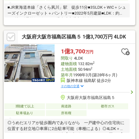
■JR東海道本線「さくら夙川」駅 徒歩11分■3SLDK＋WIC＋シュ
ーズインクローゼット＋パントリー■2022年5月建築■LDK：約
26.2帖■耐震等級３級■ガス温水式床暖房3箇所有り（LDK）■カウ
ンターキッチン■トイレ２カ所有り（１F・２F）■中庭スペース有
り■バルコニー２カ所有り■全居室ペアガラス
大阪府大阪市福島区福島５ 1億3,700万円 4LDK
1億3,700
万円
間取り
4LDK
2
建物面積
132.82m
2
土地面積
50.94m
築年月
1998年3月(築28年6ヶ月)
阪神本線 福島駅 徒歩2分
その他の交通
大阪府大阪市福島区福島５
3階建て以上
南道路
都市ガス
駐車場あり
所有権
◎うめだエリアが徒歩圏内でありながら 一戸建中心の住宅街に
位置する好立地◎車庫に2台駐車可能（車種による）◎4LDK＋ロ
フト（約８．４㎡）ありの戸建【令和1年9月リフォーム歴あり】