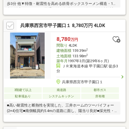
歩3分 他▼特徴・耐震性を高める鉄骨ボックスラーメン構造・1階
南側洋室はキッチン・勝手口付、各階にトイレ有・3面採光設計の
LDK、リビング階段を採用・2階はL字型キッチン、会話が弾む対
面仕様・水回りを集約、洗面室からバルコニーへ出入り可能・築
兵庫県西宮市甲子園口１ 8,780万円 4LDK
後60年までの長期サポートシステム継承可能▼周辺環境・西宮市
立神原小学校 徒歩5分(約400m)※私道負担部分は通路、建築基準法
上の道路ではありません■ ご希望の住まい探しをお手伝いします
8,780
万円
━━━━━・・・物件の詳細・ご相談はお気軽にお問い合わせく
間取り
4LDK
ださい。
2
建物面積
159.39m
2
土地面積
133.98m
築年月
1997年3月(築29年6ヶ月)
ＪＲ東海道本線 甲子園口駅 徒歩3
分
兵庫県西宮市甲子園口１
3階建て以上
南道路
都市ガス
駐車場あり
システムキッチン
所有権
■高い耐震性と断熱性を実現した、三井ホームのツーバイフォー
(2×4)住宅■南側幅員約5.4mの道路に面し、陽当り良好■採光性・
プライバシー性に優れた2階リビング■全居室7帖以上のゆとりあ
る間取り■1階にデッキ、2階に屋根付きのインナーバルコニー、
2・3階に南向きバルコニー付き■洗面台とトイレが、1・2階にご