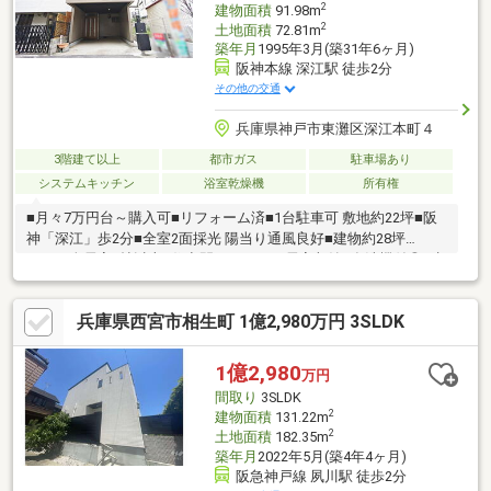
2
建物面積
91.98m
2
土地面積
72.81m
築年月
1995年3月(築31年6ヶ月)
阪神本線 深江駅 徒歩2分
その他の交通
兵庫県神戸市東灘区深江本町４
3階建て以上
都市ガス
駐車場あり
システムキッチン
浴室乾燥機
所有権
■月々7万円台～購入可■リフォーム済■1台駐車可 敷地約22坪■阪
神「深江」歩2分■全室2面採光 陽当り通風良好■建物約28坪
4LDK■全居室6帖以上■住空間スッキリ！居室収納■食洗機付◎■生
活動線良好！お手洗い×2ヶ所■宅配ボックス有■小・中学校、スー
パー、病院が徒歩10分圏内〈令和7年11月リフォーム内容〉・外
兵庫県西宮市相生町 1億2,980万円 3SLDK
壁・屋根塗装・バルコニー防水工事・キッチン新調・浴室リペ
ア・洗面台新調・トイレ新調・クロス貼替・フロアタイル貼替・
畳新調、襖張替などお家探しは、『物件掲載数No.1』のトラスト
1億2,980
万円
ホームにお任せください！ 0120-39-7710
間取り
3SLDK
2
建物面積
131.22m
2
土地面積
182.35m
築年月
2022年5月(築4年4ヶ月)
阪急神戸線 夙川駅 徒歩2分