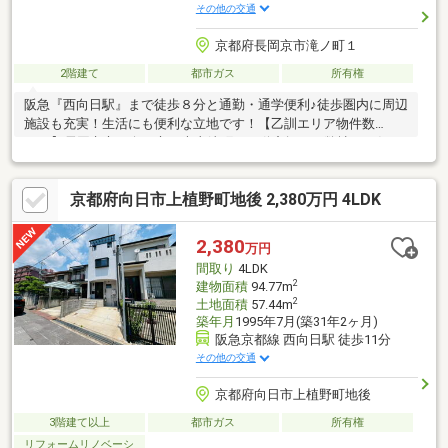
その他の交通
京都府長岡京市滝ノ町１
2階建て
都市ガス
所有権
阪急『西向日駅』まで徒歩８分と通勤・通学便利♪徒歩圏内に周辺
施設も充実！生活にも便利な立地です！【乙訓エリア物件数
No.1】長岡京市・向日市・大山崎町の不動産探しは弊社にお任
せ！SUUMO掲載数1位の実績と、ネット公開前の「未公開情報」
で理想の住まいをご提案します。◆資金計画も安心頭金0円、最
京都府向日市上植野町地後 2,380万円 4LDK
長50年の長期ローンなど、提携銀行の多さを活かした最適なプラ
ンをご提示。ローン審査が不安な方もご相談ください。◆即日対
応・年中無休「今から見たい」に全力で応えます。送迎も承りま
2,380
万円
すので、お忙しい方も効率的な見学が可能です。まずは資料請
間取り
4LDK
求・予約からお気軽にお問い合わせください！
2
建物面積
94.77m
2
土地面積
57.44m
築年月
1995年7月(築31年2ヶ月)
阪急京都線 西向日駅 徒歩11分
その他の交通
京都府向日市上植野町地後
3階建て以上
都市ガス
所有権
リフォームリノベーシ