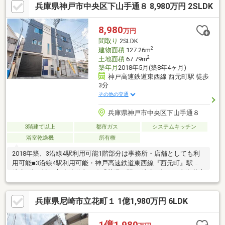
兵庫県神戸市中央区下山手通８ 8,980万円 2SLDK
ざいます■3箇所のウォークインクローゼットなど収納豊富■カー
スペース1台分有り(車種による)■周辺は閑静な住宅街、ゆったり
暮らせる環境です■周辺環境・セブンイレブン西宮JR甲子園口駅
8,980
万円
南店 約80m・コープ甲子園口 約390m・西宮市立上甲子園小学
間取り
2SLDK
校 約880m
2
建物面積
127.26m
2
土地面積
67.79m
築年月
2018年5月(築8年4ヶ月)
神戸高速鉄道東西線 西元町駅 徒歩
3分
その他の交通
兵庫県神戸市中央区下山手通８
3階建て以上
都市ガス
システムキッチン
浴室乾燥機
所有権
2018年築、3沿線4駅利用可能1階部分は事務所・店舗としても利
用可能■3沿線4駅利用可能・神戸高速鉄道東西線『西元町』駅
徒歩3分・神戸高速鉄道東西線『花隈』駅 徒歩4分・JR東海道本
線『神戸』駅 徒歩9分・神戸市営地下鉄西神・山手線『大倉
山』駅 徒歩6分□約19.2帖のLDK□洋室は約9.8帖と約7.5帖・3階
兵庫県尼崎市立花町１ 1億1,980万円 6LDK
洋室の間にウォークインクローゼットあり。 □屋上ルーフバルコ
ニーにはコンセント、浴槽、シャワーがございます。□シャッタ
ーガレージ付の車庫
1億1,980