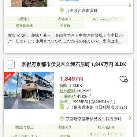
兵庫県西宮市浜町
2階建て
都市ガス
ルーフバルコニー
浴室乾燥機
所有権
西宮市浜町。趣味と暮らしを両立できる中古戸建登場！売主様が
アトリエとして使用されていたこだわりの住まいで、室内は木の
香り漂うロッジのような空間です。1階はキッチン・ダイニングス
ペース。2階は天井高のある広々ワンルーム仕様。アトリエ・仕事
場・スタジオ・セカンドリビングなど自由に活用可能。屋上テラ
京都府京都市伏見区久我石原町 1,849万円 3LDK
スからは六甲山や港の景色を望み、BBQやくつろぎの時間も楽し
めます。既成概念にとらわれない、自分らしい暮らしを叶える一
邸です。趣味を大切にしたい方、感性ある空間で暮らしたい方、
1,849
万円
住まいに個性を求める方へ。
間取り
3LDK
2
建物面積
68.79m
2
土地面積
41.02m
築年月
1998年5月(築28年4ヶ月)
ＪＲ東海道本線 向日町駅 徒歩32分
京都府京都市伏見区久我石原町
3階建て以上
都市ガス
駐車場あり
リフォームリノベーシ
システムキッチン
所有権