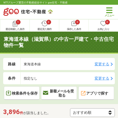
NTTグループ運営の不動産総合サイト goo住宅・不動産
1
0
0
0
最近検索した条件
最近見た物件
保存した条件
お気に入り
東海道本線（滋賀県）の中古一戸建て・中古住宅
物件一覧
路線
変更する
東海道本線
条件
変更する
指定なし
新着メールを受
検索条件を保存
アプリで探す
取る
3,896
件
が該当しました。