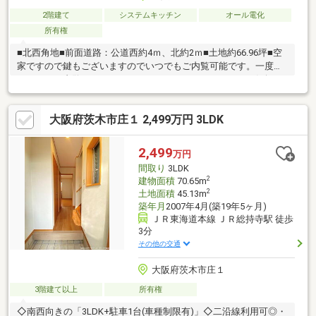
2階建て
システムキッチン
オール電化
所有権
■北西角地■前面道路：公道西約4ｍ、北約2ｍ■土地約66.96坪■空
家ですので鍵もございますのでいつでもご内覧可能です。一度ご
ゆっくりご内覧下さい。０１２０－０２１－３１３までお気軽に
お問い合わせ下さい。■経験年数10年以上の営業スタッフ在籍、
宅地建物取引士・古民家鑑定士1級等も取得しておりますのでご安
大阪府茨木市庄１ 2,499万円 3LDK
心ください。
2,499
万円
間取り
3LDK
2
建物面積
70.65m
2
土地面積
45.13m
築年月
2007年4月(築19年5ヶ月)
ＪＲ東海道本線 ＪＲ総持寺駅 徒歩
3分
その他の交通
大阪府茨木市庄１
3階建て以上
所有権
◇南西向きの「3LDK+駐車1台(車種制限有)」◇二沿線利用可◎・