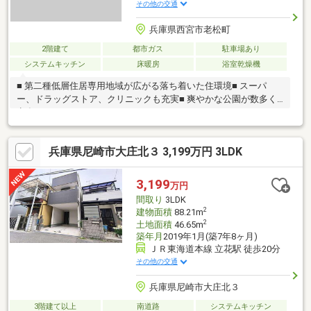
その他の交通
兵庫県西宮市老松町
2階建て
都市ガス
駐車場あり
システムキッチン
床暖房
浴室乾燥機
■ 第二種低層住居専用地域が広がる落ち着いた住環境■ スーパ
ー、ドラッグストア、クリニックも充実■ 爽やかな公園が数多く
点在しております。
兵庫県尼崎市大庄北３ 3,199万円 3LDK
3,199
万円
間取り
3LDK
2
建物面積
88.21m
2
土地面積
46.65m
築年月
2019年1月(築7年8ヶ月)
ＪＲ東海道本線 立花駅 徒歩20分
その他の交通
兵庫県尼崎市大庄北３
3階建て以上
南道路
システムキッチン