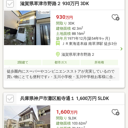
滋賀県草津市野路２ 930万円 3DK
930
万円
間取り
3DK
2
建物面積
42.3m
2
土地面積
88.16m
築年月
1971年12月(築54年9ヶ月)
ＪＲ東海道本線 南草津駅 徒歩3分
滋賀県草津市野路２
2階建て
都市ガス
所有権
徒歩圏内にスーパーやコンビニエンスストアが充実しているので
買い物にとても便利です♪・玉川小学校・玉川中学校お客様に合わ
せたご案内をしております。事前にお問い合わせください。『ロ
ーン相談』『お家の中を見てみたい』などおおよその所要時間は
下記をご参考ください。・現地／物件見学 約30分～・ご希望条
兵庫県神戸市灘区船寺通１ 1,600万円 5LDK
件のご相談 約30分～・資金計画やローンのご相談 約30分～
1,600
万円
間取り
5LDK
2
建物面積
103.62m
2