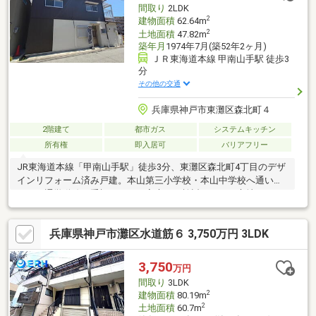
間取り
2LDK
しております。
2
建物面積
62.64m
2
土地面積
47.82m
築年月
1974年7月(築52年2ヶ月)
ＪＲ東海道本線 甲南山手駅 徒歩3
分
その他の交通
兵庫県神戸市東灘区森北町４
2階建て
都市ガス
システムキッチン
所有権
即入居可
バリアフリー
JR東海道本線「甲南山手駅」徒歩3分、東灘区森北町4丁目のデザ
インリフォーム済み戸建。本山第三小学校・本山中学校へ通いや
すく、通学動線を重視されるご家庭にも検討しやすい立地です。
駅近ながら周辺は落ち着いた戸建街区で、利便性と住環境のバラ
ンスが良好。室内はデザイン性と実用性を兼ね備えた住空間。詳
兵庫県神戸市灘区水道筋６ 3,750万円 3LDK
細は【インフィニティエステート】検索へ。HP未掲載の水面下情
報も随時ご紹介可能です。
3,750
万円
間取り
3LDK
2
建物面積
80.19m
2
土地面積
60.7m