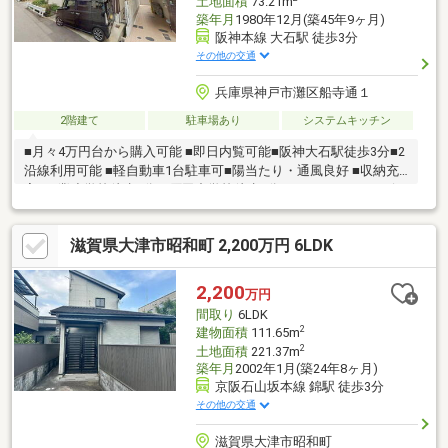
土地面積
73.21m
築年月
1980年12月(築45年9ヶ月)
阪神本線 大石駅 徒歩3分
その他の交通
兵庫県神戸市灘区船寺通１
2階建て
駐車場あり
システムキッチン
■月々4万円台から購入可能 ■即日内覧可能■阪神大石駅徒歩3分■2
沿線利用可能 ■軽自動車1台駐車可■陽当たり・通風良好 ■収納充
実■西灘小学校徒歩3分、原田中学校徒歩2分 ■スーパー・コンビニ
徒歩2分、水道筋商店街徒歩14分■生活施設が近隣にあり大変便利
な立地物件から徒歩3分の場所に駅があれば便利ですね。玄関にシ
滋賀県大津市昭和町 2,200万円 6LDK
ューズボックスがあり、整頓も快適に行えます。システムキッチ
ン付きの物件です。中古戸建て物件でリーズナブルかつ快適な生
活を送りましょう。造りがしっかりしている押入があり、重たい
2,200
万円
物でも収納できます。こちらの物件はいかがでしょうか。価格は
間取り
6LDK
1600万円です。
2
建物面積
111.65m
2
土地面積
221.37m
築年月
2002年1月(築24年8ヶ月)
京阪石山坂本線 錦駅 徒歩3分
その他の交通
滋賀県大津市昭和町