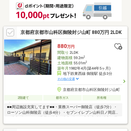
京都府京都市山科区御陵封ジ山町 880万円 2LDK
880
万円
間取り
2LDK
2
建物面積
59.2m
2
土地面積
55.01m
築年月
1982年4月(築44年5ヶ月)
地下鉄東西線 御陵駅 徒歩3分
その他の交通
京都府京都市山科区御陵封ジ山町
2階建て
都市ガス
所有権
■■周辺施設充実してます■■・業務スーパー御陵店（徒歩7分）・
ローソン山科御陵店（徒歩4分）・セブンイレブン山科日ノ岡店
（徒歩6分）・スギ薬局御陵店（徒歩6分）・京都山科御陵郵便局
（徒歩6分）・東山台公園（徒歩1分）・陵ヶ岡小学校（徒歩10
分）※単独での再建築不可