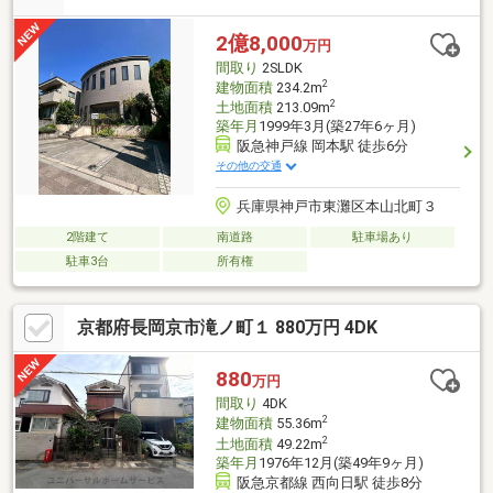
学希望のお問い合わせをください。
2億8,000
万円
間取り
2SLDK
2
建物面積
234.2m
2
土地面積
213.09m
築年月
1999年3月(築27年6ヶ月)
阪急神戸線 岡本駅 徒歩6分
その他の交通
兵庫県神戸市東灘区本山北町３
2階建て
南道路
駐車場あり
駐車3台
所有権
京都府長岡京市滝ノ町１ 880万円 4DK
880
万円
間取り
4DK
2
建物面積
55.36m
2
土地面積
49.22m
築年月
1976年12月(築49年9ヶ月)
阪急京都線 西向日駅 徒歩8分