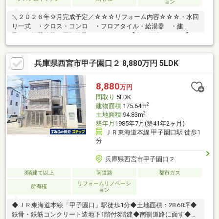
ョン
＼２０２６年９月完成予定／☆☆☆リフォーム内容☆☆☆・水回
り一式 ・クロス・コンロ ・フロアタイル・給湯器 ・建
具 ・外壁塗装・屋根塗装 etc～・～・【南西角地のおうち】■
おうちの中に風と光が入り込みます 北側も畑につき、開放感ア
リ◎■気になる水回り一式等新品に♪ 外壁等もリフォーム予定で
兵庫県西宮市甲子園口２ 8,880万円 5LDK
す！■お洗濯物が良く乾く南向きバルコニー 日当たりが良くお
部屋も明るいですね■購入後も安心！『契約不適合責任』２年間
アリ 雨漏りや白アリなど安心保障ですね♪～・～・【固定費を見
8,880
万円
直してみませんか？】◆月々のお支払い４万円台！ 今のお家賃
間取り
5LDK
と比べてみませんか？
2
建物面積
175.64m
2
土地面積
94.83m
築年月
1985年7月(築41年2ヶ月)
ＪＲ東海道本線 甲子園口駅 徒歩1
分
兵庫県西宮市甲子園口２
3階建て以上
南道路
都市ガス
リフォームリノベーシ
所有権
ョン
◆ＪＲ東海道本線「甲子園口」駅徒歩1分◆土地面積：28.68坪◆
鉄骨・鉄筋コンクリート造地下1階付3階建◆南側道路に面す◆前