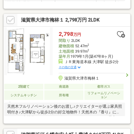
面道路幅員約7.6ｍ◆トップライトのあるリビング◆日当たり良好
◆５ＬＤＫ
滋賀県大津市梅林１ 2,798万円 2LDK
2,798
万円
間取り
2LDK
2
建物面積
52.47m
2
土地面積
39.97m
築年月
1979年1月(築47年8ヶ月)
ＪＲ東海道本線 大津駅 徒歩2分
その他の交通
滋賀県大津市梅林１
2階建て
南道路
都市ガス
リフォームリノベーシ
システムキッチン
所有権
ョン
天然木フルリノベーション後のお渡し♪クリエイターが選ぶ家具照
明付き♪大津駅から徒歩2分の好立地物件！天然木の『香り』に包
まれる、森林浴・アロマテラピーで、リラクゼーションが最高で
すぜひ、COLORS工務店の『耳』つき天然木【モンキーポッド、
栗、桧】を、【見て】【さわって】【香り】、すべてご体感出来