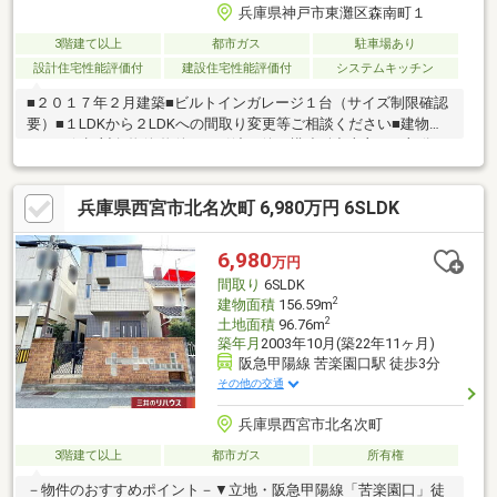
兵庫県神戸市東灘区森南町１
3階建て以上
都市ガス
駐車場あり
設計住宅性能評価付
建設住宅性能評価付
システムキッチン
■２０１７年２月建築■ビルトインガレージ１台（サイズ制限確認
要）■１LDKから２LDKへの間取り変更等ご相談ください■建物あ
んしん保証対象物件 物件のお引渡し後、構造耐力上主要な部分、
雨水の浸入を防止する部分、給排水管路の補修費用は最大１００
０万円（期間１年）まで、シロアリの被害の補修費用は最大１０
兵庫県西宮市北名次町 6,980万円 6SLDK
０万円（期間１年）まで保証されます。～LIFE INFORMATION～
■本山第三小学校 約７３０ｍ■本山南中学校 約２３００ｍ■関
西スーパーセルバ店 約１２０ｍ■神戸森郵便局 約３００ｍ■森
6,980
万円
公園 約３００ｍ
間取り
6SLDK
2
建物面積
156.59m
2
土地面積
96.76m
築年月
2003年10月(築22年11ヶ月)
阪急甲陽線 苦楽園口駅 徒歩3分
その他の交通
兵庫県西宮市北名次町
3階建て以上
都市ガス
所有権
－物件のおすすめポイント－▼立地・阪急甲陽線「苦楽園口」徒