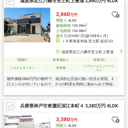
滋賀県近江八幡市安土町上豊浦 2,860万円 4LDK
ます
2,860
万円
間取り
4LDK
2
建物面積
105.99m
2
土地面積
136.48m
築年月
2016年1月(築10年8ヶ月)
ＪＲ東海道本線 安土駅 徒歩2分
滋賀県近江八幡市安土町上豊浦
2階建て
駐車場あり
駐車2台
リフォームリノベーシ
システムキッチン
所有権
ョン
物件価格2860万円の物件で、経済的な圧迫の無い生活を実現。3
口コンロが付いているので、3つの料理を同時に進められて時短に
つながります。当物件の寝室は8帖以上あります。大型収納スペー
スのウォークインクロゼットはこちらです。お子様のいるご家庭
にもお勧め。伸び伸びと生活できる中古戸建て物件がコチラで
兵庫県神戸市東灘区深江本町４ 3,380万円 4LDK
す。システムキッチンは使いやすく汚れにくいのでご好評です。
生活の中では、欠かせない車を2台も駐車可能で便利です。
3,380
万円
間取り
4LDK