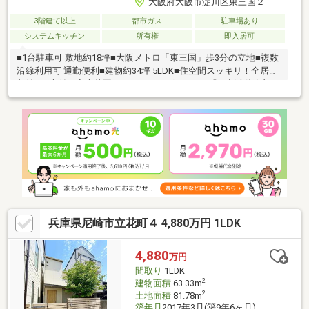
大阪府大阪市淀川区東三国２
3階建て以上
都市ガス
駐車場あり
システムキッチン
所有権
即入居可
■1台駐車可 敷地約18坪■大阪メトロ「東三国」歩3分の立地■複数
沿線利用可 通勤便利■建物約34坪 5LDK■住空間スッキリ！全居室
収納■お庭付！家庭菜園やガーデニングなどにも◎■生活動線良
好！お手洗い×2ヶ所■風通しの良い2面バルコニー■大切なお車を
雨風から守るビルドインガレージ■前道幅約6mで駐車しやすい■
小・中学校、スーパー、病院が徒歩10分圏内で生活便利♪新東三
国小学校 約200m♪東三国中学校 約600m♪ダイエー東三国店イオン
フードスタイル 約350mお家探しは、『物件掲載数No.1』のトラ
ストホームにお任せください！ 0120-39-3909
兵庫県尼崎市立花町４ 4,880万円 1LDK
4,880
万円
間取り
1LDK
2
建物面積
63.33m
2
土地面積
81.78m
築年月
2017年3月(築9年6ヶ月)