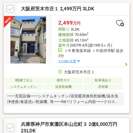
大阪府茨木市庄１ 2,499万円 3LDK
2,499
万円
間取り
3LDK
2
建物面積
70.65m
2
土地面積
45.13m
築年月
2007年4月(築19年5ヶ月)
ＪＲ東海道本線 ＪＲ総持寺駅 徒歩
3分
その他の交通
大阪府茨木市庄１
3階建て以上
都市ガス
駐車場あり
システムキッチン
浴室乾燥機
所有権
━━充実設備━━システムキッチン/浴室暖房換気乾燥機/温水洗
浄便座/食器洗い乾燥機…等━━R8.1リフォーム内容━━クロス貼
替/フロアタイル一部上貼/洗面新調/トイレ新調/ハウスクリーニン
グ…等━━ACCESS━━①JR総持寺駅徒歩3分②阪急総持寺駅徒
歩12分━━周辺施設━━・庄栄小学校…歩6分・三島中学校…歩6
兵庫県神戸市東灘区本山北町３ 2億8,000万円
分・あいの三島こども園…歩8分・フレスコ…歩8分
━━━━━━━━＼簡単ネット予約／【見学予約する】より、見
2SLDK