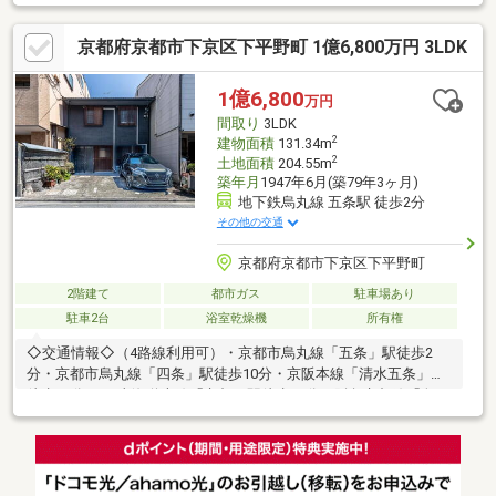
≪新調≫キッチン・浴室・洗面化粧台 トイレ・洗面ボウ
ル・洗濯パン キッチン収納・キッチン横収納棚≪張替≫
京都府京都市下京区下平野町 1億6,800万円 3LDK
ＣＦ（洗面室、２階トイレ） クロス２階全室■平成10年3
月建築■鉄骨造4階建■南向きで採光良好■シャッター付き車庫■4階
にロフト（約８．４㎡）あり■商業地域■容積率：240％
1億6,800
万円
間取り
3LDK
2
建物面積
131.34m
2
土地面積
204.55m
築年月
1947年6月(築79年3ヶ月)
地下鉄烏丸線 五条駅 徒歩2分
その他の交通
京都府京都市下京区下平野町
2階建て
都市ガス
駐車場あり
駐車2台
浴室乾燥機
所有権
◇交通情報◇（4路線利用可）・京都市烏丸線「五条」駅徒歩2
分・京都市烏丸線「四条」駅徒歩10分・京阪本線「清水五条」駅
徒歩12分・JR東海道本線「京都」駅徒歩13分・阪急京都線「烏
丸」駅徒歩14分☆京都市下京区に所在☆土地面積：約61.87坪
（仮測量）☆駐車スペース2台有（車種による）☆躯体を除き全
交換（平成21年8月）☆近隣商業地域に所在☆間口：約6.6ｍ