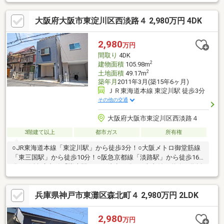
ース有---リフォーム(令和８年１月完成予定)-------☆全室クロス張
替☆洗面化粧台新調☆トイレ新調☆ハウスクリーニング
大阪府大阪市東淀川区西淡路４ 2,980万円 4DK
2,980
万円
間取り
4DK
2
建物面積
105.98m
2
土地面積
49.17m
築年月
2011年3月(築15年6ヶ月)
ＪＲ東海道本線 東淀川駅 徒歩3分
その他の交通
大阪府大阪市東淀川区西淡路４
3階建て以上
都市ガス
所有権
○JR東海道本線「東淀川駅」から徒歩3分！○大阪メトロ御堂筋線
「東三国駅」から徒歩10分！○阪急京都線「淡路駅」から徒歩16
分！○阪急京都線「禅寺駅」から徒歩17分！○南東付け道路の為採
光良好！○大型ウォークインクロゼット完備！○『西淡路小学校』
まで徒歩9分！○「淡路中学校』まで徒歩7分！○『スマイル淀川』
兵庫県神戸市東灘区森北町４ 2,980万円 2LDK
まで徒歩7分！○『神崎川』まで徒歩8分！■弊社の特徴について・
駐車場完備。お車でのご来場も可能です。・キッズスペースもご
ざいますので、小さなお子様がいらっしゃるご家族もお気軽にご
2,980
万円
来場ください。【営業日】定休日はございません。水曜日も営業