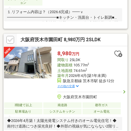
ョン
１.リフォーム内容は？（2026.6完成）━━ｖ
━━━━━━━━━━━━━■キッチン・洗面台・トイレ新調■フ
ローリング・クロス全室貼替■外壁・ベランダ・玄関塗装工事■間
取り変更 ■給湯器新調■建具一部新調 ■網戸・畳・襖・障子貼
替■ハウスクリーニング済 等！ ２.おうちのPOINT♪━━ｖ
大阪府茨木市園田町 8,980万円 2SLDK
━━━━━━━━━■４ＬＤＫなので４人家族でも一人一部屋確
保！■南西向きで日当たり良好！出窓もあり♪■ゆとりのあるバル
コニーは屋根付きで雨から洗濯物を守れます！■リビングと７帖
8,980
万円
の洋室を繋げて広々リビングとしても♪＼カレンダーより見学予約
間取り
2SLDK
が可能です♪／
2
建物面積
105.77m
2
土地面積
74.61m
築年月
2026年4月(築1年未満)
阪急京都線 茨木市駅 徒歩12分
その他の交通
大阪府茨木市園田町
3階建て以上
南道路
都市ガス
駐車場あり
システムキッチン
オール電化
◆2026年4月築！太陽光発電システム付きのオール電化住宅！◆
南付け道路につき採光良好！◆外部の視線が気にならない2階リ