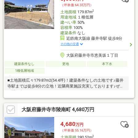
（坪単価:64.33万円）
2
土地面積
179.87m
用途地域
１種低層
建ぺい率
50%
容積率
100%
建築条件
なし
近鉄南大阪線 藤井寺駅 徒歩8分
その他の交通
大阪府藤井寺市恵美坂１丁目
建築条件なし
更地
本下水
1種低層地域
■土地面積広々179.87m2(54.4坪)！建築条件なしの土地です♪藤井
寺駅までは徒歩8分の立地！近隣商業施設充実しております♪ぜひ
お問い合わせください♪
大阪府藤井寺市陵南町 4,680万円
4,680
万円
（坪単価:55.16万円）
2
土地面積
280.52m