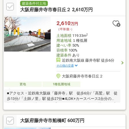
建築条件付土地
大阪府藤井寺市春日丘２ 2,610万円
2,610
万円
（坪単価:-）
2
土地面積
119.33m
用途地域
１種低層
建ぺい率
50%
容積率
100%
建築条件
あり
近鉄南大阪線 藤井寺駅 徒歩6分
その他の交通
大阪府藤井寺市春日丘２
更地
1種低層地域
■アクセス・近鉄南大阪線「藤井寺」駅 徒歩6分/「高鷲」駅 徒
歩13分/「土師ノ里」駅 徒歩27分■4LDK+カースペース2台分の建
物プラン例あり(車種による)◎・LDKはゆったり約21.0帖！・ご家
族のコミュニケーションが弾む対面式キッチン・1階に水廻りを集
約した家事動線良好な間取り・多用途に活用できる約4.25帖～約
大阪府藤井寺市船橋町 600万円
6.8帖の洋室4部屋プラン■床・クロスカラーはもちろん、水廻り設
備や外壁・建具までお好みで選べます。■周辺環境・藤井寺市立