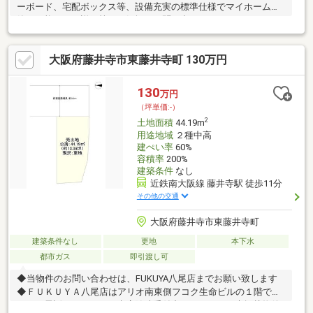
ーボード、宅配ボックス等、設備充実の標準仕様でマイホーム建
築が可能です。詳細等、お気軽にお問い合わせください。
大阪府藤井寺市東藤井寺町 130万円
130
万円
（坪単価:-）
2
土地面積
44.19m
用途地域
２種中高
建ぺい率
60%
容積率
200%
建築条件
なし
近鉄南大阪線 藤井寺駅 徒歩11分
その他の交通
大阪府藤井寺市東藤井寺町
建築条件なし
更地
本下水
都市ガス
即引渡し可
◆当物件のお問い合わせは、FUKUYA八尾店までお願い致します
◆ＦＵＫＵＹＡ八尾店はアリオ南東側フコク生命ビルの１階で
す。お電話、メール、ご来店随時受付中です。ネット未掲載物件