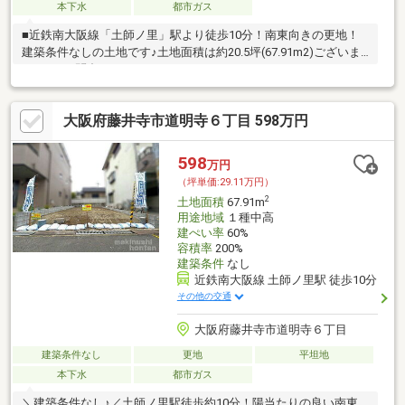
本下水
都市ガス
■近鉄南大阪線「土師ノ里」駅より徒歩10分！南東向きの更地！
建築条件なしの土地です♪土地面積は約20.5坪(67.91m2)ございま
す♪ぜひお問合せください♪
大阪府藤井寺市道明寺６丁目 598万円
598
万円
（坪単価:29.11万円）
2
土地面積
67.91m
用途地域
１種中高
建ぺい率
60%
容積率
200%
建築条件
なし
近鉄南大阪線 土師ノ里駅 徒歩10分
その他の交通
大阪府藤井寺市道明寺６丁目
建築条件なし
更地
平坦地
本下水
都市ガス
＼建築条件なし♪／土師ノ里駅徒歩約10分！陽当たりの良い南東