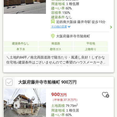
用途地域
１種低層
建ぺい率
60%
容積率
150%
建築条件
なし
近鉄南大阪線 藤井寺駅 徒歩15分
その他の交通
大阪府藤井寺市陵南町
建築条件なし
南道路
平坦地
本下水
都市ガス
上物有り
＼土地約84坪／南北両面道路で陽当たり・風通し良好！しずかな
住宅地♪建築条件はございませんのでご希望のハウスメーカーさん
で建築が可能♪開放感あふれる住環境で家族皆がのびのびと過ごせ
る暮らしを叶えます！
大阪府藤井寺市船橋町 900万円
900
万円
（坪単価:37.31万円）
2
土地面積
79.75m
用途地域
１種住居
建ぺい率
60%