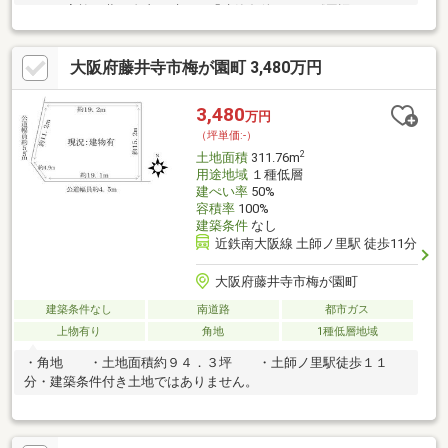
す♪■ご家族の夢を自由に叶える「建築条件なし」《周辺につい
て》●藤井寺小学校 徒歩約8分(約600ｍ)●第三中学校 徒歩約12
分(約900ｍ)【お客様へ】当社では諸事情によりインターネットに
大阪府藤井寺市梅が園町 3,480万円
掲載されていない物件も多数取り扱っておりますお気軽にお問い
合わせくださいませ
3,480
万円
（坪単価:-）
2
土地面積
311.76m
用途地域
１種低層
建ぺい率
50%
容積率
100%
建築条件
なし
近鉄南大阪線 土師ノ里駅 徒歩11分
大阪府藤井寺市梅が園町
建築条件なし
南道路
都市ガス
上物有り
角地
1種低層地域
・角地 ・土地面積約９４．３坪 ・土師ノ里駅徒歩１１
分・建築条件付き土地ではありません。