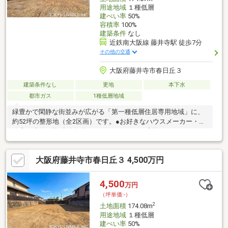
用途地域
１種低層
建ぺい率
50%
容積率
100%
建築条件
なし
近鉄南大阪線 藤井寺駅 徒歩7分
その他の交通
大阪府藤井寺市春日丘３
建築条件なし
更地
本下水
都市ガス
1種低層地域
緑豊かで閑静な街並みが広がる「第一種低層住居専用地域」に、
約52坪の整形地（全2区画）です。●お好きなハウスメーカー・工
務店で建築可能 建築条件はございません。ご家族のこだわりやラ
イフスタイルに合わせた自由な間取り・デザインでマイホームを
建てていただけます。 ●「現況更地」 解体工事の費用や手間がか
大阪府藤井寺市春日丘３ 4,500万円
からず、スムーズに建築プランへ移行していただけます。 ●間口
も約7.6m以上確保されており、駐車スペース2台やお庭、ゆとり
あるLDKを備えたプランなど、多彩な設計が可能です。
4,500
万円
（坪単価:-）
2
土地面積
174.08m
用途地域
１種低層
建ぺい率
50%