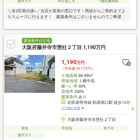
都市ガス
即引渡し可
1種低層地域
＼全2区画分譲♪／当店が直接の窓口です！商談からご契約までよ
りスムーズに行えます！ 建築条件はございませんのでご希望の
ハウスメーカーさんでマイホームプランを実現ください＾＾ 藤
井寺駅徒歩8分の好立地！
建築条件付土地
大阪府藤井寺市惣社２丁目 1,190万円
1,190
万円
（坪単価:59.17万円）
2
土地面積
66.49m
用途地域
１種中高
建ぺい率
60%
容積率
200%
建築条件
あり
近鉄道明寺線 柏原南口駅 徒歩12分
その他の交通
大阪府藤井寺市惣社２丁目
更地
平坦地
本下水
都市ガス