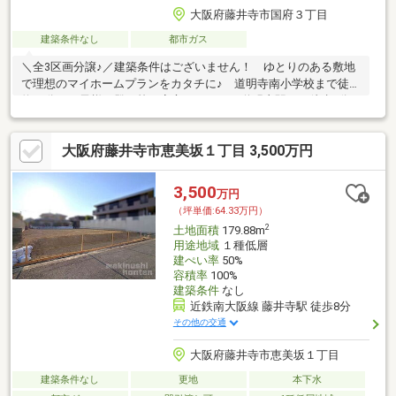
大阪府藤井寺市国府３丁目
建築条件なし
都市ガス
＼全3区画分譲♪／建築条件はございません！ ゆとりのある敷地
で理想のマイホームプランをカタチに♪ 道明寺南小学校まで徒歩
約10分！お子様の登下校も安心ですね！ 道明寺駅まで徒歩6分
の好立地＾＾
大阪府藤井寺市恵美坂１丁目 3,500万円
3,500
万円
（坪単価:64.33万円）
2
土地面積
179.88m
用途地域
１種低層
建ぺい率
50%
容積率
100%
建築条件
なし
近鉄南大阪線 藤井寺駅 徒歩8分
その他の交通
大阪府藤井寺市恵美坂１丁目
建築条件なし
更地
本下水