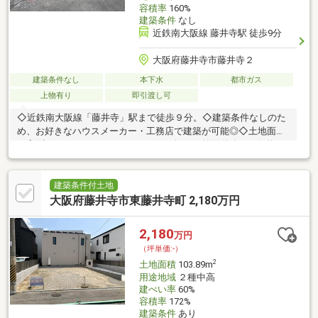
容積率
160%
建築条件
なし
近鉄南大阪線 藤井寺駅 徒歩9分
大阪府藤井寺市藤井寺２
建築条件なし
本下水
都市ガス
上物有り
即引渡し可
◇近鉄南大阪線「藤井寺」駅まで徒歩９分。◇建築条件なしのた
め、お好きなハウスメーカー・工務店で建築が可能◎◇土地面積
は実測：１１１．４６㎡（３３．７１坪）。前面道路は西側約
４．０ｍの私道で、接道間口は約９．２ｍです。◇用途地域は第
二種中高層住居専用地域。建ぺい率６０％・容積率１６０％で
す。◇現況古家有り。実際の陽当たりや建築ボリュームをご確認
建築条件付土地
いただけます。◇設備は公営水道・公共下水・都市ガスに対応し
大阪府藤井寺市東藤井寺町 2,180万円
ています。≪周辺環境≫・藤井寺市立藤井寺西小学校まで４３０
ｍ（徒歩６分）・藤井寺市立藤井寺中学校まで７３０ｍ（徒歩１
2,180
万円
０分）・業務スーパー藤井寺駅前店まで６７０ｍ（徒歩９分）
（坪単価:-）
2
土地面積
103.89m
用途地域
２種中高
建ぺい率
60%
容積率
172%
建築条件
あり