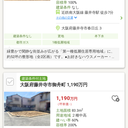
容積率
100%
建築条件
なし
近鉄南大阪線 藤井寺駅 徒歩7分
その他の交通
大阪府藤井寺市春日丘３
建築条件なし
更地
本下水
都市ガス
1種低層地域
緑豊かで閑静な街並みが広がる「第一種低層住居専用地域」に、
約52坪の整形地（全2区画）です。●お好きなハウスメーカー・工
務店で建築可能 建築条件はございません。ご家族のこだわりやラ
イフスタイルに合わせた自由な間取り・デザインでマイホームを
建てていただけます。 ●「現況更地」 解体工事の費用や手間がか
からず、スムーズに建築プランへ移行していただけます。 ●間口
建築条件付土地
も約7.6m以上確保されており、駐車スペース2台やお庭、ゆとり
大阪府藤井寺市御舟町 1,190万円
あるLDKを備えたプランなど、多彩な設計が可能です。
1,190
万円
（坪単価:-）
2
土地面積
83.3m
用途地域
２種中高
建ぺい率
60%
容積率
200%