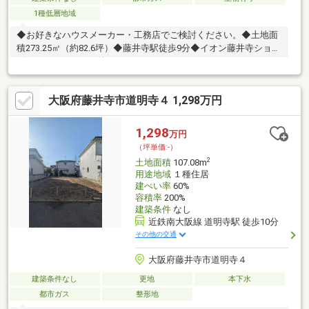
1種低層地域
◆お好きなハウスメーカー・工務店でご検討ください。◆土地面
積273.25㎡（約82.6坪）◆藤井寺駅徒歩9分◆イオン藤井寺ショッ
ピングセンターまで約390ｍ
大阪府藤井寺市道明寺４ 1,298万円
1,298
万円
（坪単価:-）
2
土地面積
107.08m
用途地域
１種住居
建ぺい率
60%
容積率
200%
建築条件
なし
近鉄南大阪線 道明寺駅 徒歩10分
その他の交通
大阪府藤井寺市道明寺４
建築条件なし
更地
本下水
都市ガス
整形地