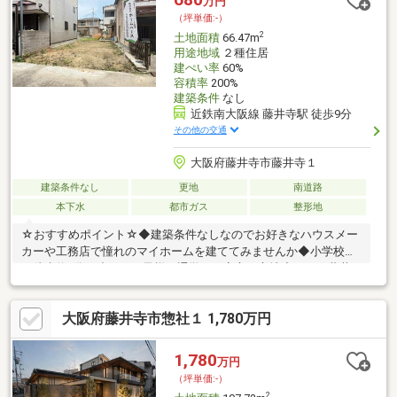
万円
（坪単価:-）
2
土地面積
66.47m
用途地域
２種住居
建ぺい率
60%
容積率
200%
建築条件
なし
近鉄南大阪線 藤井寺駅 徒歩9分
その他の交通
大阪府藤井寺市藤井寺１
建築条件なし
更地
南道路
本下水
都市ガス
整形地
☆おすすめポイント☆◆建築条件なしなのでお好きなハウスメー
カーや工務店で憧れのマイホームを建ててみませんか◆小学校ま
で徒歩約4分！小さなお子様の通学にも安心な立地◆イオン藤井
寺ショッピングセンターまで徒歩約11分♪◆陽当たりの良い南向
き立地!!◆有効土地面積 約16.81坪◆土地間口 約5.44ｍ◆前面
大阪府藤井寺市惣社１ 1,780万円
道路幅員 約4.0ｍ
1,780
万円
（坪単価:-）
2