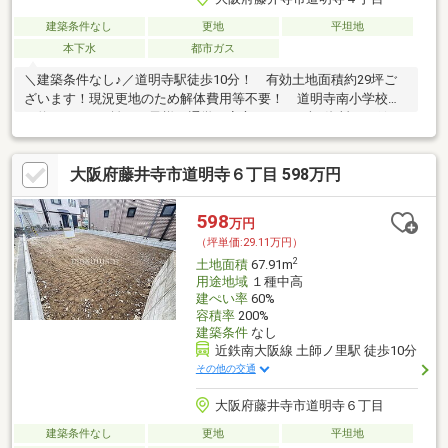
建築条件なし
更地
平坦地
本下水
都市ガス
＼建築条件なし♪／道明寺駅徒歩10分！ 有効土地面積約29坪ご
ざいます！現況更地のため解体費用等不要！ 道明寺南小学校ま
で約220ｍの距離でお子様の通学も安心です♪まずは資料だけ欲し
いという方も大歓迎
大阪府藤井寺市道明寺６丁目 598万円
598
万円
（坪単価:29.11万円）
2
土地面積
67.91m
用途地域
１種中高
建ぺい率
60%
容積率
200%
建築条件
なし
近鉄南大阪線 土師ノ里駅 徒歩10分
その他の交通
大阪府藤井寺市道明寺６丁目
建築条件なし
更地
平坦地