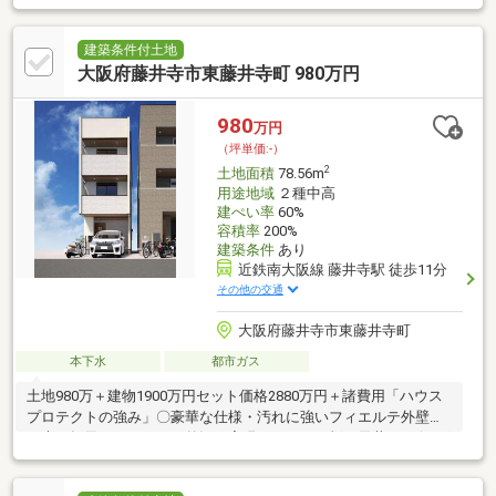
やこれから売り出し予定の情報も豊富にございますのでまずはご
希望条件をお聞かせください。ご来店お待ちしております。
建築条件付土地
大阪府藤井寺市東藤井寺町 980万円
980
万円
（坪単価:-）
2
土地面積
78.56m
用途地域
２種中高
建ぺい率
60%
容積率
200%
建築条件
あり
近鉄南大阪線 藤井寺駅 徒歩11分
その他の交通
大阪府藤井寺市東藤井寺町
本下水
都市ガス
土地980万＋建物1900万円セット価格2880万円＋諸費用「ハウス
プロテクトの強み」〇豪華な仕様・汚れに強いフィエルテ外壁材
と木目軒天でオシャレな外観を実現・キッチン折下天井×リビング
折上天井で立体感のあるLDKを創造 ・カップボード、可動
棚付でお部屋もスッキリ・乾太くん×浴室暖房乾燥機で雨の日の洗