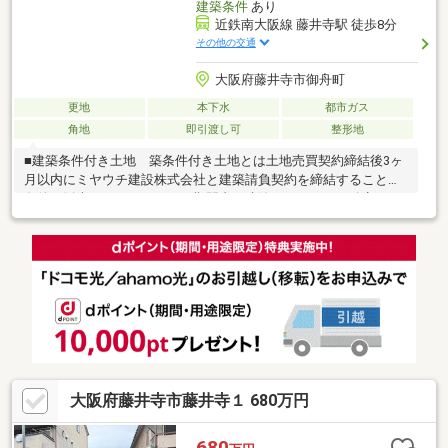
建築条件
あり
近鉄南大阪線 藤井寺駅 徒歩8分
その他の交通
大阪府藤井寺市御舟町
更地
本下水
都市ガス
角地
即引渡し可
整形地
■建築条件付き土地 築条件付き土地とは土地売買契約締結後3ヶ
月以内にミヤウチ建設株式会社と建築請負契約を締結することを
条件に販売いたします。この期間内に建築しないことが確定した
時、または建築請負契約が成立しなかった場合には土地売買契約
は白紙となり、受領した金銭は無利息にて全額お返し致しま
す。・水道加入金は別途買主様負担となります。・登記手続きを
行う土地家屋調査士および司法書士は売主の指定となります。
大阪府藤井寺市藤井寺１ 680万円
680