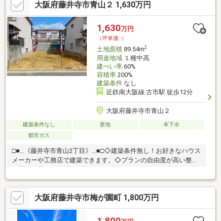
大阪府藤井寺市青山２ 1,630万円
1,630
万円
（坪単価:-）
2
土地面積
89.54m
用途地域
１種中高
建ぺい率
60%
容積率
200%
建築条件
なし
近鉄南大阪線 古市駅 徒歩12分
大阪府藤井寺市青山２
建築条件なし
更地
本下水
都市ガス
□■…《藤井寺市青山2丁目》…■□◇建築条件無し！お好きなハウス
メーカーや工務店で建築できます。◇プランの自由度が高い整っ
た区画形状で、敷地を無駄なくご活用いただけます。◇現況更地
につき、プラン決定後スムーズに建築工事をスタートできます。
◇敷地面積は27坪超。西側道路の幅員は約4.7mです。◇前面道路
大阪府藤井寺市梅が園町 1,800万円
との段差が少なく、自転車やベビーカー、車での出入りもスムー
ズです。◇建ぺい率は60%、容積率は200%です。◇周囲には既存
の建物があるため、窓の配置などを考慮したプランニングが可能
1,800