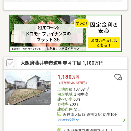
問合せください♪
大阪府藤井寺市道明寺４丁目 1,180万円
1,180
万円
（坪単価:36.43万円）
2
土地面積
107.08m
用途地域
１種中高
建ぺい率
60%
容積率
200%
建築条件
なし
近鉄南大阪線 道明寺駅 徒歩10分
その他の交通
大阪府藤井寺市道明寺４丁目