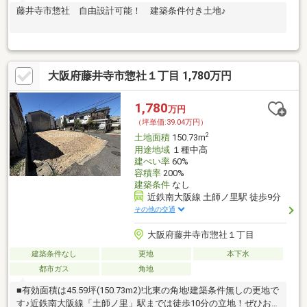
藤井寺市惣社 自由設計可能！ 建築条件付き土地♪
大阪府藤井寺市惣社１丁目 1,780万円
1,780
万円
（坪単価:39.04万円）
2
土地面積
150.73m
用途地域
１種中高
建ぺい率
60%
容積率
200%
建築条件
なし
近鉄南大阪線 土師ノ里駅 徒歩9分
その他の交通
大阪府藤井寺市惣社１丁目
建築条件なし
更地
本下水
都市ガス
角地
■有効面積は45.59坪(150.73m2)!北東の角地!建築条件無しの更地で
す♪近鉄南大阪線「土師ノ里」駅までは徒歩10分の立地！ぜひお