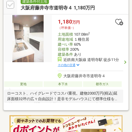
濯も安心〇こだわったプラン・専属コーディネーターによる流行
建築条件付土地
を取り入れたプラン作成・納得いくまで何度でも修正可能・3Dデ
大阪府藤井寺市道明寺４ 1,180万円
ータで完成後のお家を再現間取りも仕様もこだわりたいけど、出
来るだけ価格は抑えたいそんな夢を叶えます是非一度モデルハウ
1,180
万円
スをご見学ください
（坪単価:-）
2
土地面積
107.08m
用途地域
１種住居
建ぺい率
60%
容積率
200%
建築条件
あり
近鉄南大阪線 道明寺駅 徒歩11分
その他の交通
大阪府藤井寺市道明寺４
更地
本下水
都市ガス
ローコスト、ハイグレードでコスパ重視。建物2000万円(税込)延
床面積32坪の広々自由設計！是非モデルハウスにて標準仕様をご
確認ください。間取りも仕様もこだわりたいけど、出来るだけ価
格は抑えたい。弊社が全力で叶えます。間取りは何度でも変更可
能。仕様も柔軟にカスタマイズ可能です。各種補助金申請対応も
致します。■ご案内の流れモデルハウスご見学↓土地のご案内↓ご
来社後、諸費用込みの総額をご提示↓住宅ローンのご説明、ご提案