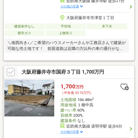
近鉄南大阪線 藤井寺駅 徒歩21分
その他の交通
大阪府藤井寺市津堂１丁目
建築条件なし
平坦地
本下水
都市ガス
上物有り
＼南西向き♪／ご希望のハウスメーカーさんや工務店さんで建築が
可能な売土地です！ 前面道路は近隣の方以外の車の通行がなく
静かにお住まいいただけます♪ まずは資料だけ欲しいという方も
大歓迎！
大阪府藤井寺市国府３丁目 1,700万円
1,700
万円
（坪単価:33.76万円）
2
土地面積
166.48m
用途地域
１種中高
建ぺい率
60%
容積率
200%
建築条件
なし
近鉄南大阪線 道明寺駅 徒歩6分
その他の交通