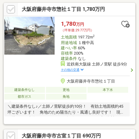
大阪府藤井寺市惣社１丁目 1,780万円
1,780
万円
（坪単価:29.77万円）
2
土地面積
197.72m
用途地域
１種中高
建ぺい率
60%
容積率
200%
建築条件
なし
近鉄南大阪線 土師ノ里駅 徒歩9分
その他の交通
大阪府藤井寺市惣社１丁目
建築条件なし
更地
本下水
都市ガス
角地
＼建築条件なし♪／土師ノ里駅徒歩約10分！ 有効土地面積約45
坪ございます！ 角地のため陽当たり・風通し良好です！ 現況
更地のため建築までよりスムーズに行えます♪ まずは資料だけ欲
しいという方も大歓迎
大阪府藤井寺市古室１丁目 690万円