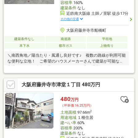
容積率
160%
建築条件
なし
近鉄南大阪線 土師ノ里駅 徒歩17分
その他の交通
大阪府藤井寺市船橋町
建築条件なし
南道路
平坦地
本下水
都市ガス
上物有り
＼南西角地／陽当たり・風通し良好です♪ 複数の路線が利用可能
な便利な立地！ ご希望のハウスメーカーさんで建築が可能な売
土地です！ ご自身で見に行きたいという方は場所をお伝えさせ
ていただきます！
大阪府藤井寺市津堂１丁目 480万円
480
万円
（坪単価:16.25万円）
2
土地面積
97.66m
用途地域
１種住居
建ぺい率
60%
容積率
200%
建築条件
なし