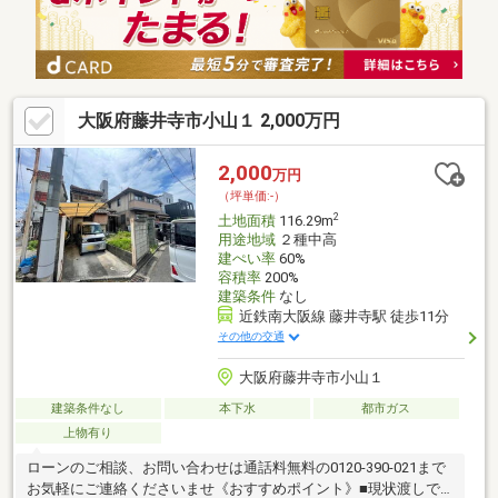
ご送迎、ご相談等、柔軟に対応いたします。0120390617まで、ま
ずはお気軽にお問い合わせください。
大阪府藤井寺市小山１ 2,000万円
2,000
万円
（坪単価:-）
2
土地面積
116.29m
用途地域
２種中高
建ぺい率
60%
容積率
200%
建築条件
なし
近鉄南大阪線 藤井寺駅 徒歩11分
その他の交通
大阪府藤井寺市小山１
建築条件なし
本下水
都市ガス
上物有り
ローンのご相談、お問い合わせは通話料無料の0120-390-021まで
お気軽にご連絡くださいませ《おすすめポイント》■現状渡しで