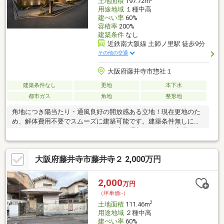
土地面積
197.72m
用途地域
１種中高
建ぺい率
60%
容積率
200%
建築条件
なし
近鉄南大阪線 土師ノ里駅 徒歩9分
その他の交通
大阪府藤井寺市惣社１
建築条件なし
更地
本下水
都市ガス
角地
整形地
角地につき陽当たり・通風良好の開放感ある立地！現在更地のた
め、解体費用不要でスムーズに建築可能です。建築条件無しにつ
き、お好きなハウスメーカー・工務店で理想の住まいを実現でき
ます。前面道路も広く、駐車や日々の出入りも安心。周辺は閑静
な住宅街で、落ち着いた住環境が魅力です。参考プランのご提案
大阪府藤井寺市藤井寺２ 2,000万円
も可能ですので、お気軽にご相談ください。
2,000
万円
（坪単価:-）
2
土地面積
111.46m
用途地域
２種中高
建ぺい率
60%