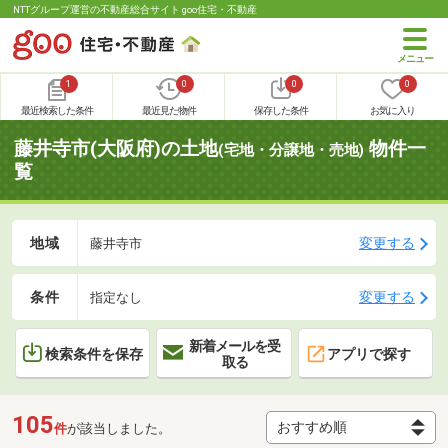
NTTグループ運営の不動産総合サイト goo住宅・不動産
1
0
0
0
最近検索した条件
最近見た物件
保存した条件
お気に入り
藤井寺市(大阪府)の土地
物件一
(宅地・分譲地・売地)
覧
地域
変更する
藤井寺市
条件
変更する
指定なし
新着メールを受
検索条件を保存
アプリで探す
取る
105
件
が該当しました。