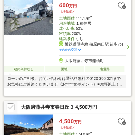
藤井寺西小学校 徒歩1分・藤井寺市立藤井寺中学校 徒歩10
600
万円
分・業務スーパー藤井寺駅前店 徒歩6分・藤井寺一番街商店街
（坪単価:-）
徒歩4分
2
土地面積
111.17m
用途地域
１種住居
建ぺい率
60%
容積率
200%
建築条件
なし
近鉄道明寺線 柏原南口駅 徒歩7分
その他の交通
大阪府藤井寺市船橋町
建築条件なし
更地
南道路
ローンのご相談、お問い合わせは通話料無料の0120-390-021まで
お気軽にご連絡くださいませ《おすすめポイント》■30坪以上！■
間口広めです！！■解体手間要らず、現況更地♪《周辺について》
●道明寺東小学校 徒歩約10分(約750ｍ)●道明寺中学校 徒歩約
13分(約1000ｍ)【お客様へ】当社では諸事情によりインターネッ
大阪府藤井寺市春日丘３ 4,500万円
トに掲載されていない物件も多数取り扱っておりますお気軽にお
問い合わせくださいませ
4,500
万円
（坪単価:-）
2
土地面積
174.07m