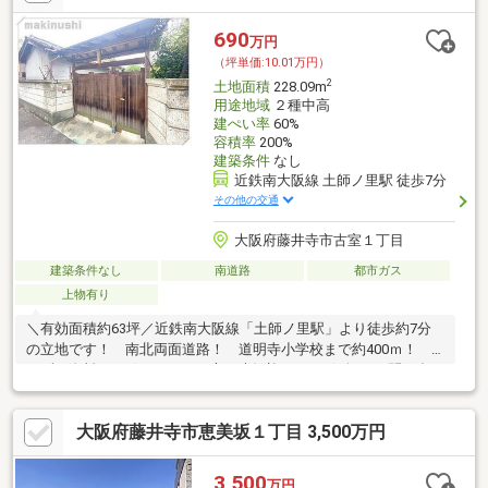
690
万円
（坪単価:10.01万円）
2
土地面積
228.09m
用途地域
２種中高
建ぺい率
60%
容積率
200%
建築条件
なし
近鉄南大阪線 土師ノ里駅 徒歩7分
その他の交通
大阪府藤井寺市古室１丁目
建築条件なし
南道路
都市ガス
上物有り
＼有効面積約63坪／近鉄南大阪線「土師ノ里駅」より徒歩約7分
の立地です！ 南北両面道路！ 道明寺小学校まで約400ｍ！
まずは資料だけ欲しいという方も大歓迎です♪お気軽にお問い合わ
せくださいませ＾＾
大阪府藤井寺市恵美坂１丁目 3,500万円
3,500
万円