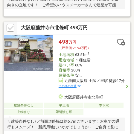
向きの立地です！ ご希望のハウスメーカーさんで建築が可能な
売土地♪ お問い合わせは【本店営業部やまぐち】までお気軽にど
うぞ＾＾
大阪府藤井寺市北條町 498万円
498
万円
（坪単価:25.93万円）
2
土地面積
63.51m
用途地域
１種住居
建ぺい率
60%
容積率
200%
建築条件
なし
近鉄南大阪線 土師ノ里駅 徒歩17分
その他の交通
大阪府藤井寺市北條町
建築条件なし
平坦地
本下水
上物有り
即引渡し可
＼建築条件なし♪／前面道路幅は約6.7ｍございます！お車での通
行もスムーズ！ 新築用地にいかがでしょうか♪ ご自身で見に行
きたいという方は場所をお伝えさせていただきます！お気軽にお