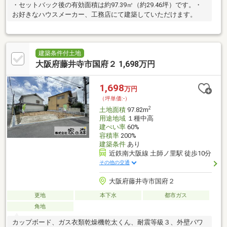
・セットバック後の有効面積は約97.39㎡（約29.46坪）です。・
お好きなハウスメーカー、工務店にて建築していただけます。
建築条件付土地
大阪府藤井寺市国府２ 1,698万円
1,698
万円
（坪単価:-）
2
土地面積
97.82m
用途地域
１種中高
建ぺい率
60%
容積率
200%
建築条件
あり
近鉄南大阪線 土師ノ里駅 徒歩10分
その他の交通
大阪府藤井寺市国府２
更地
本下水
都市ガス
角地
カップボード、ガス衣類乾燥機乾太くん、耐震等級３、外壁パワ