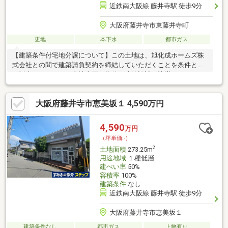
近鉄南大阪線 藤井寺駅 徒歩9分
大阪府藤井寺市東藤井寺町
更地
本下水
都市ガス
【建築条件付宅地分譲について】この土地は、旭化成ホームズ株
式会社との間で建築請負契約を締結していただくことを条件とし
て販売いたします。土地売買契約後、建築設計の協議をしていた
だきますが、土地売買契約後3カ月以内に建築請負契約が成立しな
い場合、もしくは建築請負契約成立後、建築請負契約が解除され
大阪府藤井寺市恵美坂１ 4,590万円
た場合は、土地売買契約は解除されます。土地売買契約が解除さ
れた場合、売主は受領済の金員（申込証拠金・手付金等。ただし
収入印紙代を除きます）を無利息にてすみやかに返還します。
4,590
万円
（坪単価:-）
2
土地面積
273.25m
用途地域
１種低層
建ぺい率
50%
容積率
100%
建築条件
なし
近鉄南大阪線 藤井寺駅 徒歩9分
大阪府藤井寺市恵美坂１
建築条件なし
都市ガス
上物有り