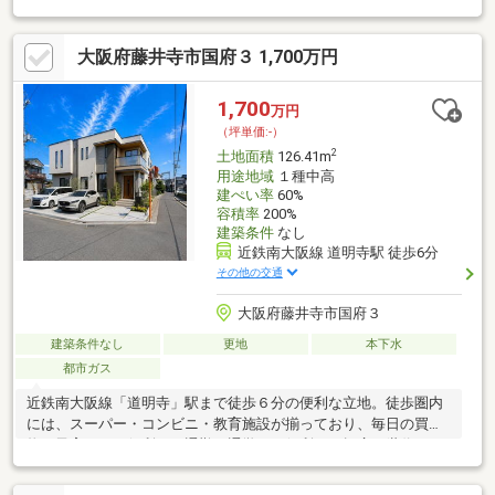
問い合わせませ＾＾
大阪府藤井寺市国府３ 1,700万円
1,700
万円
（坪単価:-）
2
土地面積
126.41m
用途地域
１種中高
建ぺい率
60%
容積率
200%
建築条件
なし
近鉄南大阪線 道明寺駅 徒歩6分
その他の交通
大阪府藤井寺市国府３
建築条件なし
更地
本下水
都市ガス
近鉄南大阪線「道明寺」駅まで徒歩６分の便利な立地。徒歩圏内
には、スーパー・コンビニ・教育施設が揃っており、毎日の買い
物や子育てにも便利で、通勤・通学にも便利で、幅広い世代にも
おすすめできる好立地です！