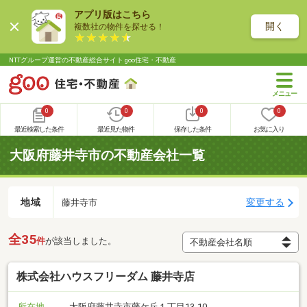
アプリ版はこちら
開く
複数社の物件を探せる！
NTTグループ運営の不動産総合サイト goo住宅・不動産
0
0
0
0
最近検索した条件
最近見た物件
保存した条件
お気に入り
大阪府藤井寺市の不動産会社一覧
地域
変更する
藤井寺市
全35
件
が該当しました。
株式会社ハウスフリーダム 藤井寺店
所在地
大阪府藤井寺市藤ケ丘１丁目13-10