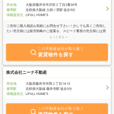
所在地
大阪府藤井寺市沢田２丁目2番36号
最寄駅
近鉄南大阪線 土師ノ里駅 徒歩5分
情報提供元
LIFULL HOME'S
ご売却ご購入相談お気軽にお問合せ下さい！少しでも高くご売却し
たい売主様には販売戦略のご提案を、スピード重視の売主様には買
取りサービスをご提案致します。特に大阪府・奈良県は多数のご依
もっと見る
頼実績がございます。
この不動産会社が取り扱う
賃貸物件を探す
株式会社ニーナ不動産
所在地
大阪府藤井寺市岡１丁目14-12
最寄駅
近鉄南大阪線 藤井寺駅 徒歩3分
情報提供元
LIFULL HOME'S
この不動産会社が取り扱う