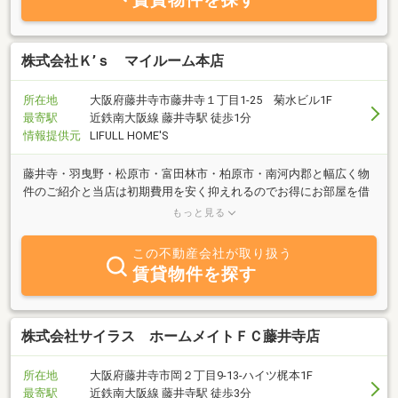
株式会社Ｋ’ｓ マイルーム本店
所在地
大阪府藤井寺市藤井寺１丁目1-25 菊水ビル1F
最寄駅
近鉄南大阪線 藤井寺駅 徒歩1分
情報提供元
LIFULL HOME'S
藤井寺・羽曳野・松原市・富田林市・柏原市・南河内郡と幅広く物
件のご紹介と当店は初期費用を安く抑えれるのでお得にお部屋を借
りることができます。お部屋探しは物件数No.1のマイルームにお任
もっと見る
せください。
この不動産会社が取り扱う
賃貸物件を探す
株式会社サイラス ホームメイトＦＣ藤井寺店
所在地
大阪府藤井寺市岡２丁目9-13-ハイツ梶本1F
最寄駅
近鉄南大阪線 藤井寺駅 徒歩3分