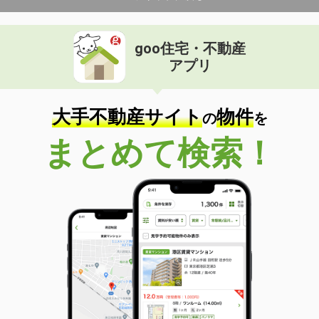
goo住宅・不動産
アプリ
大手不動産サイト
物件
の
を
まとめて検索！