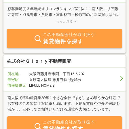
顧客満足度３年連続オリコンランキング第1位！！南大阪エリア藤
井寺市・羽曳野市・八尾市・富田林市・松原市のお部屋探しは当店
にお任せ下さい。関西に100店舗以上の賃貸住宅サービスグループ
もっと見る
で情報量も豊富です
この不動産会社が取り扱う
賃貸物件を探す
株式会社Ｇｌｏｒｙ不動産販売
所在地
大阪府藤井寺市岡１丁目15-6-202
最寄駅
近鉄南大阪線 藤井寺駅 徒歩3分
情報提供元
LIFULL HOME'S
南大阪で不動産営業28年！小さな会社ですが、きめ細やかな対応で
お客様のご希望に丁寧に寄り添います。不動産買取や仲介の経験を
活かし、安心してご相談いただける環境を大切にしています。
この不動産会社が取り扱う
賃貸物件を探す