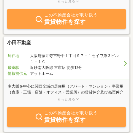
取り扱っております。経験豊富なスタッフが、培った知識と経験を
もっと見る
活かして最適なご提案をいたします！事業用不動産は専門仲介の
「クラスト」まで♪＜ポータルサイトに非掲載の物件も当社のホー
この不動産会社が取り扱う
ムページにて掲載あり！ぜひご覧ください♪＞
賃貸物件を探す
小田不動産
所在地
大阪府藤井寺市野中１丁目９７－１セイワ第３ビル
１－１Ｃ
最寄駅
近鉄南大阪線 古市駅 徒歩12分
情報提供元
アットホーム
南大阪を中心に関西全域の居住用（アパート・マンション）事業用
（倉庫・工場・店舗・オフィス・営業所）の賃貸仲介及び売買仲介
及び建物管理をしております。お問い合わせ、ご相談お待ちしてお
もっと見る
ります。
この不動産会社が取り扱う
賃貸物件を探す