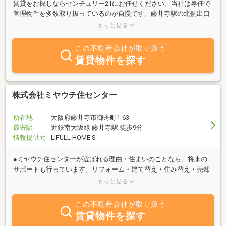
賃貸をお探しならセンチュリー21にお任せください。当社は専任で
管理物件を多数取り扱っているのが自慢です。藤井寺駅の北側出口
から徒歩1分の場所にございます。駐車場もございますのでお気軽
もっと見る
にご来店ください。
この不動産会社が取り扱う
賃貸物件を探す
株式会社ミヤウチ住センター
所在地
大阪府藤井寺市御舟町1-63
最寄駅
近鉄南大阪線 藤井寺駅 徒歩9分
情報提供元
LIFULL HOME'S
●ミヤウチ住センターが選ばれる理由・住まいのことなら、将来の
サポートも行っています。リフォーム・建て替え・住み替え・売却
買取など。・アットホームからの取材実績あり。・創業６６年。信
もっと見る
頼と実績のある会社
この不動産会社が取り扱う
賃貸物件を探す