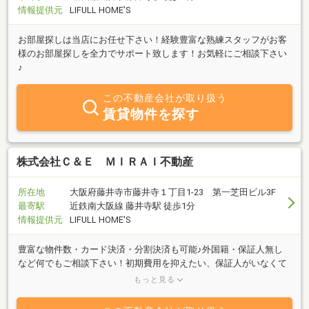
情報提供元
LIFULL HOME'S
お部屋探しは当店にお任せ下さい！経験豊富な熟練スタッフがお客
様のお部屋探しを全力でサポート致します！お気軽にご相談下さい
♪
この不動産会社が取り扱う
賃貸物件を探す
株式会社Ｃ＆Ｅ ＭＩＲＡＩ不動産
所在地
大阪府藤井寺市藤井寺１丁目1-23 第一芝田ビル3F
最寄駅
近鉄南大阪線 藤井寺駅 徒歩1分
情報提供元
LIFULL HOME'S
豊富な物件数・カード決済・分割決済も可能♪外国籍・保証人無し
など何でもご相談下さい！初期費用を抑えたい、保証人がいなくて
困っている、初めての引越しでよく分からない等、安心しておまか
もっと見る
せ下さい！