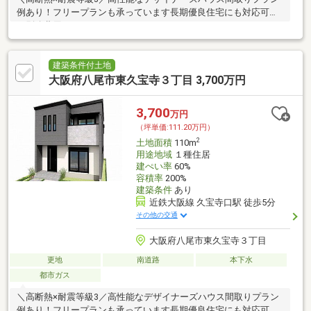
例あり！フリープランも承っています長期優良住宅にも対応可能
（別途費用）
建築条件付土地
大阪府八尾市東久宝寺３丁目 3,700万円
3,700
万円
（坪単価:111.20万円）
2
土地面積
110m
用途地域
１種住居
建ぺい率
60%
容積率
200%
建築条件
あり
近鉄大阪線 久宝寺口駅 徒歩5分
その他の交通
大阪府八尾市東久宝寺３丁目
更地
南道路
本下水
都市ガス
＼高断熱×耐震等級3／高性能なデザイナーズハウス間取りプラン
例あり！フリープランも承っています長期優良住宅にも対応可能