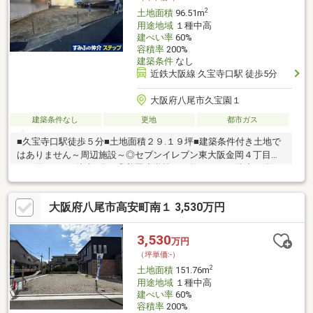
2
土地面積
96.51m
用途地域
１種中高
建ぺい率
60%
容積率
200%
建築条件
なし
近鉄大阪線 久宝寺口駅 徒歩5分
大阪府八尾市久宝園１
建築条件なし
更地
都市ガス
■久宝寺口駅徒歩５分■土地面積２９.１９坪■建築条件付き土地で
はありません～周辺施設～◎セブンイレブン東大阪金岡４丁目店
まで約400m（徒歩5分）◎美園小学校まで約1000m（徒歩13分）
◎久宝寺中学校まで約1000m(徒歩13分）◎コノミヤ大蓮東店まで
約450m（徒歩6分）
大阪府八尾市高安町南１ 3,530万円
3,530
万円
（坪単価:-）
2
土地面積
151.76m
用途地域
１種中高
建ぺい率
60%
容積率
200%