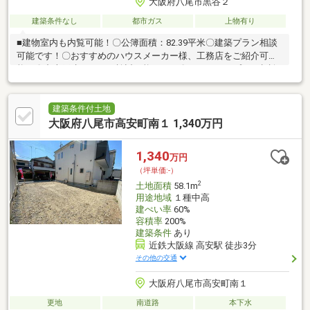
大阪府八尾市黒谷２
建築条件なし
都市ガス
上物有り
■建物室内も内覧可能！〇公簿面積：82.39平米〇建築プラン相談
可能です！〇おすすめのハウスメーカー様、工務店をご紹介可
能！〇中古戸建としても検討可能です！〇リフォームプラン相談
可能です！～ライフインフォメーション～・ホームセンターコー
ナン外環八尾山本店まで約1100m・マツヤデンキ山本店まで約
2400m・南高安小学校まで約1600m・南高安中学校まで約1400m
建築条件付土地
大阪府八尾市高安町南１ 1,340万円
1,340
万円
（坪単価:-）
2
土地面積
58.1m
用途地域
１種中高
建ぺい率
60%
容積率
200%
建築条件
あり
近鉄大阪線 高安駅 徒歩3分
その他の交通
大阪府八尾市高安町南１
更地
南道路
本下水