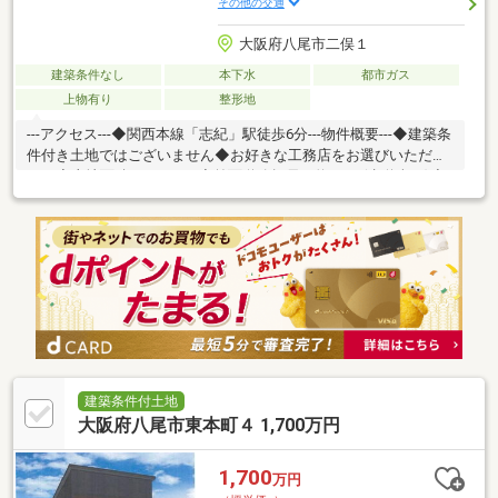
その他の交通
大阪府八尾市二俣１
建築条件なし
本下水
都市ガス
上物有り
整形地
---アクセス---◆関西本線「志紀」駅徒歩6分---物件概要---◆建築条
件付き土地ではございません◆お好きな工務店をお選びいただけ
ます◆土地面積：58.34m2◆前面道路幅員：約8.8ｍ(歩道含む)◆
前面道路との高低差はほぼございません---周辺環境---◆曙川東小
学校まで徒歩5分(約340ｍ)◆曙川南中学校まで徒歩15分(約1175
ｍ)◆ココカラファイン志紀駅前店まで徒歩5分(約380ｍ)◆アクロ
スプラザ八尾まで徒歩5分(約400ｍ)◆八尾志紀郵便局まで徒歩6分
(約480ｍ)◆万代八尾曙川店まで徒歩7分(約550ｍ)◆ライフ志紀店
まで徒歩10分(約780ｍ)
建築条件付土地
大阪府八尾市東本町４ 1,700万円
1,700
万円