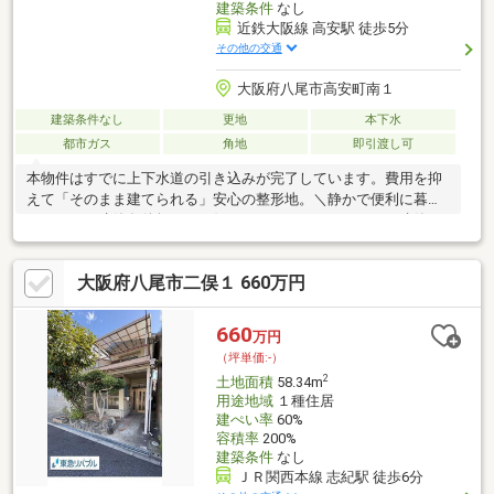
建築条件
なし
近鉄大阪線 高安駅 徒歩5分
その他の交通
大阪府八尾市高安町南１
建築条件なし
更地
本下水
都市ガス
角地
即引渡し可
本物件はすでに上下水道の引き込みが完了しています。費用を抑
えて「そのまま建てられる」安心の整形地。＼静かで便利に暮ら
したい／ 建築条件無し！お好きなハウスメーカーさんで建築で
きます。生活利便施設も揃い市内への通勤通学スムーズ。-----------
-----------------------------------------------静かなところに住みたい… でも
大阪府八尾市二俣１ 660万円
不便なのはイヤ！市内へも出やすく、近隣に公園もあり子育て世
帯・シニア世代共に人気のエリア。駅歩約5分、スーパーや小学校
等徒歩圏内にあって便利♪車の出入りがしやすい角地は事務所など
660
万円
の用地としてもおススメです。
（坪単価:-）
2
土地面積
58.34m
用途地域
１種住居
建ぺい率
60%
容積率
200%
建築条件
なし
ＪＲ関西本線 志紀駅 徒歩6分