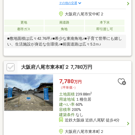
その他の交通
大阪府八尾市安中町２
更地
南道路
本下水
都市ガス
角地
即引渡し可
■敷地面積は広々42.76坪♪■希少な東南角地♪■子育て世帯にも嬉し
い、生活施設が身近な住環境♪■前面道路は広々5.2ｍ♪
大阪府八尾市東本町２ 7,780万円
7,780
万円
（坪単価:-）
2
土地面積
239.88m
用途地域
１種住居
建ぺい率
60%
容積率
200%
建築条件
なし
近鉄大阪線 近鉄八尾駅 徒歩4分
大阪府八尾市東本町２