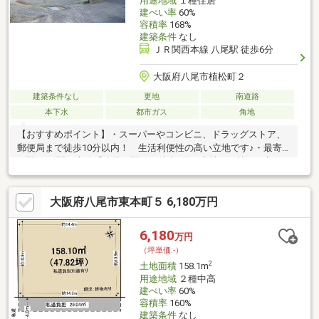
用途地域
１種住居
建ぺい率
60%
容積率
168%
建築条件
なし
ＪＲ関西本線 八尾駅 徒歩6分
大阪府八尾市植松町２
建築条件なし
更地
南道路
本下水
都市ガス
角地
【おすすめポイント】・スーパーやコンビニ、ドラッグストア、
郵便局まで徒歩10分以内！ 生活利便性の高い立地です♪・最寄
り駅のJR関西本線「八尾」駅まで徒歩6分の立地！ 忙しい朝や
遅い帰宅時にも便利です♪・小学校やお近くの保育園まで徒歩6分
の立地！ 子育て環境も充実♪【交通】・JR関西本線「八尾」駅
大阪府八尾市東本町５ 6,180万円
徒歩6分【周辺施設】・八尾市立永畑小学校まで430ｍ（徒歩6
分）・八尾市立龍華中学校まで1480ｍ（徒歩19分）・トレジャー
キッズながはた保育園まで450ｍ（徒歩6分）・サンディ陽光園店
6,180
万円
まで710ｍ（徒歩9分）・セブンイレブン八尾相生町2丁目店まで
（坪単価:-）
450ｍ（徒歩6分）
2
土地面積
158.1m
用途地域
２種中高
建ぺい率
60%
容積率
160%
建築条件
なし