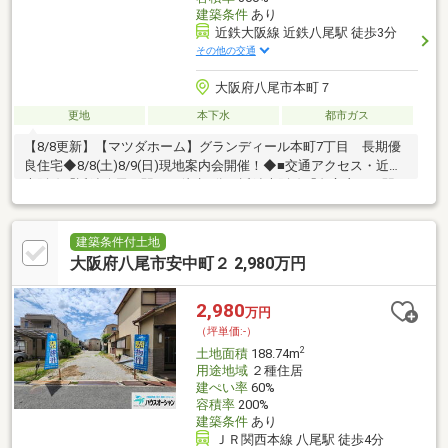
建築条件
あり
近鉄大阪線 近鉄八尾駅 徒歩3分
その他の交通
大阪府八尾市本町７
更地
本下水
都市ガス
【8/8更新】【マツダホーム】グランディール本町7丁目 長期優
良住宅◆8/8(土)8/9(日)現地案内会開催！◆■交通アクセス・近鉄
大阪線「近鉄八尾」駅まで徒歩3分・近鉄大阪線「久宝寺口」駅ま
で徒歩16分・JR関西本線「八尾」駅まで徒歩22分■間取り自由設
計×長期優良住宅仕様！長く快適に過ごせる住まい◎■土地面積47
坪超！建ぺい率80％、容積率300％の建物を建築可能です。■現況
建築条件付土地
更地につき、設計プランが決まり次第スムーズに建築に移行でき
大阪府八尾市安中町２ 2,980万円
ます。■WICやSICなどの豊富な収納スペース付き「3LDK」の建築
プラン例あり。■陽当たり良好な庭や2台分の駐車場(車種による)
2,980
万円
もご検討いただけます。
（坪単価:-）
2
土地面積
188.74m
用途地域
２種住居
建ぺい率
60%
容積率
200%
建築条件
あり
ＪＲ関西本線 八尾駅 徒歩4分