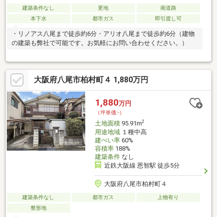
建築条件なし
更地
南道路
本下水
都市ガス
即引渡し可
・リノアス八尾まで徒歩約6分・アリオ八尾まで徒歩約6分（建物
の建築も弊社で可能です。お気軽にお問い合わせください。）
大阪府八尾市柏村町４ 1,880万円
1,880
万円
（坪単価:-）
2
土地面積
95.91m
用途地域
１種中高
建ぺい率
60%
容積率
188%
建築条件
なし
近鉄大阪線 恩智駅 徒歩5分
大阪府八尾市柏村町４
建築条件なし
都市ガス
上物有り
整形地