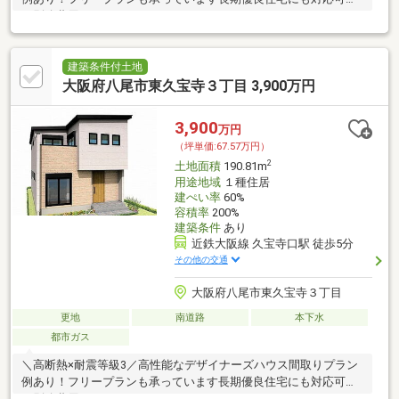
（別途費用）
建築条件付土地
大阪府八尾市東久宝寺３丁目 3,900万円
3,900
万円
（坪単価:67.57万円）
2
土地面積
190.81m
用途地域
１種住居
建ぺい率
60%
容積率
200%
建築条件
あり
近鉄大阪線 久宝寺口駅 徒歩5分
その他の交通
大阪府八尾市東久宝寺３丁目
更地
南道路
本下水
都市ガス
＼高断熱×耐震等級3／高性能なデザイナーズハウス間取りプラン
例あり！フリープランも承っています長期優良住宅にも対応可能
（別途費用）