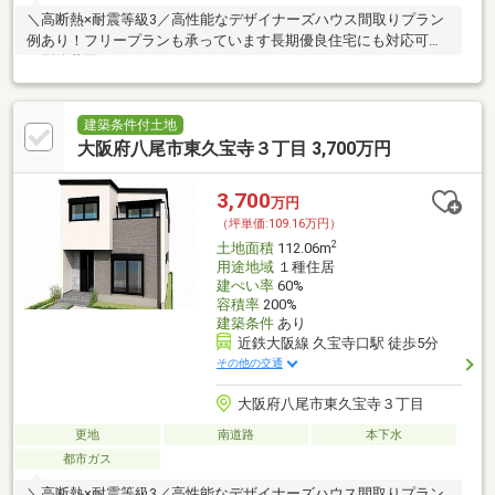
＼高断熱×耐震等級3／高性能なデザイナーズハウス間取りプラン
例あり！フリープランも承っています長期優良住宅にも対応可能
（別途費用）
建築条件付土地
大阪府八尾市東久宝寺３丁目 3,700万円
3,700
万円
（坪単価:109.16万円）
2
土地面積
112.06m
用途地域
１種住居
建ぺい率
60%
容積率
200%
建築条件
あり
近鉄大阪線 久宝寺口駅 徒歩5分
その他の交通
大阪府八尾市東久宝寺３丁目
更地
南道路
本下水
都市ガス
＼高断熱×耐震等級3／高性能なデザイナーズハウス間取りプラン