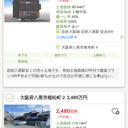
（坪単価:-）
2
土地面積
89.44m
用途地域
２種中高
建ぺい率
60%
容積率
200%
建築条件
あり
近鉄大阪線 近鉄八尾駅 徒歩6分
その他の交通
大阪府八尾市東本町４
本下水
都市ガス
上物有り
整形地
近鉄八尾駅近くの売り土地です。有効土地面積27坪付で建築プラ
ン105平米まで可能♪駅ちかなので生活が不便に感じる事はないで
す。
大阪府八尾市植松町２ 2,480万円
2,480
万円
（坪単価:-）
2
土地面積
115.19m