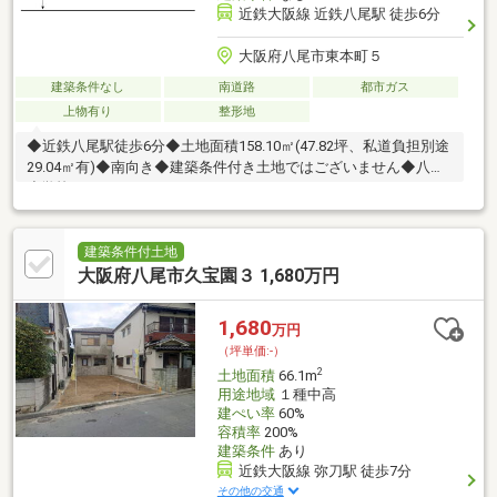
近鉄大阪線 近鉄八尾駅 徒歩6分
大阪府八尾市東本町５
建築条件なし
南道路
都市ガス
上物有り
整形地
◆近鉄八尾駅徒歩6分◆土地面積158.10㎡(47.82坪、私道負担別途
29.04㎡有)◆南向き◆建築条件付き土地ではございません◆八尾
小学校まで795ｍ
建築条件付土地
大阪府八尾市久宝園３ 1,680万円
1,680
万円
（坪単価:-）
2
土地面積
66.1m
用途地域
１種中高
建ぺい率
60%
容積率
200%
建築条件
あり
近鉄大阪線 弥刀駅 徒歩7分
その他の交通