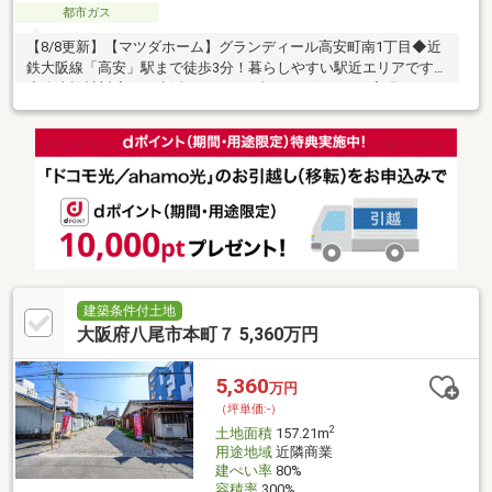
都市ガス
【8/8更新】【マツダホーム】グランディール高安町南1丁目◆近
鉄大阪線「高安」駅まで徒歩3分！暮らしやすい駅近エリアです。
◆自由設計対応で、生活スタイルに合わせた住まいを実現いただ
けます。◆設計・間取りの柔軟性が比較的高い、シンプルな区画
形状です。◆耐震等級3、ZEH水準の家づくりが叶います。◆建物
のボリュームなどのイメージが膨らむ、参考プラン例をご用意し
ております。◆周辺環境が充実・サンディ八尾高安店まで徒歩3
分・ローソン八尾高安駅前店まで徒歩5分・ドラッグストアライフ
ォート高安店まで徒歩3分・八尾平和幼稚園まで徒歩5分・高安西
小学校まで徒歩10分・曙川中学校まで徒歩11分
建築条件付土地
大阪府八尾市本町７ 5,360万円
5,360
万円
（坪単価:-）
2
土地面積
157.21m
用途地域
近隣商業
建ぺい率
80%
容積率
300%