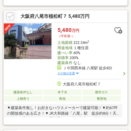
大阪府八尾市植松町７ 5,480万円
5,480
万円
（坪単価:-）
2
土地面積
222.34m
用途地域
１種住居
建ぺい率
60%
容積率
200%
建築条件
なし
ＪＲ関西本線 八尾駅 徒歩8分
その他の交通
大阪府八尾市植松町７
建築条件なし
本下水
都市ガス
上物有り
角地
整形地
▼建築条件無し！お好きなハウスメーカーで建築可能！▼約67坪
の開放感のある広さ！▼JR大和路線「八尾」駅 徒歩約8分！天
王寺まで乗り換え不要！通勤通学に便利な立地！▼永畑小学校ま
で徒歩約7分！お子様の通学も安心！▼徒歩圏内にお買い物施設充
実！▼周辺環境グルメシティ八尾店 徒歩約3分スーパーサンコー