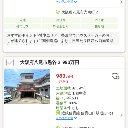
その他の交通
大阪府八尾市光南町２
更地
南道路
本下水
都市ガス
即引渡し可
整形地
おすすめポイント○希少エリア、整形地でハウスメーカーのおう
ちが建てられます♪〇南側道路により、日当たり良好♪○前面道路
幅が約5ｍ以上となり、車の出し入れも楽々♪〇ハウスメーカーの
おうち！〇近隣ではアリオ、総合病院やドラッグストア等の商業
施設が多数点在していますので、生活に便利な立地♪
大阪府八尾市黒谷２ 980万円
980
万円
（坪単価:-）
2
土地面積
82.39m
用途地域
１種中高
建ぺい率
60%
容積率
160%
建築条件
なし
近鉄信貴線 信貴山口駅 徒歩3分
その他の交通