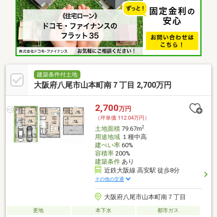
建築条件付土地
大阪府八尾市山本町南７丁目 2,700万円
2,700
万円
（坪単価:112.04万円）
2
土地面積
79.67m
用途地域
１種中高
建ぺい率
60%
容積率
200%
建築条件
あり
近鉄大阪線 高安駅 徒歩8分
その他の交通
大阪府八尾市山本町南７丁目
更地
本下水
都市ガス