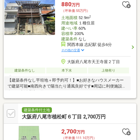
880
万円
（坪単価:55万円）
2
土地面積
52.9m
用途地域
１種住居
建ぺい率
60%
容積率
200%
建築条件
なし
関西本線 志紀駅 徒歩6分
その他の交通
大阪府八尾市天王寺屋２丁目
建築条件なし
本下水
上物有り
【建築条件なし平坦地＋即予約可！】■お好きなハウスメーカー
で建築可能■南西向きで陽当たり通風良好です■周辺に利便施設も
多く、生活環境が整っております
建築条件付土地
大阪府八尾市植松町６丁目 2,700万円
2,700
万円
（坪単価:111.10万円）