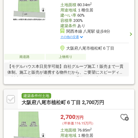
2
土地面積
80.34m
用途地域
１種住居
建ぺい率
60%
容積率
200%
建築条件
あり
関西本線 八尾駅 徒歩8分
その他の交通
大阪府八尾市植松町６丁目
南道路
上物有り
【モデルハウス本日見学可能】自社グループ施工！販売まで一貫
体制。施工と販売が連携する物件だから、ご要望にスピーディー
に対応。設計・性能・広さ、すべてに妥協しない家づくり。
建築条件付土地
大阪府八尾市植松町６丁目 2,700万円
2,700
万円
（坪単価:116.15万円）
2
土地面積
76.85m
用途地域
１種住居