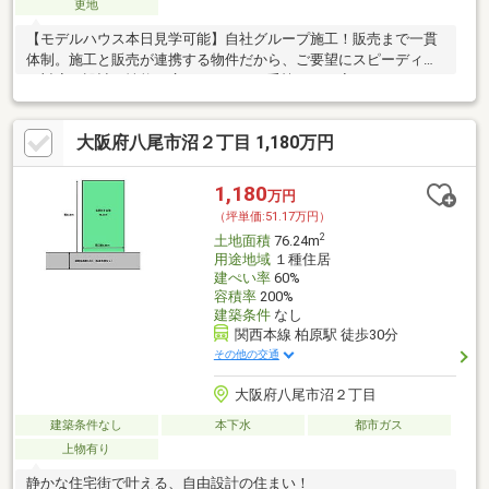
更地
【モデルハウス本日見学可能】自社グループ施工！販売まで一貫
体制。施工と販売が連携する物件だから、ご要望にスピーディー
に対応。設計・性能・広さ、すべてに妥協しない家づくり。
大阪府八尾市沼２丁目 1,180万円
1,180
万円
（坪単価:51.17万円）
2
土地面積
76.24m
用途地域
１種住居
建ぺい率
60%
容積率
200%
建築条件
なし
関西本線 柏原駅 徒歩30分
その他の交通
大阪府八尾市沼２丁目
建築条件なし
本下水
都市ガス
上物有り
静かな住宅街で叶える、自由設計の住まい！