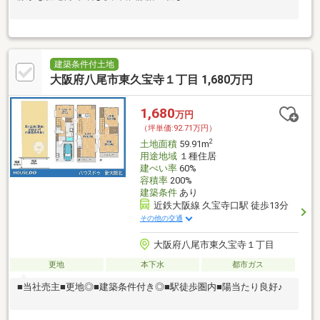
建築条件付土地
大阪府八尾市東久宝寺１丁目 1,680万円
1,680
万円
（坪単価:92.71万円）
2
土地面積
59.91m
用途地域
１種住居
建ぺい率
60%
容積率
200%
建築条件
あり
近鉄大阪線 久宝寺口駅 徒歩13分
その他の交通
大阪府八尾市東久宝寺１丁目
更地
本下水
都市ガス
■当社売主■更地◎■建築条件付き◎■駅徒歩圏内■陽当たり良好♪