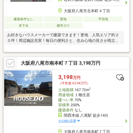
大阪府八尾市北本町４丁目
建築条件なし
更地
平坦地
本下水
都市ガス
お好きなハウスメーカーで建築できます！更地 人気エリア約２
０坪！周辺施設充実！毎日の便利さと、住み心地の良さが両立！
買い物も外食も、徒歩圏で完結する快適生活！
大阪府八尾市南本町７丁目 3,198万円
3,198
万円
（坪単価:63.04万円）
2
土地面積
167.72m
用途地域
１種住居
建ぺい率
70%
容積率
200%
建築条件
なし
関西本線 八尾駅 徒歩14分
その他の交通
大阪府八尾市南本町７丁目