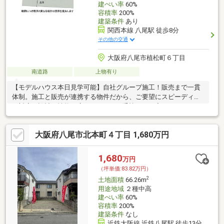
建ぺい率
60%
容積率
200%
建築条件
あり
関西本線 八尾駅 徒歩8分
その他の交通
大阪府八尾市植松町６丁目
南道路
上物有り
【モデルハウス本日見学可能】自社グループ施工！販売まで一貫
体制。施工と販売が連携する物件だから、ご要望にスピーディー
に対応。設計・性能・広さ、すべてに妥協しない家づくり。
大阪府八尾市北本町４丁目 1,680万円
1,680
万円
（坪単価:83.82万円）
2
土地面積
66.26m
用途地域
２種中高
建ぺい率
60%
容積率
200%
建築条件
なし
近鉄大阪線 近鉄八尾駅 徒歩13分