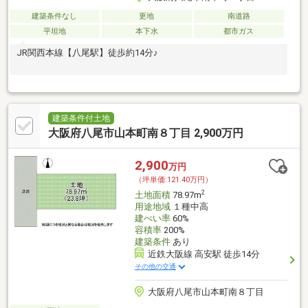
建築条件なし
更地
南道路
平坦地
本下水
都市ガス
JR関西本線【八尾駅】徒歩約14分♪
建築条件付土地
大阪府八尾市山本町南８丁目 2,900万円
2,900
万円
（坪単価:121.40万円）
2
土地面積
78.97m
用途地域
１種中高
建ぺい率
60%
容積率
200%
建築条件
あり
近鉄大阪線 高安駅 徒歩14分
その他の交通
大阪府八尾市山本町南８丁目