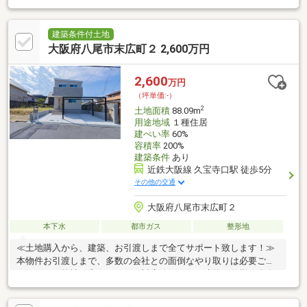
のご紹介、リフォームまでトータルサポート。豊富な経験と実績
で、お客様の大切な不動産取引をしっかりサポートいたします。
住まいに関する疑問やお悩みは、どんなことでもワールドスタイ
建築条件付土地
ルへお気軽にご相談ください。
大阪府八尾市末広町２ 2,600万円
2,600
万円
（坪単価:-）
2
土地面積
88.09m
用途地域
１種住居
建ぺい率
60%
容積率
200%
建築条件
あり
近鉄大阪線 久宝寺口駅 徒歩5分
その他の交通
大阪府八尾市末広町２
本下水
都市ガス
整形地
≪土地購入から、建築、お引渡しまで全てサポート致します！≫
本物件お引渡しまで、多数の会社との面倒なやり取りは必要ござ
いません！弊社が窓口となりご対応致します。建物の仕様、資金
計画などご説明させて頂きます。本物件は、建物プランをご用意
しております。 お客様と、間取りからご一緒に考えて進め