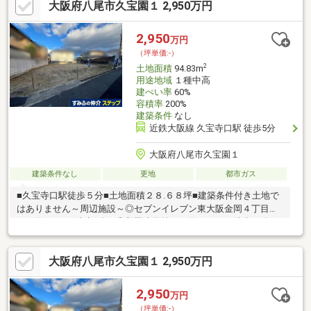
大阪府八尾市久宝園１ 2,950万円
てまいります。気になることがございましたら、是非お気軽にお
問合せ下さいませ
2,950
万円
（坪単価:-）
2
土地面積
94.83m
用途地域
１種中高
建ぺい率
60%
容積率
200%
建築条件
なし
近鉄大阪線 久宝寺口駅 徒歩5分
大阪府八尾市久宝園１
建築条件なし
更地
都市ガス
■久宝寺口駅徒歩５分■土地面積２８.６８坪■建築条件付き土地で
はありません～周辺施設～◎セブンイレブン東大阪金岡４丁目店
まで約400m（徒歩5分）◎美園小学校まで約1000m（徒歩13分）
◎久宝寺中学校まで約1000m(徒歩13分）◎コノミヤ大蓮東店まで
約450m（徒歩6分）
大阪府八尾市久宝園１ 2,950万円
2,950
万円
（坪単価:-）