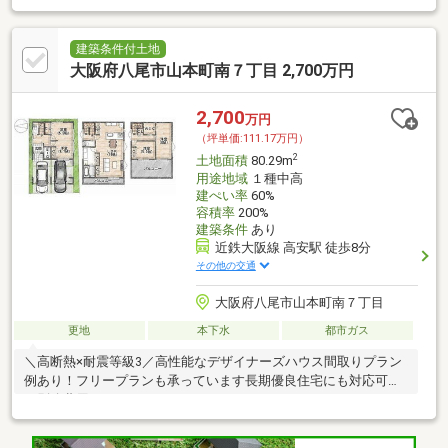
建築条件付土地
大阪府八尾市山本町南７丁目 2,700万円
2,700
万円
（坪単価:111.17万円）
2
土地面積
80.29m
用途地域
１種中高
建ぺい率
60%
容積率
200%
建築条件
あり
近鉄大阪線 高安駅 徒歩8分
その他の交通
大阪府八尾市山本町南７丁目
更地
本下水
都市ガス
＼高断熱×耐震等級3／高性能なデザイナーズハウス間取りプラン
例あり！フリープランも承っています長期優良住宅にも対応可能
（別途費用）