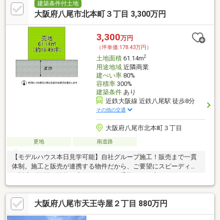
建築条件付土地
大阪府八尾市北本町３丁目 3,300万円
3,300
万円
（坪単価:178.43万円）
2
土地面積
61.14m
用途地域
近隣商業
建ぺい率
80%
容積率
300%
建築条件
あり
近鉄大阪線 近鉄八尾駅 徒歩8分
その他の交通
大阪府八尾市北本町３丁目
更地
南道路
【モデルハウス本日見学可能】自社グループ施工！販売まで一貫
体制。施工と販売が連携する物件だから、ご要望にスピーディー
に対応。設計・性能・広さ、すべてに妥協しない家づくり。
大阪府八尾市天王寺屋２丁目 880万円