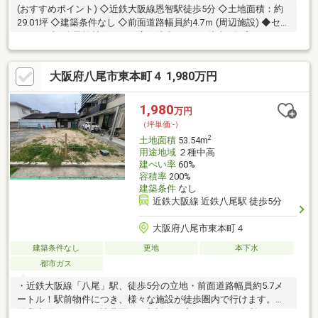
(おすすめポイント) ◇近鉄大阪線恩智駅徒歩5分 ◇土地面積：約
29.01坪 ◇建築条件なし ◇前面道路幅員約4.7ｍ (周辺施設) ◆セブ
ンイレブン八尾柏村町三丁目店 徒歩350ｍ 徒歩5分 ◆ローソン
八尾恩智北町一丁目店 約410ｍ 徒歩6分 ◆サンディ恩智店 約
380ｍ 徒歩5分 ◆アクロスプラザ八尾 約930ｍ 徒歩12分 ◆ダ
大阪府八尾市東本町４ 1,980万円
イソー八尾恩智店 約480ｍ 徒歩6分 ◆医療法人孝徳会 徳田診
療所 約270ｍ 徒歩4分 ◆やべ歯科クリニック 約150ｍ 徒歩
2分 ◆認定こども園あけぼの第二保育園 約1000ｍ 徒歩13分
1,980
万円
（坪単価:-）
2
土地面積
53.54m
用途地域
２種中高
建ぺい率
60%
容積率
200%
建築条件
なし
近鉄大阪線 近鉄八尾駅 徒歩5分
大阪府八尾市東本町４
建築条件なし
更地
本下水
都市ガス
・近鉄大阪線「八尾」駅、徒歩5分の立地・前面道路幅員約5.7メ
ートル！駅前物件につき、様々な施設が徒歩圏内で行けます。不
動産売買をはじめ、諸費用のご相談、住宅ローン、低金利ローン