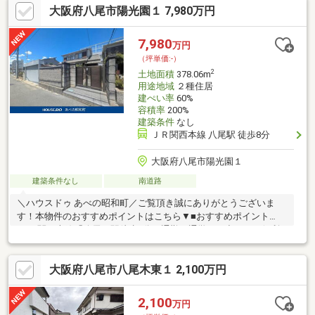
大阪府八尾市陽光園１ 7,980万円
八尾市植松店 徒歩約6分ファミリーマート東太子1丁目店 徒歩
約4分セブンイレブン八尾太子堂2丁目店 徒歩約8分ドラッグセ
イムス八尾南植松店 徒歩約5分【古家詳細】木造瓦・亜鉛メッキ
7,980
万円
鋼板2階建て延床面積：約208.83平米※南側道路調査中※私道負担
（坪単価:-）
有無調査中
2
土地面積
378.06m
用途地域
２種住居
建ぺい率
60%
容積率
200%
建築条件
なし
ＪＲ関西本線 八尾駅 徒歩8分
大阪府八尾市陽光園１
建築条件なし
南道路
＼ハウスドゥ あべの昭和町／ご覧頂き誠にありがとうございま
す！本物件のおすすめポイントはこちら▼■おすすめポイント①
＜JR関西本線「八尾」駅徒歩8分＞通勤・通学やお出かけに便利
な駅近アクセス！周辺にはスーパーやコンビニ、郵便局が徒歩圏
内に揃う充実した住環境です。■おすすめポイント②＜ゆとりの
大阪府八尾市八尾木東１ 2,100万円
敷地面積約114坪＞約114坪の広大な敷地を誇ります。■おすすめ
ポイント③＜安心の建築条件なし＞お好きなハウスメーカーや工
務店で自由に建築可能です。ご家族のこだわりを詰め込んだオン
2,100
万円
リーワンの住まいをカタチにできます。