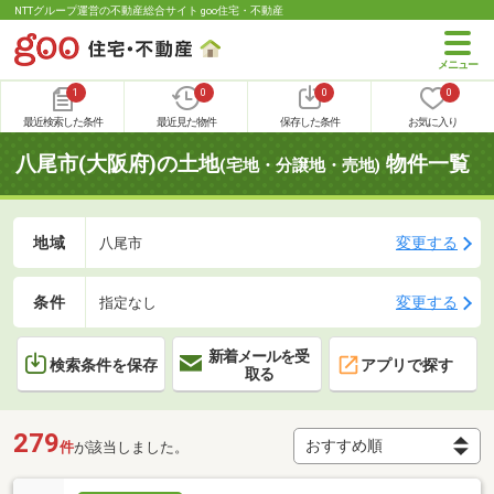
NTTグループ運営の不動産総合サイト goo住宅・不動産
1
0
0
0
最近検索した条件
最近見た物件
保存した条件
お気に入り
八尾市(大阪府)の土地
物件一覧
(宅地・分譲地・売地)
地域
変更する
八尾市
条件
変更する
指定なし
新着メールを受
検索条件を保存
アプリで探す
取る
279
件
が該当しました。