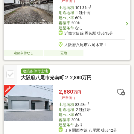
（坪単価:-）
2
土地面積
101.31m
用途地域
１種中高
建ぺい率
60%
容積率
200%
建築条件
なし
近鉄大阪線 恩智駅 徒歩15分
大阪府八尾市八尾木東１
建築条件なし
更地
建築条件付土地
大阪府八尾市光南町２ 2,880万円
2,880
万円
（坪単価:-）
2
土地面積
82.58m
用途地域
２種住居
建ぺい率
60%
容積率
200%
建築条件
あり
ＪＲ関西本線 八尾駅 徒歩12分