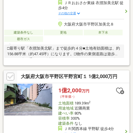
ＪＲおおさか東線 衣摺加美北駅 徒
歩4分
その他の交通
大阪府大阪市平野区加美北８
建築条件なし
更地
本下水
都市ガス
□最寄り駅「衣摺加美北駅」まで徒歩約４分■土地有効面積は、約
156.88平米（約47.45坪）になります。□物件の東側道路は遊歩道
です。※車の通行不可■近隣には、コンビニ・スーパーなどの他に
加美長沢公園などもあり、暮らしやすい環境です。□詳細につき
ましては、お気軽に担当者までご連絡下さい。
大阪府大阪市平野区平野宮町１ 1億2,000万円
1億2,000
万円
（坪単価:-）
2
土地面積
189.39m
用途地域
近隣商業
建ぺい率
80%
容積率
300%
建築条件
なし
ＪＲ関西本線 平野駅 徒歩4分