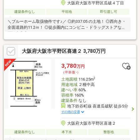
大阪府大阪市平野区瓜破４丁目
建築条件なし
平坦地
即引渡し可
＼ブルーホーム取扱物件です♪／ ◎約337.05 の土地！ ◎西向き・
全面道路約11.2ｍ！ ◎徒歩圏内にコンビニ・ドラッグストアなど
周辺充実◎
大阪府大阪市平野区喜連２ 3,780万円
3,780
万円
（坪単価:-）
2
土地面積
116.25m
用途地域
２種中高
建ぺい率
60%
容積率
160%
建築条件
なし
地下鉄谷町線 喜連瓜破駅 徒歩5分
その他の交通
大阪府大阪市平野区喜連２
建築条件なし
本下水
整形地