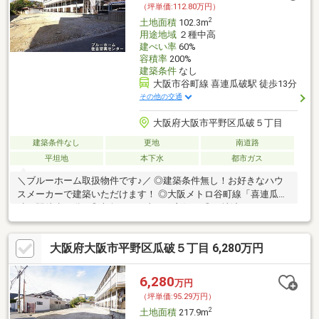
（坪単価:112.80万円）
2
土地面積
102.3m
用途地域
２種中高
建ぺい率
60%
容積率
200%
建築条件
なし
大阪市谷町線 喜連瓜破駅 徒歩13分
その他の交通
大阪府大阪市平野区瓜破５丁目
建築条件なし
更地
南道路
平坦地
本下水
都市ガス
＼ブルーホーム取扱物件です♪／ ◎建築条件無し！お好きなハウ
スメーカーで建築いただけます！ ◎大阪メトロ谷町線「喜連瓜
破」駅徒歩13分♪ ◎南向きで日当たり良好！ ◎更地渡し！
大阪府大阪市平野区瓜破５丁目 6,280万円
6,280
万円
（坪単価:95.29万円）
2
土地面積
217.9m