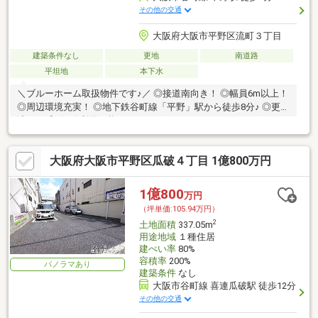
その他の交通
大阪府大阪市平野区流町３丁目
建築条件なし
更地
南道路
平坦地
本下水
＼ブルーホーム取扱物件です♪／ ◎接道南向き！ ◎幅員6m以上！
◎周辺環境充実！ ◎地下鉄谷町線「平野」駅から徒歩8分♪ ◎更地
渡し！ ◎3沿線利用可能！
大阪府大阪市平野区瓜破４丁目 1億800万円
1億800
万円
（坪単価:105.94万円）
2
土地面積
337.05m
用途地域
１種住居
建ぺい率
80%
容積率
200%
パノラマあり
建築条件
なし
大阪市谷町線 喜連瓜破駅 徒歩12分
その他の交通