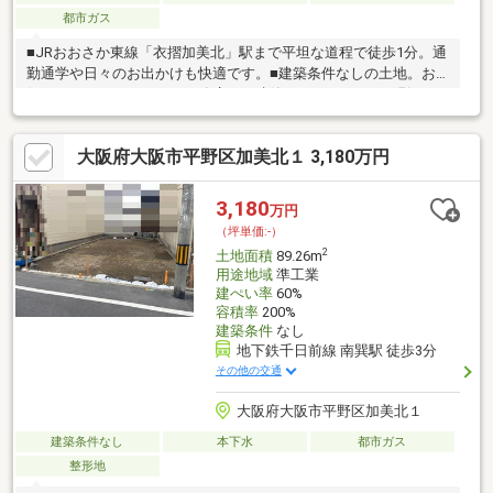
都市ガス
■JRおおさか東線「衣摺加美北」駅まで平坦な道程で徒歩1分。通
勤通学や日々のお出かけも快適です。■建築条件なしの土地。お
好みのハウスメーカーや工務店でご建築いただけます。■現況更
地のため、設計プランが決まり次第スムーズに建築へ移行可能。
■複数台分の並列カースペースや広いお庭を設けるなど、自由度
大阪府大阪市平野区加美北１ 3,180万円
の高い設計が可能です。■周囲はすでに建物が建っているため、
実際の状況を考慮してプランニングできます。■東側前面道路の
幅員は約6.1m、接道間口は約19.9mです。■周辺環境・ローソン東
3,180
万円
大阪衣摺五丁目店まで徒歩2分・V・drug衣摺加美北店まで徒歩5
（坪単価:-）
分・サンディ大蓮店まで徒歩11分
2
土地面積
89.26m
用途地域
準工業
建ぺい率
60%
容積率
200%
建築条件
なし
地下鉄千日前線 南巽駅 徒歩3分
その他の交通
大阪府大阪市平野区加美北１
建築条件なし
本下水
都市ガス
整形地