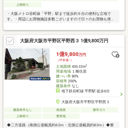
上物有り
・大阪メトロ谷町線「平野」駅まで徒歩約６分の便利な立地で
す。・周辺にお買物施設多数ございますので日々のお買物も便利
な立地です。・陽当りの良い立地です。・前面道路お車の交通が
少なくお子様も安心の立地です。～弊社ではリノベーションはも
ちろん、新築戸建の販売、注文住宅、土地探しなど不動産の事な
大阪府大阪市平野区平野西３ 1億9,800万円
ら全般的にご提案が可能です～ 銀行ローンといった資金計画も
お任せください。 是非、お問合せください！
1億9,800
万円
（坪単価:-）
2
土地面積
436.32m
用途地域
１種住居
建ぺい率
80%
容積率
200%
建築条件
なし
地下鉄谷町線 平野駅 徒歩6分
大阪府大阪市平野区平野西３
建築条件なし
南道路
都市ガス
上物有り
整形地
◆二方道路（南側公道幅員約6.0ｍ・北側公道幅員約8.0ｍ）◆整