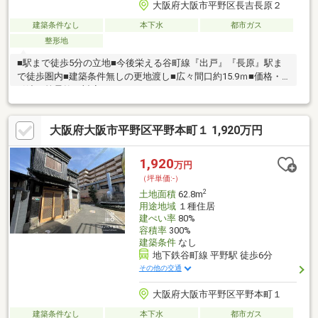
大阪府大阪市平野区長吉長原２
建築条件なし
本下水
都市ガス
整形地
■駅まで徒歩5分の立地■今後栄える谷町線『出戸』『長原』駅ま
で徒歩圏内■建築条件無しの更地渡し■広々間口約15.9ｍ■価格・
引渡し等柔軟に対応させていただきます♪
大阪府大阪市平野区平野本町１ 1,920万円
1,920
万円
（坪単価:-）
2
土地面積
62.8m
用途地域
１種住居
建ぺい率
80%
容積率
300%
建築条件
なし
地下鉄谷町線 平野駅 徒歩6分
その他の交通
大阪府大阪市平野区平野本町１
建築条件なし
本下水
都市ガス