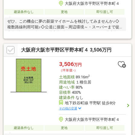
大阪府大阪市平野区平野本町４
建築条件なし
更地
即引渡し可
ぜひ、この機会に夢の新築マイホームを検討してみませんか♪◇
複数路線利用可能♪◇公道に接面～周辺環境～・スーパーまで徒
歩約9分・コンビニまで徒歩約5分・ドラッグストアまで徒歩約8
分・区役所まで徒歩約11分・銀行まで徒歩約6分・公園まで徒歩
約6分その他、周辺は生活に便利な施設が多数あります！◎天王
大阪府大阪市平野区平野本町４ 3,506万円
寺、東梅田など乗り換えなしで通勤やお出かけも楽々♪◎保育園ま
で近いので子育て世代のご家族にもオススメ♪お気軽にお問合せく
ださい！お待ちしております♪
3,506
万円
（坪単価:-）
2
土地面積
89.16m
用途地域
１種住居
建ぺい率
80%
容積率
400%
建築条件
なし
地下鉄谷町線 平野駅 徒歩8分
その他の交通
大阪府大阪市平野区平野本町４
建築条件なし
更地
即引渡し可