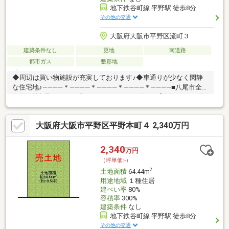
地下鉄谷町線 平野駅 徒歩8分
その他の交通
大阪府大阪市平野区流町３
建築条件なし
更地
南道路
都市ガス
整形地
◆周辺は買い物施設が充実しております♪◆車通りが少なく閑静
な住宅地♪――――＊――――＊――――＊――――＊――――■八尾市全域
の物件情報取り扱い可能！■ハウスフリーダムは【東証スタンダ
ード上場企業】です☆■物件多数揃えております！是非店頭へお
越し下さい♪■頭金０円のフルローンが可能です♪■お客様のライフ
大阪府大阪市平野区平野本町４ 2,340万円
プランに沿った物件をご提案させて頂きます☆■不動産購入や住
宅ローンについてお気軽にお問合せ下さい♪■ご来店の際は、店舗
横に駐車スペース４台分ございます♪■・平野区の【土地】ならハ
2,340
万円
ウスフリーダム八尾店 +o☆*.+o◇
（坪単価:-）
2
土地面積
64.44m
用途地域
１種住居
建ぺい率
80%
容積率
300%
建築条件
なし
地下鉄谷町線 平野駅 徒歩8分
その他の交通