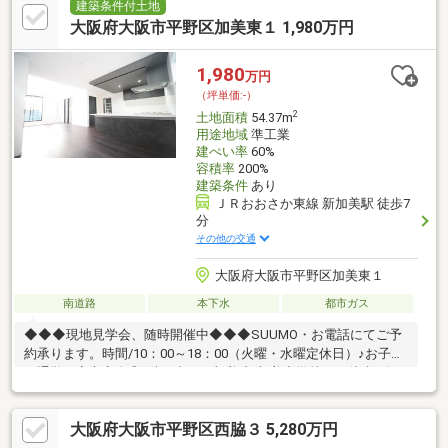
歩6分(約410m)・イオン喜連瓜破ショッピングセンター 徒歩10分
建築条件付土地
(約800m)※容積率は前面道路幅員により160％に制限されます■ ご
大阪府大阪市平野区加美東１ 1,980万円
希望の住まい探しをお手伝いします ━━━━━・・・物件の詳
細・ご相談はお気軽にお問い合わせください。
1,980
万円
（坪単価:-）
2
土地面積
54.37m
用途地域
準工業
建ぺい率
60%
容積率
200%
建築条件
あり
ＪＲおおさか東線 新加美駅 徒歩7
分
その他の交通
大阪府大阪市平野区加美東１
南道路
本下水
都市ガス
◆◆◆現地見学会、随時開催中◆◆◆SUUMO・お電話にてご予
約承ります。時間/10：00～18：00（火曜・水曜定休日）♪お子様
の通学も安心安全◎♪隣り合った加美小/加美中学校まで徒歩6分/8
分と近く子育て世帯にうれしい住環境♪スーパー、コンビニ、ドラ
ッグストアすぐそば！！毎日の生活に便利な立地にございます。2
大阪府大阪市平野区西脇３ 5,280万円
沿線使用可能でそれぞれ徒歩10分以内と通勤・通学もラクラク