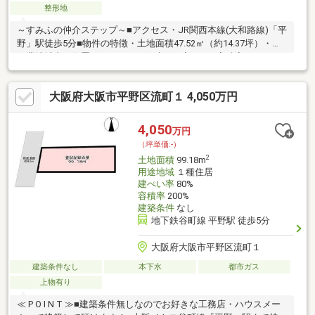
整形地
～すみふの仲介ステップ～■アクセス・JR関西本線(大和路線)「平
野」駅徒歩5分■物件の特徴・土地面積47.52㎡（約14.37坪）・準
工業地域内に位置しています。・建ぺい率80%、容積率200％・お
好きなハウスメーカーで建築可能です■ライフインフォメーショ
ン・セブンイレブンキヨスクＪＲ平野駅改札口店 徒歩6分
大阪府大阪市平野区流町１ 4,050万円
（440m）・イズミヤ平野店 徒歩4分 （320m）・ウエルシア平野
駅前店 徒歩6分（470m）・平野小学校 徒歩11分（810m）・平野
北中学校 徒歩8分（620m）
4,050
万円
（坪単価:-）
2
土地面積
99.18m
用途地域
１種住居
建ぺい率
80%
容積率
200%
建築条件
なし
地下鉄谷町線 平野駅 徒歩5分
大阪府大阪市平野区流町１
建築条件なし
本下水
都市ガス
上物有り
≪ P O I N T ≫■建築条件無しなのでお好きな工務店・ハウスメー