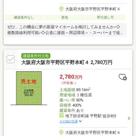
大阪府大阪市平野区平野本町４
建築条件なし
更地
即引渡し可
ぜひ、この機会に夢の新築マイホームを検討してみませんか♪◇
複数路線利用可能♪◇公道に接面～周辺環境～・スーパーまで徒
歩約9分・コンビニまで徒歩約5分・ドラッグストアまで徒歩約8
分・区役所まで徒歩約11分・銀行まで徒歩約6分・公園まで徒歩
約6分その他、周辺は生活に便利な施設が多数あります！◎天王
寺、東梅田など乗り換えなしで通勤やお出かけも楽々♪◎保育園ま
建築条件付土地
で近いので子育て世代のご家族にもオススメ♪お気軽にお問合せく
大阪府大阪市平野区平野本町４ 2,780万円
ださい！お待ちしております♪
2,780
万円
（坪単価:-）
2
土地面積
89.16m
用途地域
１種住居
建ぺい率
80%
容積率
400%
建築条件
あり
地下鉄谷町線 平野駅 徒歩8分
その他の交通
大阪府大阪市平野区平野本町４