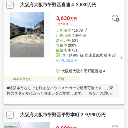
大阪府大阪市平野区喜連４ 3,630万円
3,630
万円
（坪単価:-）
2
土地面積
126.79m
用途地域
２種中高
建ぺい率
60%
容積率
200%
建築条件
なし
地下鉄谷町線 喜連瓜破駅 徒歩3分
その他の交通
大阪府大阪市平野区喜連４
建築条件なし
更地
■建築条件なしでお好きなハウスメーカーで建築可能です ご家
族のスタイルに合った住まいをご提案します。 あなたの思い描
く家を建ててみませんか■周辺の商業施設が豊富で住みやすい地
域です 買い物に便利のスーパー徒歩圏内 日用品の買い物に便
利の薬局が近い■駅が近く遠出するときや通勤・通学に便利です■
大阪府大阪市平野区平野本町２ 9,990万円
トラブルへの即対応が可能な病院が近く安心