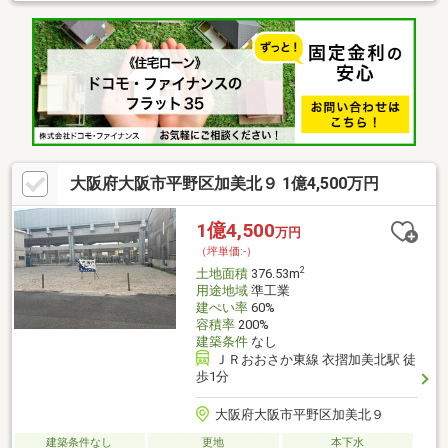
フに何でもご相談ください。当社HP→https://www.7-estate.jp/お
問合わせご予約は→0120-071-377
大阪府大阪市平野区加美北９ 1億4,500万円
1億4,500
万円
（坪単価:-）
2
土地面積
376.53m
用途地域
準工業
建ぺい率
60%
容積率
200%
建築条件
なし
ＪＲおおさか東線 衣摺加美北駅 徒
歩1分
大阪府大阪市平野区加美北９
建築条件なし
更地
本下水