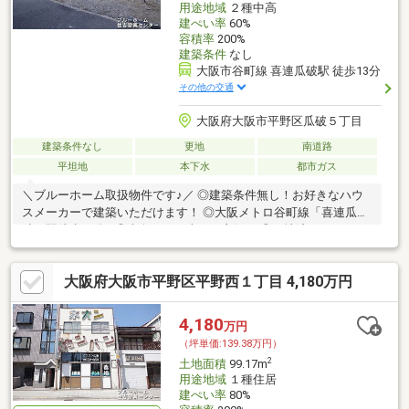
用途地域
２種中高
建ぺい率
60%
容積率
200%
建築条件
なし
大阪市谷町線 喜連瓜破駅 徒歩13分
その他の交通
大阪府大阪市平野区瓜破５丁目
建築条件なし
更地
南道路
平坦地
本下水
都市ガス
＼ブルーホーム取扱物件です♪／ ◎建築条件無し！お好きなハウ
スメーカーで建築いただけます！ ◎大阪メトロ谷町線「喜連瓜
破」駅徒歩13分♪ ◎南向きで日当たり良好！ ◎更地渡し！
大阪府大阪市平野区平野西１丁目 4,180万円
4,180
万円
（坪単価:139.38万円）
2
土地面積
99.17m
用途地域
１種住居
建ぺい率
80%