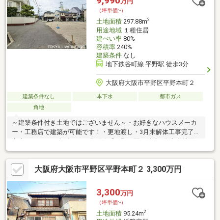
9,990
万円
（坪単価:-）
2
土地面積
297.88m
用途地域
１種住居
建ぺい率
80%
容積率
240%
建築条件
なし
地下鉄谷町線 平野駅 徒歩3分
大阪府大阪市平野区平野本町２
建築条件なし
本下水
都市ガス
角地
～建築条件付き土地ではございません～・お好きなハウスメーカ
ー・工務店で建築が可能です！・更地渡し・3月末解体工事完了予
定◆アクセス・大阪メトロ谷町線「平野」駅 徒歩3分◆土地面
積：297.88㎡（公簿） ※上記面積には私道負担が含まれます。
◆北東角地◆道路幅員：北側4m・東側2.6m～3.2m■ライフインフ
大阪府大阪市平野区平野本町２ 3,300万円
ォメーション■・コノミヤ平野西店：約410 m・デイリーヤマザキ
平野本町店：約100 m・大阪平野駅前郵便局：約160 m・大阪市平
野区役所：約530 m・平野西小学校：約600 m担当：梶野 携
3,300
万円
帯:080-7207-5763
（坪単価:-）
2
土地面積
95.24m