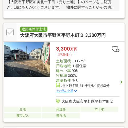
【大阪市平野区加美北一丁目（売り土地）】のページをご覧頂
き、誠にありがとうございます。 物件に関することやその他不
動産の購入に関するご質問等ございましたら、フリーコール
【0120-977606】 直通【090-9851-1343】 お気軽に近鉄不動産
の『奥野（おくの）』までお問い合わせください。◇◇不動産の
購入を検討中のお客様へ◇◇物件のご検討については、一度現地
建築条件付土地
を見ていただく事をおすすめします。図面や写真では判断できな
大阪府大阪市平野区平野本町２ 3,300万円
い部分もあります。 現地をご覧いただくことで周辺環境の状況
等を確認いただくだけでなく、 担当者より、物件の長所、短所
3,300
万円
や購入の流れ等を詳しくご説明させていただきます。
（坪単価:-）
2
土地面積
100.2m
用途地域
１種住居
建ぺい率
90%
容積率
300%
建築条件
あり
地下鉄谷町線 平野駅 徒歩3分
その他の交通
大阪府大阪市平野区平野本町２
更地
南道路
本下水
都市ガス
整形地