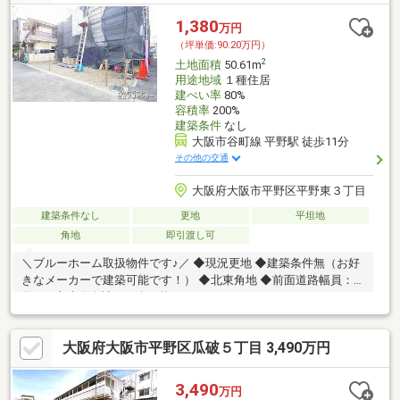
1,380
万円
（坪単価:90.20万円）
2
土地面積
50.61m
用途地域
１種住居
建ぺい率
80%
容積率
200%
建築条件
なし
大阪市谷町線 平野駅 徒歩11分
その他の交通
大阪府大阪市平野区平野東３丁目
建築条件なし
更地
平坦地
角地
即引渡し可
＼ブルーホーム取扱物件です♪／ ◆現況更地 ◆建築条件無（お好
きなメーカーで建築可能です！） ◆北東角地 ◆前面道路幅員：
約6Ｍ ◆建築会社ご紹介可能です♪
大阪府大阪市平野区瓜破５丁目 3,490万円
3,490
万円