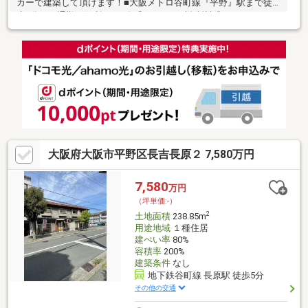
カーで建築して頂けます！■大阪メトロ谷町線『平野』駅まで徒
歩5分でご通勤も便利です♪〇「とりあえず資料請求」は オレ
ンジ色【資料請求(無料)】をタップ！〇「ご見学予約」は 赤
色【見学予約(無料)】をタップ！〇「今すぐ見学したい」「詳細
が聞きたい」 青色【電話マーク】をタップ！ 物件名をお
申し付け下さいませ♪
大阪府大阪市平野区長吉長原２ 7,580万円
7,580
万円
（坪単価:-）
2
土地面積
238.85m
用途地域
１種住居
建ぺい率
80%
容積率
200%
建築条件
なし
地下鉄谷町線 長原駅 徒歩5分
その他の交通