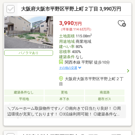
大阪府大阪市平野区平野上町２丁目 3,990万円
3,990
万円
（坪単価:114.63万円）
2
土地面積
115.08m
用途地域
商業地域
建ぺい率
80%
容積率
400%
パノラマあり
建築条件
なし
関西本線 平野駅 徒歩10分
その他の交通
大阪府大阪市平野区平野上町２丁
目
建築条件なし
更地
南道路
平坦地
本下水
都市ガス
＼ブルーホーム取扱物件です♪／ ◎南向きで日当たり良好！ ◎周
辺環境が充実しております！ ◎3沿線利用可能！ ◎建築条件な
し！ ◎更地渡し！