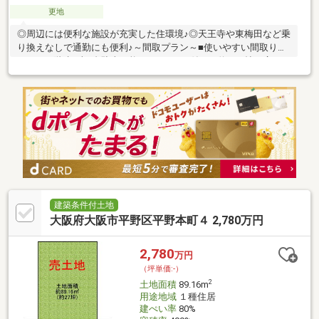
更地
◎周辺には便利な施設が充実した住環境♪◎天王寺や東梅田など乗
り換えなしで通勤にも便利♪～間取プラン～■使いやすい間取りの
3LDKの2階建■車2台駐車可能■パントリー付きの約19.5帖の広々
LDK■家族が集まるリビングに床暖房3ヵ所標準装備♪■寝室はクイ
ーンベッドを置いても余裕の広さの約8帖■メンテナンスフリー、
地震後の補修費リスクを軽減 のミライエ採用の耐震構造！～周
辺環境～・スーパーまで徒歩約1分・コンビニまで徒歩約5分・ド
ラッグストアまで徒歩約8分・郵便局まで徒歩約5分・小学校まで
徒歩約9分・公園まで徒歩約7分お気軽にお問合せください！
建築条件付土地
大阪府大阪市平野区平野本町４ 2,780万円
2,780
万円
（坪単価:-）
2
土地面積
89.16m
用途地域
１種住居
建ぺい率
80%