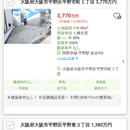
大阪府大阪市平野区平野市町１丁目 3,770万円
3,770
万円
（坪単価:112.85万円）
2
土地面積
110.45m
用途地域
１種住居
建ぺい率
80%
容積率
200%
建築条件
なし
関西本線 平野駅 徒歩9分
その他の交通
大阪府大阪市平野区平野市町１丁
目
建築条件なし
更地
南道路
平坦地
本下水
都市ガス
☆建築条件なし！ ☆近隣施設充実！ ☆間口約8.17ｍの整形地♪
大阪府大阪市平野区平野東３丁目 1,380万円