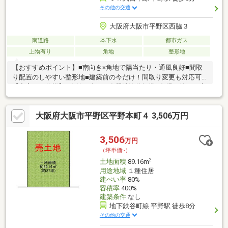
その他の交通
大阪府大阪市平野区西脇３
南道路
本下水
都市ガス
上物有り
角地
整形地
【おすすめポイント】■南向き×角地で陽当たり・通風良好■間取
り配置のしやすい整形地■建築前の今だけ！間取り変更も対応可
【充実した仕様】■食後も楽々！食器洗浄乾燥機■冬場に嬉しい床
暖房■快適な浴室暖房乾燥機【オプション商品一例】■地震も安心
◎制震ダンパー■便利な衣類乾燥機「乾太くん」■太陽光とエネフ
大阪府大阪市平野区平野本町４ 3,506万円
ァームで光熱費節約【立地環境も良好】■スーパー・コンビニが
徒歩5分圏内で便利■小学校が徒歩7分で通学も安心＼お気軽にお
問合せください／ポータルサイトや他社サイトで気になる物件が
3,506
万円
ございましたらどうぞお気軽にご相談ください！モデルハウスの
（坪単価:-）
ご案内も可能です♪
2
土地面積
89.16m
用途地域
１種住居
建ぺい率
80%
容積率
400%
建築条件
なし
地下鉄谷町線 平野駅 徒歩8分
その他の交通