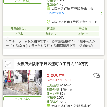
容積率
200%
パノラマあり
建築条件
なし
大阪市谷町線 平野駅 徒歩12分
その他の交通
大阪府大阪市平野区平野西１丁目
建築条件なし
南道路
平坦地
本下水
都市ガス
上物有り
＼ブルーホーム取扱物件です♪／ ◎前面道路約11ｍ！駐車もスム
ーズ！ ◎南向きで日当たり良好！ ◎周辺環境充実！ ◎3沿線利用
可能で利便性◎ ◎整形地！
大阪府大阪市平野区流町３丁目 2,280万円
2,280
万円
（坪単価:123.72万円）
2
土地面積
60.95m
用途地域
１種住居
建ぺい率
80%
容積率
200%
パノラマあり
建築条件
なし
大阪市谷町線 平野駅 徒歩8分