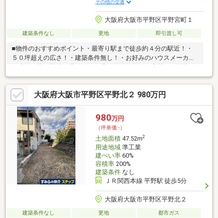
その他の交通
大阪府大阪市平野区平野宮町１
建築条件なし
更地
即引渡し可
■物件のおすすめポイント・最寄り駅まで徒歩約４分の駅近！・
５０坪超えの広さ！・建築条件無し！・お好みのハウスメーカー
で建築可能・国道25号線沿いの広い道路に面した立地！・陽当り
良好な南西向き！■周辺施設案内・イズミヤ平野店：約290ｍ（徒
歩4分）・ライフ平野西脇店：約450ｍ（徒歩7分）・セブンイレ
大阪府大阪市平野区平野北２ 980万円
ブンキヨスクＪＲ平野駅改札口店：約350ｍ（徒歩5分）・ココカ
ラファインプラスイズミヤ平野店：約350ｍ（徒歩5分）・平野大
念仏寺前郵便局：約140ｍ（徒歩2分） 等
980
万円
（坪単価:-）
2
土地面積
47.52m
用途地域
準工業
建ぺい率
60%
容積率
200%
建築条件
なし
ＪＲ関西本線 平野駅 徒歩5分
大阪府大阪市平野区平野北２
建築条件なし
更地
都市ガス