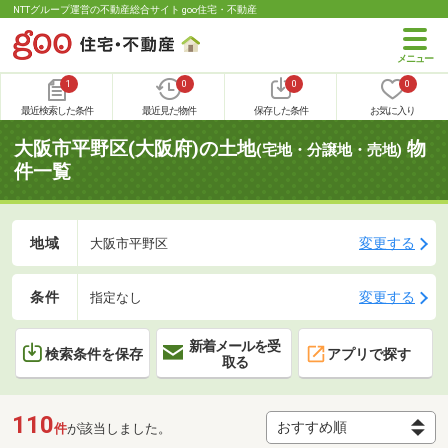
NTTグループ運営の不動産総合サイト goo住宅・不動産
1
0
0
0
最近検索した条件
最近見た物件
保存した条件
お気に入り
大阪市平野区(大阪府)の土地
物
(宅地・分譲地・売地)
件一覧
地域
変更する
大阪市平野区
条件
変更する
指定なし
新着メールを受
検索条件を保存
アプリで探す
取る
110
件
が該当しました。