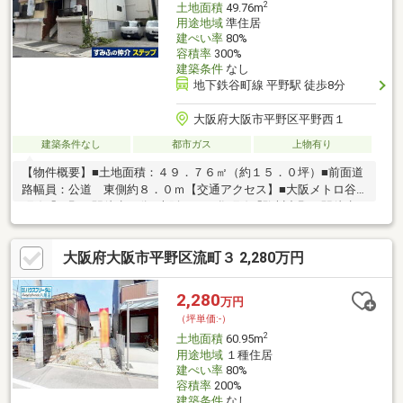
2
土地面積
49.76m
用途地域
準住居
建ぺい率
80%
容積率
300%
建築条件
なし
地下鉄谷町線 平野駅 徒歩8分
大阪府大阪市平野区平野西１
建築条件なし
都市ガス
上物有り
【物件概要】■土地面積：４９．７６㎡（約１５．０坪）■前面道
路幅員：公道 東側約８．０ｍ【交通アクセス】■大阪メトロ谷
町線「平野」駅徒歩８分■大阪メトロ谷町線「駒川中野」駅徒歩
１１分【周辺環境】☆コノミヤ平野西店まで徒歩７分（約４９０
ｍ）☆ファミリーマート平野西一丁目店まで徒歩３分（約１７０
大阪府大阪市平野区流町３ 2,280万円
ｍ）☆平野郵便局まで徒歩３分（約２２０ｍ）☆大阪市立新平野
西小学校まで徒歩９分（約６７０ｍ）☆大阪市立平野中学校まで
徒歩８分（約６１０ｍ）☆平野西公園まで徒歩７分（約５４０
2,280
万円
ｍ）
（坪単価:-）
2
土地面積
60.95m
用途地域
１種住居
建ぺい率
80%
容積率
200%
建築条件
なし