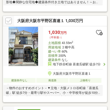
形地◆閑静な住宅地◆建築条件付き土地ではありません！～お好
きなハウスメーカー・工務店にて建築可能です～
大阪府大阪市平野区喜連１ 1,030万円
1,030
万円
（坪単価:-）
2
土地面積
43.55m
用途地域
２種中高
建ぺい率
60%
容積率
200%
建築条件
なし
地下鉄谷町線 喜連瓜破駅 徒歩7分
大阪府大阪市平野区喜連１
建築条件なし
南道路
上物有り
－物件のおすすめポイント－▼立地・大阪メトロ谷町線「喜連瓜
破」駅 徒歩7分・最寄り駅やスーパー、小・中学校等が徒歩10分
圏内に揃う住環境▼特徴・建築条件付宅地販売ではありません・
前面道路は南側幅員約4mの私道、接道間口は約4.1m▼周辺環境・
大阪市立喜連北小学校 徒歩6分(約450m)・大阪市立喜連中学校 徒