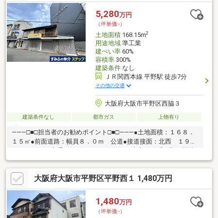
◎◆◇◆不動産のことなら株式会社葵へ◆◇◆住まい探しはもち
ろん相続相談・物件売却などもぜひお任せください!!フリーダイヤ
5,280
万円
ル0120-952-198までお問い合わせお待ちしております。経験豊富
（坪単価:-）
なスタッフが丁寧に迅速に対応いたします◎
2
土地面積
168.15m
用途地域
準工業
建ぺい率
60%
容積率
300%
建築条件
なし
ＪＲ関西本線 平野駅 徒歩7分
その他の交通
大阪府大阪市平野区西脇３
建築条件なし
都市ガス
上物有り
―――□■□担当者のお勧めポイント□■□―――●土地面積：１６８．
１５㎡●前面道路：幅員８．０ｍ 公道●接道接面：北西 １９．
７ｍ―――□■□交通アクセス□■□―――●ＪＲ大和路線「平野」駅徒
歩７分●大阪メトロ谷町線「平野」駅徒歩１２分―――□■□周辺環
境□■□―――●ｍａｎｄａｉ平野西脇店 徒歩６分（約４２０ｍ）●
大阪府大阪市平野区平野西１ 1,480万円
セブンイレブンキヨスクＪＲ平野駅改札口駅 徒歩６分（約４７
０ｍ）●フロンティア秋桜店 徒歩２分（約１３０ｍ）●セリア万
代平野西脇店 徒歩６分（約４４０ｍ）●平野小学校 徒歩１０
1,480
万円
分（約７３０ｍ）
（坪単価:-）