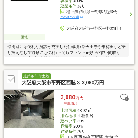
容積率
400%
建築条件
あり
地下鉄谷町線 平野駅 徒歩8分
その他の交通
大阪府大阪市平野区平野本町４
更地
◎周辺には便利な施設が充実した住環境♪◎天王寺や東梅田など乗
り換えなしで通勤にも便利♪～間取プラン～■使いやすい間取りの
3LDKの2階建■車2台駐車可能■パントリー付きの約19.5帖の広々
LDK■家族が集まるリビングに床暖房3ヵ所標準装備♪■寝室はクイ
ーンベッドを置いても余裕の広さの約8帖■メンテナンスフリー、
地震後の補修費リスクを軽減 のミライエ採用の耐震構造！～周
建築条件付土地
辺環境～・スーパーまで徒歩約1分・コンビニまで徒歩約5分・ド
大阪府大阪市平野区西脇３ 3,080万円
ラッグストアまで徒歩約8分・郵便局まで徒歩約5分・小学校まで
徒歩約9分・公園まで徒歩約7分お気軽にお問合せください！
3,080
万円
（坪単価:-）
2
土地面積
68.92m
用途地域
１種住居
建ぺい率
80%
容積率
200%
建築条件
あり
ＪＲ関西本線 平野駅 徒歩8分