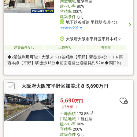
用途地域
近隣商業
建ぺい率
80%
容積率
300%
建築条件
なし
地下鉄谷町線 平野駅 徒歩4分
その他の交通
大阪府大阪市平野区平野本町２
建築条件なし
上物有り
整形地
◆2沿線利用可能・大阪メトロ谷町線【平野】駅徒歩4分・ＪＲ関
西本線【平野】駅徒歩13分◆前面道路公道幅員約5.2ｍ◆間口約
6.3ｍ◆東向き ◆整形地◆閑静な住宅地◆建築条件付き土地で
はありません！～お好きなハウスメーカー・工務店にて建築可能
です～〇●〇近隣施設等〇●〇・大阪市立平野西小学校：約710
大阪府大阪市平野区加美北８ 5,690万円
ｍ・大阪市立平野中学校：約970ｍ・ローソン平野本町五丁目
店：約400ｍ・ビス平野：約170ｍ・背戸口公園：約380ｍ
5,690
万円
（坪単価:-）
2
土地面積
173.88m
用途地域
１種住居
建ぺい率
80%
容積率
200%
建築条件
なし