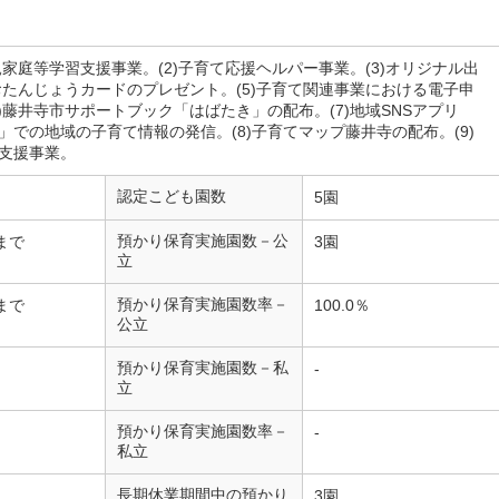
り親家庭等学習支援事業。(2)子育て応援ヘルパー事業。(3)オリジナル出
)おたんじょうカードのプレゼント。(5)子育て関連事業における電子申
6)藤井寺市サポートブック「はばたき」の配布。(7)地域SNSアプリ
」での地域の子育て情報の発信。(8)子育てマップ藤井寺の配布。(9)
支援事業。
認定こども園数
5園
預かり保育実施園数－公
まで
3園
立
預かり保育実施園数率－
まで
100.0％
公立
預かり保育実施園数－私
-
立
預かり保育実施園数率－
-
私立
長期休業期間中の預かり
3園