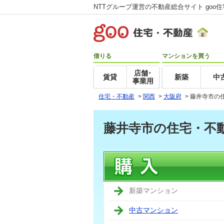
NTTグループ運営の不動産総合サイト goo
借りる
マンションを買う
店舗･
賃貸
新築
中
事業用
住宅・不動産
>
関西
>
大阪府
>
藤井寺市の
藤井寺市の住宅・不
新築マンション
中古マンション