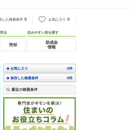
0
0
存した検索条件
お気に入り
売る
住みやすい街を探す
助成金
売却
情報
お気に入り
0件
保存した検索条件
0件
最近の検索条件