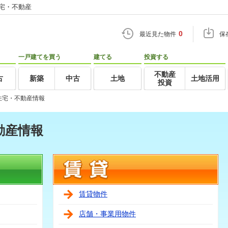
住宅・不動産
0
最近見た物件
保
一戸建てを買う
建てる
投資する
不動産
古
新築
中古
土地
土地活用
投資
住宅・不動産情報
動産情報
賃貸物件
店舗・事業用物件