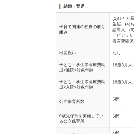
結婚・育児
(1)ひと
生届。(4
子育て関連の独自の取り
請導入。(
組み
「ピアッザ
養育費確保
出産祝い
なし
子ども・学生等医療費助
18歳3月末
成<通院>対象年齢
子ども・学生等医療費助
18歳3月末
成<入院>対象年齢
5所
公立保育所数
0歳児保育を実施してい
5所
る公立保育所
4所