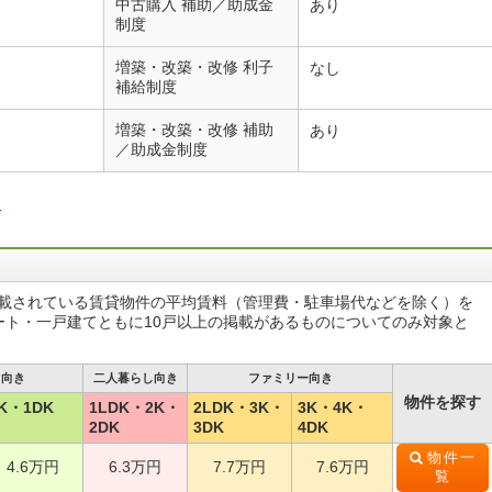
中古購入 補助／助成金
あり
制度
増築・改築・改修 利子
なし
補給制度
増築・改築・改修 補助
あり
／助成金制度
る
掲載されている賃貸物件の平均賃料（管理費・駐車場代などを除く）を
ート・一戸建てともに10戸以上の掲載があるものについてのみ対象と
し向き
二人暮らし向き
ファミリー向き
物件を探す
K・1DK
1LDK・2K・
2LDK・3K・
3K・4K・
2DK
3DK
4DK
物件一
4.6万円
6.3万円
7.7万円
7.6万円
覧