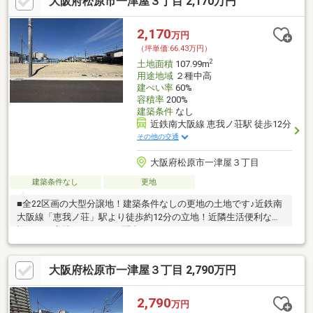
大阪府松原市一津屋３丁目 2,170万円
2,170
万円
（坪単価:66.43万円）
2
土地面積
107.99m
用途地域
２種中高
建ぺい率
60%
容積率
200%
建築条件
なし
近鉄南大阪線 恵我ノ荘駅 徒歩12分
その他の交通
大阪府松原市一津屋３丁目
建築条件なし
更地
■全22区画の大型分譲地！建築条件なしの更地の土地です♪近鉄南
大阪線「恵我ノ荘」駅より徒歩約12分の立地！近隣生活便利な施
設がある立地です♪ぜひお問合せください♪
大阪府松原市一津屋３丁目 2,790万円
2,790
万円