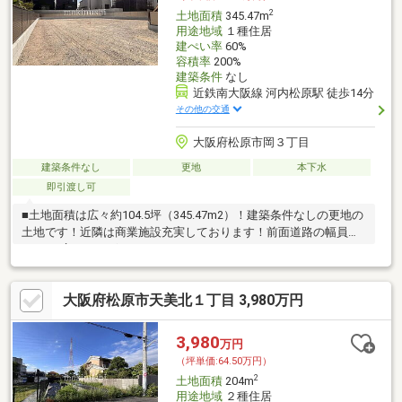
2
土地面積
345.47m
用途地域
１種住居
建ぺい率
60%
容積率
200%
建築条件
なし
近鉄南大阪線 河内松原駅 徒歩14分
その他の交通
大阪府松原市岡３丁目
建築条件なし
更地
本下水
即引渡し可
■土地面積は広々約104.5坪（345.47m2）！建築条件なしの更地の
土地です！近隣は商業施設充実しております！前面道路の幅員は
6.7ｍの広さがございます！
大阪府松原市天美北１丁目 3,980万円
3,980
万円
（坪単価:64.50万円）
2
土地面積
204m
用途地域
２種住居