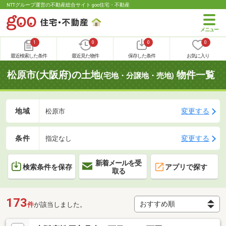
NTTグループ運営の不動産総合サイト goo住宅・不動産
1
0
0
0
最近検索した条件
最近見た物件
保存した条件
お気に入り
松原市(大阪府)の土地
物件一覧
(宅地・分譲地・売地)
地域
変更する
松原市
条件
変更する
指定なし
新着メールを受
検索条件を保存
アプリで探す
取る
173
件
が該当しました。