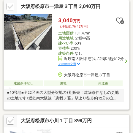
大阪府松原市一津屋３丁目 3,040万円
3,040
万円
（坪単価:76.45万円）
2
土地面積
131.47m
用途地域
２種中高
建ぺい率
60%
容積率
200%
建築条件
なし
近鉄南大阪線 恵我ノ荘駅 徒歩12分
その他の交通
大阪府松原市一津屋３丁目
建築条件なし
更地
南道路
■10号地■全22区画の大型分譲地の3期販売！建築条件なしの更地
の土地です♪近鉄南大阪線「恵我ノ荘」駅より徒歩約12分の立
地！近隣生活便利な施設がある立地です♪
大阪府松原市小川１丁目 898万円