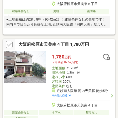
大阪府松原市天美東６丁目
建築条件なし
更地
南道路
■土地面積は約28．8坪（95.42m2）！建築条件なしの更地です！
南向きで日当たり良好な土地♪近鉄南大阪線「河内天美」駅より徒
歩5分の好立地！お買い物に便利♪
大阪府松原市天美南４丁目 1,780万円
1,780
万円
（坪単価:82.57万円）
2
土地面積
71.28m
用途地域
１種住居
建ぺい率
60%
容積率
200%
建築条件
なし
近鉄南大阪線 河内天美駅 徒歩5分
その他の交通
大阪府松原市天美南４丁目
建築条件なし
本下水
都市ガス