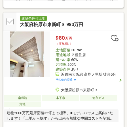
ある場合、希望に合った間取りが選べる建築条件付きです。土地
購入をお考えの方に好条件の売地が多数あります。駅まで徒歩4分
なので、移動時間を短縮できます。第二種住居地域は住宅と商業
施設や工場が混在する中でも良好な住環境の保護を目的とした地
建築条件付土地
域です。住宅用地なので住みやすい環境が整っており、戸建てを
大阪府松原市東新町３ 980万円
お考えの方におすすめです。
980
万円
（坪単価:-）
2
土地面積
58.7m
用途地域
２種住居
建ぺい率
60%
容積率
200%
建築条件
あり
近鉄南大阪線 高見ノ里駅 徒歩5分
その他の交通
大阪府松原市東新町３
南道路
本下水
都市ガス
角地
建物2000万円延床面積32坪まで標準。■モデルハウスご案内いた
します！「土地から探す」から出来る無駄な中間コストを削減す
ることにより実現しました。〇こだわったプラン・専属コーディ