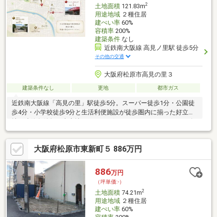
2
土地面積
121.83m
用途地域
２種住居
建ぺい率
60%
容積率
200%
建築条件
なし
近鉄南大阪線 高見ノ里駅 徒歩5分
その他の交通
大阪府松原市高見の里３
建築条件なし
更地
都市ガス
近鉄南大阪線「高見の里」駅徒歩5分。スーパー徒歩1分・公園徒
歩4分・小学校徒歩9分と生活利便施設が徒歩圏内に揃った好立
地。建築条件無し売土地につき、お好きなハウスメーカー・工務
店で建築可能です。全3区画、前面道路も綺麗に整備予定で、自由
設計で理想の住まいを実現して頂けます。参考プラン・建物完成
大阪府松原市東新町５ 886万円
イメージパースもご用意しておりますので、お気軽にお問い合わ
せください。
886
万円
（坪単価:-）
2
土地面積
74.21m
用途地域
２種住居
建ぺい率
60%