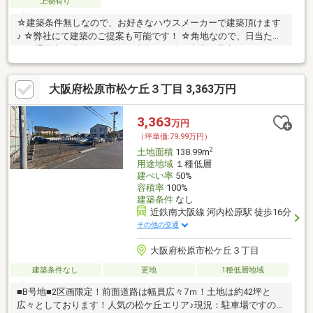
上物有り
☆建築条件無しなので、お好きなハウスメーカーで建築頂けます
♪ ☆弊社にて建築のご提案も可能です！ ☆角地なので、日当た
り・通風良好◎ ☆2026年8月中旬に解体工事完了予定！
大阪府松原市松ケ丘３丁目 3,363万円
3,363
万円
（坪単価:79.99万円）
2
土地面積
138.99m
用途地域
１種低層
建ぺい率
50%
容積率
100%
建築条件
なし
近鉄南大阪線 河内松原駅 徒歩16分
その他の交通
大阪府松原市松ケ丘３丁目
建築条件なし
更地
1種低層地域
■B号地■2区画限定！前面道路は幅員広々7ｍ！土地は約42坪と
広々としております！人気の松ケ丘エリア♪現況：駐車場ですので