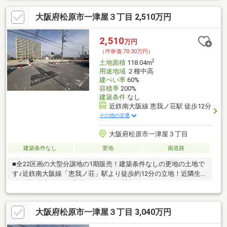
大阪府松原市一津屋３丁目 2,510万円
2,510
万円
（坪単価:70.30万円）
2
土地面積
118.04m
用途地域
２種中高
建ぺい率
60%
容積率
200%
建築条件
なし
近鉄南大阪線 恵我ノ荘駅 徒歩12分
その他の交通
大阪府松原市一津屋３丁目
建築条件なし
更地
南道路
■全22区画の大型分譲地の1期販売！建築条件なしの更地の土地で
す♪近鉄南大阪線「恵我ノ荘」駅より徒歩約12分の立地！近隣生
活便利な施設がある立地です♪ぜひお問合せください♪
大阪府松原市一津屋３丁目 3,040万円