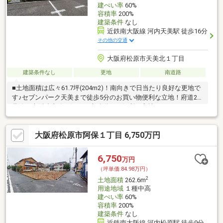
建ぺい率
60%
容積率
200%
建築条件
なし
近鉄南大阪線 河内天美駅 徒歩16分
その他の交通
大阪府松原市天美北１丁目
建築条件なし
更地
南道路
■土地面積は広々61.7坪(204m2)！南向きで日当たり良好な更地で
す♪セブンパーク天美まで徒歩5分のお買い物便利な立地！府道26
号線（大阪狭山線）沿いで車移動にも便利な立地！
大阪府松原市阿保１丁目 6,750万円
6,750
万円
（坪単価:84.98万円）
2
土地面積
262.6m
用途地域
１種中高
建ぺい率
60%
容積率
200%
建築条件
なし
近鉄南大阪線 河内松原駅 徒歩9分