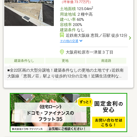
（坪単価:73.77万円）
2
土地面積
125.04m
用途地域
２種中高
建ぺい率
60%
容積率
200%
建築条件
なし
近鉄南大阪線 恵我ノ荘駅 徒歩12分
その他の交通
大阪府松原市一津屋３丁目
建築条件なし
更地
南道路
■全22区画の大型分譲地！建築条件なしの更地の土地です♪近鉄南
大阪線「恵我ノ荘」駅より徒歩約12分の立地！近隣生活便利な施
設がある立地です♪ぜひお問合せください♪