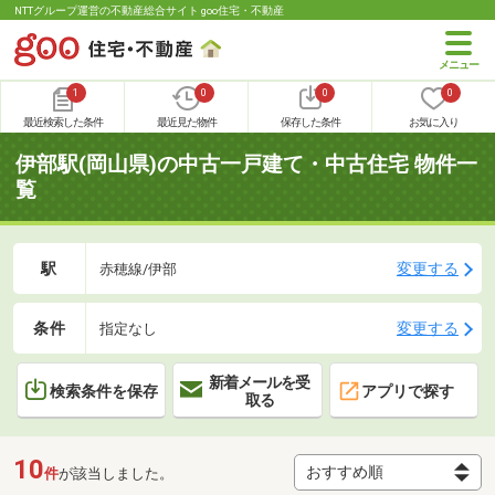
NTTグループ運営の不動産総合サイト goo住宅・不動産
1
0
0
0
最近検索した条件
最近見た物件
保存した条件
お気に入り
伊部駅(岡山県)の中古一戸建て・中古住宅 物件一
覧
駅
変更する
赤穂線/伊部
条件
変更する
指定なし
新着メールを受
検索条件を保存
アプリで探す
取る
10
件
が該当しました。