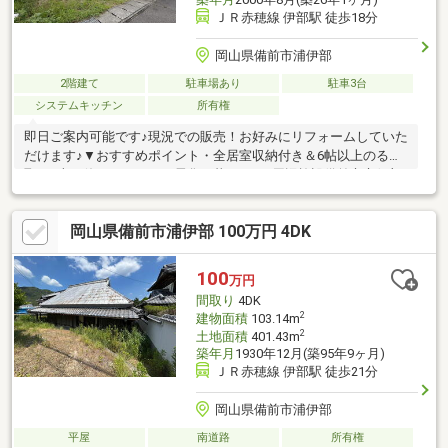
ＪＲ赤穂線 伊部駅 徒歩18分
岡山県備前市浦伊部
2階建て
駐車場あり
駐車3台
システムキッチン
所有権
即日ご案内可能です♪現況での販売！お好みにリフォームしていた
だけます♪▼おすすめポイント・全居室収納付き＆6帖以上のる間
取♪・火を使わないオール電化の暮らし♪▼周辺施設備前市立伊部
小学校まで徒歩7分 （約550ｍ）備前市立備前中学校まで徒歩13
分 （約1000ｍ）マルナカ備前店まで徒歩18分 （約1400ｍ）セ
岡山県備前市浦伊部 100万円 4DK
ブンイレブン 備前伊部店まで徒歩14分 （約1100ｍ）＼おウチ探
しはケイアイエポックメイキング（株）にお任せください！／☆
幅広いご紹介♪気になる物件を一括でご紹介させていただきます！
100
万円
☆住宅ローン相談無料対応！秘密厳守にて親身にご対応します！
間取り
4DK
☆土日平日夜でもご対応可能です！
2
建物面積
103.14m
2
土地面積
401.43m
築年月
1930年12月(築95年9ヶ月)
ＪＲ赤穂線 伊部駅 徒歩21分
岡山県備前市浦伊部
平屋
南道路
所有権