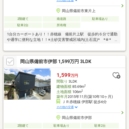
その他の交通
岡山県備前市東片上
2階建て
南道路
駐車場あり
駐車2台
所有権
1台分カーポートあり！！赤穂線 備前片上駅 徒歩約６分で通勤
や通学に便利な立地！！※土砂災害警戒区域内(土石流)* *☆*
*☆* *☆* *☆* *☆* *当社は不動産の購入からリノベーショ
ンまでワンストップでサポートいたします。高い技術力とデザイ
ン力で失敗しないリフォームを実現。中古物件をリノベ・リフォ
岡山県備前市伊部 1,599万円 3LDK
ームで蘇らせます。物件購入費用とリノベ工事費用を一緒にロー
ンで組む提案も可能です。3Dモデリングでリフォームの完成予想
図を立体的に表現。お気軽にご相談くださ
1,599
万円
い。 * *☆* *☆* *☆*
間取り
3LDK
*☆* *☆* *
2
建物面積
85.69m
2
土地面積
106m
築年月
2015年11月(築10年10ヶ月)
ＪＲ赤穂線 伊部駅 徒歩6分
その他の交通
岡山県備前市伊部
2階建て
駐車場あり
駐車2台