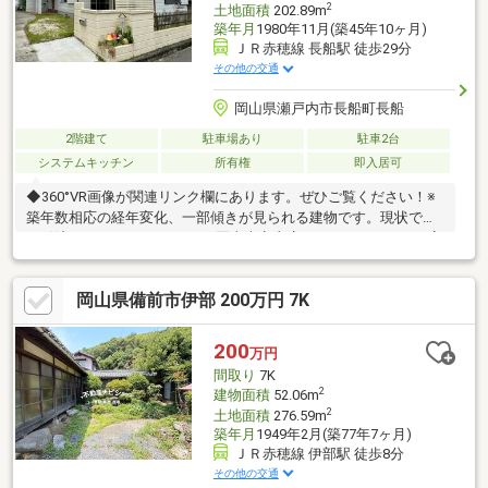
2
土地面積
202.89m
築年月
1980年11月(築45年10ヶ月)
ＪＲ赤穂線 長船駅 徒歩29分
その他の交通
岡山県瀬戸内市長船町長船
2階建て
駐車場あり
駐車2台
システムキッチン
所有権
即入居可
◆360°VR画像が関連リンク欄にあります。ぜひご覧ください！※
築年数相応の経年変化、一部傾きが見られる建物です。現状での
お引渡しとなりますSUMiTAS岡山大安寺店では、スタッフが丁寧
にお手伝いします。住宅ローンや火災保険のことはもちろん、リ
フォームや解体、不用品の片付けまで、暮らしにまつわるご相談
岡山県備前市伊部 200万円 7K
もお気軽にどうぞ。ワンストップで安心サポート！
◇◆◇────────────◇◆◇物件の見学予約、受付中！気に
なる方はお気軽にご連絡くださいお問合せ先【086-250-5930】ま
200
万円
たは資料請求・来場予約ボタンから。
間取り
7K
◇◆◇────────────◇◆◇
2
建物面積
52.06m
2
土地面積
276.59m
築年月
1949年2月(築77年7ヶ月)
ＪＲ赤穂線 伊部駅 徒歩8分
その他の交通