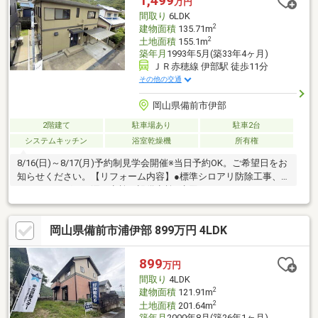
1,499
万円
腐食、給排水管の故障や漏水についてお引渡しより２年間保証・
間取り
6LDK
シロアリ防除工事施工後5年間保証
2
建物面積
135.71m
2
土地面積
155.1m
築年月
1993年5月(築33年4ヶ月)
ＪＲ赤穂線 伊部駅 徒歩11分
その他の交通
岡山県備前市伊部
2階建て
駐車場あり
駐車2台
システムキッチン
浴室乾燥機
所有権
8/16(日)～8/17(月)予約制見学会開催※当日予約OK。ご希望日をお
知らせください。【リフォーム内容】●標準シロアリ防除工事、
クリーニング、雨漏り点検、設備点検●水回りシステムキッチン
交換、ユニットバス交換、トイレ交換、洗面化粧台交換●内装間
取変更、室内ドア（一部）交換、床材上張り、シューズボックス
岡山県備前市浦伊部 899万円 4LDK
交換、クロス張替え、畳表替え、障子・襖張替え●その他設備給
湯器交換、インターホン設置、火災警報器設置、照明器具交換
【おすすめポイント】・本物件は条件により住宅ロー
899
万円
間取り
4LDK
2
建物面積
121.91m
2
土地面積
201.64m
築年月
2000年8月(築26年1ヶ月)