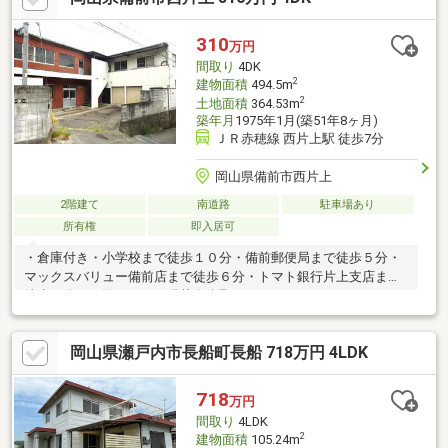
310
万円
間取り
4DK
2
建物面積
494.5m
2
土地面積
364.53m
築年月
1975年1月(築51年8ヶ月)
ＪＲ赤穂線 西片上駅 徒歩7分
岡山県備前市西片上
2階建て
南道路
駐車場あり
所有権
即入居可
・倉庫付き・小学校まで徒歩１０分・備前郵便局まで徒歩５分・
マックスバリュー備前店まで徒歩６分・トマト銀行片上支店まで
徒歩７分・雨漏れあり、現状有姿取引
岡山県瀬戸内市長船町長船 718万円 4LDK
718
万円
間取り
4LDK
2
建物面積
105.24m