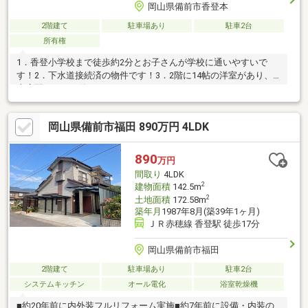
岡山県備前市香登本
2階建て
駐車場あり
駐車2台
所有権
1．香登小学校まで徒歩約2分とお子さんが学校に通いやすいで
す！2．下水道接続済の物件です！3．2階に14帖の洋室があり、
大広間としても使えます。
岡山県備前市福田 890万円 4LDK
890
万円
間取り
4LDK
2
建物面積
142.5m
2
土地面積
172.58m
築年月
1987年8月(築39年1ヶ月)
ＪＲ赤穂線 香登駅 徒歩17分
岡山県備前市福田
2階建て
駐車場あり
駐車2台
システムキッチン
オール電化
浴室乾燥機
■約20年前に内外装フルリフォーム実施■約7年前に設備・内装の