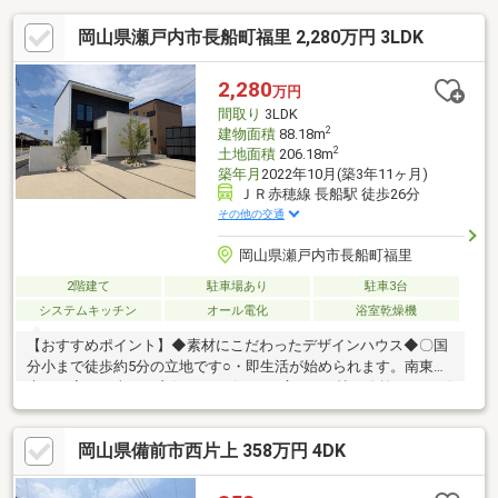
岡山県瀬戸内市長船町福里 2,280万円 3LDK
2,280
万円
間取り
3LDK
2
建物面積
88.18m
2
土地面積
206.18m
築年月
2022年10月(築3年11ヶ月)
ＪＲ赤穂線 長船駅 徒歩26分
その他の交通
岡山県瀬戸内市長船町福里
2階建て
駐車場あり
駐車3台
システムキッチン
オール電化
浴室乾燥機
【おすすめポイント】◆素材にこだわったデザインハウス◆〇国
分小まで徒歩約5分の立地です○・即生活が始められます。南東採
光のお家は日当たり良好♪・リビングは広々17.3帖に吹抜け、リビ
ング階段の仕様です。・内装（床、壁）水回り新品未使用♪・駐車
は３台～4可能です。【周辺環境】・国分小学校まで徒歩約5分・
岡山県備前市西片上 358万円 4DK
長船駅まで車で約5分・ハローズ長船店まで車で約5分〇お問い合
わせ〇見学希望の方は見学予約ボタンよりまた、詳細気になる方
は下記までお問い合わせください♪ばんな不動産 086-201-3488