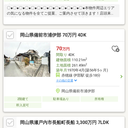
〇●〇●〇●〇●〇●〇●〇●〇●〇●〇●〇●〇●〇●本物件周辺エリア
の気になる物件を全てご提案、ご案内させて頂きます！店頭来店
で最新の物件情報を知りたい！まとめて物件見学ができる見学ツ
アーは【その場で確定！ 見学予約する（無料）からご予約下さ
い】〇●〇●〇●〇●〇●〇●〇●〇●〇●〇●〇●〇●〇●●収納豊富な
岡山県備前市浦伊部 70万円 4DK
間取です！●国府小学校まで徒歩5分！●室内内覧可能です。お気
軽にお問い合わせください。他にも「これはどんな物件？」「住
所が知りたい」など、お気兼ねなくお問い合わせください。物件
70
万円
ごとではなく、お客様ごとに担当者がサポートさせていただきま
間取り
4DK
す。
2
建物面積
110.21m
2
土地面積
261.49m
築年月
1970年4月(築56年5ヶ月)
赤穂線 伊部駅 徒歩18分
その他の交通
岡山県備前市浦伊部
2階建て
駐車場あり
所有権
即入居可
岡山県瀬戸内市長船町長船 3,300万円 7LDK