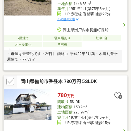
2
土地面積
1446.83m
築年月
1951年1月(築75年8ヶ月)
ＪＲ赤穂線 香登駅 徒歩27分
その他の交通
岡山県瀬戸内市長船町長船
2階建て
駐車場あり
駐車3台
オール電化
所有権
・母屋は未登記です・2棟目（離れ）平成22年2月築・木造瓦葺平
屋建て・77.53㎡
岡山県備前市香登本 780万円 5SLDK
780
万円
間取り
5SLDK
2
建物面積
158.2m
2
土地面積
223.97m
築年月
1979年4月(築47年5ヶ月)
ＪＲ赤穂線 香登駅 徒歩15分