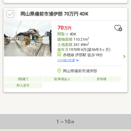
岡山県備前市浦伊部 70万円 4DK
70
万円
間取り
4DK
2
建物面積
110.21m
2
土地面積
261.49m
築年月
1970年4月(築56年5ヶ月)
赤穂線 伊部駅 徒歩18分
その他の交通
岡山県備前市浦伊部
2階建て
駐車場あり
所有権
即入居可
1～10
件