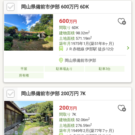
岡山県備前市伊部 600万円 6DK
600
万円
間取り
6DK
2
建物面積
98.32m
2
土地面積
571.19m
築年月
1975年1月(築51年8ヶ月)
ＪＲ赤穂線 伊部駅 徒歩12分
岡山県備前市伊部
平屋
駐車場あり
駐車3台
所有権
岡山県備前市伊部 200万円 7K
200
万円
間取り
7K
2
建物面積
52.06m
2
土地面積
276.59m
築年月
1949年2月(築77年7ヶ月)