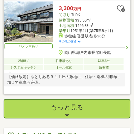
3,300
万円
間取り
7LDK
2
建物面積
335.56m
2
土地面積
1446.83m
築年月
1951年1月(築75年8ヶ月)
赤穂線 香登駅 徒歩26分
その他の交通
パノラマあり
岡山県瀬戸内市長船町長船
2階建て
駐車場あり
駐車3台
システムキッチン
オール電化
所有権
【価格改定】ゆとりある３１１坪の敷地に、住居・別棟の建物に
加えて車庫も完備。
もっと見る