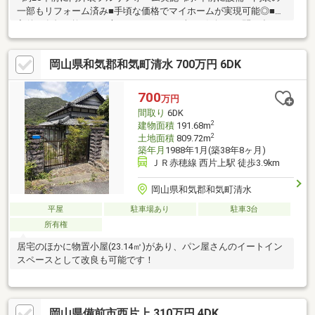
一部もリフォーム済み■手頃な価格でマイホームが実現可能◎■購
入後の負担を抑えたい方におすすめ■まずはお気軽にお問い合わ
せください！【リフォーム履歴】屋根葺き替え/サイディング上張
り/床張り替え/クロス張替え/キッチン/トイレ/洗面/お風呂/畳交
岡山県和気郡和気町清水 700万円 6DK
換/給湯器交換/一部建具交換/テラス増築/カーポート設置
等・・・※約20年前にフルリフォーム実施、約7年前に一部リフォ
ーム実施※詳細なリフォーム内容・時期につきましては、お問い
700
万円
合わせください。
間取り
6DK
2
建物面積
191.68m
2
土地面積
809.72m
築年月
1988年1月(築38年8ヶ月)
ＪＲ赤穂線 西片上駅 徒歩3.9km
岡山県和気郡和気町清水
平屋
駐車場あり
駐車3台
所有権
居宅のほかに物置小屋(23.14㎡)があり、パン屋さんのイートイン
スペースとして改良も可能です！
岡山県備前市西片上 310万円 4DK