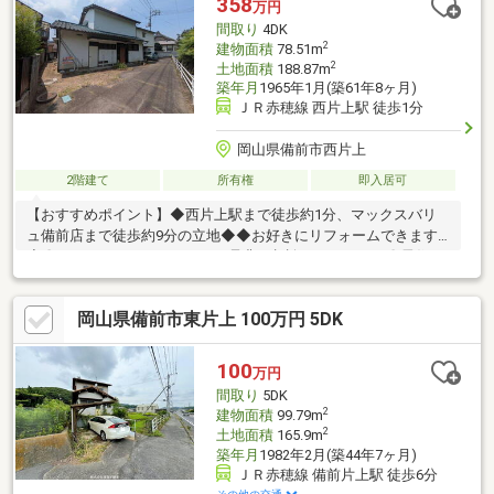
358
万円
間取り
4DK
2
建物面積
78.51m
2
土地面積
188.87m
築年月
1965年1月(築61年8ヶ月)
ＪＲ赤穂線 西片上駅 徒歩1分
岡山県備前市西片上
2階建て
所有権
即入居可
【おすすめポイント】◆西片上駅まで徒歩約1分、マックスバリ
ュ備前店まで徒歩約9分の立地◆◆お好きにリフォームできます
◆〇リフォームにつきましては是非ご相談くださいませ〇居住
用、収益用とお好きにご検討ください♪【周辺環境】・片上小学校
まで徒歩約8分・備前中学校まで徒歩約28分・トマト銀行片上支
岡山県備前市東片上 100万円 5DK
店まで徒歩約4分・マックスバリュ備前店まで徒歩約9分・JR西片
上駅まで徒歩約1分〇お問い合わせ〇見学希望、詳細気になる方は
下記までお気軽にお問い合わせ下さい♪ばんな不動産 086-201-
100
万円
3488
間取り
5DK
2
建物面積
99.79m
2
土地面積
165.9m
築年月
1982年2月(築44年7ヶ月)
ＪＲ赤穂線 備前片上駅 徒歩6分