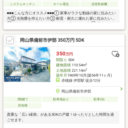
システムキッチン
オール電化
浴室乾燥機
■■■こんな方にオススメ■■■① 家事がラクな動線の家に住みたい
方② 光熱費を抑えたい方③ 耐震・耐久に優れた家に住みたい方
④ 断熱性の高い家でいつでも快適に過ごしたい方⑤ 退職後、第
二の人生の住み替えを検討中の方
岡山県備前市伊部 350万円 5DK
350
万円
間取り
5DK
2
建物面積
110.54m
2
土地面積
221.14m
築年月
1969年10月(築56年11ヶ月)
赤穂線 伊部駅 徒歩12分
岡山県備前市伊部
2階建て
駐車場あり
駐車2台
所有権
貴重な「広い縁側」がある5DKの戸建！ゆったりとした時間を過
ごせます。