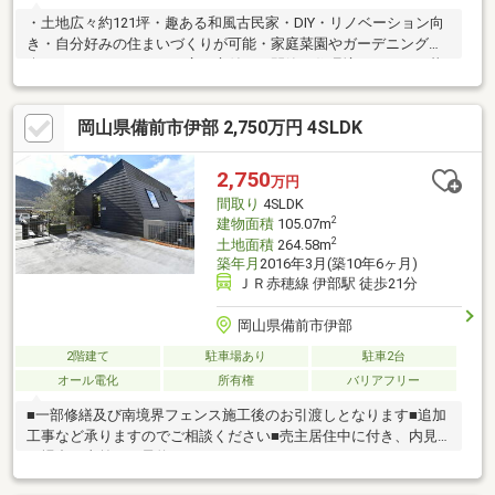
・土地広々約121坪・趣ある和風古民家・DIY・リノベーション向
き・自分好みの住まいづくりが可能・家庭菜園やガーデニングも
楽しめます・ゆとりある広い庭付き・閑静な住環境でのんびり暮
らせます
岡山県備前市伊部 2,750万円 4SLDK
2,750
万円
間取り
4SLDK
2
建物面積
105.07m
2
土地面積
264.58m
築年月
2016年3月(築10年6ヶ月)
ＪＲ赤穂線 伊部駅 徒歩21分
岡山県備前市伊部
2階建て
駐車場あり
駐車2台
オール電化
所有権
バリアフリー
■一部修繕及び南境界フェンス施工後のお引渡しとなります■追加
工事など承りますのでご相談ください■売主居住中に付き、内見
の場合は事前にご予約頂きます