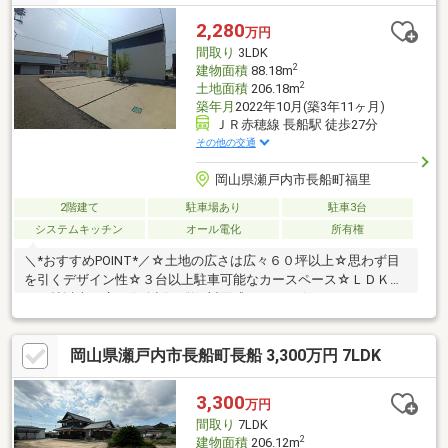
湯器交換、インターホン設置、火災警報器設置、照明器具交換
【おすすめポイント】・本物件は条件により住宅ロー
2,280
万円
間取り
3LDK
2
建物面積
88.18m
2
土地面積
206.18m
築年月
2022年10月(築3年11ヶ月)
ＪＲ赤穂線 長船駅 徒歩27分
その他の交通
岡山県瀬戸内市長船町福里
2階建て
駐車場あり
駐車3台
システムキッチン
オール電化
所有権
＼*おすすめPOINT*／☆土地の広さは広々６０坪以上☆思わず目
を引くデザイン性☆３台以上駐車可能なカースペース☆ＬＤＫは
１７帖以上で広々☆会話が弾む対面式キッチン☆ウォークインク
ローゼットが3か所！☆収納が豊富！☆頭金なし、他ローン有で
も購入可能です＼*周辺環境*／☆マルナカ長船店 車で５分☆ロ
岡山県瀬戸内市長船町長船 3,300万円 7LDK
ーソン長船町店 車で４分☆市立国府小学校 徒歩５分☆お問合
せ方法☆（無料通話）0120-211-702までお問い合わせください♪
3,300
万円
間取り
7LDK
2
建物面積
206.12m