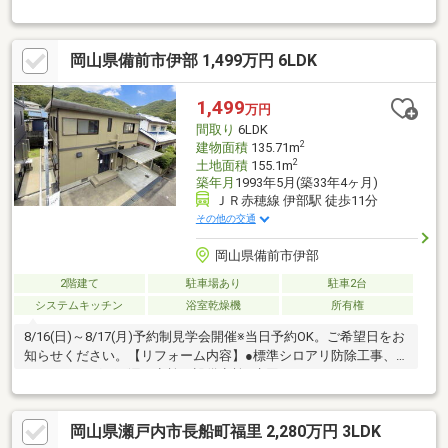
は指定施設に該当し、 新規に設置しようとする場合には、届出
が必要となります。 古き良き日本家屋で岡山を代表する焼き
物、 「備前焼」を身近に感じるお住まいを体感ください。※土
岡山県備前市伊部 1,499万円 6LDK
砂災害警戒区域に該当します
1,499
万円
間取り
6LDK
2
建物面積
135.71m
2
土地面積
155.1m
築年月
1993年5月(築33年4ヶ月)
ＪＲ赤穂線 伊部駅 徒歩11分
その他の交通
岡山県備前市伊部
2階建て
駐車場あり
駐車2台
システムキッチン
浴室乾燥機
所有権
8/16(日)～8/17(月)予約制見学会開催※当日予約OK。ご希望日をお
知らせください。【リフォーム内容】●標準シロアリ防除工事、
クリーニング、雨漏り点検、設備点検●水回りシステムキッチン
交換、ユニットバス交換、トイレ交換、洗面化粧台交換●内装間
取変更、室内ドア（一部）交換、床材上張り、シューズボックス
岡山県瀬戸内市長船町福里 2,280万円 3LDK
交換、クロス張替え、畳表替え、障子・襖張替え●その他設備給