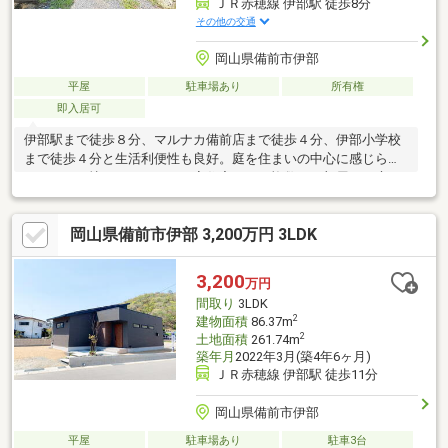
ＪＲ赤穂線 伊部駅 徒歩8分
その他の交通
岡山県備前市伊部
平屋
駐車場あり
所有権
即入居可
伊部駅まで徒歩８分、マルナカ備前店まで徒歩４分、伊部小学校
まで徒歩４分と生活利便性も良好。庭を住まいの中心に感じられ
る、どこか懐かしさのある平家住宅です。複数のお部屋から庭を
望める間取りは、四季の移ろいを身近に感じながらゆったりとし
た時間を過ごせます。約８３坪の敷地は、ガーデニングや家庭菜
岡山県備前市伊部 3,200万円 3LDK
園、お子様やペットが遊べるスペースなど、多彩な使い方が可能
です。自分好みに住まいをつくりたい方や、古民家の趣を活かし
たリノベーションをご検討の方にもおすすめ。現地でしか味わえ
3,200
万円
ない開放感を、ぜひ一度ご覧ください（＾＾）／
間取り
3LDK
2
建物面積
86.37m
2
土地面積
261.74m
築年月
2022年3月(築4年6ヶ月)
ＪＲ赤穂線 伊部駅 徒歩11分
岡山県備前市伊部
平屋
駐車場あり
駐車3台