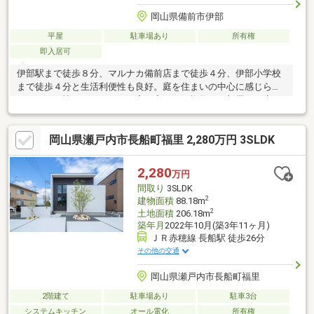
岡山県備前市伊部
平屋
駐車場あり
所有権
即入居可
伊部駅まで徒歩８分、マルナカ備前店まで徒歩４分、伊部小学校
まで徒歩４分と生活利便性も良好。庭を住まいの中心に感じられ
る、どこか懐かしさのある平家住宅です。複数のお部屋から庭を
望める間取りは、四季の移ろいを身近に感じながらゆったりとし
た時間を過ごせます。約８３坪の敷地は、ガーデニングや家庭菜
岡山県瀬戸内市長船町福里 2,280万円 3SLDK
園、お子様やペットが遊べるスペースなど、多彩な使い方が可能
です。自分好みに住まいをつくりたい方や、古民家の趣を活かし
たリノベーションをご検討の方にもおすすめ。現地でしか味わえ
2,280
万円
ない開放感を、ぜひ一度ご覧ください（＾＾）／
間取り
3SLDK
2
建物面積
88.18m
2
土地面積
206.18m
築年月
2022年10月(築3年11ヶ月)
ＪＲ赤穂線 長船駅 徒歩26分
その他の交通
岡山県瀬戸内市長船町福里
2階建て
駐車場あり
駐車3台
システムキッチン
オール電化
所有権