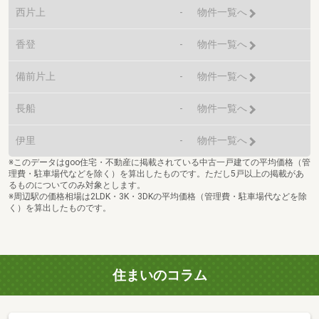
西片上
-
物件一覧へ
香登
-
物件一覧へ
備前片上
-
物件一覧へ
長船
-
物件一覧へ
伊里
-
物件一覧へ
※このデータはgoo住宅・不動産に掲載されている中古一戸建ての平均価格（管
理費・駐車場代などを除く）を算出したものです。ただし5戸以上の掲載があ
るものについてのみ対象とします。
※周辺駅の価格相場は2LDK・3K・3DKの平均価格（管理費・駐車場代などを除
く）を算出したものです。
住まいのコラム