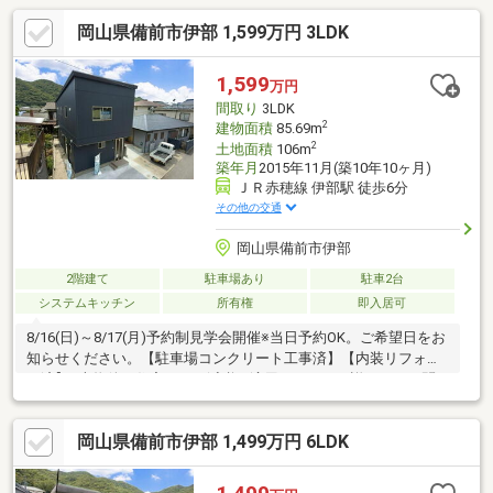
岡山県備前市伊部 1,599万円 3LDK
1,599
万円
間取り
3LDK
2
建物面積
85.69m
2
土地面積
106m
築年月
2015年11月(築10年10ヶ月)
ＪＲ赤穂線 伊部駅 徒歩6分
その他の交通
岡山県備前市伊部
2階建て
駐車場あり
駐車2台
システムキッチン
所有権
即入居可
8/16(日)～8/17(月)予約制見学会開催※当日予約OK。ご希望日をお
知らせください。【駐車場コンクリート工事済】【内装リフォー
ム済】※本物件は住宅ローン減税が適用されます。詳しくはお問
合せください。自社売主物件につき随時内覧可能です。お電話か
メールでご希望日をお知らせください。【リフォーム内容】トイ
岡山県備前市伊部 1,499万円 6LDK
レ新品交換、洗面台鏡交換、1階床自然塗装、駐車場拡幅工事、駐
車場土間新設工事、照明新設、ハウスクリーニング、白蟻防除工
事【おすすめポイント】・雨漏り、構造上主要な部分の欠陥や・