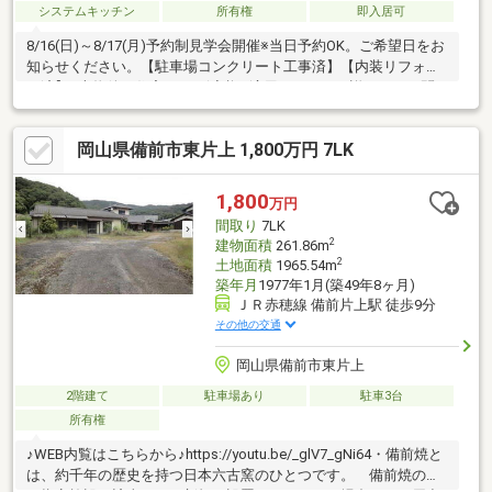
システムキッチン
所有権
即入居可
8/16(日)～8/17(月)予約制見学会開催※当日予約OK。ご希望日をお
知らせください。【駐車場コンクリート工事済】【内装リフォー
ム済】※本物件は住宅ローン減税が適用されます。詳しくはお問
合せください。自社売主物件につき随時内覧可能です。お電話か
メールでご希望日をお知らせください。【リフォーム内容】トイ
岡山県備前市東片上 1,800万円 7LK
レ新品交換、洗面台鏡交換、1階床自然塗装、駐車場拡幅工事、駐
車場土間新設工事、照明新設、ハウスクリーニング、白蟻防除工
事【おすすめポイント】・雨漏り、構造上主要な部分の欠陥や・
1,800
万円
腐食、給排水管の故障や漏水についてお引渡しより２年間保証・
間取り
7LK
シロアリ防除工事施工後5年間保証
2
建物面積
261.86m
2
土地面積
1965.54m
築年月
1977年1月(築49年8ヶ月)
ＪＲ赤穂線 備前片上駅 徒歩9分
その他の交通
岡山県備前市東片上
2階建て
駐車場あり
駐車3台
所有権
♪WEB内覧はこちらから♪https://youtu.be/_glV7_gNi64・備前焼と
は、約千年の歴史を持つ日本六古窯のひとつです。 備前焼の窯