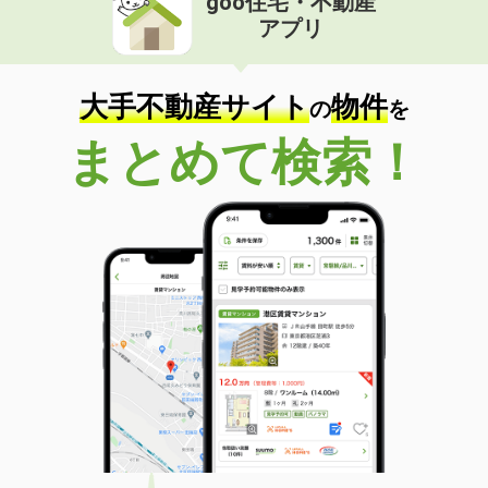
goo住宅・不動産
アプリ
大手不動産サイト
物件
の
を
まとめて検索！