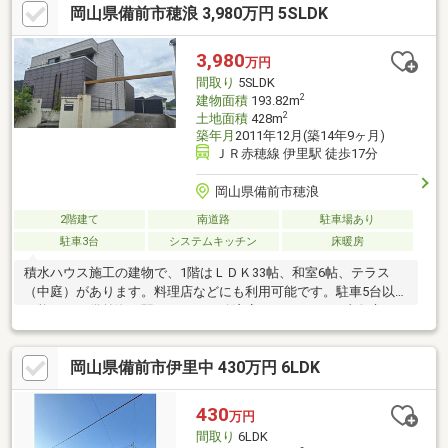
岡山県備前市穂浪 3,980万円 5SLDK
3,980
万円
間取り
5SLDK
2
建物面積
193.82m
2
土地面積
428m
築年月
2011年12月(築14年9ヶ月)
ＪＲ赤穂線 伊里駅 徒歩17分
岡山県備前市穂浪
2階建て
南道路
駐車場あり
駐車3台
システムキッチン
床暖房
積水ハウス施工の建物で、1階はＬＤＫ33帖、和室6帖、テラス
（中庭）があります。料理店などにも利用可能です。駐車5台以上
可能です。備前海の駅（マルナカ穂浪店）まで900ｍ、真魚市
（伊里漁協）まで900ｍ。
岡山県備前市伊里中 430万円 6LDK
430
万円
間取り
6LDK