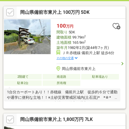
岡山県備前市東片上 100万円 5DK
100
万円
間取り
5DK
2
建物面積
99.79m
2
土地面積
165.9m
築年月
1982年2月(築44年7ヶ月)
ＪＲ赤穂線 備前片上駅 徒歩6分
その他の交通
岡山県備前市東片上
2階建て
南道路
駐車場あり
駐車2台
所有権
1台分カーポートあり！！赤穂線 備前片上駅 徒歩約６分で通勤
や通学に便利な立地！！※土砂災害警戒区域内(土石流)* *☆*
*☆* *☆* *☆* *☆* *当社は不動産の購入からリノベーショ
ンまでワンストップでサポートいたします。高い技術力とデザイ
ン力で失敗しないリフォームを実現。中古物件をリノベ・リフォ
岡山県備前市東片上 1,800万円 7LK
ームで蘇らせます。物件購入費用とリノベ工事費用を一緒にロー
ンで組む提案も可能です。3Dモデリングでリフォームの完成予想