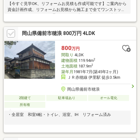
【今すぐ見学OK、リフォームお見積も作成可能です】ご案内から
資金計画作成、リフォームお見積から施工まで全てワンストップ
でネクステージホームが承ります♪ ※車の進入および再建築はで
きません■赤穂線「寒河」駅まで徒歩９分♪■家庭菜園も楽しめる
広々南庭♪■照明や天井、障子などにこだわりを感じられる内装
岡山県備前市穂浪 800万円 4LDK
♪ 「まだ検討中なので…」という方も大歓迎！◎新築と中古の比
較◎月々支払いのシミュレーション◎購入するべきタイミング◎
住み始めるまでの流れetc.など、余すことなくご説明させていた
800
万円
だきます！LINEでやり取りも可能ですので、お気軽にお問い合わ
間取り
4LDK
せください♪
2
建物面積
119.94m
2
土地面積
187.9m
築年月
1981年7月(築45年2ヶ月)
ＪＲ赤穂線 伊里駅 徒歩3.5km
岡山県備前市穂浪
2階建て
駐車場あり
オール電化
所有権
・全居室 和室6帖・トイレ、浴室、IH リフォーム済み