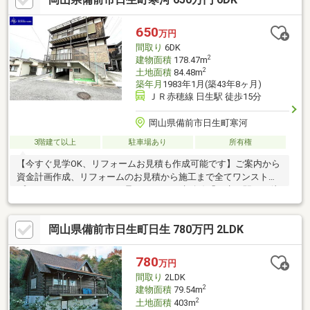
ング◎住み始めるまでの流れetc.など、余すことなくご説明させ
ていただきます！LINEでやり取りも可能ですので、お気軽にお問
650
万円
い合わせください♪
間取り
6DK
2
建物面積
178.47m
2
土地面積
84.48m
築年月
1983年1月(築43年8ヶ月)
ＪＲ赤穂線 日生駅 徒歩15分
岡山県備前市日生町寒河
3階建て以上
駐車場あり
所有権
【今すぐ見学OK、リフォームお見積も作成可能です】ご案内から
資金計画作成、リフォームのお見積から施工まで全てワンストッ
プでネクステージホームが承ります♪ ■赤穂線「日生」駅まで徒
歩15分♪■バルコニーから日生湾の景色を一望♪■海辺の閑静な住宅
街♪ 「まだ検討中なので…」という方も大歓迎！◎新築と中古の
岡山県備前市日生町日生 780万円 2LDK
比較◎月々支払いのシミュレーション◎購入するべきタイミング
◎住み始めるまでの流れetc.など、余すことなくご説明させてい
ただきます！LINEでやり取りも可能ですので、お気軽にお問い合
780
万円
わせください♪
間取り
2LDK
2
建物面積
79.54m
2
土地面積
403m