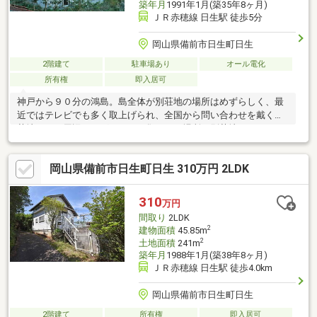
築年月
1991年1月(築35年8ヶ月)
ＪＲ赤穂線 日生駅 徒歩5分
岡山県備前市日生町日生
2階建て
駐車場あり
オール電化
所有権
即入居可
神戸から９０分の鴻島。島全体が別荘地の場所はめずらしく、最
近ではテレビでも多く取上げられ、全国から問い合わせを戴く別
荘地です。周辺はログハウスが集まった場所で別荘地ならではの
カントリーな雰囲気が感じられる立地です。またログハウスの程
度も良好！基礎は鉄筋コンクリート造で基礎下は収納スペースと
岡山県備前市日生町日生 310万円 2LDK
して有効利用されています。玄関を開けると吹き抜けと大きな窓
で、とても広々した印象。室内は写真の家具類もそのまま付いて
くるので即利用可能です。バルコニーはかなり広々としており屋
310
万円
根付きなのでテーブルセットなどを置けば屋外のリビングルーム
間取り
2LDK
としてお洒落に使えそうです。
2
建物面積
45.85m
2
土地面積
241m
築年月
1988年1月(築38年8ヶ月)
ＪＲ赤穂線 日生駅 徒歩4.0km
岡山県備前市日生町日生
2階建て
所有権
即入居可