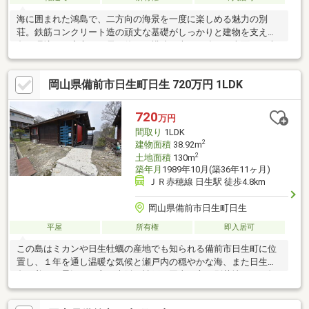
海に囲まれた鴻島で、二方向の海景を一度に楽しめる魅力の別
荘。鉄筋コンクリート造の頑丈な基礎がしっかりと建物を支え、
島の環境でも安心して長く使える構造が大きな強み。南面には大
きく迫り出した煉瓦製ＢＢＱコンロ付きのバルコニーが広がり、
家族や友人と海風を感じながらゆったり過ごせる。さらに、ワン
岡山県備前市日生町日生 720万円 1LDK
ちゃんを放し飼いできる柵と門扉付きのバルコニーも備え、ペッ
トとの島時間を存分に楽しめる点も見逃せないポイント。周囲は
静かで落ち着いた環境のため、日常を離れて心身を整える拠点と
720
万円
して最適だ。ロフト付きの間取りは使い勝手が良く、リフォーム
間取り
1LDK
ベースとしても自由度が高い。島の別荘としては購入しやすい価
2
建物面積
38.92m
格帯で、理想の空間づく
2
土地面積
130m
築年月
1989年10月(築36年11ヶ月)
ＪＲ赤穂線 日生駅 徒歩4.8km
岡山県備前市日生町日生
平屋
所有権
即入居可
この島はミカンや日生牡蠣の産地でも知られる備前市日生町に位
置し、１年を通し温暖な気候と瀬戸内の穏やかな海、また日生諸
島の美しい景観に、主に大阪、神戸、岡山の方の別荘地として知
られる場所。新築から未入居だった物件を、令和４年に民泊施設
兼別荘に相応しいホテルライクな仕様へと新たに生まれ変わらせ