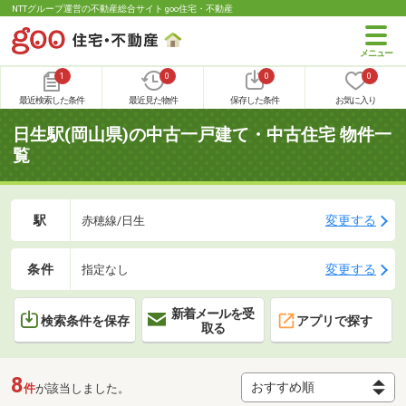
NTTグループ運営の不動産総合サイト goo住宅・不動産
1
0
0
0
最近検索した条件
最近見た物件
保存した条件
お気に入り
日生駅(岡山県)の中古一戸建て・中古住宅 物件一
覧
駅
変更する
赤穂線/日生
条件
変更する
指定なし
新着メールを受
検索条件を保存
アプリで探す
取る
8
件
が該当しました。