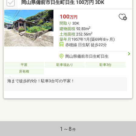
岡山県備前市日生町日生 100万円 3DK
た物件。また写真に写っている家具、家電など全て付きで明日か
らでも手ぶらで利用できる状態だ。ログハウスの外観に和洋折衷
を織り交ぜた独創的な物件。また歩いて２０メートルの距離にあ
100
万円
る付属建物付きで、そこもリフォームすれば目的にあわせて色々
間取り
3DK
楽しめる物件になりそうです。民泊に興味のある方にはオススメ
2
建物面積
92.83m
です。
2
土地面積
252.56m
築年月
1957年1月(築69年8ヶ月)
赤穂線 日生駅 徒歩22分
岡山県備前市日生町日生
平屋
駐車場あり
駐車3台
所有権
海まで徒歩約9分！駐車3台可の平家！
1～8
件