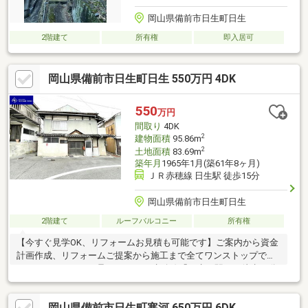
岡山県備前市日生町日生
2階建て
所有権
即入居可
岡山県備前市日生町日生 550万円 4DK
550
万円
間取り
4DK
2
建物面積
95.86m
2
土地面積
83.69m
築年月
1965年1月(築61年8ヶ月)
ＪＲ赤穂線 日生駅 徒歩15分
岡山県備前市日生町日生
2階建て
ルーフバルコニー
所有権
【今すぐ見学OK、リフォームお見積も可能です】ご案内から資金
計画作成、リフォームご提案から施工まで全てワンストップでネ
クステージホームが承ります♪ ■赤穂線「日生」駅まで徒歩15分
♪■日生町の中心市街地に近く、買物などに便利♪■周辺に月極駐車
場あり♪ 「まだ検討中なので…」という方も大歓迎！◎新築と中
岡山県備前市日生町寒河 650万円 6DK
古の比較◎月々支払いのシミュレーション◎購入するべきタイミ