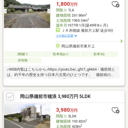
図を立体的に表現。お気軽にご相談くださ
1,800
万円
い。 * *☆* *☆* *☆*
間取り
7LK
*☆* *☆* *
2
建物面積
261.86m
2
土地面積
1965.54m
築年月
1977年1月(築49年8ヶ月)
ＪＲ赤穂線 備前片上駅 徒歩9分
その他の交通
岡山県備前市東片上
2階建て
駐車場あり
駐車3台
所有権
♪WEB内覧はこちらから♪https://youtu.be/_glV7_gNi64・備前焼と
は、約千年の歴史を持つ日本六古窯のひとつです。 備前焼の窯
は指定施設に該当し、 新規に設置しようとする場合には、届出
が必要となります。 古き良き日本家屋で岡山を代表する焼き
物、 「備前焼」を身近に感じるお住まいを体感ください。※土
岡山県備前市穂浪 3,980万円 5LDK
砂災害警戒区域に該当します
3,980
万円
間取り
5LDK
2
建物面積
193.82m
2
土地面積
428m