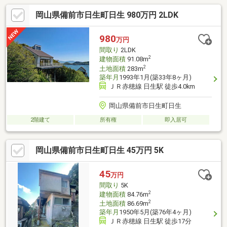
岡山県備前市日生町日生 980万円 2LDK
980
万円
間取り
2LDK
2
建物面積
91.08m
2
土地面積
283m
築年月
1993年1月(築33年8ヶ月)
ＪＲ赤穂線 日生駅 徒歩4.0km
岡山県備前市日生町日生
2階建て
所有権
即入居可
岡山県備前市日生町日生 45万円 5K
45
万円
間取り
5K
2
建物面積
84.76m
2
土地面積
86.69m
築年月
1950年5月(築76年4ヶ月)
ＪＲ赤穂線 日生駅 徒歩17分