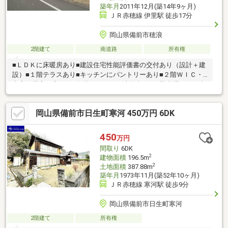
築年月
2011年12月(築14年9ヶ月)
ＪＲ赤穂線 伊里駅 徒歩17分
岡山県備前市穂浪
2階建て
南道路
所有権
■ＬＤＫに床暖房あり■建設住宅性能評価書の交付あり（設計＋建
設）■１階テラスあり■キッチンにパントリーあり■２階ＷＩＣ・
書斎、居室４室あり■各階にトイレ・洗面台あり■駐車場あり５台
～６台駐車可能（並列・縦列混合）
岡山県備前市日生町寒河 450万円 6DK
450
万円
間取り
6DK
2
建物面積
196.5m
2
土地面積
387.88m
築年月
1973年11月(築52年10ヶ月)
ＪＲ赤穂線 寒河駅 徒歩9分
岡山県備前市日生町寒河
2階建て
所有権