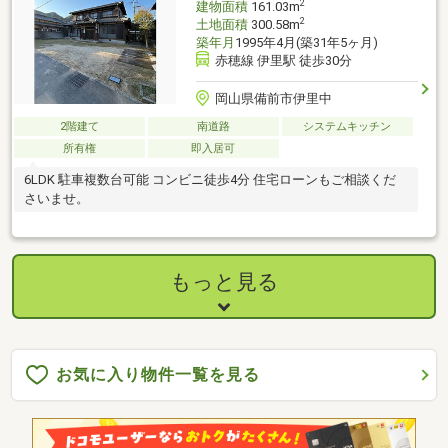
2
建物面積
161.03m
2
土地面積
300.58m
築年月
1995年4月(築31年5ヶ月)
赤穂線 伊里駅 徒歩30分
岡山県備前市伊里中
2階建て
南道路
システムキッチン
所有権
即入居可
6LDK 駐車複数台可能 コンビニ徒歩4分 住宅ローンもご相談くだ
さいませ。
もっと見る
お気に入り物件一覧を見る