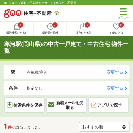
NTTグループ運営の不動産総合サイト goo住宅・不動産
1
0
0
0
最近検索した条件
最近見た物件
保存した条件
お気に入り
寒河駅(岡山県)の中古一戸建て・中古住宅 物件一
覧
駅
変更する
赤穂線/寒河
条件
変更する
指定なし
新着メールを受
検索条件を保存
アプリで探す
取る
1
件
が該当しました。