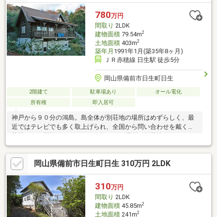
780
万円
間取り
2LDK
2
建物面積
79.54m
2
土地面積
403m
築年月
1991年1月(築35年8ヶ月)
ＪＲ赤穂線 日生駅 徒歩5分
岡山県備前市日生町日生
2階建て
駐車場あり
オール電化
所有権
即入居可
神戸から９０分の鴻島。島全体が別荘地の場所はめずらしく、最
近ではテレビでも多く取上げられ、全国から問い合わせを戴く別
荘地です。周辺はログハウスが集まった場所で別荘地ならではの
カントリーな雰囲気が感じられる立地です。またログハウスの程
度も良好！基礎は鉄筋コンクリート造で基礎下は収納スペースと
岡山県備前市日生町日生 310万円 2LDK
して有効利用されています。玄関を開けると吹き抜けと大きな窓
で、とても広々した印象。室内は写真の家具類もそのまま付いて
くるので即利用可能です。バルコニーはかなり広々としており屋
310
万円
根付きなのでテーブルセットなどを置けば屋外のリビングルーム
間取り
2LDK
としてお洒落に使えそうです。
2
建物面積
45.85m
2
土地面積
241m