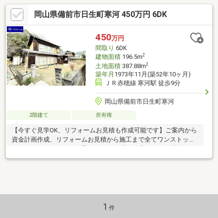
岡山県備前市日生町寒河 450万円 6DK
450
万円
間取り
6DK
2
建物面積
196.5m
2
土地面積
387.88m
築年月
1973年11月(築52年10ヶ月)
ＪＲ赤穂線 寒河駅 徒歩9分
岡山県備前市日生町寒河
2階建て
所有権
【今すぐ見学OK、リフォームお見積も作成可能です】ご案内から
資金計画作成、リフォームお見積から施工まで全てワンストップ
でネクステージホームが承ります♪ ※車の進入および再建築はで
きません■赤穂線「寒河」駅まで徒歩９分♪■家庭菜園も楽しめる
広々南庭♪■照明や天井、障子などにこだわりを感じられる内装
♪ 「まだ検討中なので…」という方も大歓迎！◎新築と中古の比
較◎月々支払いのシミュレーション◎購入するべきタイミング◎
住み始めるまでの流れetc.など、余すことなくご説明させていた
だきます！LINEでやり取りも可能ですので、お気軽にお問い合わ
1
件
せください♪