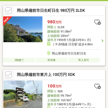
岡山県備前市日生町日生 980万円 2LDK
980
万円
間取り
2LDK
2
建物面積
91.08m
2
土地面積
283m
築年月
1993年1月(築33年8ヶ月)
ＪＲ赤穂線 日生駅 徒歩4.0km
岡山県備前市日生町日生
2階建て
所有権
即入居可
岡山県備前市東片上 100万円 5DK
100
万円
間取り
5DK
2
建物面積
99.79m
2
土地面積
165.9m
築年月
1982年2月(築44年7ヶ月)