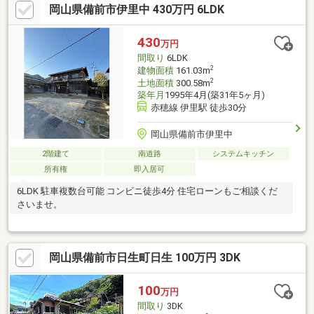
岡山県備前市伊里中 430万円 6LDK
430
万円
間取り
6LDK
2
建物面積
161.03m
2
土地面積
300.58m
築年月
1995年4月(築31年5ヶ月)
赤穂線 伊里駅 徒歩30分
岡山県備前市伊里中
2階建て
南道路
システムキッチン
所有権
即入居可
6LDK 駐車複数台可能 コンビニ徒歩4分 住宅ローンもご相談くだ
さいませ。
岡山県備前市日生町日生 100万円 3DK
100
万円
間取り
3DK