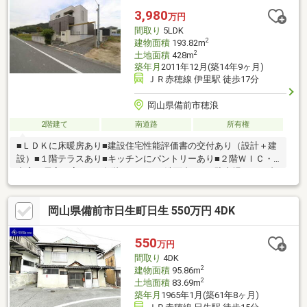
3,980
万円
間取り
5LDK
2
建物面積
193.82m
2
土地面積
428m
築年月
2011年12月(築14年9ヶ月)
ＪＲ赤穂線 伊里駅 徒歩17分
岡山県備前市穂浪
2階建て
南道路
所有権
■ＬＤＫに床暖房あり■建設住宅性能評価書の交付あり（設計＋建
設）■１階テラスあり■キッチンにパントリーあり■２階ＷＩＣ・
書斎、居室４室あり■各階にトイレ・洗面台あり■駐車場あり５台
～６台駐車可能（並列・縦列混合）
岡山県備前市日生町日生 550万円 4DK
550
万円
間取り
4DK
2
建物面積
95.86m
2
土地面積
83.69m
築年月
1965年1月(築61年8ヶ月)