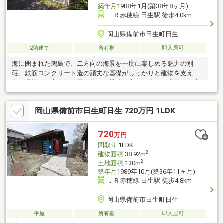
築年月
1988年1月(築38年8ヶ月)
ＪＲ赤穂線 日生駅 徒歩4.0km
岡山県備前市日生町日生
2階建て
所有権
即入居可
海に囲まれた鴻島で、二方向の海景を一度に楽しめる魅力の別
荘。鉄筋コンクリート造の頑丈な基礎がしっかりと建物を支え、
島の環境でも安心して長く使える構造が大きな強み。南面には大
きく迫り出した煉瓦製ＢＢＱコンロ付きのバルコニーが広がり、
家族や友人と海風を感じながらゆったり過ごせる。さらに、ワン
岡山県備前市日生町日生 720万円 1LDK
ちゃんを放し飼いできる柵と門扉付きのバルコニーも備え、ペッ
トとの島時間を存分に楽しめる点も見逃せないポイント。周囲は
静かで落ち着いた環境のため、日常を離れて心身を整える拠点と
720
万円
して最適だ。ロフト付きの間取りは使い勝手が良く、リフォーム
間取り
1LDK
ベースとしても自由度が高い。島の別荘としては購入しやすい価
2
建物面積
38.92m
格帯で、理想の空間づく
2
土地面積
130m
築年月
1989年10月(築36年11ヶ月)
ＪＲ赤穂線 日生駅 徒歩4.8km
岡山県備前市日生町日生
平屋
所有権
即入居可