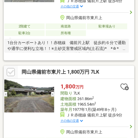
ＪＲ赤穂線 備前片上駅 徒歩6分
その他の交通
岡山県備前市東片上
2階建て
南道路
駐車場あり
駐車2台
所有権
1台分カーポートあり！！赤穂線 備前片上駅 徒歩約６分で通勤
や通学に便利な立地！！※土砂災害警戒区域内(土石流)* *☆*
*☆* *☆* *☆* *☆* *当社は不動産の購入からリノベーショ
ンまでワンストップでサポートいたします。高い技術力とデザイ
ン力で失敗しないリフォームを実現。中古物件をリノベ・リフォ
岡山県備前市東片上 1,800万円 7LK
ームで蘇らせます。物件購入費用とリノベ工事費用を一緒にロー
ンで組む提案も可能です。3Dモデリングでリフォームの完成予想
図を立体的に表現。お気軽にご相談くださ
1,800
万円
い。 * *☆* *☆* *☆*
間取り
7LK
*☆* *☆* *
2
建物面積
261.86m
2
土地面積
1965.54m
築年月
1977年1月(築49年8ヶ月)
ＪＲ赤穂線 備前片上駅 徒歩9分
その他の交通
岡山県備前市東片上