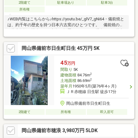
2階建て
駐車場あり
駐車3台
所有権
♪WEB内覧はこちらから♪https://youtu.be/_glV7_gNi64・備前焼と
は、約千年の歴史を持つ日本六古窯のひとつです。 備前焼の窯
は指定施設に該当し、 新規に設置しようとする場合には、届出
が必要となります。 古き良き日本家屋で岡山を代表する焼き
物、 「備前焼」を身近に感じるお住まいを体感ください。※土
岡山県備前市日生町日生 45万円 5K
砂災害警戒区域に該当します
45
万円
間取り
5K
2
建物面積
84.76m
2
土地面積
86.69m
築年月
1950年5月(築76年4ヶ月)
ＪＲ赤穂線 日生駅 徒歩17分
岡山県備前市日生町日生
2階建て
所有権
即入居可
岡山県備前市穂浪 3,980万円 5LDK