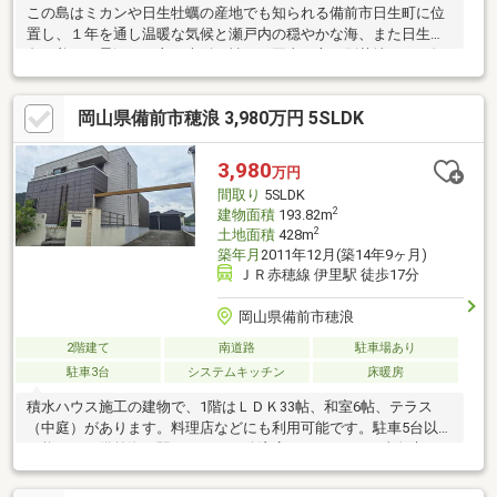
この島はミカンや日生牡蠣の産地でも知られる備前市日生町に位
置し、１年を通し温暖な気候と瀬戸内の穏やかな海、また日生諸
島の美しい景観に、主に大阪、神戸、岡山の方の別荘地として知
られる場所。新築から未入居だった物件を、令和４年に民泊施設
兼別荘に相応しいホテルライクな仕様へと新たに生まれ変わらせ
岡山県備前市穂浪 3,980万円 5SLDK
た物件。また写真に写っている家具、家電など全て付きで明日か
らでも手ぶらで利用できる状態だ。ログハウスの外観に和洋折衷
を織り交ぜた独創的な物件。また歩いて２０メートルの距離にあ
3,980
万円
る付属建物付きで、そこもリフォームすれば目的にあわせて色々
間取り
5SLDK
楽しめる物件になりそうです。民泊に興味のある方にはオススメ
2
建物面積
193.82m
です。
2
土地面積
428m
築年月
2011年12月(築14年9ヶ月)
ＪＲ赤穂線 伊里駅 徒歩17分
岡山県備前市穂浪
2階建て
南道路
駐車場あり
駐車3台
システムキッチン
床暖房
積水ハウス施工の建物で、1階はＬＤＫ33帖、和室6帖、テラス
（中庭）があります。料理店などにも利用可能です。駐車5台以上
可能です。備前海の駅（マルナカ穂浪店）まで900ｍ、真魚市
（伊里漁協）まで900ｍ。