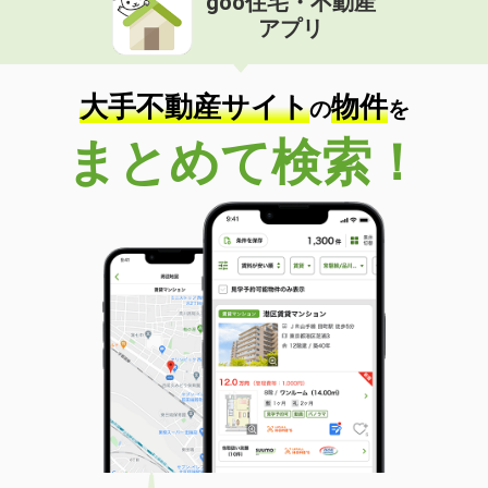
goo住宅・不動産
アプリ
大手不動産サイト
物件
の
を
まとめて検索！