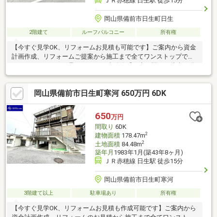
ＪＲ赤穂線 日生駅 徒歩15分
岡山県備前市日生町日生
2階建て
ルーフバルコニー
所有権
【今すぐ見学OK、リフォームお見積も可能です】ご案内から資金
計画作成、リフォームご提案から施工まで全てワンストップでネ
クステージホームが承ります♪ ■赤穂線「日生」駅まで徒歩15分
♪■日生町の中心市街地に近く、買物などに便利♪■周辺に月極駐車
場あり♪ 「まだ検討中なので…」という方も大歓迎！◎新築と中
岡山県備前市日生町寒河 650万円 6DK
古の比較◎月々支払いのシミュレーション◎購入するべきタイミ
ング◎住み始めるまでの流れetc.など、余すことなくご説明させ
ていただきます！LINEでやり取りも可能ですので、お気軽にお問
650
万円
い合わせください♪
間取り
6DK
2
建物面積
178.47m
2
土地面積
84.48m
築年月
1983年1月(築43年8ヶ月)
ＪＲ赤穂線 日生駅 徒歩15分
岡山県備前市日生町寒河
3階建て以上
駐車場あり
所有権
【今すぐ見学OK、リフォームお見積も作成可能です】ご案内から