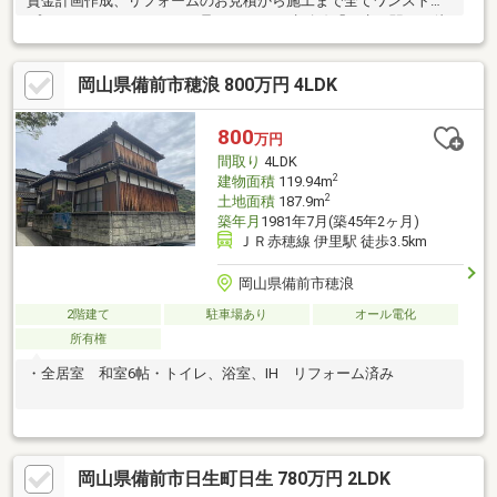
資金計画作成、リフォームのお見積から施工まで全てワンストッ
プでネクステージホームが承ります♪ ■赤穂線「日生」駅まで徒
歩15分♪■バルコニーから日生湾の景色を一望♪■海辺の閑静な住宅
街♪ 「まだ検討中なので…」という方も大歓迎！◎新築と中古の
岡山県備前市穂浪 800万円 4LDK
比較◎月々支払いのシミュレーション◎購入するべきタイミング
◎住み始めるまでの流れetc.など、余すことなくご説明させてい
ただきます！LINEでやり取りも可能ですので、お気軽にお問い合
800
万円
わせください♪
間取り
4LDK
2
建物面積
119.94m
2
土地面積
187.9m
築年月
1981年7月(築45年2ヶ月)
ＪＲ赤穂線 伊里駅 徒歩3.5km
岡山県備前市穂浪
2階建て
駐車場あり
オール電化
所有権
・全居室 和室6帖・トイレ、浴室、IH リフォーム済み
岡山県備前市日生町日生 780万円 2LDK