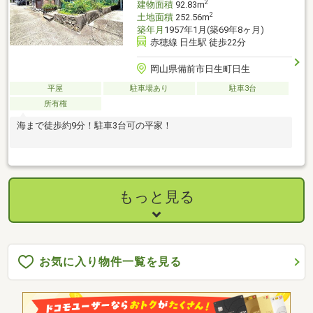
2
建物面積
92.83m
2
土地面積
252.56m
築年月
1957年1月(築69年8ヶ月)
赤穂線 日生駅 徒歩22分
岡山県備前市日生町日生
平屋
駐車場あり
駐車3台
所有権
海まで徒歩約9分！駐車3台可の平家！
もっと見る
お気に入り物件一覧を見る