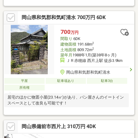
換、ユニットバス交換、トイレ交換、洗面化粧台交換●内装間取
変更、室内ドア（一部）交換、床材上張り、シューズボックス交
岡山県和気郡和気町清水 700万円 6DK
換、クロス張替え、畳表替え、障子・襖張替え●その他設備給湯
器交換、インターホン設置、火災警報器設置、照明器具交換【お
すすめポイント】・本物件は条件により住宅ロー
700
万円
間取り
6DK
2
建物面積
191.68m
2
土地面積
809.72m
築年月
1988年1月(築38年8ヶ月)
ＪＲ赤穂線 西片上駅 徒歩3.9km
岡山県和気郡和気町清水
平屋
駐車場あり
駐車3台
所有権
居宅のほかに物置小屋(23.14㎡)があり、パン屋さんのイートイン
スペースとして改良も可能です！
岡山県備前市西片上 310万円 4DK