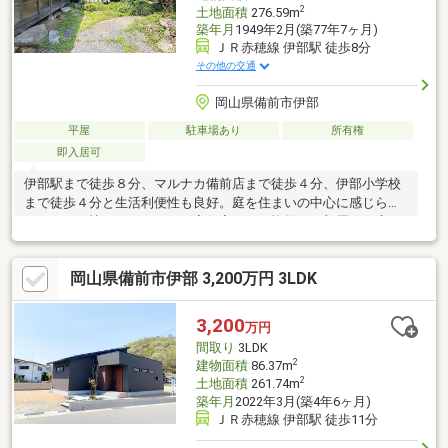
2
土地面積
276.59m
築年月
1949年2月(築77年7ヶ月)
ＪＲ赤穂線 伊部駅 徒歩8分
その他の交通
岡山県備前市伊部
平屋
駐車場あり
所有権
即入居可
伊部駅まで徒歩８分、マルナカ備前店まで徒歩４分、伊部小学校
まで徒歩４分と生活利便性も良好。庭を住まいの中心に感じられ
る、どこか懐かしさのある平家住宅です。複数のお部屋から庭を
望める間取りは、四季の移ろいを身近に感じながらゆったりとし
た時間を過ごせます。約８３坪の敷地は、ガーデニングや家庭菜
岡山県備前市伊部 3,200万円 3LDK
園、お子様やペットが遊べるスペースなど、多彩な使い方が可能
です。自分好みに住まいをつくりたい方や、古民家の趣を活かし
たリノベーションをご検討の方にもおすすめ。現地でしか味わえ
3,200
万円
ない開放感を、ぜひ一度ご覧ください（＾＾）／
間取り
3LDK
2
建物面積
86.37m
2
土地面積
261.74m
築年月
2022年3月(築4年6ヶ月)
ＪＲ赤穂線 伊部駅 徒歩11分