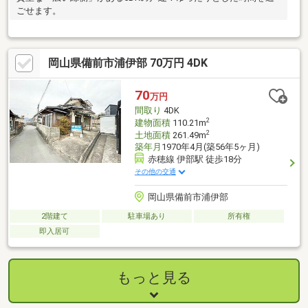
ごせます。
岡山県備前市浦伊部 70万円 4DK
70
万円
間取り
4DK
2
建物面積
110.21m
2
土地面積
261.49m
築年月
1970年4月(築56年5ヶ月)
赤穂線 伊部駅 徒歩18分
その他の交通
岡山県備前市浦伊部
2階建て
駐車場あり
所有権
即入居可
もっと見る