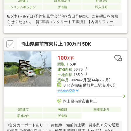
2階建て
駐車場あり
駐車2台
システムキッチン
所有権
即入居可
8/6(木)～8/9(日)予約制見学会開催※当日予約OK。ご希望日をお知
らせください。【駐車場コンクリート工事済】【内装リフォーム
済】※本物件は住宅ローン減税が適用されます。詳しくはお問合
せください。自社売主物件につき随時内覧可能です。お電話かメ
ールでご希望日をお知らせください。【リフォーム内容】トイレ
岡山県備前市東片上 100万円 5DK
新品交換、洗面台鏡交換、1階床自然塗装、駐車場拡幅工事、駐車
場土間新設工事、照明新設、ハウスクリーニング、白蟻防除工事
【おすすめポイント】・雨漏り、構造上主要な部分の欠陥や・腐
100
万円
食、給排水管の故障や漏水についてお引渡しより２年間保証・シ
間取り
5DK
ロアリ防除工事施工後5年間保証
2
建物面積
99.79m
2
土地面積
165.9m
築年月
1982年2月(築44年7ヶ月)
ＪＲ赤穂線 備前片上駅 徒歩6分
その他の交通
岡山県備前市東片上
2階建て
南道路
駐車場あり
駐車2台
所有権
1台分カーポートあり！！赤穂線 備前片上駅 徒歩約６分で通勤
や通学に便利な立地！！※土砂災害警戒区域内(土石流)* *☆*