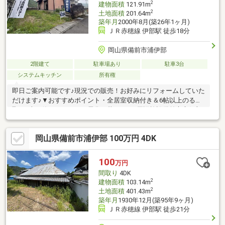
2
建物面積
121.91m
2
土地面積
201.64m
築年月
2000年8月(築26年1ヶ月)
ＪＲ赤穂線 伊部駅 徒歩18分
岡山県備前市浦伊部
2階建て
駐車場あり
駐車3台
システムキッチン
所有権
即日ご案内可能です♪現況での販売！お好みにリフォームしていた
だけます♪▼おすすめポイント・全居室収納付き＆6帖以上のる間
取♪・火を使わないオール電化の暮らし♪▼周辺施設備前市立伊部
小学校まで徒歩7分 （約550ｍ）備前市立備前中学校まで徒歩13
分 （約1000ｍ）マルナカ備前店まで徒歩18分 （約1400ｍ）セ
岡山県備前市浦伊部 100万円 4DK
ブンイレブン 備前伊部店まで徒歩14分 （約1100ｍ）＼おウチ探
しはケイアイエポックメイキング（株）にお任せください！／☆
幅広いご紹介♪気になる物件を一括でご紹介させていただきます！
100
万円
☆住宅ローン相談無料対応！秘密厳守にて親身にご対応します！
間取り
4DK
☆土日平日夜でもご対応可能です！
2
建物面積
103.14m
2
土地面積
401.43m
築年月
1930年12月(築95年9ヶ月)
ＪＲ赤穂線 伊部駅 徒歩21分