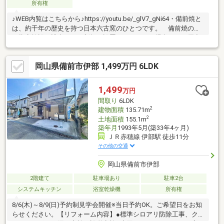
所有権
♪WEB内覧はこちらから♪https://youtu.be/_glV7_gNi64・備前焼と
は、約千年の歴史を持つ日本六古窯のひとつです。 備前焼の窯
は指定施設に該当し、 新規に設置しようとする場合には、届出
が必要となります。 古き良き日本家屋で岡山を代表する焼き
物、 「備前焼」を身近に感じるお住まいを体感ください。※土
岡山県備前市伊部 1,499万円 6LDK
砂災害警戒区域に該当します
1,499
万円
間取り
6LDK
2
建物面積
135.71m
2
土地面積
155.1m
築年月
1993年5月(築33年4ヶ月)
ＪＲ赤穂線 伊部駅 徒歩11分
その他の交通
岡山県備前市伊部
2階建て
駐車場あり
駐車2台
システムキッチン
浴室乾燥機
所有権
8/6(木)～8/9(日)予約制見学会開催※当日予約OK。ご希望日をお知
らせください。【リフォーム内容】●標準シロアリ防除工事、ク
リーニング、雨漏り点検、設備点検●水回りシステムキッチン交