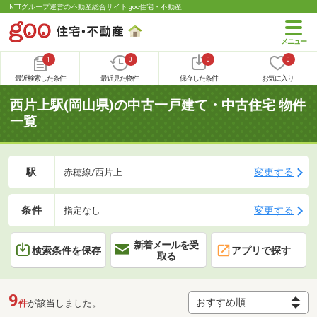
NTTグループ運営の不動産総合サイト goo住宅・不動産
1
0
0
0
最近検索した条件
最近見た物件
保存した条件
お気に入り
西片上駅(岡山県)の中古一戸建て・中古住宅 物件
一覧
駅
変更する
赤穂線/西片上
条件
変更する
指定なし
新着メールを受
検索条件を保存
アプリで探す
取る
9
件
が該当しました。