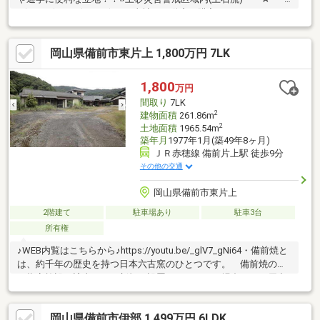
*☆* *☆* *☆* *☆* *当社は不動産の購入からリノベーショ
ンまでワンストップでサポートいたします。高い技術力とデザイ
ン力で失敗しないリフォームを実現。中古物件をリノベ・リフォ
岡山県備前市東片上 1,800万円 7LK
ームで蘇らせます。物件購入費用とリノベ工事費用を一緒にロー
ンで組む提案も可能です。3Dモデリングでリフォームの完成予想
図を立体的に表現。お気軽にご相談くださ
1,800
万円
い。 * *☆* *☆* *☆*
間取り
7LK
*☆* *☆* *
2
建物面積
261.86m
2
土地面積
1965.54m
築年月
1977年1月(築49年8ヶ月)
ＪＲ赤穂線 備前片上駅 徒歩9分
その他の交通
岡山県備前市東片上
2階建て
駐車場あり
駐車3台
所有権
♪WEB内覧はこちらから♪https://youtu.be/_glV7_gNi64・備前焼と
は、約千年の歴史を持つ日本六古窯のひとつです。 備前焼の窯
は指定施設に該当し、 新規に設置しようとする場合には、届出
が必要となります。 古き良き日本家屋で岡山を代表する焼き
物、 「備前焼」を身近に感じるお住まいを体感ください。※土
岡山県備前市伊部 1,499万円 6LDK
砂災害警戒区域に該当します