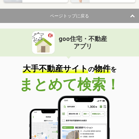
ページトップに戻る
goo住宅・不動産
アプリ
大手不動産サイト
物件
の
を
まとめて検索！