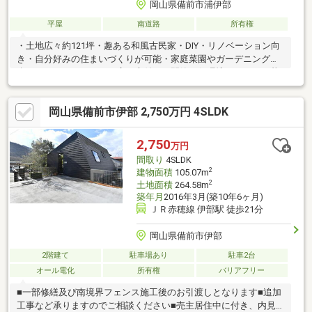
岡山県備前市浦伊部
平屋
南道路
所有権
・土地広々約121坪・趣ある和風古民家・DIY・リノベーション向
き・自分好みの住まいづくりが可能・家庭菜園やガーデニングも
楽しめます・ゆとりある広い庭付き・閑静な住環境でのんびり暮
らせます
岡山県備前市伊部 2,750万円 4SLDK
2,750
万円
間取り
4SLDK
2
建物面積
105.07m
2
土地面積
264.58m
築年月
2016年3月(築10年6ヶ月)
ＪＲ赤穂線 伊部駅 徒歩21分
岡山県備前市伊部
2階建て
駐車場あり
駐車2台
オール電化
所有権
バリアフリー
■一部修繕及び南境界フェンス施工後のお引渡しとなります■追加
工事など承りますのでご相談ください■売主居住中に付き、内見