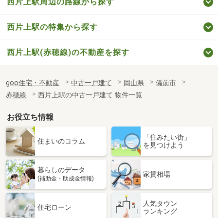
西片上駅周辺の路線から探す
西片上駅の特集から探す
西片上駅(赤穂線)の不動産を探す
goo住宅・不動産
中古一戸建て
岡山県
備前市
赤穂線
西片上駅の中古一戸建て 物件一覧
お役立ち情報
「住みたい街」
住まいのコラム
を見つけよう
暮らしのデータ
家賃相場
(補助金・助成金情報)
人気タウン
住宅ローン
ランキング