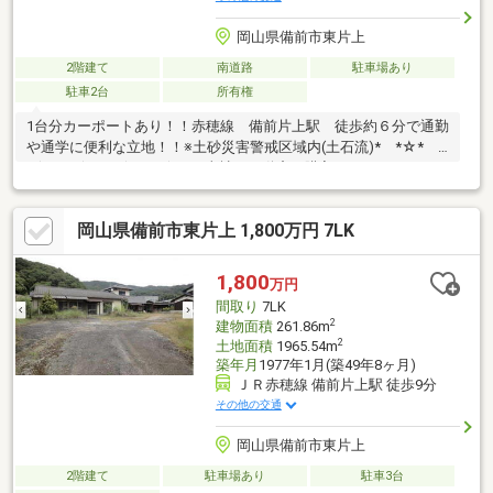
岡山県備前市東片上
2階建て
南道路
駐車場あり
駐車2台
所有権
1台分カーポートあり！！赤穂線 備前片上駅 徒歩約６分で通勤
や通学に便利な立地！！※土砂災害警戒区域内(土石流)* *☆*
*☆* *☆* *☆* *☆* *当社は不動産の購入からリノベーショ
ンまでワンストップでサポートいたします。高い技術力とデザイ
ン力で失敗しないリフォームを実現。中古物件をリノベ・リフォ
岡山県備前市東片上 1,800万円 7LK
ームで蘇らせます。物件購入費用とリノベ工事費用を一緒にロー
ンで組む提案も可能です。3Dモデリングでリフォームの完成予想
図を立体的に表現。お気軽にご相談くださ
1,800
万円
い。 * *☆* *☆* *☆*
間取り
7LK
*☆* *☆* *
2
建物面積
261.86m
2
土地面積
1965.54m
築年月
1977年1月(築49年8ヶ月)
ＪＲ赤穂線 備前片上駅 徒歩9分
その他の交通
岡山県備前市東片上
2階建て
駐車場あり
駐車3台