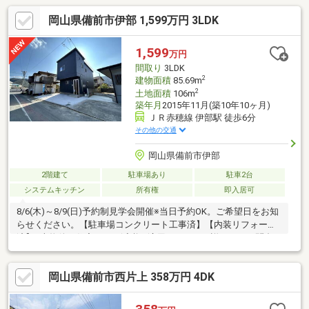
岡山県備前市伊部 1,599万円 3LDK
1,599
万円
間取り
3LDK
2
建物面積
85.69m
2
土地面積
106m
築年月
2015年11月(築10年10ヶ月)
ＪＲ赤穂線 伊部駅 徒歩6分
その他の交通
岡山県備前市伊部
2階建て
駐車場あり
駐車2台
システムキッチン
所有権
即入居可
8/6(木)～8/9(日)予約制見学会開催※当日予約OK。ご希望日をお知
らせください。【駐車場コンクリート工事済】【内装リフォーム
済】※本物件は住宅ローン減税が適用されます。詳しくはお問合
せください。自社売主物件につき随時内覧可能です。お電話かメ
ールでご希望日をお知らせください。【リフォーム内容】トイレ
岡山県備前市西片上 358万円 4DK
新品交換、洗面台鏡交換、1階床自然塗装、駐車場拡幅工事、駐車
場土間新設工事、照明新設、ハウスクリーニング、白蟻防除工事
【おすすめポイント】・雨漏り、構造上主要な部分の欠陥や・腐