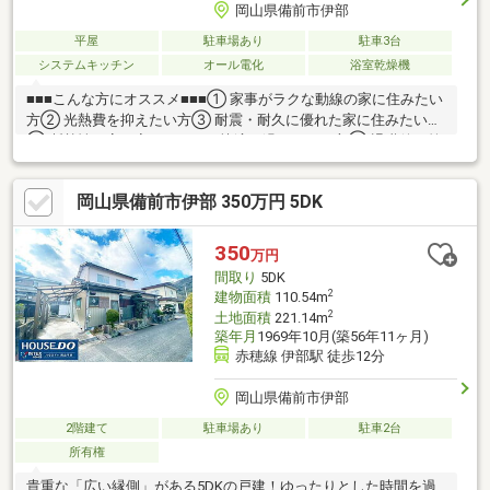
岡山県備前市伊部
平屋
駐車場あり
駐車3台
システムキッチン
オール電化
浴室乾燥機
■■■こんな方にオススメ■■■① 家事がラクな動線の家に住みたい
方② 光熱費を抑えたい方③ 耐震・耐久に優れた家に住みたい方
④ 断熱性の高い家でいつでも快適に過ごしたい方⑤ 退職後、第
二の人生の住み替えを検討中の方
岡山県備前市伊部 350万円 5DK
350
万円
間取り
5DK
2
建物面積
110.54m
2
土地面積
221.14m
築年月
1969年10月(築56年11ヶ月)
赤穂線 伊部駅 徒歩12分
岡山県備前市伊部
2階建て
駐車場あり
駐車2台
所有権
貴重な「広い縁側」がある5DKの戸建！ゆったりとした時間を過