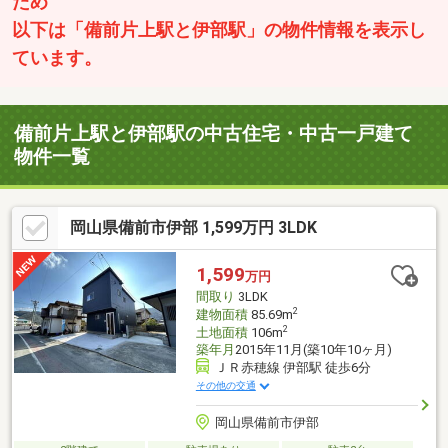
ため
以下は「備前片上駅と伊部駅」の物件情報を表示し
ています。
備前片上駅と伊部駅の中古住宅・中古一戸建て
物件一覧
岡山県備前市伊部 1,599万円 3LDK
1,599
万円
間取り
3LDK
2
建物面積
85.69m
2
土地面積
106m
築年月
2015年11月(築10年10ヶ月)
ＪＲ赤穂線 伊部駅 徒歩6分
その他の交通
岡山県備前市伊部