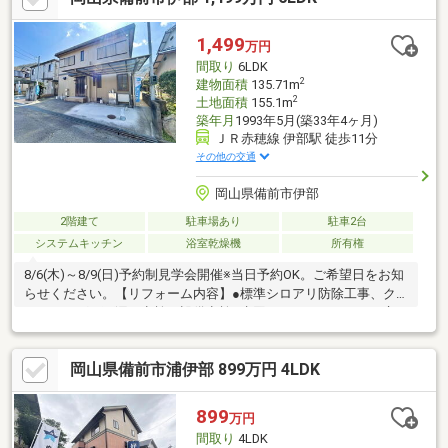
1,499
万円
間取り
6LDK
2
建物面積
135.71m
2
土地面積
155.1m
築年月
1993年5月(築33年4ヶ月)
ＪＲ赤穂線 伊部駅 徒歩11分
その他の交通
岡山県備前市伊部
2階建て
駐車場あり
駐車2台
システムキッチン
浴室乾燥機
所有権
8/6(木)～8/9(日)予約制見学会開催※当日予約OK。ご希望日をお知
らせください。【リフォーム内容】●標準シロアリ防除工事、ク
リーニング、雨漏り点検、設備点検●水回りシステムキッチン交
換、ユニットバス交換、トイレ交換、洗面化粧台交換●内装間取
変更、室内ドア（一部）交換、床材上張り、シューズボックス交
岡山県備前市浦伊部 899万円 4LDK
換、クロス張替え、畳表替え、障子・襖張替え●その他設備給湯
器交換、インターホン設置、火災警報器設置、照明器具交換【お
すすめポイント】・本物件は条件により住宅ロー
899
万円
間取り
4LDK