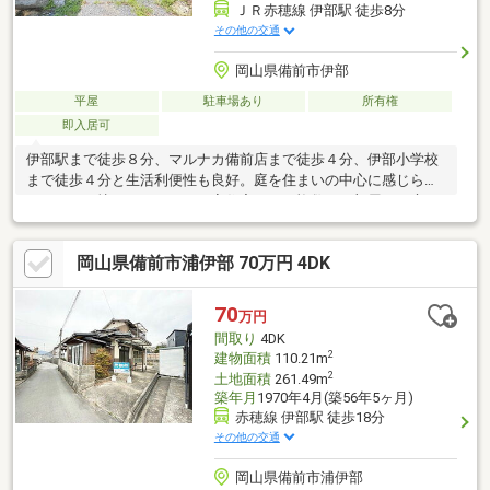
ＪＲ赤穂線 伊部駅 徒歩8分
その他の交通
岡山県備前市伊部
平屋
駐車場あり
所有権
即入居可
伊部駅まで徒歩８分、マルナカ備前店まで徒歩４分、伊部小学校
まで徒歩４分と生活利便性も良好。庭を住まいの中心に感じられ
る、どこか懐かしさのある平家住宅です。複数のお部屋から庭を
望める間取りは、四季の移ろいを身近に感じながらゆったりとし
た時間を過ごせます。約８３坪の敷地は、ガーデニングや家庭菜
岡山県備前市浦伊部 70万円 4DK
園、お子様やペットが遊べるスペースなど、多彩な使い方が可能
です。自分好みに住まいをつくりたい方や、古民家の趣を活かし
たリノベーションをご検討の方にもおすすめ。現地でしか味わえ
70
万円
ない開放感を、ぜひ一度ご覧ください（＾＾）／
間取り
4DK
2
建物面積
110.21m
2
土地面積
261.49m
築年月
1970年4月(築56年5ヶ月)
赤穂線 伊部駅 徒歩18分
その他の交通
岡山県備前市浦伊部