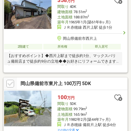
358
万円
食、給排水管の故障や漏水についてお引渡しより２年間保証・シ
間取り
4DK
ロアリ防除工事施工後5年間保証
2
建物面積
78.51m
2
土地面積
188.87m
築年月
1965年1月(築61年8ヶ月)
ＪＲ赤穂線 西片上駅 徒歩1分
岡山県備前市西片上
2階建て
所有権
即入居可
【おすすめポイント】◆西片上駅まで徒歩約1分、マックスバリ
ュ備前店まで徒歩約9分の立地◆◆お好きにリフォームできます
◆〇リフォームにつきましては是非ご相談くださいませ〇居住
用、収益用とお好きにご検討ください♪【周辺環境】・片上小学校
まで徒歩約8分・備前中学校まで徒歩約28分・トマト銀行片上支
岡山県備前市東片上 100万円 5DK
店まで徒歩約4分・マックスバリュ備前店まで徒歩約9分・JR西片
上駅まで徒歩約1分〇お問い合わせ〇見学希望、詳細気になる方は
下記までお気軽にお問い合わせ下さい♪ばんな不動産 086-201-
100
万円
3488
間取り
5DK
2
建物面積
99.79m
2
土地面積
165.9m
築年月
1982年2月(築44年7ヶ月)
ＪＲ赤穂線 備前片上駅 徒歩6分
その他の交通