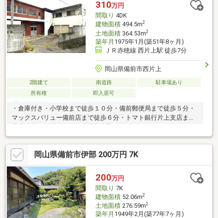
310
万円
間取り
4DK
2
建物面積
494.5m
2
土地面積
364.53m
築年月
1975年1月(築51年8ヶ月)
ＪＲ赤穂線 西片上駅 徒歩7分
岡山県備前市西片上
2階建て
南道路
駐車場あり
所有権
即入居可
・倉庫付き・小学校まで徒歩１０分・備前郵便局まで徒歩５分・
マックスバリュー備前店まで徒歩６分・トマト銀行片上支店まで
徒歩７分・雨漏れあり、現状有姿取引
岡山県備前市伊部 200万円 7K
200
万円
間取り
7K
2
建物面積
52.06m
2
土地面積
276.59m
築年月
1949年2月(築77年7ヶ月)