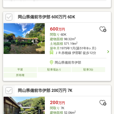
の場合は事前にご予約頂きます
岡山県備前市伊部 600万円 6DK
600
万円
間取り
6DK
2
建物面積
98.32m
2
土地面積
571.19m
築年月
1975年1月(築51年8ヶ月)
ＪＲ赤穂線 伊部駅 徒歩12分
岡山県備前市伊部
平屋
駐車場あり
駐車3台
所有権
岡山県備前市伊部 200万円 7K
200
万円
間取り
7K
2
建物面積
52.06m