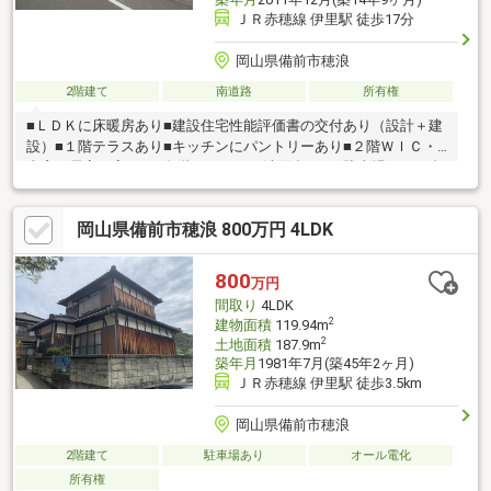
ＪＲ赤穂線 伊里駅 徒歩17分
岡山県備前市穂浪
2階建て
南道路
所有権
■ＬＤＫに床暖房あり■建設住宅性能評価書の交付あり（設計＋建
設）■１階テラスあり■キッチンにパントリーあり■２階ＷＩＣ・
書斎、居室４室あり■各階にトイレ・洗面台あり■駐車場あり５台
～６台駐車可能（並列・縦列混合）
岡山県備前市穂浪 800万円 4LDK
800
万円
間取り
4LDK
2
建物面積
119.94m
2
土地面積
187.9m
築年月
1981年7月(築45年2ヶ月)
ＪＲ赤穂線 伊里駅 徒歩3.5km
岡山県備前市穂浪
2階建て
駐車場あり
オール電化
所有権