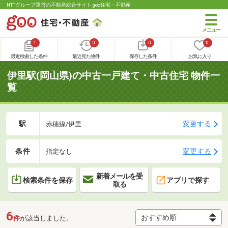
NTTグループ運営の不動産総合サイト goo住宅・不動産
1
0
0
0
最近検索した条件
最近見た物件
保存した条件
お気に入り
伊里駅(岡山県)の中古一戸建て・中古住宅 物件一
覧
駅
変更する
赤穂線/伊里
条件
変更する
指定なし
新着メールを受
検索条件を保存
アプリで探す
取る
6
件
が該当しました。