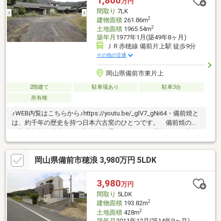
1,800
万円
い。 * *☆* *☆* *☆*
間取り
7LK
*☆* *☆* *
2
建物面積
261.86m
2
土地面積
1965.54m
築年月
1977年1月(築49年8ヶ月)
ＪＲ赤穂線 備前片上駅 徒歩9分
その他の交通
岡山県備前市東片上
2階建て
駐車場あり
駐車3台
所有権
♪WEB内覧はこちらから♪https://youtu.be/_glV7_gNi64・備前焼と
は、約千年の歴史を持つ日本六古窯のひとつです。 備前焼の窯
は指定施設に該当し、 新規に設置しようとする場合には、届出
が必要となります。 古き良き日本家屋で岡山を代表する焼き
物、 「備前焼」を身近に感じるお住まいを体感ください。※土
岡山県備前市穂浪 3,980万円 5LDK
砂災害警戒区域に該当します
3,980
万円
間取り
5LDK
2
建物面積
193.82m
2
土地面積
428m
築年月
2011年12月(築14年9ヶ月)