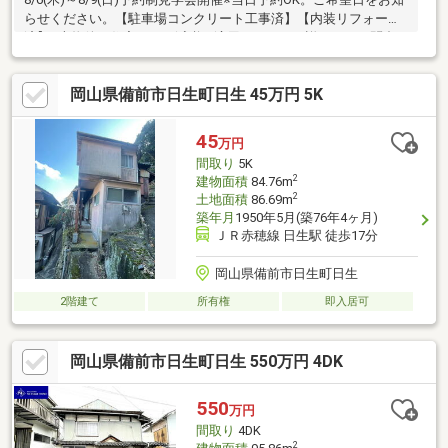
らせください。【駐車場コンクリート工事済】【内装リフォーム
済】※本物件は住宅ローン減税が適用されます。詳しくはお問合
せください。自社売主物件につき随時内覧可能です。お電話かメ
ールでご希望日をお知らせください。【リフォーム内容】トイレ
岡山県備前市日生町日生 45万円 5K
新品交換、洗面台鏡交換、1階床自然塗装、駐車場拡幅工事、駐車
場土間新設工事、照明新設、ハウスクリーニング、白蟻防除工事
【おすすめポイント】・雨漏り、構造上主要な部分の欠陥や・腐
45
万円
食、給排水管の故障や漏水についてお引渡しより２年間保証・シ
間取り
5K
ロアリ防除工事施工後5年間保証
2
建物面積
84.76m
2
土地面積
86.69m
築年月
1950年5月(築76年4ヶ月)
ＪＲ赤穂線 日生駅 徒歩17分
岡山県備前市日生町日生
2階建て
所有権
即入居可
岡山県備前市日生町日生 550万円 4DK
550
万円
間取り
4DK
2