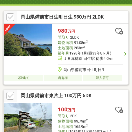
岡山県備前市日生町日生 980万円 2LDK
980
万円
間取り
2LDK
2
建物面積
91.08m
2
土地面積
283m
築年月
1993年1月(築33年8ヶ月)
ＪＲ赤穂線 日生駅 徒歩4.0km
岡山県備前市日生町日生
2階建て
所有権
即入居可
岡山県備前市東片上 100万円 5DK
100
万円
間取り
5DK
2
建物面積
99.79m
2
土地面積
165.9m
築年月
1982年2月(築44年7ヶ月)