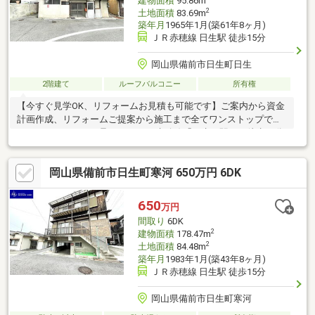
建物面積
95.86m
2
土地面積
83.69m
築年月
1965年1月(築61年8ヶ月)
ＪＲ赤穂線 日生駅 徒歩15分
岡山県備前市日生町日生
2階建て
ルーフバルコニー
所有権
【今すぐ見学OK、リフォームお見積も可能です】ご案内から資金
計画作成、リフォームご提案から施工まで全てワンストップでネ
クステージホームが承ります♪ ■赤穂線「日生」駅まで徒歩15分
♪■日生町の中心市街地に近く、買物などに便利♪■周辺に月極駐車
場あり♪ 「まだ検討中なので…」という方も大歓迎！◎新築と中
岡山県備前市日生町寒河 650万円 6DK
古の比較◎月々支払いのシミュレーション◎購入するべきタイミ
ング◎住み始めるまでの流れetc.など、余すことなくご説明させ
ていただきます！LINEでやり取りも可能ですので、お気軽にお問
650
万円
い合わせください♪
間取り
6DK
2
建物面積
178.47m
2
土地面積
84.48m
築年月
1983年1月(築43年8ヶ月)
ＪＲ赤穂線 日生駅 徒歩15分
岡山県備前市日生町寒河