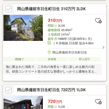
度も良好！基礎は鉄筋コンクリート造で基礎下は収納スペースと
岡山県備前市日生町日生 310万円 2LDK
して有効利用されています。玄関を開けると吹き抜けと大きな窓
で、とても広々した印象。室内は写真の家具類もそのまま付いて
くるので即利用可能です。バルコニーはかなり広々としており屋
310
万円
根付きなのでテーブルセットなどを置けば屋外のリビングルーム
間取り
2LDK
としてお洒落に使えそうです。
2
建物面積
45.85m
2
土地面積
241m
築年月
1988年1月(築38年8ヶ月)
ＪＲ赤穂線 日生駅 徒歩4.0km
岡山県備前市日生町日生
2階建て
所有権
即入居可
海に囲まれた鴻島で、二方向の海景を一度に楽しめる魅力の別
荘。鉄筋コンクリート造の頑丈な基礎がしっかりと建物を支え、
島の環境でも安心して長く使える構造が大きな強み。南面には大
きく迫り出した煉瓦製ＢＢＱコンロ付きのバルコニーが広がり、
家族や友人と海風を感じながらゆったり過ごせる。さらに、ワン
岡山県備前市日生町日生 720万円 1LDK
ちゃんを放し飼いできる柵と門扉付きのバルコニーも備え、ペッ
トとの島時間を存分に楽しめる点も見逃せないポイント。周囲は
静かで落ち着いた環境のため、日常を離れて心身を整える拠点と
720
万円
して最適だ。ロフト付きの間取りは使い勝手が良く、リフォーム
間取り
1LDK
ベースとしても自由度が高い。島の別荘としては購入しやすい価