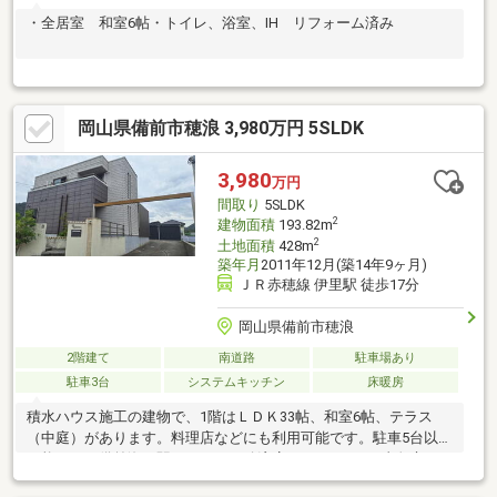
・全居室 和室6帖・トイレ、浴室、IH リフォーム済み
岡山県備前市穂浪 3,980万円 5SLDK
3,980
万円
間取り
5SLDK
2
建物面積
193.82m
2
土地面積
428m
築年月
2011年12月(築14年9ヶ月)
ＪＲ赤穂線 伊里駅 徒歩17分
岡山県備前市穂浪
2階建て
南道路
駐車場あり
駐車3台
システムキッチン
床暖房
積水ハウス施工の建物で、1階はＬＤＫ33帖、和室6帖、テラス
（中庭）があります。料理店などにも利用可能です。駐車5台以上
可能です。備前海の駅（マルナカ穂浪店）まで900ｍ、真魚市
（伊里漁協）まで900ｍ。