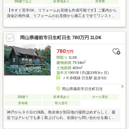
3階建て以上
駐車場あり
所有権
【今すぐ見学OK、リフォームお見積も作成可能です】ご案内から
資金計画作成、リフォームのお見積から施工まで全てワンストッ
プでネクステージホームが承ります♪ ■赤穂線「日生」駅まで徒
歩15分♪■バルコニーから日生湾の景色を一望♪■海辺の閑静な住宅
街♪ 「まだ検討中なので…」という方も大歓迎！◎新築と中古の
岡山県備前市日生町日生 780万円 2LDK
比較◎月々支払いのシミュレーション◎購入するべきタイミング
◎住み始めるまでの流れetc.など、余すことなくご説明させてい
ただきます！LINEでやり取りも可能ですので、お気軽にお問い合
780
万円
わせください♪
間取り
2LDK
2
建物面積
79.54m
2
土地面積
403m
築年月
1991年1月(築35年8ヶ月)
ＪＲ赤穂線 日生駅 徒歩5分
岡山県備前市日生町日生
2階建て
駐車場あり
オール電化
所有権
即入居可
神戸から９０分の鴻島。島全体が別荘地の場所はめずらしく、最
近ではテレビでも多く取上げられ、全国から問い合わせを戴く別
荘地です。周辺はログハウスが集まった場所で別荘地ならではの
カントリーな雰囲気が感じられる立地です。またログハウスの程