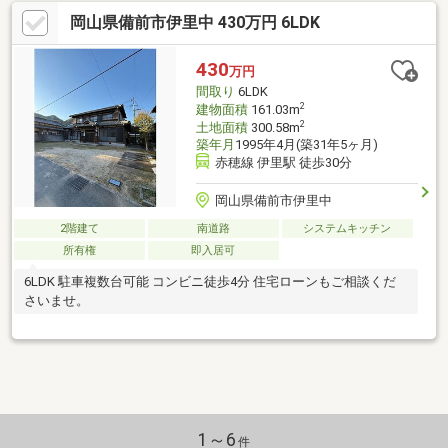
岡山県備前市伊里中 430万円 6LDK
430
万円
間取り
6LDK
2
建物面積
161.03m
2
土地面積
300.58m
築年月
1995年4月(築31年5ヶ月)
赤穂線 伊里駅 徒歩30分
岡山県備前市伊里中
2階建て
南道路
システムキッチン
所有権
即入居可
6LDK 駐車複数台可能 コンビニ徒歩4分 住宅ローンもご相談くだ
さいませ。
1～6
件