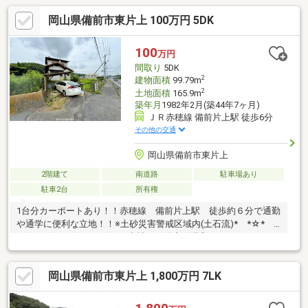
岡山県備前市東片上 100万円 5DK
100
万円
間取り
5DK
2
建物面積
99.79m
2
土地面積
165.9m
築年月
1982年2月(築44年7ヶ月)
ＪＲ赤穂線 備前片上駅 徒歩6分
その他の交通
岡山県備前市東片上
2階建て
南道路
駐車場あり
駐車2台
所有権
1台分カーポートあり！！赤穂線 備前片上駅 徒歩約６分で通勤
や通学に便利な立地！！※土砂災害警戒区域内(土石流)* *☆*
*☆* *☆* *☆* *☆* *当社は不動産の購入からリノベーショ
ンまでワンストップでサポートいたします。高い技術力とデザイ
ン力で失敗しないリフォームを実現。中古物件をリノベ・リフォ
岡山県備前市東片上 1,800万円 7LK
ームで蘇らせます。物件購入費用とリノベ工事費用を一緒にロー
ンで組む提案も可能です。3Dモデリングでリフォームの完成予想
図を立体的に表現。お気軽にご相談くださ