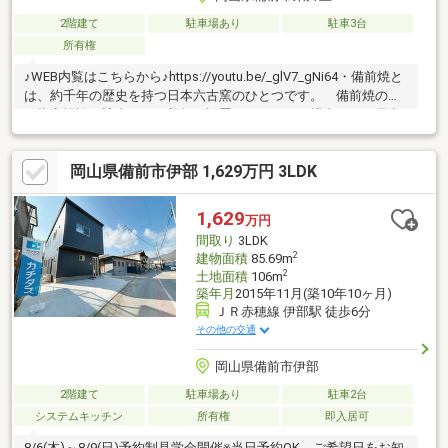
2階建て
駐車場あり
駐車3台
所有権
♪WEB内覧はこちらから♪https://youtu.be/_glV7_gNi64・備前焼と
は、約千年の歴史を持つ日本六古窯のひとつです。 備前焼の窯
は指定施設に該当し、 新規に設置しようとする場合には、届出
が必要となります。 古き良き日本家屋で岡山を代表する焼き
物、 「備前焼」を身近に感じるお住まいを体感ください。※土
岡山県備前市伊部 1,629万円 3LDK
砂災害警戒区域に該当します
1,629
万円
間取り
3LDK
2
建物面積
85.69m
2
土地面積
106m
築年月
2015年11月(築10年10ヶ月)
ＪＲ赤穂線 伊部駅 徒歩6分
その他の交通
岡山県備前市伊部
2階建て
駐車場あり
駐車2台
システムキッチン
所有権
即入居可
8/6(木)～8/9(日)予約制見学会開催※当日予約OK。ご希望日をお知