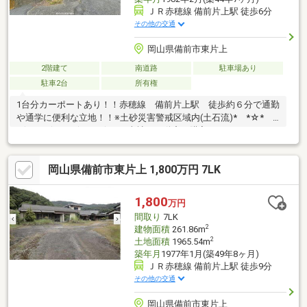
ＪＲ赤穂線 備前片上駅 徒歩6分
その他の交通
岡山県備前市東片上
2階建て
南道路
駐車場あり
駐車2台
所有権
1台分カーポートあり！！赤穂線 備前片上駅 徒歩約６分で通勤
や通学に便利な立地！！※土砂災害警戒区域内(土石流)* *☆*
*☆* *☆* *☆* *☆* *当社は不動産の購入からリノベーショ
ンまでワンストップでサポートいたします。高い技術力とデザイ
ン力で失敗しないリフォームを実現。中古物件をリノベ・リフォ
岡山県備前市東片上 1,800万円 7LK
ームで蘇らせます。物件購入費用とリノベ工事費用を一緒にロー
ンで組む提案も可能です。3Dモデリングでリフォームの完成予想
図を立体的に表現。お気軽にご相談くださ
1,800
万円
い。 * *☆* *☆* *☆*
間取り
7LK
*☆* *☆* *
2
建物面積
261.86m
2
土地面積
1965.54m
築年月
1977年1月(築49年8ヶ月)
ＪＲ赤穂線 備前片上駅 徒歩9分
その他の交通
岡山県備前市東片上