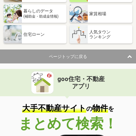
暮らしのデータ
家賃相場
(補助金・助成金情報)
人気タウン
住宅ローン
ランキング
ページトップに戻る
goo住宅・不動産
アプリ
大手不動産サイト
物件
の
を
まとめて検索！