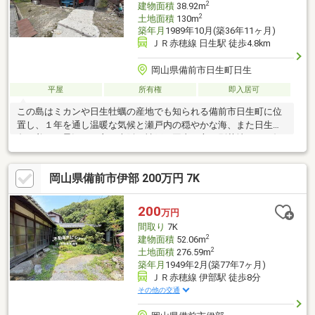
2
建物面積
38.92m
格帯で、理想の空間づく
2
土地面積
130m
築年月
1989年10月(築36年11ヶ月)
ＪＲ赤穂線 日生駅 徒歩4.8km
岡山県備前市日生町日生
平屋
所有権
即入居可
この島はミカンや日生牡蠣の産地でも知られる備前市日生町に位
置し、１年を通し温暖な気候と瀬戸内の穏やかな海、また日生諸
島の美しい景観に、主に大阪、神戸、岡山の方の別荘地として知
られる場所。新築から未入居だった物件を、令和４年に民泊施設
兼別荘に相応しいホテルライクな仕様へと新たに生まれ変わらせ
岡山県備前市伊部 200万円 7K
た物件。また写真に写っている家具、家電など全て付きで明日か
らでも手ぶらで利用できる状態だ。ログハウスの外観に和洋折衷
を織り交ぜた独創的な物件。また歩いて２０メートルの距離にあ
200
万円
る付属建物付きで、そこもリフォームすれば目的にあわせて色々
間取り
7K
楽しめる物件になりそうです。民泊に興味のある方にはオススメ
2
建物面積
52.06m
です。
2
土地面積
276.59m
築年月
1949年2月(築77年7ヶ月)
ＪＲ赤穂線 伊部駅 徒歩8分
その他の交通