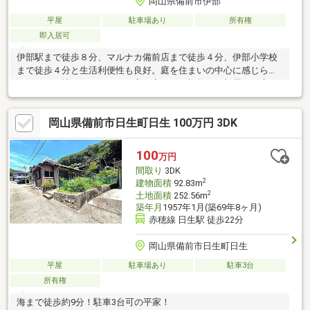
岡山県備前市伊部
平屋
駐車場あり
所有権
即入居可
伊部駅まで徒歩８分、マルナカ備前店まで徒歩４分、伊部小学校
まで徒歩４分と生活利便性も良好。庭を住まいの中心に感じられ
る、どこか懐かしさのある平家住宅です。複数のお部屋から庭を
望める間取りは、四季の移ろいを身近に感じながらゆったりとし
た時間を過ごせます。約８３坪の敷地は、ガーデニングや家庭菜
岡山県備前市日生町日生 100万円 3DK
園、お子様やペットが遊べるスペースなど、多彩な使い方が可能
です。自分好みに住まいをつくりたい方や、古民家の趣を活かし
たリノベーションをご検討の方にもおすすめ。現地でしか味わえ
100
万円
ない開放感を、ぜひ一度ご覧ください（＾＾）／
間取り
3DK
2
建物面積
92.83m
2
土地面積
252.56m
築年月
1957年1月(築69年8ヶ月)
赤穂線 日生駅 徒歩22分
岡山県備前市日生町日生
平屋
駐車場あり
駐車3台
所有権
海まで徒歩約9分！駐車3台可の平家！