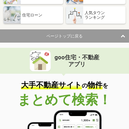
人気タウン
住宅ローン
ランキング
ページトップに戻る
goo住宅・不動産
アプリ
大手不動産サイト
物件
の
を
まとめて検索！