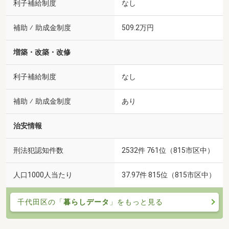
利子補給制度
なし
補助 ⁄ 助成金制度
509.2万円
増築・改築・改修
利子補給制度
なし
補助 ⁄ 助成金制度
あり
治安情報
刑法犯認知件数
2532件 761位（815市区中）
人口1000人当たり
37.97件 815位（815市区中）
千代田区の「
暮らしデータ
」をもっと見る