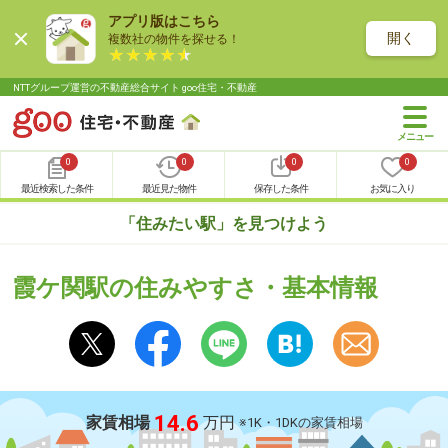
アプリ版はこちら
開く
複数社の物件を探せる！
NTTグループ運営の不動産総合サイト goo住宅・不動産
0
0
0
0
最近検索した条件
最近見た物件
保存した条件
お気に入り
「住みたい駅」を見つけよう
霞ケ関駅の住みやすさ・基本情報
14.6
家賃相場
万円
※1K・1DKの家賃相場