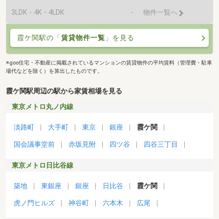
3LDK・4K・4LDK
-
物件一覧へ
霞ケ関駅の「
賃貸物件一覧
」を見る
※goo住宅・不動産に掲載されているマンションの賃貸物件の平均賃料（管理費・駐車
場代などを除く）を算出したものです。
霞ケ関駅周辺の駅から家賃相場を見る
東京メトロ丸ノ内線
淡路町
大手町
東京
銀座
霞ケ関
国会議事堂前
赤坂見附
四ツ谷
四谷三丁目
東京メトロ日比谷線
築地
東銀座
銀座
日比谷
霞ケ関
虎ノ門ヒルズ
神谷町
六本木
広尾