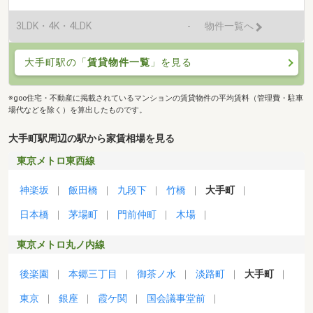
3LDK・4K・4LDK
-
物件一覧へ
大手町駅の「
賃貸物件一覧
」を見る
※goo住宅・不動産に掲載されているマンションの賃貸物件の平均賃料（管理費・駐車
場代などを除く）を算出したものです。
大手町駅周辺の駅から家賃相場を見る
東京メトロ東西線
神楽坂
飯田橋
九段下
竹橋
大手町
日本橋
茅場町
門前仲町
木場
東京メトロ丸ノ内線
後楽園
本郷三丁目
御茶ノ水
淡路町
大手町
東京
銀座
霞ケ関
国会議事堂前