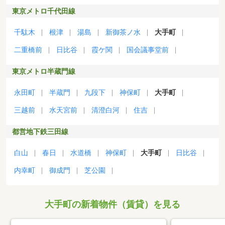
東京メトロ千代田線
千駄木
根津
湯島
新御茶ノ水
大手町
二重橋前
日比谷
霞ケ関
国会議事堂前
東京メトロ半蔵門線
永田町
半蔵門
九段下
神保町
大手町
三越前
水天宮前
清澄白河
住吉
都営地下鉄三田線
白山
春日
水道橋
神保町
大手町
日比谷
内幸町
御成門
芝公園
大手町の新着物件（賃貸）を見る