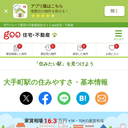
アプリ版はこちら
開く
複数社の物件を探せる！
NTTグループ運営の不動産総合サイト goo住宅・不動産
0
0
0
0
最近検索した条件
最近見た物件
保存した条件
お気に入り
「住みたい駅」を見つけよう
大手町駅の住みやすさ・基本情報
16.3
家賃相場
万円
※1K・1DKの家賃相場