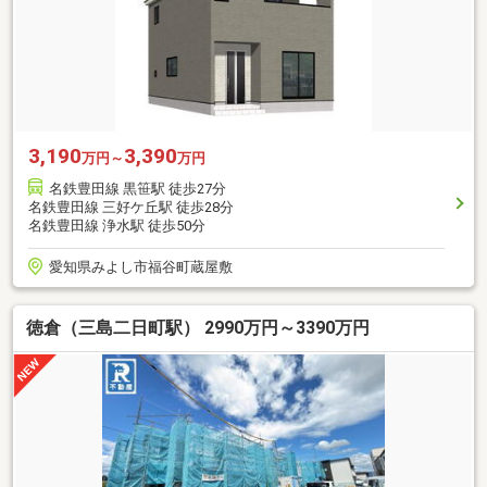
3,190
3,390
万円～
万円
名鉄豊田線 黒笹駅 徒歩27分
名鉄豊田線 三好ケ丘駅 徒歩28分
名鉄豊田線 浄水駅 徒歩50分
愛知県みよし市福谷町蔵屋敷
徳倉（三島二日町駅） 2990万円～3390万円