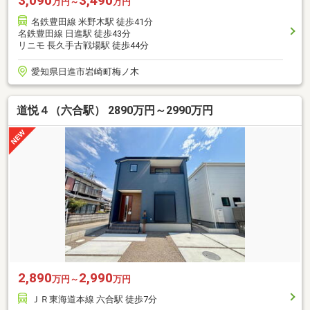
3,090
3,490
万円～
万円
名鉄豊田線 米野木駅 徒歩41分
名鉄豊田線 日進駅 徒歩43分
リニモ 長久手古戦場駅 徒歩44分
愛知県日進市岩崎町梅ノ木
道悦４（六合駅） 2890万円～2990万円
2,890
2,990
万円～
万円
ＪＲ東海道本線 六合駅 徒歩7分