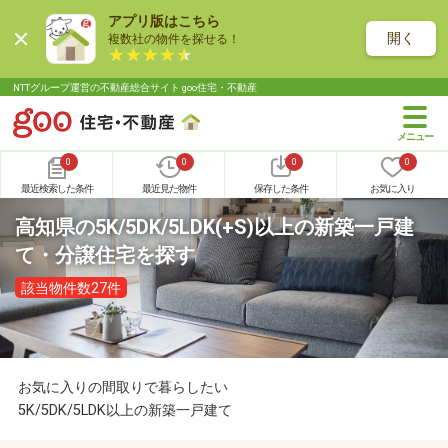
アプリ版はこちら
開く
複数社の物件を探せる！
NTTグループ運営の不動産総合サイト goo住宅・不動産
0
0
0
0
最近検索した条件
最近見た物件
保存した条件
お気に入り
高知県の5K/5DK/5LDK(+S)以上の新築一戸建
て・分譲住宅を探す
該当物件数27件
お気に入りの間取りで暮らしたい
5K/5DK/5LDK以上の新築一戸建て