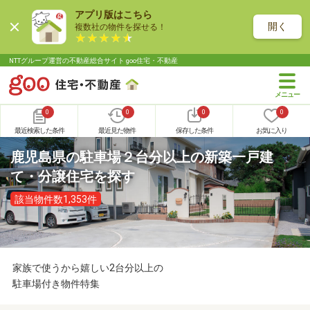
アプリ版はこちら
開く
複数社の物件を探せる！
NTTグループ運営の不動産総合サイト goo住宅・不動産
0
0
0
0
最近検索した条件
最近見た物件
保存した条件
お気に入り
鹿児島県の駐車場２台分以上の新築一戸建
て・分譲住宅を探す
該当物件数1,353件
家族で使うから嬉しい2台分以上の
駐車場付き物件特集