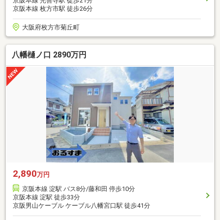
京阪本線 光善寺駅 徒歩21分
京阪本線 枚方市駅 徒歩26分
大阪府枚方市菊丘町
八幡樋ノ口 2890万円
2,890
万円
京阪本線 淀駅 バス8分/藤和田 停歩10分
京阪本線 淀駅 徒歩33分
京阪男山ケーブル ケーブル八幡宮口駅 徒歩41分