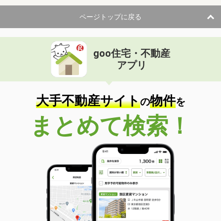
ページトップに戻る
goo住宅・不動産
アプリ
大手不動産サイト
物件
の
を
まとめて検索！