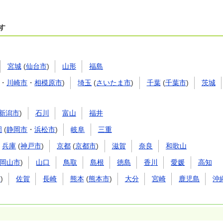
す
宮城
(
仙台市
)
山形
福島
・
川崎市
・
相模原市
)
埼玉
(
さいたま市
)
千葉
(
千葉市
)
茨城
新潟市
)
石川
富山
福井
岡
(
静岡市
・
浜松市
)
岐阜
三重
兵庫
(
神戸市
)
京都
(
京都市
)
滋賀
奈良
和歌山
岡山市
)
山口
鳥取
島根
徳島
香川
愛媛
高知
市
)
佐賀
長崎
熊本
(
熊本市
)
大分
宮崎
鹿児島
沖