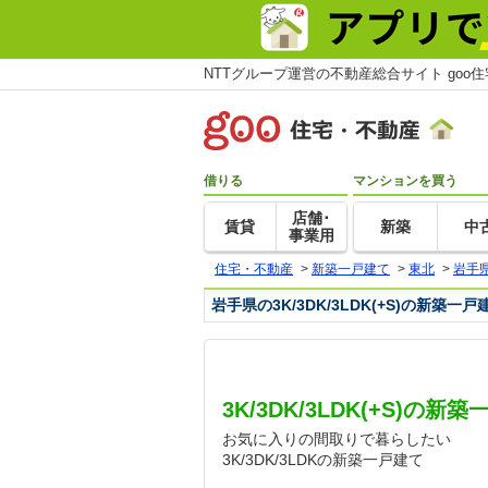
NTTグループ運営の不動産総合サイト goo
借りる
マンションを買う
店舗･
賃貸
新築
中
事業用
住宅・不動産
>
新築一戸建て
>
東北
>
岩手
岩手県の3K/3DK/3LDK(+S)の新築
3K/3DK/3LDK(+S)の
お気に入りの間取りで暮らしたい
3K/3DK/3LDKの新築一戸建て