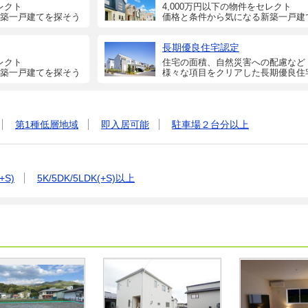
レクト
4,000万円以下の物件をセレクト
築一戸建てを探そう
価格と条件から気になる新築一戸建
長期優良住宅認定
レクト
住宅の面積、自然災害への配慮など
築一戸建てを探そう
様々な項目をクリアした長期優良住
第1種低層地域
即入居可能
駐車場２台分以上
+S)
5K/5DK/5LDK(+S)以上