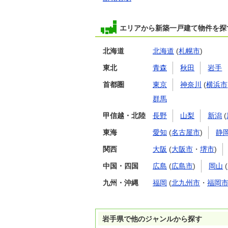
エリアから新築一戸建て物件を探
北海道
北海道
(
札幌市
)
東北
青森
秋田
岩手
首都圏
東京
神奈川
(
横浜市
群馬
甲信越・北陸
長野
山梨
新潟
(
東海
愛知
(
名古屋市
)
静
関西
大阪
(
大阪市
・
堺市
)
中国・四国
広島
(
広島市
)
岡山
(
九州・沖縄
福岡
(
北九州市
・
福岡
岩手県で他のジャンルから探す