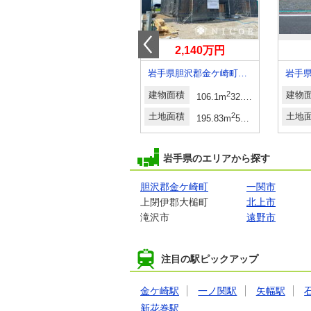
2,390万円
2,140万円
岩手県盛岡市下米内１
岩手県胆沢郡金ケ崎町西根辻脇
2
建物面積
2
建物面積
2
建物
（30.87坪～32.09坪）（登記）
110.95m
33.56坪
106.1m
32.09坪
2
土地面積
2
土地面積
2
土地
m
（53.10坪～66.34坪）（登記）
165.15m
49.95坪
195.83m
59.23坪
岩手県のエリアから探す
胆沢郡金ケ崎町
一関市
上閉伊郡大槌町
北上市
滝沢市
遠野市
注目の駅ピックアップ
金ケ崎駅
一ノ関駅
矢幅駅
新花巻駅