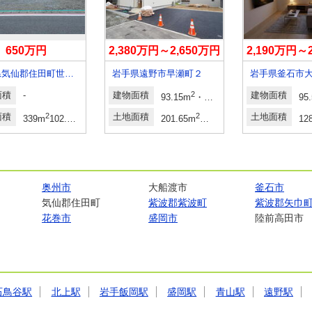
650万円
2,380万円～2,650万円
2,190万円～
岩手県気仙郡住田町世田米字川向
岩手県遠野市早瀬町２
岩手県釜石市
面積
-
建物面積
2
2
建物面積
93.15m
・103.68m
28.17坪・31.36
95
面積
2
土地面積
2
2
土地面積
339m
102.54坪
201.65m
～238.61m
60.99坪～72.1
12
奥州市
大船渡市
釜石市
気仙郡住田町
紫波郡紫波町
紫波郡矢巾
花巻市
盛岡市
陸前高田市
石鳥谷駅
北上駅
岩手飯岡駅
盛岡駅
青山駅
遠野駅