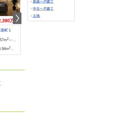
新築一戸建て
中古一戸建て
土地
2,390万円
2,140万円～2,240万円
2,790万円
大渡町１
岩手県胆沢郡金ケ崎町西根辻脇
岩手県盛岡市上堂３
2
2
建物面積
2
2
建物面積
2
坪
.57m
～96.39m
28.90坪～29.15坪
104.48m
・106.1m
31.60坪・32.09坪
105.58m
・
2
2
土地面積
2
2
土地面積
2
7坪
8.94m
～159.08m
39.00坪～48.12坪
194.8m
～206.75m
58.92坪～62.54坪
159.27m
・
町