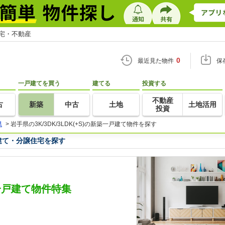
住宅・不動産
0
最近見た物件
保
一戸建てを買う
建てる
投資する
不動産
古
新築
中古
土地
土地活用
投資
県
>
岩手県の3K/3DK/3LDK(+S)の新築一戸建て物件を探す
一戸建て・分譲住宅を探す
新築一戸建て物件特集