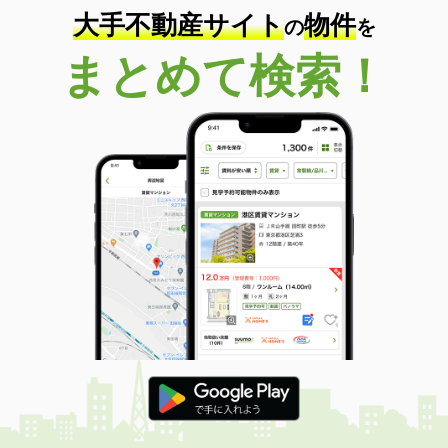
大手不動産サイト
物件
の
を
まとめて検索！