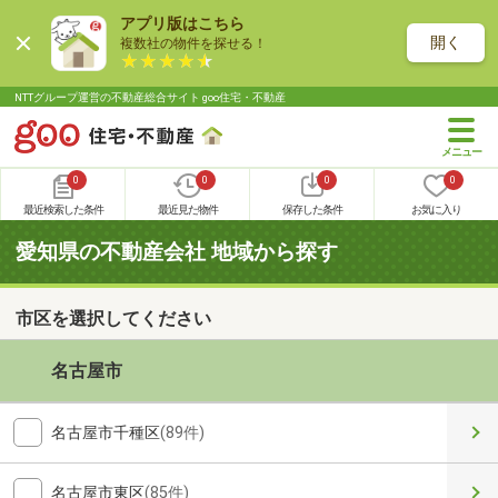
アプリ版はこちら
開く
複数社の物件を探せる！
NTTグループ運営の不動産総合サイト goo住宅・不動産
0
0
0
0
最近検索した条件
最近見た物件
保存した条件
お気に入り
愛知県の不動産会社 地域から探す
市区を選択してください
名古屋市
名古屋市千種区
(89件)
名古屋市東区
(85件)