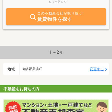
しません・包み隠さずご説明いたします・理想のお住まいに出会え
もっと見る
るまで諦めません■お子様がいるお客様へ■キッズスペースありま
す！「ネムリら」完備しています♪当店はご家族一組ずつご対応い
この不動産会社が取り扱う
たしますので周りを気にせずごゆっくりお過ごし下さい。☆＝＝＝
賃貸物件を探す
＝＝＝＝＝＝＝＝＝＝＝＝＝＝＝＝＝＝＝＝＝＝＝☆◎現地集合で
ご見学、現地解散できます！◎住宅ローン相談、事前審査代行手数
料はもちろん無料！◎いい所だけじゃない！物件の弱点もしっかり
解説します！ 新築戸建の購入諸費用は不動産会社によって違いま
す。 他社さんとの比較大歓迎です♪☆＝＝＝＝＝＝＝＝
＝＝＝＝＝＝＝＝＝＝＝＝＝＝＝＝＝＝☆ご案内からご契約、住宅
ローン本申込、お引き渡しまで一緒に同席致します！小さい会社だ
1～2
件
からこそできる柔軟性を大切にして営業しております♪★ご相談は
「ライフスマート不動産株式会社」にお任せください★
地域
変更する
知多郡美浜町
不動産をお持ちの方