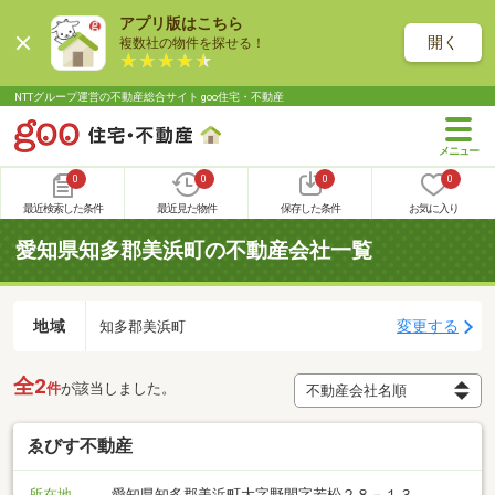
アプリ版はこちら
開く
複数社の物件を探せる！
NTTグループ運営の不動産総合サイト goo住宅・不動産
0
0
0
0
最近検索した条件
最近見た物件
保存した条件
お気に入り
愛知県知多郡美浜町の不動産会社一覧
地域
変更する
知多郡美浜町
全2
件
が該当しました。
ゑびす不動産
所在地
愛知県知多郡美浜町大字野間字若松２８－１３