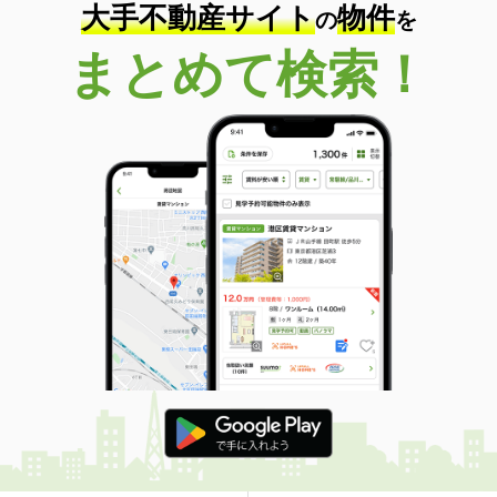
大手不動産サイト
物件
の
を
まとめて検索！