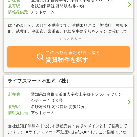
最寄駅
名鉄知多新線 野間駅 徒歩20分
情報提供元
アットホーム
はじめまして、ゑびす不動産です。活動エリアは、美浜町、南知多
町、武豊町、半田市、常滑市、他知多半島全般をメインに活動して
います。活動内容は、不動産の売買・仲介・管理・リフォームなど
もっと見る
を中心に行っています。中古住宅ご購入時に必要となるリフォーム
工事も資金計画と共に豊富な知識力でお客様のご希望に沿ったご提
この不動産会社が取り扱う
案を致します。不動産は人生最大のお買い物です。ゑびす不動産で
賃貸物件を探す
はお客様の求めていること、大切にしている想いを聞き取り的確に
アドバイスいたします。資金計画や住み替え・売却・賃貸について
もご相談ください。不安なことも沢山ある筈です。経験豊富な宅地
建物取引士より、住むまでも、住まわれてからも、お客様に喜んで
ライフスマート不動産（株）
いただけるご提案を致します。「住む人を大切にした物件探し」を
心掛け、誠心誠意ご対応させていただきます。海に近い土地・戸
所在地
愛知県知多郡美浜町大字布土字郷下５５ハイツサン
建・マンション等のリゾート物件のお探し、売却希望の方もお問合
シティー１０３号
せ下さい。知多半島・南知多へのドライブの際にもお気軽にお立ち
最寄駅
名鉄河和線 河和口駅 徒歩12分
よりくださいませ。ホームページにも遊びにきてください。ご来
情報提供元
アットホーム
店、お問い合わせを心よりお待ちしております。
当社は知多半島を中心に不動産売買・買取をメインとして営業して
おります♪■ライフスマート不動産のお約束■・しつこい営業はいた