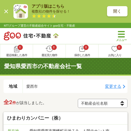
アプリ版はこちら
開く
複数社の物件を探せる！
NTTグループ運営の不動産総合サイト goo住宅・不動産
0
0
0
0
最近検索した条件
最近見た物件
保存した条件
お気に入り
愛知県愛西市の不動産会社一覧
地域
変更する
愛西市
全2
件
が該当しました。
ひまわりカンパニー（株）
所在地
愛知県愛西市勝幡町元池７９ １階テナント南