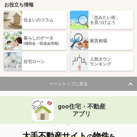
お役立ち情報
「住みたい街」
住まいのコラム
を見つけよう
暮らしのデータ
家賃相場
(補助金・助成金情報)
人気タウン
住宅ローン
ランキング
ページトップに戻る
goo住宅・不動産
アプリ
大手不動産サイト
物件
の
を