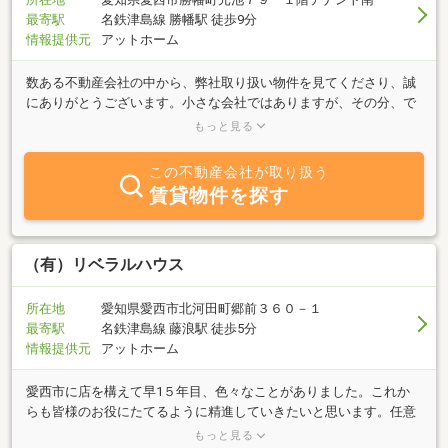
最寄駅
名鉄津島線 勝幡駅 徒歩9分
情報提供元
アットホーム
数ある不動産会社の中から、弊社取り扱い物件を見てくださり、誠
にありがとうございます。小さな会社ではありますが、その分、で
きるかぎりの情報をオープンにしてご安心いただけるよう取り組ま
もっと見る
させて頂いてます。不動産の購入・売却・管理など、お気軽にご相
談ください。また、住宅ローンのご返済などでお悩みの方は、お気
この不動産会社が取り扱う
軽にご相談ください。専門家の先生と連携し問題の解決にあたりま
賃貸物件を探す
す。
（有）リベラルハウス
所在地
愛知県愛西市北河田町郷前３６０－１
最寄駅
名鉄津島線 藤浪駅 徒歩5分
情報提供元
アットホーム
愛西市に店を構えて早1５年目、色々なことがありました。これか
らも皆様のお役にたてるように精進していきたいと思います。任意
売却、相続問題なんでもござれ！！相談はもちろん無料ですよー、
もっと見る