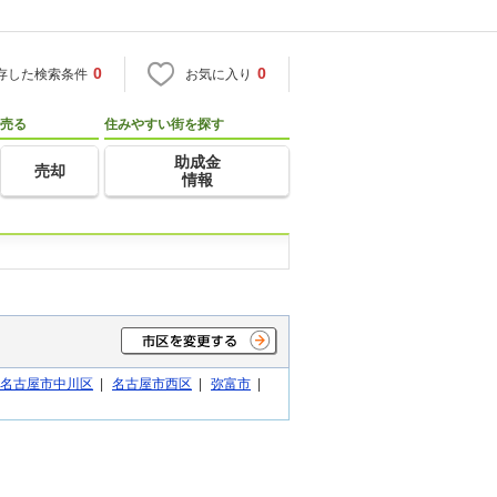
0
0
存した検索条件
お気に入り
売る
住みやすい街を探す
助成金
売却
情報
名古屋市中川区
|
名古屋市西区
|
弥富市
|