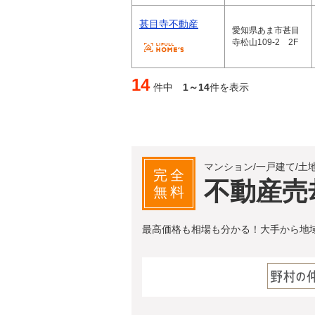
甚目寺不動産
愛知県あま市甚目
寺松山109-2 2F
14
件中
1～14
件を表示
マンション/一戸建て/土
完全
不動産売
無料
最高価格も相場も分かる！大手から地