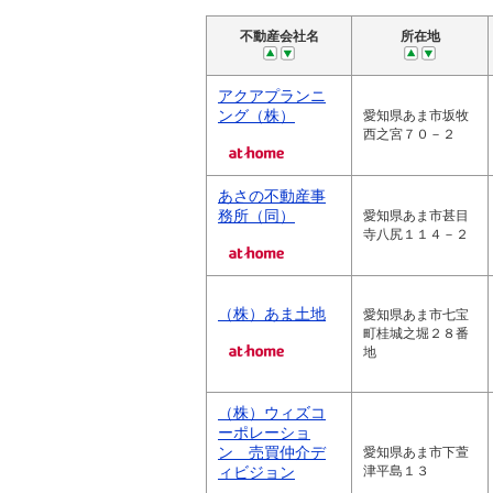
不動産会社名
所在地
アクアプランニ
ング（株）
愛知県あま市坂牧
西之宮７０－２
あさの不動産事
務所（同）
愛知県あま市甚目
寺八尻１１４－２
（株）あま土地
愛知県あま市七宝
町桂城之堀２８番
地
（株）ウィズコ
ーポレーショ
ン 売買仲介デ
愛知県あま市下萱
ィビジョン
津平島１３