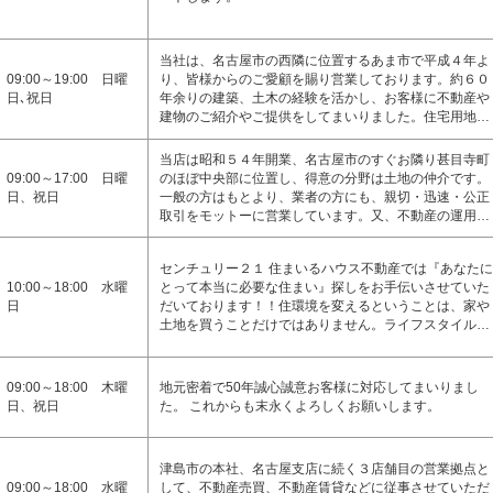
当社は、名古屋市の西隣に位置するあま市で平成４年よ
09:00～19:00 日曜
り、皆様からのご愛顧を賜り営業しております。約６０
日､祝日
年余りの建築、土木の経験を活かし、お客様に不動産や
建物のご紹介やご提供をしてまいりました。住宅用地…
当店は昭和５４年開業、名古屋市のすぐお隣り甚目寺町
09:00～17:00 日曜
のほぼ中央部に位置し、得意の分野は土地の仲介です。
日、祝日
一般の方はもとより、業者の方にも、親切・迅速・公正
取引をモットーに営業しています。又、不動産の運用…
センチュリー２１ 住まいるハウス不動産では『あなたに
10:00～18:00 水曜
とって本当に必要な住まい』探しをお手伝いさせていた
日
だいております！！住環境を変えるということは、家や
土地を買うことだけではありません。ライフスタイル…
09:00～18:00 木曜
地元密着で50年誠心誠意お客様に対応してまいりまし
日、祝日
た。 これからも末永くよろしくお願いします。
津島市の本社、名古屋支店に続く３店舗目の営業拠点と
09:00～18:00 水曜
して、不動産売買、不動産賃貸などに従事させていただ