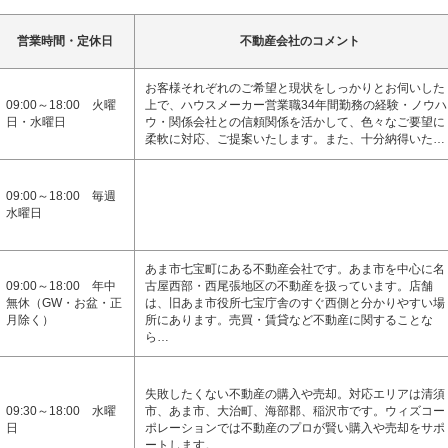
営業時間・定休日
不動産会社のコメント
お客様それぞれのご希望と現状をしっかりとお伺いした
09:00～18:00 火曜
上で、ハウスメーカー営業職34年間勤務の経験・ノウハ
日・水曜日
ウ・関係会社との信頼関係を活かして、色々なご要望に
柔軟に対応、ご提案いたします。また、十分納得いた…
09:00～18:00 毎週
水曜日
あま市七宝町にある不動産会社です。あま市を中心に名
09:00～18:00 年中
古屋西部・西尾張地区の不動産を扱っています。店舗
無休（GW・お盆・正
は、旧あま市役所七宝庁舎のすぐ西側と分かりやすい場
月除く）
所にあります。売買・賃貸など不動産に関することな
ら…
失敗したくない不動産の購入や売却。対応エリアは清須
09:30～18:00 水曜
市、あま市、大治町、海部郡、稲沢市です。ウィズコー
日
ポレーションでは不動産のプロが賢い購入や売却をサポ
ートします。