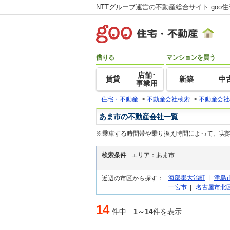
NTTグループ運営の不動産総合サイト goo
借りる
マンションを買う
店舗･
賃貸
新築
中
事業用
住宅・不動産
>
不動産会社検索
>
不動産会社
あま市の不動産会社一覧
※乗車する時間帯や乗り換え時間によって、実
検索条件
エリア：あま市
海部郡大治町
|
津島
近辺の市区から探す：
一宮市
|
名古屋市北
14
件中
1～14
件を表示