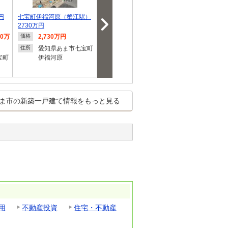
円
七宝町伊福河原（蟹江駅）
七宝町伊福河原（蟹江駅）
【エサキホーム】E
2730万円
3080万円
n あま市甚目
80万
2,730万円
3,080万円
4,380
価格
価格
価格
愛知県あま市七宝町
愛知県あま市七宝町
愛知県
住所
住所
住所
宝町
伊福河原
伊福河原
郷浦
ま市の新築一戸建て情報をもっと見る
用
不動産投資
住宅・不動産