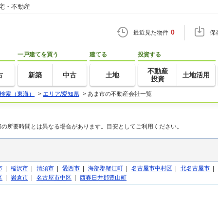
住宅・不動産
0
最近見た物件
保
一戸建てを買う
建てる
投資する
不動産
古
新築
中古
土地
土地活用
投資
検索（東海）
>
エリア/愛知県
>
あま市の不動産会社一覧
際の所要時間とは異なる場合があります。目安としてご利用ください。
市
|
稲沢市
|
清須市
|
愛西市
|
海部郡蟹江町
|
名古屋市中村区
|
北名古屋市
|
区
|
岩倉市
|
名古屋市中区
|
西春日井郡豊山町