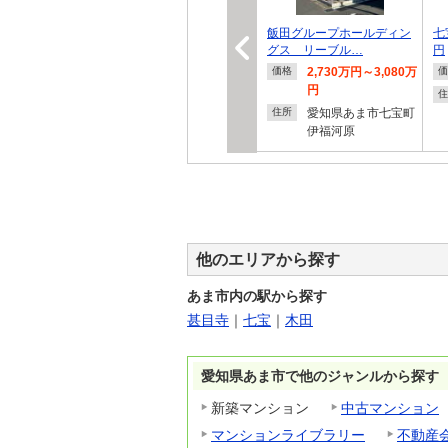
飯田グループホールディン
七
グス リーブル…
円
2,730万円～3,080万
価格
価
円
住
愛知県あま市七宝町
住所
伊福河原
他のエリアから探す
あま市内の駅から探す
甚目寺
｜
七宝
｜
木田
愛知県あま市で他のジャンルから探す
新築マンション
中古マンション
マンションライブラリー
不動産