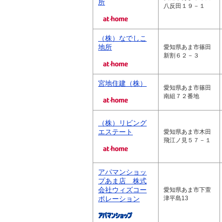
所
八反田１９－１
（株）なでしこ
地所
愛知県あま市篠田
新割６２－３
宮地住建（株）
愛知県あま市篠田
南組７２番地
（株）リビング
エステート
愛知県あま市木田
飛江ノ見５７－１
アパマンショッ
プあま店 株式
会社ウィズコー
愛知県あま市下萱
ポレーション
津平島13