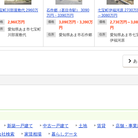
宝町川部屋敷代 2960万
石作郷（甚目寺駅） 3090
七宝町伊福河原 2730万
万円・3390万円
～3080万円
2,960万円
3,090万円・3,390万
2,730万円～3,0
格
価格
価格
円
円
愛知県あま市七宝町
所
川部屋敷代
愛知県あま市石作郷
愛知県あま市七
住所
住所
伊福河原
あ
新築一戸建て
中古一戸建て
土地
賃貸
店舗・事業
会社検索
家賃相場
暮らしデータ