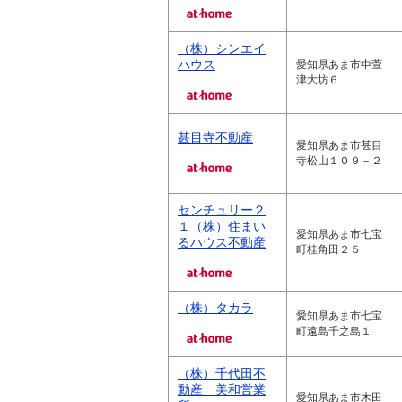
（株）シンエイ
ハウス
愛知県あま市中萱
津大坊６
甚目寺不動産
愛知県あま市甚目
寺松山１０９－２
センチュリー２
１（株）住まい
愛知県あま市七宝
るハウス不動産
町桂角田２５
（株）タカラ
愛知県あま市七宝
町遠島千之島１
（株）千代田不
動産 美和営業
愛知県あま市木田