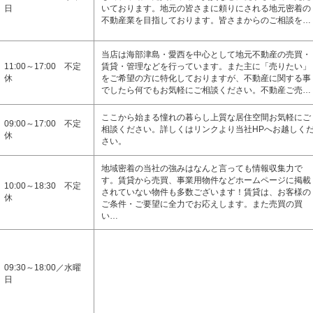
日
いております。地元の皆さまに頼りにされる地元密着の
不動産業を目指しております。皆さまからのご相談を…
当店は海部津島・愛西を中心として地元不動産の売買・
11:00～17:00 不定
賃貸・管理などを行っています。また主に「売りたい」
休
をご希望の方に特化しておりますが、不動産に関する事
でしたら何でもお気軽にご相談ください。不動産ご売…
ここから始まる憧れの暮らし上質な居住空間お気軽にご
09:00～17:00 不定
相談ください。詳しくはリンクより当社HPへお越しく
休
さい。
地域密着の当社の強みはなんと言っても情報収集力で
す。賃貸から売買、事業用物件などホームページに掲載
10:00～18:30 不定
されていない物件も多数ございます！賃貸は、お客様の
休
ご条件・ご要望に全力でお応えします。また売買の買
い…
09:30～18:00／水曜
日