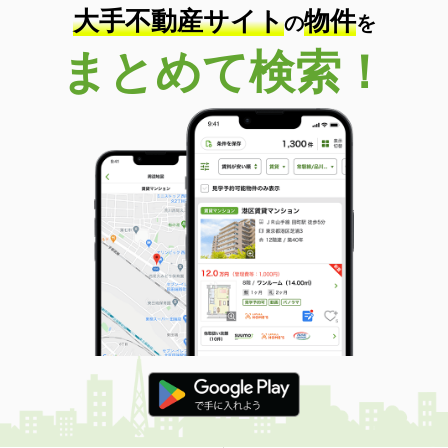
大手不動産サイト
物件
の
を
まとめて検索！