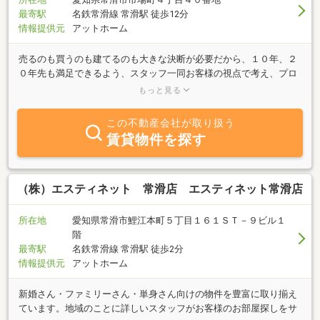
最寄駅
名鉄常滑線 常滑駅 徒歩12分
情報提供元
アットホーム
売るのも買うのも建てるのも大きな決断が必要だから、１０年、２
０年先も満足できるよう、スタッフ一同お客様の視点で考え、プロ
としての提案を心がけています。住まいの事ならお気軽に当社にお
もっと見る
問合せ・御相談ください！
この不動産会社が取り扱う
賃貸物件を探す
（株）エスティネット 常滑店 エスティネット常滑店
所在地
愛知県常滑市鯉江本町５丁目１６１ＳＴ－９ビル１
階
最寄駅
名鉄常滑線 常滑駅 徒歩2分
情報提供元
アットホーム
新婚さん・ファミリーさん・単身さん向けの物件を豊富に取り揃え
ています。地域のことに詳しいスタッフがお客様のお部屋探しをサ