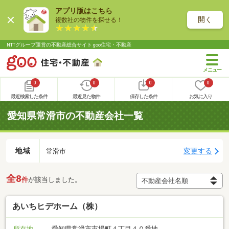
アプリ版はこちら
開く
複数社の物件を探せる！
NTTグループ運営の不動産総合サイト goo住宅・不動産
0
0
0
0
最近検索した条件
最近見た物件
保存した条件
お気に入り
愛知県常滑市の不動産会社一覧
地域
変更する
常滑市
全8
件
が該当しました。
あいちヒデホーム（株）
所在地
愛知県常滑市市場町４丁目４０番地