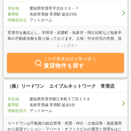
所在地
愛知県常滑市字古社２０－７
最寄駅
名鉄常滑線 常滑駅 徒歩25分
情報提供元
アットホーム
常滑市を拠点とし、半田市・武豊町・知多市・阿久比町など知多半
島の不動産全般を取り扱っております。土地・中古住宅の売買、賃
貸アパート・駐車場の管理も行っておりますので、土地の有効利用
もっと見る
などをお考えの方も、ぜひご相談ください。お客様にとって最善の
方法をしっかりとご説明させていただきます。また、当社では新
この不動産会社が取り扱う
築・リフォームのご用命も承っております。適正価格で健康で快適
賃貸物件を探す
な住まいをご提案させていただいております。不動産に関するこ
と、建物の新築・増改築、エクステリア等、不動産・建築に関する
ことならどのようなことでも、お気軽にお問い合わせ、ご相談下さ
い。
（株）リードワン エイブルネットワーク 常滑店
所在地
愛知県常滑市鯉江本町５丁目１５６
最寄駅
名鉄常滑線 常滑駅 徒歩2分
情報提供元
アットホーム
リードワンは不動産の総合管理・売買・仲介・土地活用・資産運用
から賃貸マンション・アパート・オフィスビルの運営と管理をはじ