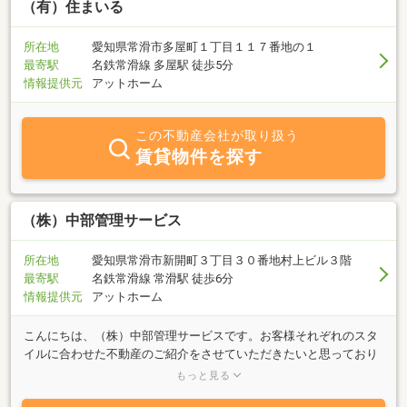
（有）住まいる
所在地
愛知県常滑市多屋町１丁目１１７番地の１
最寄駅
名鉄常滑線 多屋駅 徒歩5分
情報提供元
アットホーム
この不動産会社が取り扱う
賃貸物件を探す
（株）中部管理サービス
所在地
愛知県常滑市新開町３丁目３０番地村上ビル３階
最寄駅
名鉄常滑線 常滑駅 徒歩6分
情報提供元
アットホーム
こんにちは、（株）中部管理サービスです。お客様それぞれのスタ
イルに合わせた不動産のご紹介をさせていただきたいと思っており
ます。是非、何でもご希望をお聞かせ下さい。ご来店、ご連絡心よ
もっと見る
りお待ちしております。