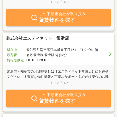
ポート致します。当社は、名鉄常滑線 常滑駅（西口）から西へ徒
もっと見る
歩2分にございます。賃貸仲介を主として、お部屋探しのお客様か
ら物件を貸したいオーナー様のご相談まで承っております。また建
この不動産会社が取り扱う
築から始まった当社ですが、専門家が多数在籍しております。賃貸
賃貸物件を探す
のみならず、売買、賃貸管理、外壁改修、室内リフォーム等トータ
ルにサポートさせていただきます、事業用のテナント、定期借地も
取り扱っております。土地探しもご依頼くださいませ(^^)/日々の疲
れた生活に、ちょっとした幸せを。日々の生活に住まいを通して少
株式会社エスティネット 常滑店
しの潤いを。笑顔でご来店をお待ちしております！
所在地
愛知県常滑市鯉江本町５丁目161 ST-9ビル1階
最寄駅
名鉄常滑線 常滑駅 徒歩2分
情報提供元
LIFULL HOME'S
常滑市・知多市のお部屋探しは【エスティネット常滑店】にお任せ
ください！！豊富な物件情報と丁寧なサポートを心がけ安心のお部
屋探しをお届けします。駅徒歩2分＆駐車場あり◎笑顔でご来店を
もっと見る
お待ちしております！
この不動産会社が取り扱う
賃貸物件を探す