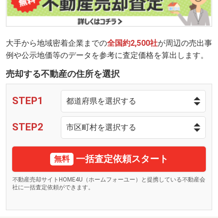
大手から地域密着企業までの
全国約2,500社
が周辺の売出事
例や公示地価等のデータを参考に査定価格を算出します。
売却する不動産の住所を選択
STEP1
STEP2
一括査定依頼スタート
無料
不動産売却サイトHOME4U（ホームフォーユー）と提携している不動産会
社に一括査定依頼ができます。