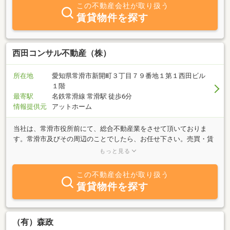
この不動産会社が取り扱う
賃貸物件を探す
西田コンサル不動産（株）
所在地
愛知県常滑市新開町３丁目７９番地１第１西田ビル
１階
最寄駅
名鉄常滑線 常滑駅 徒歩6分
情報提供元
アットホーム
当社は、常滑市役所前にて、総合不動産業をさせて頂いておりま
す。常滑市及びその周辺のことでしたら、お任せ下さい。売買・賃
貸はもちろんのこと、管理・不動産コンサルでのお手伝いもさせて
もっと見る
頂いております。不動産コンサル技能登録・ファイナンシャルプラ
ンナー有資格者による、お客様の立場でのご提案をさせて頂いてお
この不動産会社が取り扱う
ります。土日も営業しておりますので、お気軽にお問い合わせ下さ
賃貸物件を探す
い。
（有）森政