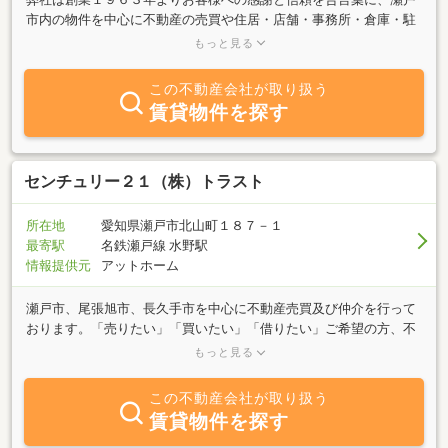
市内の物件を中心に不動産の売買や住居・店舗・事務所・倉庫・駐
車場等の賃貸物件の運営管理を取り扱っております。住まいに関す
もっと見る
るご質問・資金計画等ございましたらお気軽にご相談ください。価
格査定や各種ご相談は無料です。弊社のホームページには、こちら
この不動産会社が取り扱う
に掲載していない物件もご紹介しております。ページ内からリンク
賃貸物件を探す
しておりますので、是非一度アクセスして下さい！Ｅメールでの対
応と新着物件の送信もしておりますのでお気軽にお問合せ下さい。
センチュリー２１（株）トラスト
所在地
愛知県瀬戸市北山町１８７－１
最寄駅
名鉄瀬戸線 水野駅
情報提供元
アットホーム
瀬戸市、尾張旭市、長久手市を中心に不動産売買及び仲介を行って
おります。「売りたい」「買いたい」「借りたい」ご希望の方、不
動産に関する質問は何でもお気軽にご相談ください。豊富な情報量
もっと見る
で住まい探しをサポートいたします。
この不動産会社が取り扱う
賃貸物件を探す