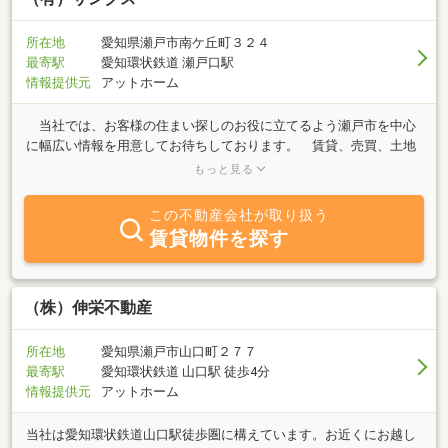
所在地
愛知県瀬戸市南ケ丘町３２４
最寄駅
愛知環状鉄道 瀬戸口駅
情報提供元
アットホーム
当社では、お客様の住まい探しのお役に立てるよう瀬戸市を中心
に幅広い情報を用意してお待ちしております。 賃貸、売買、土地
活用、不動産に関わることならどのようなことでも結構です。お気
もっと見る
軽にご相談下さい。明るく気さくな従業員一同、親身になってお客
様のご相談をお受け致します。
この不動産会社が取り扱う
賃貸物件を探す
（株）伸栄不動産
所在地
愛知県瀬戸市山口町２７７
最寄駅
愛知環状鉄道 山口駅 徒歩4分
情報提供元
アットホーム
当社は愛知環状鉄道山口駅徒歩圏に構えています。お近くにお越し