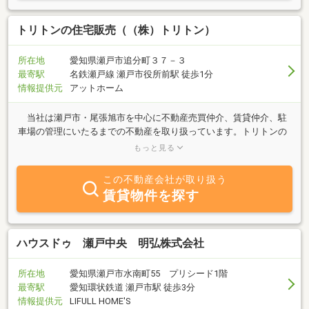
トリトンの住宅販売（（株）トリトン）
所在地
愛知県瀬戸市追分町３７－３
最寄駅
名鉄瀬戸線 瀬戸市役所前駅 徒歩1分
情報提供元
アットホーム
当社は瀬戸市・尾張旭市を中心に不動産売買仲介、賃貸仲介、駐
車場の管理にいたるまでの不動産を取り扱っています。トリトンの
住宅販売は不動産を通じ人と人との架け橋になる事をモットーに、
もっと見る
安心して不動産をお探し頂けるよう努力しております。オフィスは
名鉄瀬戸線「瀬戸市役所前」駅南８０ｍにあり、女性スタッフが親
この不動産会社が取り扱う
切と真心で応対しています。駅前ですのでお気軽におこし下さい。
賃貸物件を探す
駐車場４台分完備。
ハウスドゥ 瀬戸中央 明弘株式会社
所在地
愛知県瀬戸市水南町55 プリシード1階
最寄駅
愛知環状鉄道 瀬戸市駅 徒歩3分
情報提供元
LIFULL HOME'S