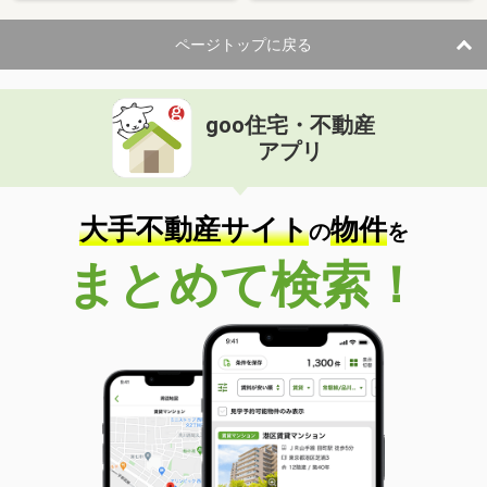
ページトップに戻る
goo住宅・不動産
アプリ
大手不動産サイト
物件
の
を
まとめて検索！