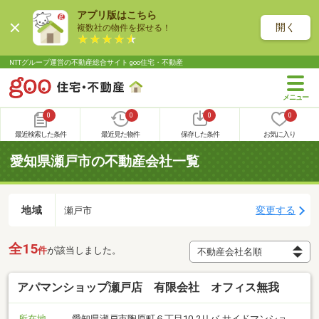
アプリ版はこちら
開く
複数社の物件を探せる！
NTTグループ運営の不動産総合サイト goo住宅・不動産
0
0
0
0
最近検索した条件
最近見た物件
保存した条件
お気に入り
愛知県瀬戸市の不動産会社一覧
地域
変更する
瀬戸市
全15
件
が該当しました。
アパマンショップ瀬戸店 有限会社 オフィス無我
所在地
愛知県瀬戸市陶原町６丁目10-2リバ-サイドマンショ