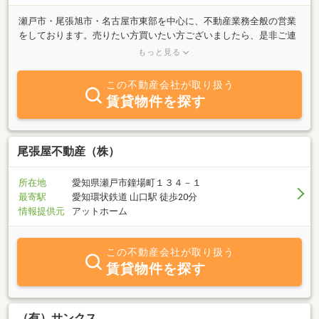
瀬戸市・尾張旭市・名古屋市東部を中心に、不動産業務全般の営業
をしております。売りたい方買いたい方ございましたら、是非ご連
絡下さい。大型開発用地の仲介も、やっております。信頼と真心で
もっと見る
お応えする様、社員全員頑張ってます。
この不動産会社が取り扱う
賃貸物件を探す
尾張屋不動産（株）
所在地
愛知県瀬戸市鐘場町１３４－１
最寄駅
愛知環状鉄道 山口駅 徒歩20分
情報提供元
アットホーム
この不動産会社が取り扱う
賃貸物件を探す
（有）サンクス