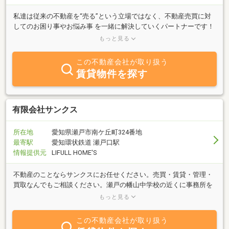
私達は従来の不動産を“売る”という立場ではなく、不動産売買に対
してのお困り事やお悩み事 を一緒に解決していくパートナーです！
お客様の代わりにプロの目線でお手伝い致します。 どんなお悩みで
もっと見る
もご相談下さい
この不動産会社が取り扱う
賃貸物件を探す
有限会社サンクス
所在地
愛知県瀬戸市南ケ丘町324番地
最寄駅
愛知環状鉄道 瀬戸口駅
情報提供元
LIFULL HOME'S
不動産のことならサンクスにお任せください。売買・賃貸・管理・
買取なんでもご相談ください。瀬戸の幡山中学校の近くに事務所を
構えています。地域密着型・アットホームな雰囲気での営業をモッ
もっと見る
トーにしています。
この不動産会社が取り扱う