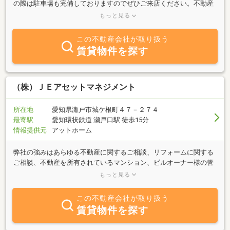
の際は駐車場も完備しておりますのでぜひご来店ください。不動産
のこと、登記、測量、家屋解体工事等、何でもご相談くださ
もっと見る
い！ 新規物件も随時公開中！ ★☆ホー
ムページをぜひクリック☆★ 売却物件無料相談査定
この不動産会社が取り扱う
実施中
賃貸物件を探す
（株）ＪＥアセットマネジメント
所在地
愛知県瀬戸市城ケ根町４７－２７４
最寄駅
愛知環状鉄道 瀬戸口駅 徒歩15分
情報提供元
アットホーム
弊社の強みはあらゆる不動産に関するご相談、リフォームに関する
ご相談、不動産を所有されているマンション、ビルオーナー様の管
理に関するご相談を豊富な経験のあるスタッフが全てワンストップ
もっと見る
で承ります。不動産関連のご相談、査定のご依頼、リフォームの工
事のお見積りのご依頼など全て無料で承ります。また自社で不動産
この不動産会社が取り扱う
の買取も行っておりますのでお気軽にお申しつけくださいませ。お
賃貸物件を探す
電話でのご相談を躊躇されるかたはお気軽にメールでお問い合わせ
くださいませ。