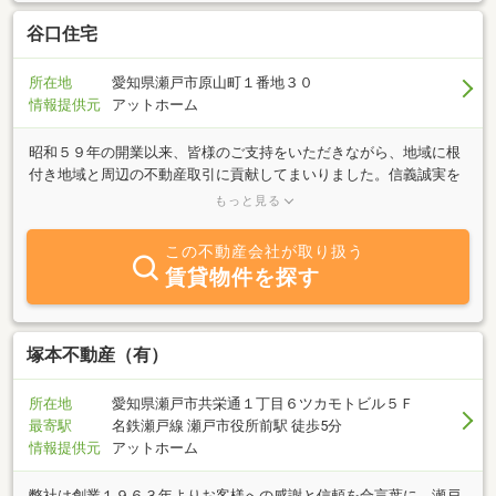
谷口住宅
所在地
愛知県瀬戸市原山町１番地３０
情報提供元
アットホーム
昭和５９年の開業以来、皆様のご支持をいただきながら、地域に根
付き地域と周辺の不動産取引に貢献してまいりました。信義誠実を
旨に丁寧で妥協しない対応を心掛けいています。谷口住宅は行政書
もっと見る
士事務所を併設しており、外国籍の方の入管業務、農地等でお困り
の方、許認可の取得および遺言・相続等のご相談と不動産取引を一
この不動産会社が取り扱う
貫して承ります。CCUS登録代行承ります。お気軽にご相談くださ
賃貸物件を探す
い！
塚本不動産（有）
所在地
愛知県瀬戸市共栄通１丁目６ツカモトビル５Ｆ
最寄駅
名鉄瀬戸線 瀬戸市役所前駅 徒歩5分
情報提供元
アットホーム
弊社は創業１９６３年よりお客様への感謝と信頼を合言葉に、瀬戸