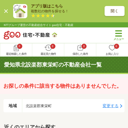
アプリ版はこちら
開く
複数社の物件を探せる！
NTTグループ運営の不動産総合サイト goo住宅・不動産
0
0
0
0
最近検索した条件
最近見た物件
保存した条件
お気に入り
愛知県北設楽郡東栄町の不動産会社一覧
お探しの条件に該当する物件はありませんでした。
地域
変更する
北設楽郡東栄町
近くのエリアから探す