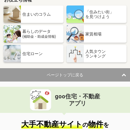
「住みたい街」
住まいのコラム
を見つけよう
暮らしのデータ
家賃相場
(補助金・助成金情報)
人気タウン
住宅ローン
ランキング
ページトップに戻る
goo住宅・不動産
アプリ
大手不動産サイト
物件
の
を