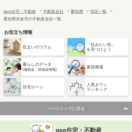
goo住宅・不動産
不動産会社
愛知県
市区一覧
愛知県岩倉市の不動産会社一覧
お役立ち情報
「住みたい街」
住まいのコラム
を見つけよう
暮らしのデータ
家賃相場
(補助金・助成金情報)
人気タウン
住宅ローン
ランキング
ページトップに戻る
goo住宅・不動産