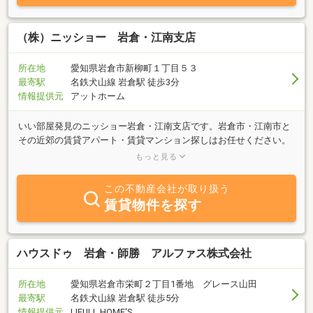
（株）ニッショー 岩倉・江南支店
所在地
愛知県岩倉市新柳町１丁目５３
最寄駅
名鉄犬山線 岩倉駅 徒歩3分
情報提供元
アットホーム
いい部屋発見のニッショー岩倉・江南支店です。岩倉市・江南市と
その近郊の賃貸アパート・賃貸マンション探しはお任せください。
新婚・ファミリーさんから単身さん向けの物件まで豊富な物件を取
もっと見る
り揃えております。当店は、名鉄犬山線岩倉駅より西へ２４０ｍに
ございます。お車でご来店のお客様は専用駐車場をご利用くださ
この不動産会社が取り扱う
い。お気軽なお電話・ご来店を心よりお待ちしております。
賃貸物件を探す
ハウスドゥ 岩倉・師勝 アルファス株式会社
所在地
愛知県岩倉市栄町２丁目1番地 グレース山田
最寄駅
名鉄犬山線 岩倉駅 徒歩5分
情報提供元
LIFULL HOME'S