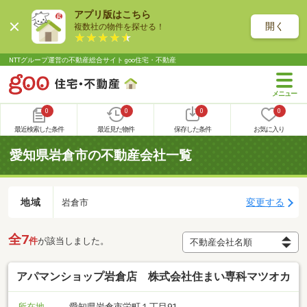
アプリ版はこちら
開く
複数社の物件を探せる！
NTTグループ運営の不動産総合サイト goo住宅・不動産
0
0
0
0
最近検索した条件
最近見た物件
保存した条件
お気に入り
愛知県岩倉市の不動産会社一覧
地域
変更する
岩倉市
全7
件
が該当しました。
アパマンショップ岩倉店 株式会社住まい専科マツオカ
所在地
愛知県岩倉市栄町１丁目91