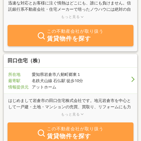
迅速な対応とお客様に注ぐ情熱はどこにも、誰にも負けません。信
託銀行系不動産会社・住宅メーカーで培ったノウハウには絶対の自
信があります。住まいに関するあらゆることをトータルにご提案さ
もっと見る
せていただきます。そして、お客様と向き合い、親身になって最善
の策をお客様と見出すよう努力します。『お客様に喜んでいただき
この不動産会社が取り扱う
たい』から、その思い一心で毎日がんばっています！不動産のご用
賃貸物件を探す
命は岩倉の「すずき不動産事務所」へおまかせください！
田口住宅（株）
所在地
愛知県岩倉市八剱町郷東１
最寄駅
名鉄犬山線 石仏駅 徒歩10分
情報提供元
アットホーム
はじめまして岩倉市の田口住宅株式会社です。地元岩倉市を中心と
して一戸建・土地・マンションの売買、買取り、リフォームにも力
を入れております。不動産についてご相談ございましたらお気軽に
もっと見る
お問い合わせ、ご来店下さい。
この不動産会社が取り扱う
賃貸物件を探す