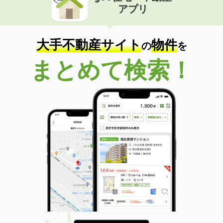
アプリ
大手不動産サイト
物件
の
を
まとめて検索！