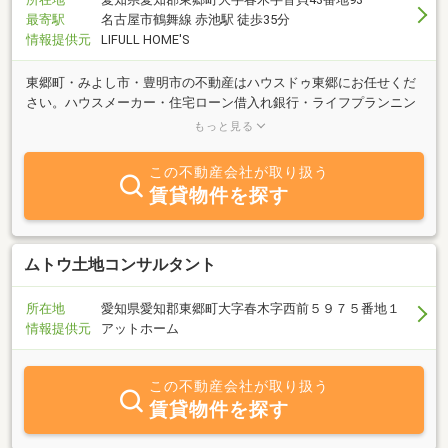
最寄駅
名古屋市鶴舞線 赤池駅 徒歩35分
情報提供元
LIFULL HOME'S
東郷町・みよし市・豊明市の不動産はハウスドゥ東郷にお任せくだ
さい。ハウスメーカー・住宅ローン借入れ銀行・ライフプランニン
グから引っ越し業者まで、不動産に関するどんなことでもご相談承
もっと見る
ります！
この不動産会社が取り扱う
賃貸物件を探す
ムトウ土地コンサルタント
所在地
愛知県愛知郡東郷町大字春木字西前５９７５番地１
情報提供元
アットホーム
この不動産会社が取り扱う
賃貸物件を探す