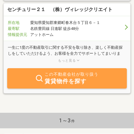
センチュリー２１ （株）ヴィレッジクリエイト
所在地
愛知県愛知郡東郷町春木台５丁目６－１
最寄駅
名鉄豊田線 日進駅 徒歩48分
情報提供元
アットホーム
一生に1度の不動産取引に関する不安を取り除き、楽しく不動産探
しをしていただけるよう、お客様を全力でサポートしてまいりま
す。そしていつか、「不動産の相談はどこへ行ったらいいのか
もっと見る
な？」「センチュリー21ヴィレッジクリエイトに行こうよ！」と、
不動産といえばまず一番に「センチュリー21ヴィレッジクリエイ
この不動産会社が取り扱う
ト」の名前を挙げていただけるような、そんな魅力ある不動産屋さ
賃貸物件を探す
んになれたらと思います。 私たちセンチュリー21ヴィレッジクリエ
イトが目指すのは、そんな≪行きたくなる不動産屋≫です。
1～3
件