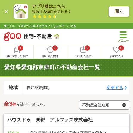
アプリ版はこちら
開く
複数社の物件を探せる！
NTTグループ運営の不動産総合サイト goo住宅・不動産
0
0
0
0
最近検索した条件
最近見た物件
保存した条件
お気に入り
愛知県愛知郡東郷町の不動産会社一覧
地域
変更する
愛知郡東郷町
全3
件
が該当しました。
ハウスドゥ 東郷 アルファス株式会社
所在地
愛知県愛知郡東郷町大字春木字音貝43番地93