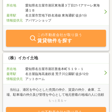
所在地
愛知県名古屋市港区東海通３丁目21-1アマーレ東海
通１Ｂ
最寄駅
名古屋市営地下鉄名港線 東海通駅 徒歩1分
情報提供元
アパマンショップ
この不動産会社が取り扱う
賃貸物件を探す
（株）イカイ土地
所在地
愛知県名古屋市港区善進本町５１９－１
最寄駅
名古屋臨海高速鉄道 荒子川公園駅 徒歩12分
情報提供元
アットホーム
当社は、港区を中心とした売買の仲介、賃貸の仲介、倉庫、工
場、駐車場の仲介及び管理を中心として地元密着の地域の人に信頼
され愛される不動産業者を目指して日々営業致しております。 売
もっと見る
りたい、買いたい、貸したい、借りたい等、不動産のお悩み事は、
お気軽にご相談ください。 創業３５年以上、親切・丁寧・迅速を