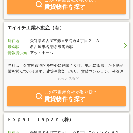
この不動産会社が取り扱う
モットーにアットホームな雰囲気で対応させていただきます。お近
賃貸物件を探す
くにお越しの際はお気軽にお寄り下さい。
エイイチ工業不動産（有）
所在地
愛知県名古屋市港区東海通４丁目２－３
最寄駅
名古屋市名港線 東海通駅
情報提供元
アットホーム
当社は、名古屋市港区を中心に創業４０年、地元に密着した不動産
業を営んでおります。建築事業部もあり、賃貸マンション、分譲戸
建、工場倉庫の建築実績も豊富です。不動産、建築のプロとして、
もっと見る
お客様の不動産に最良のご提案をさせていただきます。些細な事で
も、親身に対応させていただきますので、お気軽にお問い合わせく
この不動産会社が取り扱う
ださい。
賃貸物件を探す
Ｅｘｐａｔ Ｊａｐａｎ（株）
所在地
愛知県名古屋市港区川西通５丁目７ウィンドム６０