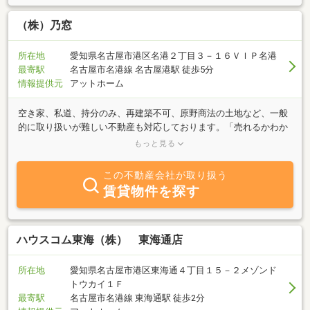
（株）乃窓
所在地
愛知県名古屋市港区名港２丁目３－１６ＶＩＰ名港
最寄駅
名古屋市名港線 名古屋港駅 徒歩5分
情報提供元
アットホーム
空き家、私道、持分のみ、再建築不可、原野商法の土地など、一般
的に取り扱いが難しい不動産も対応しております。「売れるかわか
らない」「他社に断られた」という方でも、まずはお気軽にご相談
もっと見る
ください。
この不動産会社が取り扱う
賃貸物件を探す
ハウスコム東海（株） 東海通店
所在地
愛知県名古屋市港区東海通４丁目１５－２メゾンド
トウカイ１Ｆ
最寄駅
名古屋市名港線 東海通駅 徒歩2分