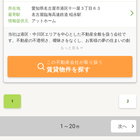
所在地
愛知県名古屋市港区十一屋３丁目６３
最寄駅
名古屋臨海高速鉄道 稲永駅
情報提供元
アットホーム
当社は港区・中川区エリアを中心とした不動産全般を扱う会社で
す。不動産の不透明さ、曖昧さをなくし、お客様の夢の住まいの創
造を一緒にお手伝いさせていただきます。お客様からのご要望、理
もっと見る
想に近づける為の努力はもちろんの事、プロとしての適切なアドバ
イス、最良のご提案をさせていただきます。お客様第一主義の基、
この不動産会社が取り扱う
豊富な情報力でお客様のご希望に併せたスピーディな対応を心掛け
賃貸物件を探す
ておりますので、お気軽にご相談下さい。
1
2
1～20
次へ
件