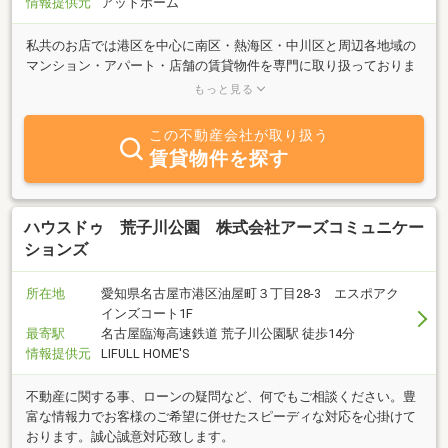
情報提供元
アットホーム
私共のお店では港区を中心に南区・熱海区・中川区と周辺各地域の
マンション・アパート・店舗の賃貸物件を専門に取り扱っておりま
す。管理物件の多さはもちろんですが、お部屋探しでお困りの方は
もっと見る
どんな些細な事でも真剣に対応します。車でお越しの方は、駐車場
も用意しておりますので、お越しの際はお気軽にご連絡お待ちして
この不動産会社が取り扱う
おります。（メールでのお問い合わせも歓迎！感謝の気持ちを忘れ
賃貸物件を探す
ずに対応させて頂きます。）
ハウスドゥ 荒子川公園 株式会社アーズコミュニケー
ションズ
所在地
愛知県名古屋市港区油屋町３丁目28-3 エスポアク
インズコート1F
最寄駅
名古屋臨海高速鉄道 荒子川公園駅 徒歩14分
情報提供元
LIFULL HOME'S
不動産に関する事、ローンの疑問など、何でもご相談ください。豊
富な情報力でお客様のご希望に併せたスピーディな対応を心掛けて
おります。誠心誠意対応致します。