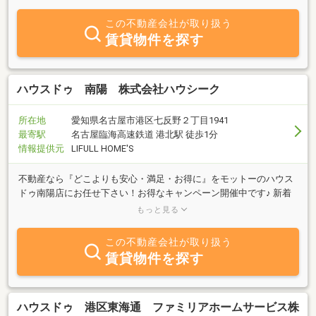
この不動産会社が取り扱う
賃貸物件を探す
ハウスドゥ 南陽 株式会社ハウシーク
所在地
愛知県名古屋市港区七反野２丁目1941
最寄駅
名古屋臨海高速鉄道 港北駅 徒歩1分
情報提供元
LIFULL HOME'S
不動産なら『どこよりも安心・満足・お得に』をモットーのハウス
ドゥ南陽店にお任せ下さい！お得なキャンペーン開催中です♪ 新着
情報・未公開情報も多数あります！ お探しの条件、お聞かせくださ
もっと見る
い！
この不動産会社が取り扱う
賃貸物件を探す
ハウスドゥ 港区東海通 ファミリアホームサービス株