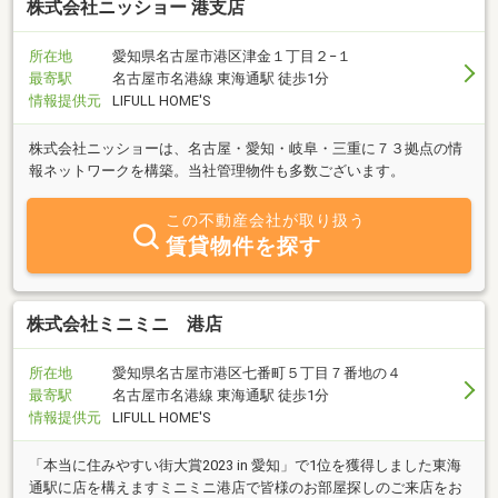
株式会社ニッショー 港支店
所在地
愛知県名古屋市港区津金１丁目２−１
最寄駅
名古屋市名港線 東海通駅 徒歩1分
情報提供元
LIFULL HOME'S
株式会社ニッショーは、名古屋・愛知・岐阜・三重に７３拠点の情
報ネットワークを構築。当社管理物件も多数ございます。
この不動産会社が取り扱う
賃貸物件を探す
株式会社ミニミニ 港店
所在地
愛知県名古屋市港区七番町５丁目７番地の４
最寄駅
名古屋市名港線 東海通駅 徒歩1分
情報提供元
LIFULL HOME'S
「本当に住みやすい街大賞2023 in 愛知」で1位を獲得しました東海
通駅に店を構えますミニミニ港店で皆様のお部屋探しのご来店をお