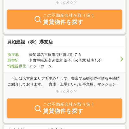
客様のこだわり条件、理想にあったお部屋をご紹介させて頂きま
もっと見る
す。 当店は、明るく元気よく、お客様に喜んで頂けるように精一
杯お探しいたします。 まずは、お電話・メールにてご連絡下さ
この不動産会社が取り扱う
い。
賃貸物件を探す
貝沼建設（株）港支店
所在地
愛知県名古屋市港区善北町７５
最寄駅
名古屋臨海高速鉄道 荒子川公園駅 徒歩15分
情報提供元
アットホーム
当店は名古屋エリアを中心として、豊富で新鮮な物件情報を随時
ご紹介しております。 倉庫・工場といった事業用、マンション・
戸建などの住宅の建築から管理・賃貸はもとより、売土地・売戸
もっと見る
建・一棟売等の売買まで、不動産全般の取り扱いをさせていただい
ております。また、不動産運用や税務相談といったお客様の資産活
この不動産会社が取り扱う
用を創業４０年の実績に基づき弊社スタッフがトータルにサポート
賃貸物件を探す
させていただいております。