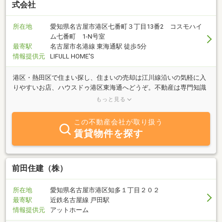
式会社
所在地
愛知県名古屋市港区七番町３丁目13番2 コスモハイ
ム七番町 1-N号室
最寄駅
名古屋市名港線 東海通駅 徒歩5分
情報提供元
LIFULL HOME'S
港区・熱田区で住まい探し、住まいの売却は江川線沿いの気軽に入
りやすいお店、ハウスドゥ港区東海通へどうぞ。不動産は専門知識
や相場や環境を知っている私たちにお任せいただければ失敗しませ
もっと見る
ん。
この不動産会社が取り扱う
賃貸物件を探す
前田住建（株）
所在地
愛知県名古屋市港区知多１丁目２０２
最寄駅
近鉄名古屋線 戸田駅
情報提供元
アットホーム