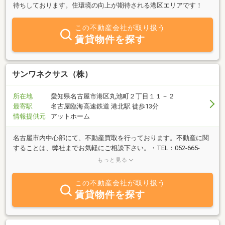
待ちしております。住環境の向上が期待される港区エリアです！
この不動産会社が取り扱う
賃貸物件を探す
サンワネクサス（株）
所在地
愛知県名古屋市港区丸池町２丁目１１－２
最寄駅
名古屋臨海高速鉄道 港北駅 徒歩13分
情報提供元
アットホーム
名古屋市内中心部にて、不動産買取を行っております。不動産に関
することは、弊社までお気軽にご相談下さい。・TEL：052‐665-
6127 ・FAX：052-665-6128・Mail：info@sanwanexus.co.jp・
もっと見る
Instagram：＠sanwanexus・HP：https://sanwanexus.co.jp
この不動産会社が取り扱う
賃貸物件を探す