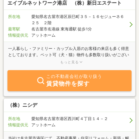
エイブルネットワーク港店 （株）新日エステート
所在地
愛知県名古屋市港区辰巳町３５－１６セジューネ６
２５ ２階
最寄駅
名古屋市名港線 東海通駅 徒歩1分
情報提供元
アットホーム
一人暮らし・ファミリー・カップル入居のお客様の来店も多く得意
としております。ペット可（犬・猫）物件も多数取り扱いがござい
ます。お客様のご希望にあった物件へのお引越しができるようサポ
もっと見る
ートいたします。まずはお気軽に相談だけでもお気軽にお問い合わ
せください！
この不動産会社が取り扱う
賃貸物件を探す
（株）ニシデ
所在地
愛知県名古屋市港区西川町４丁目１４－２
情報提供元
アットホーム
当社は名古屋市港区にて、不動産事業・住宅リフォーム・新築・解