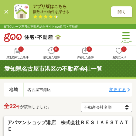
アプリ版はこちら
開く
複数社の物件を探せる！
NTTグループ運営の不動産総合サイト goo住宅・不動産
0
0
0
0
最近検索した条件
最近見た物件
保存した条件
お気に入り
愛知県名古屋市港区の不動産会社一覧
地域
変更する
名古屋市港区
全22
件
が該当しました。
アパマンショップ港店 株式会社ＲＥＳＩＡＥＳＴＡＴ
Ｅ