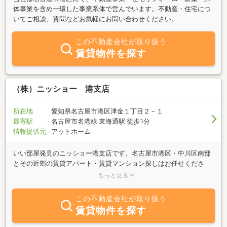
体事業を含め一環した事業系体で営んでいます。不動産・住宅につ
いてご相談、質問などお気軽にお問い合わせください。
この不動産会社が取り扱う
賃貸物件を探す
（株）ニッショー 港支店
所在地
愛知県名古屋市港区津金１丁目２－１
最寄駅
名古屋市名港線 東海通駅 徒歩1分
情報提供元
アットホーム
いい部屋発見のニッショー港支店です。名古屋市港区・中川区南部
とその近郊の賃貸アパート・賃貸マンション探しはお任せくださ
い。新婚・ファミリーさんから単身さん向けの物件まで豊富な物件
もっと見る
を取り揃えております。当店は、地下鉄名港線東海通駅２番出口よ
り西へ５０ｍにございます。お車でご来店のお客様は専用駐車場を
この不動産会社が取り扱う
ご利用ください。お気軽なお電話・ご来店を心よりお待ちしており
賃貸物件を探す
ます。