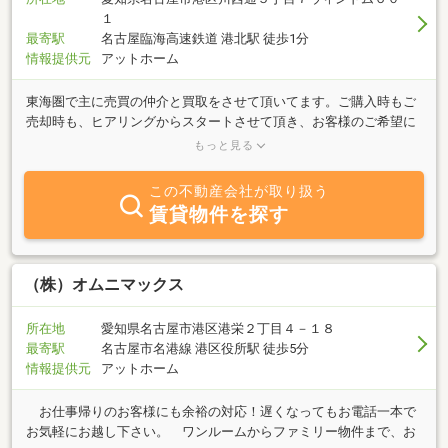
１
最寄駅
名古屋臨海高速鉄道 港北駅 徒歩1分
情報提供元
アットホーム
東海圏で主に売買の仲介と買取をさせて頂いてます。ご購入時もご
売却時も、ヒアリングからスタートさせて頂き、お客様のご希望に
沿ったベストな提案をさせて頂いてます。ビジネスレベルで4か国
もっと見る
語対応可能につき、海外や国内の様々な国籍の法人、個人のお客様
に主にご贔屓頂いております。顧問弁護士による法律問題、相続、
この不動産会社が取り扱う
任意売却、民事再生法、ローンの組み換え相談も承ります。
賃貸物件を探す
（株）オムニマックス
所在地
愛知県名古屋市港区港栄２丁目４－１８
最寄駅
名古屋市名港線 港区役所駅 徒歩5分
情報提供元
アットホーム
お仕事帰りのお客様にも余裕の対応！遅くなってもお電話一本で
お気軽にお越し下さい。 ワンルームからファミリー物件まで、お