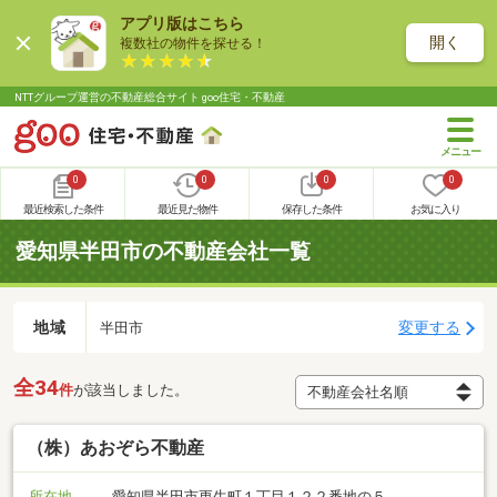
アプリ版はこちら
開く
複数社の物件を探せる！
NTTグループ運営の不動産総合サイト goo住宅・不動産
0
0
0
0
最近検索した条件
最近見た物件
保存した条件
お気に入り
愛知県半田市の不動産会社一覧
地域
変更する
半田市
全34
件
が該当しました。
（株）あおぞら不動産
所在地
愛知県半田市更生町１丁目１２２番地の５