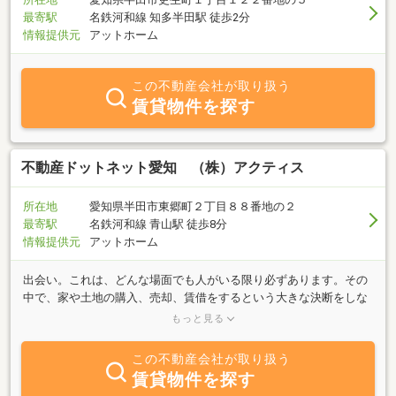
最寄駅
名鉄河和線 知多半田駅 徒歩2分
情報提供元
アットホーム
この不動産会社が取り扱う
賃貸物件を探す
不動産ドットネット愛知 （株）アクティス
所在地
愛知県半田市東郷町２丁目８８番地の２
最寄駅
名鉄河和線 青山駅 徒歩8分
情報提供元
アットホーム
出会い。これは、どんな場面でも人がいる限り必ずあります。その
中で、家や土地の購入、売却、賃借をするという大きな決断をしな
ければならない時、どのような不動産屋、人と出会うかで変わって
もっと見る
きます。ですから私共は、その出会いを大切にして、取引のお手伝
いをする際には、必ず、その方にとって一番良い方向を模索し、提
この不動産会社が取り扱う
案をしていきます。ご満足いただくことはもちろんですが、その後
賃貸物件を探す
の生活のことを考え、一生のお付き合いのできる不動産屋でいたい