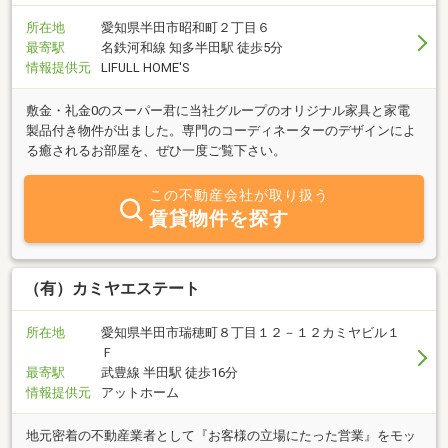
所在地
愛知県半田市昭和町２丁目６
最寄駅
名鉄河和線 知多半田駅 徒歩5分
情報提供元
LIFULL HOME'S
敷金・礼金0のスーパー君に当社グループのオリジナル家具と家電
製品付き物件が出ました。専門のコーディネーターのデザインによ
る癒されるお部屋を、ぜひ一度ご覧下さい。
この不動産会社が取り扱う
賃貸物件を探す
（有）カミヤエステート
所在地
愛知県半田市瑞穂町８丁目１２－１２カミヤビル１
Ｆ
最寄駅
武豊線 半田駅 徒歩16分
情報提供元
アットホーム
地元密着の不動産業者として『お客様の立場にたった営業』をモッ