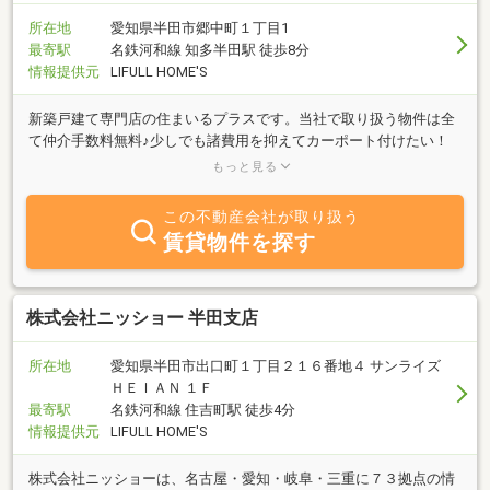
所在地
愛知県半田市郷中町１丁目1
最寄駅
名鉄河和線 知多半田駅 徒歩8分
情報提供元
LIFULL HOME'S
新築戸建て専門店の住まいるプラスです。当社で取り扱う物件は全
て仲介手数料無料♪少しでも諸費用を抑えてカーポート付けたい！
なんてお客様は住まいるプラスにお任せください！聞くだけOK見る
もっと見る
だけOKですよ♪
この不動産会社が取り扱う
賃貸物件を探す
株式会社ニッショー 半田支店
所在地
愛知県半田市出口町１丁目２１６番地４ サンライズ
ＨＥＩＡＮ １Ｆ
最寄駅
名鉄河和線 住吉町駅 徒歩4分
情報提供元
LIFULL HOME'S
株式会社ニッショーは、名古屋・愛知・岐阜・三重に７３拠点の情