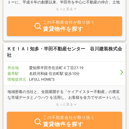
トーに、平成６年の創業以来、半田市を中心に不動産の仲介、土地
建物及び収益物件の買い取りを行っています。相続診断士による相
もっと見る
続診断も行っています。お気軽にお問い合わせ下さい。
この不動産会社が取り扱う
賃貸物件を探す
ＫＥＩＡＩ知多・半田不動産センター 谷川建装株式会
社
所在地
愛知県半田市住吉町４丁目27-19
最寄駅
名鉄河和線 住吉町駅 徒歩10分
情報提供元
LIFULL HOME'S
地域密着の当社と、全国展開する「ケイアイスター不動産」の豊富
な市場データとノウハウ を活用し、お客様を全力でサポートいたし
ます。リフォーム業も営む当社だからこその幅広いご提案をさせて
もっと見る
いただきます。
この不動産会社が取り扱う
賃貸物件を探す