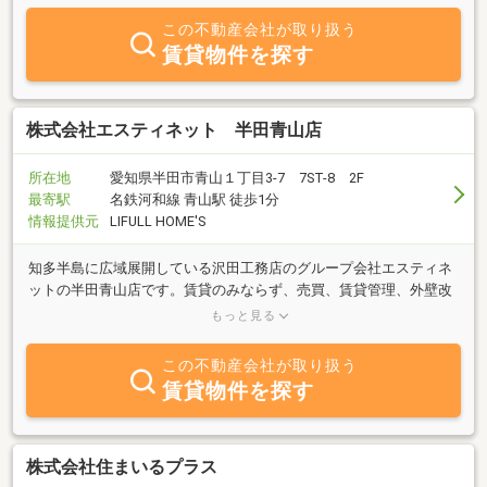
ん！未公開物件の情報を提供できるかもしれません！気さくな女性
この不動産会社が取り扱う
スタッフも在籍しておりますのでお気軽にお問い合わせくださいま
賃貸物件を探す
せ。
株式会社エスティネット 半田青山店
所在地
愛知県半田市青山１丁目3-7 7ST-8 2F
最寄駅
名鉄河和線 青山駅 徒歩1分
情報提供元
LIFULL HOME'S
知多半島に広域展開している沢田工務店のグループ会社エスティネ
ットの半田青山店です。賃貸のみならず、売買、賃貸管理、外壁改
修、室内リフォーム等トータルサポートさせていただきます。お気
もっと見る
軽にご依頼ください！
この不動産会社が取り扱う
賃貸物件を探す
株式会社住まいるプラス