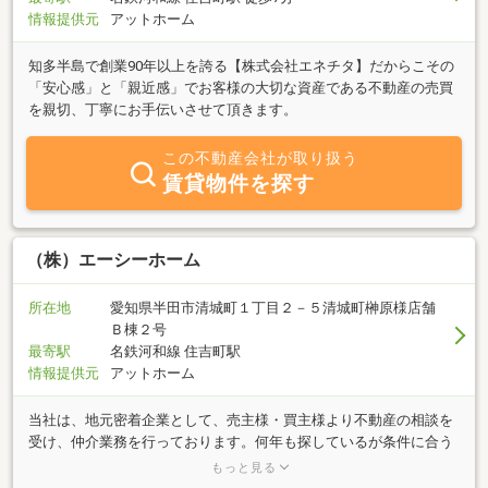
情報提供元
アットホーム
知多半島で創業90年以上を誇る【株式会社エネチタ】だからこその
「安心感」と「親近感」でお客様の大切な資産である不動産の売買
を親切、丁寧にお手伝いさせて頂きます。
この不動産会社が取り扱う
賃貸物件を探す
（株）エーシーホーム
所在地
愛知県半田市清城町１丁目２－５清城町榊原様店舗
Ｂ棟２号
最寄駅
名鉄河和線 住吉町駅
情報提供元
アットホーム
当社は、地元密着企業として、売主様・買主様より不動産の相談を
受け、仲介業務を行っております。何年も探しているが条件に合う
物件が見つからないなど、お悩みがありましたらお問合せくださ
もっと見る
い。もしかすると、売っても良いという売主様がいるかもしれませ