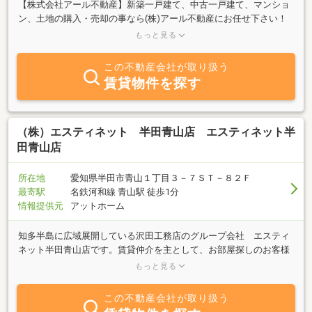
【株式会社アール不動産】新築一戸建て、中古一戸建て、マンショ
ン、土地の購入・売却の事なら(株)アール不動産にお任せ下さい！
半田市を中心に、常滑市、阿久比町、武豊町、知多市、東海市(知多
もっと見る
半島全域)、名古屋市全域にてご購入ご売却のご相談お待ちしており
ます。営業時間は午前9時～午後18時半まで。TEL0569-24-8811／
この不動産会社が取り扱う
FAX0569-23-8399※大手不動産会社で培った知識と経験で、スムーズ
賃貸物件を探す
な取引のお手伝いをさせて頂きます。
（株）エスティネット 半田青山店 エスティネット半
田青山店
所在地
愛知県半田市青山１丁目３－７ＳＴ－８２Ｆ
最寄駅
名鉄河和線 青山駅 徒歩1分
情報提供元
アットホーム
知多半島に広域展開している沢田工務店のグループ会社 エスティ
ネット半田青山店です。賃貸仲介を主として、お部屋探しのお客様
から物件を貸したいオーナー様のご相談まで承っております。また
もっと見る
建築から始まった当社ですが、専門家が多数在籍しております。賃
貸のみならず、売買、賃貸管理、外壁改修、室内リフォーム等トー
この不動産会社が取り扱う
タルにサポートさせていただきます。「地域貢献」・「お客様満