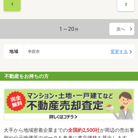
1
2
1～20
次へ
件
地域
変更する
半田市
不動産をお持ちの方
大手から地域密着企業までの
全国約2,500社
が周辺の売出事
例や公示地価等のデータを参考に査定価格を算出します。