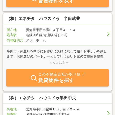
賃貸物件を探す
足」を第一に考え、きめ細やかなサービスで、お客様の立場に立っ
てお手伝いをさせて頂きます。青山駅より徒歩2分。 大駐車場完
備しておりますので、お気軽にお立ち寄り下さい。
（株）エネチタ ハウスドゥ 半田武豊
所在地
愛知県半田市青山４丁目４－１４
最寄駅
名鉄河和線 青山駅 徒歩16分
情報提供元
アットホーム
半田市・武豊町を中心にお客様に笑顔になって頂くお手伝いを致し
ます。お家選びのパートナーとして叶えたいお家のご要望を整理
し、不安なことや気になることを解決してぴったりの物件を一緒に
もっと見る
選んでいきましょう！
この不動産会社が取り扱う
賃貸物件を探す
（株）エネチタ ハウスドゥ半田中央
所在地
愛知県半田市星崎町３丁目２２－９
最寄駅
名鉄河和線 住吉町駅 徒歩7分