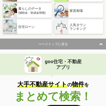
暮らしのデータ
家賃相場
(補助金・助成金情報)
人気タウン
住宅ローン
ランキング
ページトップに戻る
goo住宅・不動産
アプリ
大手不動産サイト
物件
の
を
まとめて検索！