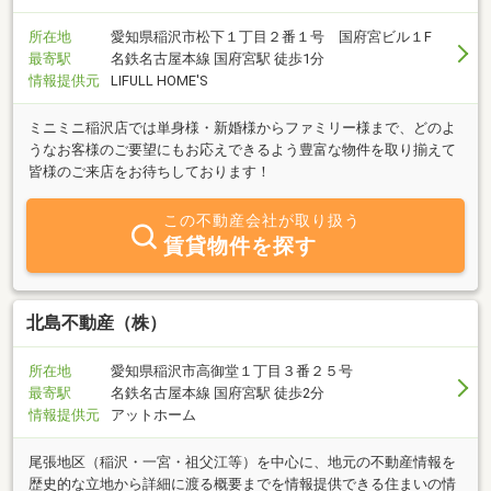
所在地
愛知県稲沢市松下１丁目２番１号 国府宮ビル１F
最寄駅
名鉄名古屋本線 国府宮駅 徒歩1分
情報提供元
LIFULL HOME'S
ミニミニ稲沢店では単身様・新婚様からファミリー様まで、どのよ
うなお客様のご要望にもお応えできるよう豊富な物件を取り揃えて
皆様のご来店をお待ちしております！
この不動産会社が取り扱う
賃貸物件を探す
北島不動産（株）
所在地
愛知県稲沢市高御堂１丁目３番２５号
最寄駅
名鉄名古屋本線 国府宮駅 徒歩2分
情報提供元
アットホーム
尾張地区（稲沢・一宮・祖父江等）を中心に、地元の不動産情報を
歴史的な立地から詳細に渡る概要までを情報提供できる住まいの情