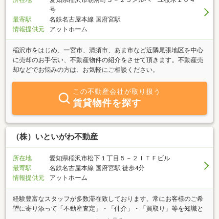
号
最寄駅
名鉄名古屋本線 国府宮駅
情報提供元
アットホーム
稲沢市をはじめ、一宮市、清須市、あま市など近隣尾張地区を中心
に売却のお手伝い、不動産物件の紹介をさせて頂きます。不動産売
却などでお悩みの方は、お気軽にご相談ください。
この不動産会社が取り扱う
賃貸物件を探す
（株）いといがわ不動産
所在地
愛知県稲沢市松下１丁目５－２ＩＴＦビル
最寄駅
名鉄名古屋本線 国府宮駅 徒歩4分
情報提供元
アットホーム
経験豊富なスタッフが多数滞在致しております。常にお客様のご希
望に寄り添って「不動産査定」・「仲介」・「買取り」等を知識と
アイデアを活かして御提案させて頂きます。又、スピーディーな対