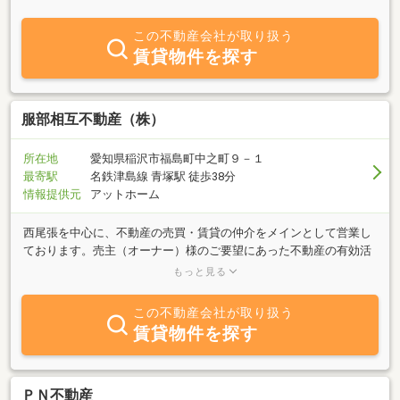
揃えております。当店は、名鉄名古屋本線国府宮駅より南西へ３８
０ｍにございます。お車でご来店のお客様は専用駐車場をご利用く
この不動産会社が取り扱う
ださい。名鉄国府宮駅、ＪＲ稲沢駅ご利用でご来店いただくお客
賃貸物件を探す
様、駅に着き次第ご連絡ください。車でお迎えにまいります。お気
軽なお電話・ご来店を心よりお待ちしております。
服部相互不動産（株）
所在地
愛知県稲沢市福島町中之町９－１
最寄駅
名鉄津島線 青塚駅 徒歩38分
情報提供元
アットホーム
西尾張を中心に、不動産の売買・賃貸の仲介をメインとして営業し
ております。売主（オーナー）様のご要望にあった不動産の有効活
用・売却等を秘密厳守で安心サポートします。又、無料査定はもち
もっと見る
ろん、月２回以上の広告宣伝を無料で積極的に当方が行います。よ
ってお客様の負担は一切ありません。又買主様には、お客様のご要
この不動産会社が取り扱う
望を出来る限りお聞きし条件の近い物件を提供させて頂きます。
賃貸物件を探す
又、宅地だけでなく農地の売買も得意としております。宅地農地中
古住宅等の買い取りもいたします。お気軽にご相談下さい。
ＰＮ不動産