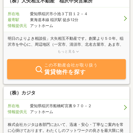
し続けていきたいと考えております。 一人一人のお客様から「あ
（株）大矢相互不動産 稲沢中央営業所
りがとう」と言われる企業になればと願っております。
所在地
愛知県稲沢市小池３丁目１２－４
最寄駅
東海道本線 稲沢駅 徒歩12分
情報提供元
アットホーム
明日のよりよき相談役」大矢相互不動産です。創業より５０年。稲
沢市を中心に、周辺地区（一宮市、清須市、北名古屋市、あま市、
愛西市、津島市）をホームグランドとしています。私達は、お客様
もっと見る
から頂いたご要望にそれ以上の満足でお応えする為、物件の情報、
地域の情報、知ってて得する情報を増やし続けています。どうぞ私
この不動産会社が取り扱う
達にご希望をお伝え下さい。きっとお力になります。皆様の明日を
賃貸物件を探す
輝かせるため、頑張ります！稲沢中央営業所はＪＲ本線稲沢駅と名
鉄本線「国府宮」駅から徒歩圏内、店舗前に停めやすい駐車場も完
備、お気軽にお立ち寄りください。
（株）カジタ
所在地
愛知県稲沢市船橋町宮裏９７０－２
情報提供元
アットホーム
株式会社カジタは各部門において、迅速・安心・丁寧なご案内を常
に心掛けております。わたくしのフットワークの良さを最大限に発