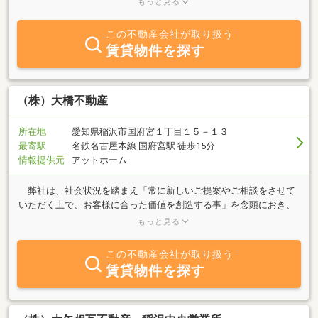
もっと見る
応を心掛けております。「売りたい」「買いたい」など、不動産に
関する質問は何でも当社にご相談下さい。
この不動産会社が取り扱う
賃貸物件を探す
（株）大橋不動産
所在地
愛知県稲沢市国府宮１丁目１５－１３
最寄駅
名鉄名古屋本線 国府宮駅 徒歩15分
情報提供元
アットホーム
弊社は、社会状況を踏まえ「常に新しいご提案やご相談をさせて
いただく上で、お客様に合った価値を創造する事」を念頭におき、
これからの時代に合ったご提案をさせていただきたいと考えていま
もっと見る
す。 どんな会社にも、会社の方針やスタイルがございます。 私
達の場合、それは「個」の一言に尽きます。 お客様の性格やスタ
この不動産会社が取り扱う
イル、考え方を尊重させていただき、個として満足いただけるご提
賃貸物件を探す
案を目指しております。 私達は「個」を企業使命として、新しい
価値を社会に提供する意義をモットーとしております。 そして
「個」の枯れる事ない希望や夢を「個」の可能性だと信じ、大切に