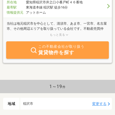
所在地
愛知県稲沢市井之口小番戸町４６番地
最寄駅
東海道本線 稲沢駅 徒歩16分
情報提供元
アットホーム
当社は地元稲沢市を中心として、清須市、あま市、一宮市、名古屋
市、その他周辺エリアを取り扱っている会社です。不動産売買仲
介、買い取り、任意売却、相続などの業務を行っており、不動産業
もっと見る
界経験豊富なスタッフがご対応致しますので、何なりとご相談下さ
い。当社へのお問い合わせを心からお待ちしております。
この不動産会社が取り扱う
賃貸物件を探す
1～19
件
地域
変更する
稲沢市