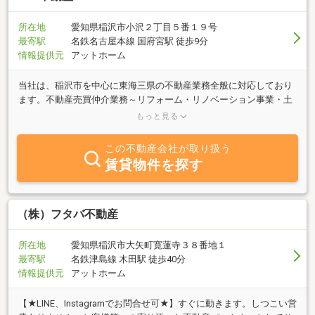
所在地
愛知県稲沢市小沢２丁目５番１９号
最寄駅
名鉄名古屋本線 国府宮駅 徒歩9分
情報提供元
アットホーム
当社は、稲沢市を中心に東海三県の不動産業務全般に対応しており
ます。不動産売買仲介業務～リフォーム・リノベーション事業・土
地の有効活用まで、何でもお気軽にご相談ください。今までの不動
もっと見る
産営業経験・実績を活かして、一人一人のお客様との素敵な出会い
「Ｎice Ｐartner」を大切にし、不動産物件ごとの、より良い提案
この不動産会社が取り扱う
を行い最後にはお客様の笑顔を拝見できるように、精一杯お手伝い
賃貸物件を探す
をさせて頂きます。詳細は、自社ホームページをご覧ください！！
http://www.pnfudousan.com/
（株）フタバ不動産
所在地
愛知県稲沢市大矢町寛蓮寺３８番地１
最寄駅
名鉄津島線 木田駅 徒歩40分
情報提供元
アットホーム
【★LINE、Instagramでお問合せ可★】すぐに動きます。しつこい営