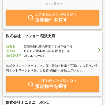
揮し、全力で最適な「すまいのおてつだい」をさせていただきま
もっと見る
す。お客さまの立場にしっかりと寄り添い、ご要望をしっかりと聞
き取らせていただき、状況に応じた明確且つ最善なご提案をお約束
この不動産会社が取り扱う
いたします。土地・新築一戸建・中古戸建・中古マンションなどの
賃貸物件を探す
仲介・売買等ご相談くださいませ。わたくしの所有資格【「宅地建
物取引士」「防災士」「特定行政書士」「２級土木施工管理技士」
ほか】を最大限に活かし、お客様のニーズに手を添えられますよう
精進しております。日々、ことば歩きが先行する中、開業以来
株式会社ニッショー 稲沢支店
「如」をモットーに「嘘」のない人とのつながりを大切にしており
ます。
所在地
愛知県稲沢市高御堂２丁目６番７号
最寄駅
名鉄名古屋本線 国府宮駅 徒歩5分
情報提供元
LIFULL HOME'S
株式会社ニッショーは、名古屋・愛知・岐阜・三重に７３拠点の情
報ネットワークを構築。当社管理物件も多数ございます。
この不動産会社が取り扱う
賃貸物件を探す
株式会社ミニミニ 稲沢店