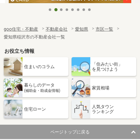
goo住宅・不動産
不動産会社
愛知県
市区一覧
愛知県稲沢市の不動産会社一覧
お役立ち情報
「住みたい街」
住まいのコラム
を見つけよう
暮らしのデータ
家賃相場
(補助金・助成金情報)
人気タウン
住宅ローン
ランキング
ページトップに戻る