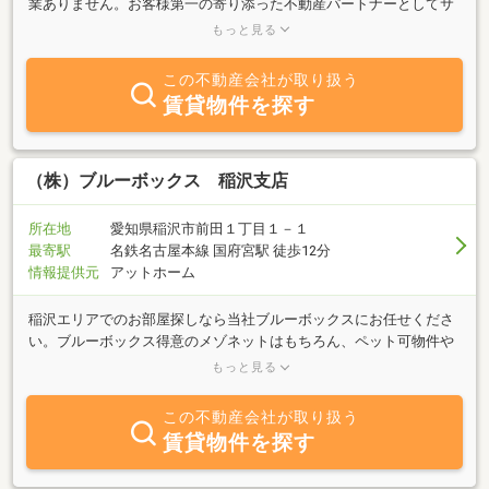
業ありません。お客様第一の寄り添った不動産パートナーとしてサ
ポート致します。特定の地域に限らず、土地・住宅・不動産売買の
もっと見る
ことならお任せください♪【稲沢市・一宮市・あま市・清須市・津
島市・名古屋市】
この不動産会社が取り扱う
賃貸物件を探す
（株）ブルーボックス 稲沢支店
所在地
愛知県稲沢市前田１丁目１－１
最寄駅
名鉄名古屋本線 国府宮駅 徒歩12分
情報提供元
アットホーム
稲沢エリアでのお部屋探しなら当社ブルーボックスにお任せくださ
い。ブルーボックス得意のメゾネットはもちろん、ペット可物件や
法人向け高級賃貸、お値打ち物件などさまざまなタイプのお部屋を
もっと見る
ご紹介できます。お部屋探しのポイントは、物件情報だけでなく、
周辺の治安状況やお買い物などの便利さ、小学校の校風など、生活
この不動産会社が取り扱う
に関するあらゆることをトータルに情報収集することです。そのた
賃貸物件を探す
めには住みたい街にある不動産会社を訪問して相談することが何よ
り近道！その点、私たちスタッフは誰よりも地元に詳しい自信があ