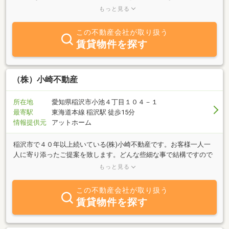
報ステーションです。名古屋から特急急行で約１５分の名鉄本線国
もっと見る
府宮駅より東へ３分のところに当社があり、付近には、天下の奇祭
国付宮はだか祭で知られる国府宮神社があります。極めて、地元稲
この不動産会社が取り扱う
沢を中心とした細かい不動産情報を提供できます。是非とも当社の
賃貸物件を探す
ご利用をお待ちいたしております。住まいの情報ステーション、北
島不動産（株）であなたの住まいの情報を快適にサポートします。
（株）小崎不動産
所在地
愛知県稲沢市小池４丁目１０４－１
最寄駅
東海道本線 稲沢駅 徒歩15分
情報提供元
アットホーム
稲沢市で４０年以上続いている(株)小崎不動産です。お客様一人一
人に寄り添ったご提案を致します。どんな些細な事で結構ですので
お気軽にご相談ください。事務所に不在の場合がありますのでご来
もっと見る
店の際はメールでのご予約、またはお電話いただけると幸いです♪
この不動産会社が取り扱う
賃貸物件を探す