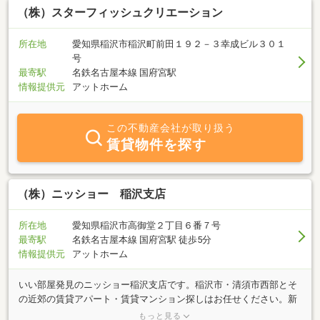
（株）スターフィッシュクリエーション
所在地
愛知県稲沢市稲沢町前田１９２－３幸成ビル３０１
号
最寄駅
名鉄名古屋本線 国府宮駅
情報提供元
アットホーム
この不動産会社が取り扱う
賃貸物件を探す
（株）ニッショー 稲沢支店
所在地
愛知県稲沢市高御堂２丁目６番７号
最寄駅
名鉄名古屋本線 国府宮駅 徒歩5分
情報提供元
アットホーム
いい部屋発見のニッショー稲沢支店です。稲沢市・清須市西部とそ
の近郊の賃貸アパート・賃貸マンション探しはお任せください。新
婚・ファミリーさんから単身さん向けの物件まで豊富な物件を取り
もっと見る