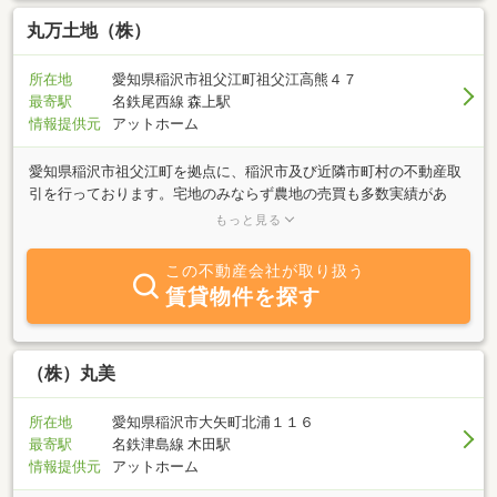
ります！物件のこと、この街のことならブルーボックスにお任せく
ださい！ご一緒に楽しくいいお部屋を探しましょう☆
丸万土地（株）
所在地
愛知県稲沢市祖父江町祖父江高熊４７
最寄駅
名鉄尾西線 森上駅
情報提供元
アットホーム
愛知県稲沢市祖父江町を拠点に、稲沢市及び近隣市町村の不動産取
引を行っております。宅地のみならず農地の売買も多数実績があ
り、不動産に関することならどんなことでもお尋ねください。地元
もっと見る
の業者ならではのこと等もお話しできます。まずはお気軽にお問い
合わせ下さい！
この不動産会社が取り扱う
賃貸物件を探す
（株）丸美
所在地
愛知県稲沢市大矢町北浦１１６
最寄駅
名鉄津島線 木田駅
情報提供元
アットホーム