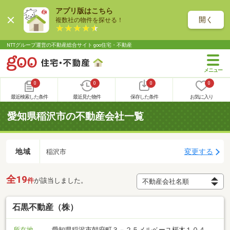
アプリ版はこちら
開く
複数社の物件を探せる！
NTTグループ運営の不動産総合サイト goo住宅・不動産
0
0
0
0
最近検索した条件
最近見た物件
保存した条件
お気に入り
愛知県稲沢市の不動産会社一覧
地域
変更する
稲沢市
全19
件
が該当しました。
石黒不動産（株）
所在地
愛知県稲沢市朝府町３－２５メルベーユ桜木１０４