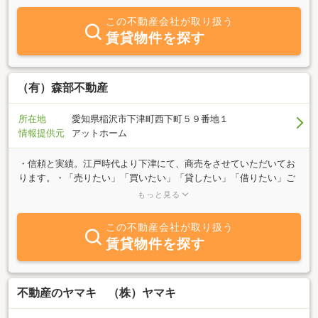
この不動産会社が取り扱う
賃貸物件を探す
（有）森部不動産
所在地
愛知県稲沢市下津町西下町５９番地１
情報提供元
アットホーム
・信頼と実績。江戸時代より下津にて、商売をさせていただいてお
ります。・「売りたい」「買いたい」「貸したい」「借りたい」ご
希望をご相談下さい。・農地売買、農地から事業用地への活用のご
もっと見る
相談を承ります。お気軽にお問い合わせ下さい。・印紙・切手の販
売もしております。・事前のご相談にて、営業時間外の対応もさせ
この不動産会社が取り扱う
ていただきます。お仕事前、お仕事帰りにご利用ください。＜営業
賃貸物件を探す
日＞月～土 9：00～19：00 ＜休業日＞日・祝日、GW、夏季休業
日、年末年始 （長期休業日はこちらの画面にて告知）
不動産のヤマキ （株）ヤマキ