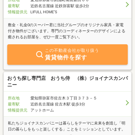
最寄駅
近鉄名古屋線 近鉄弥富駅 徒歩2分
情報提供元
LIFULL HOME'S
敷金・礼金0のスーパー君に当社グループのオリジナル家具・家電
付き物件がございます。専門のコーディネーターのデザインによる
癒されるお部屋を、ぜひ一度ご覧下さい。
この不動産会社が取り扱う
賃貸物件を探す
おうち探し専門店 おうち侍 （株）ジョイナスカンパ
ニー
所在地
愛知県弥富市佐古木３丁目３７３－５
最寄駅
近鉄名古屋線 佐古木駅 徒歩3分
情報提供元
アットホーム
私たちジョイナスカンパニーは暮らしをテーマに未来を創造し「明
日の暮らしをもっと楽しくする」ことをミッションとしています。