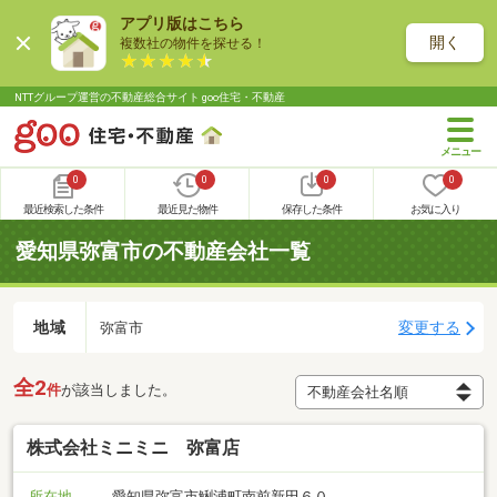
アプリ版はこちら
開く
複数社の物件を探せる！
NTTグループ運営の不動産総合サイト goo住宅・不動産
0
0
0
0
最近検索した条件
最近見た物件
保存した条件
お気に入り
愛知県弥富市の不動産会社一覧
地域
変更する
弥富市
全2
件
が該当しました。
株式会社ミニミニ 弥富店
所在地
愛知県弥富市鯏浦町南前新田６０