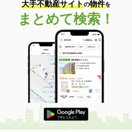
大手不動産サイト
物件
の
を
まとめて検索！