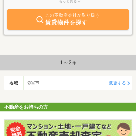
マイホームには新築注文住宅、新築分譲住宅、中古住宅など様々な
もっと見る
選択肢があります。総合不動産会社として幅広く取り揃えることで
多くの皆様へ幸せを届けたいという想いでお手伝いさせて頂いてお
この不動産会社が取り扱う
ります。住宅購入・住宅ローン・リフォーム・売却・税金・資産運
賃貸物件を探す
用などもサポートしております。経験豊富なスタッフが今後も皆様
のご希望に応えられるように努力して参ります。弥富市、蟹江町、
愛西市、津島市、あま市、大治町の不動産のことならおうち探し専
門店おうち侍へ！まずはお気軽にご相談下さい。スタッフ一同心よ
りお待ちしております。
1～2
件
地域
変更する
弥富市
不動産をお持ちの方