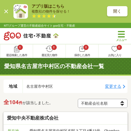
アプリ版はこちら
開く
複数社の物件を探せる！
NTTグループ運営の不動産総合サイト goo住宅・不動産
0
0
0
0
最近検索した条件
最近見た物件
保存した条件
お気に入り
愛知県名古屋市中村区の不動産会社一覧
地域
変更する
名古屋市中村区
全104
件
が該当しました。
愛知中央不動産株式会社
所在地
愛知県名古屋市中村区名駅３丁目4番13号 Chambre