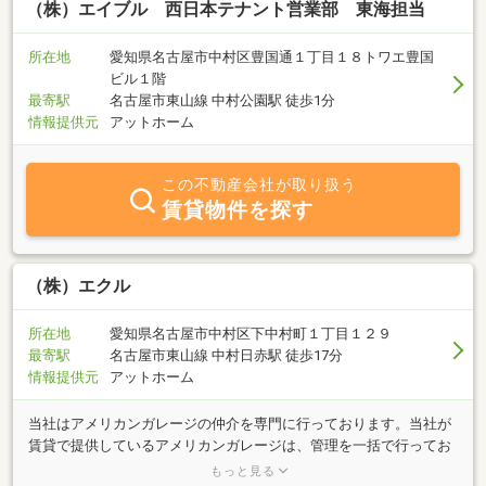
（株）エイブル 西日本テナント営業部 東海担当
所在地
愛知県名古屋市中村区豊国通１丁目１８トワエ豊国
ビル１階
最寄駅
名古屋市東山線 中村公園駅 徒歩1分
情報提供元
アットホーム
この不動産会社が取り扱う
賃貸物件を探す
（株）エクル
所在地
愛知県名古屋市中村区下中村町１丁目１２９
最寄駅
名古屋市東山線 中村日赤駅 徒歩17分
情報提供元
アットホーム
当社はアメリカンガレージの仲介を専門に行っております。当社が
賃貸で提供しているアメリカンガレージは、管理を一括で行ってお
りますので、万が一のトラブルが発生した際も迅速に対応させてい
もっと見る