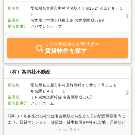
所在地
愛知県名古屋市中村区名駅４丁目25-21 石田ビル ５
Ｆ
最寄駅
名古屋市営地下鉄東山線 名古屋駅 徒歩6分
情報提供元
アパマンショップ
この不動産会社が取り扱う
賃貸物件を探す
（有）案内社不動産
所在地
愛知県名古屋市中村区竹橋町１５番１７号ジュモー
ル名駅ＥＡＳＴ １Ｆ
最寄駅
ＪＲ東海道新幹線 名古屋駅 徒歩6分
情報提供元
アットホーム
昭和３４年創業の当社では名古屋駅から徒歩５分の駅西商店街内に
あり、賃貸マンション・貸店舗・貸事務所を中心に土地・戸建など
種目を問わず、多数物件取り扱っております。地元密着で活動して
もっと見る
おりますので、中村区内の不動産をお探しでしたら当社案内社不動