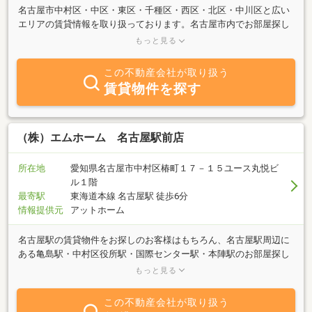
名古屋市中村区・中区・東区・千種区・西区・北区・中川区と広い
エリアの賃貸情報を取り扱っております。名古屋市内でお部屋探し
の方、県外からお越しの転勤／単身赴任の方、法人・社宅代行など
もっと見る
様々なお客様にご安心してお部屋探しができるようサポートしてま
いります。お部屋探しをされる全てのお客様に心癒される、心豊か
この不動産会社が取り扱う
なお住まいが見つかりますように。
賃貸物件を探す
（株）エムホーム 名古屋駅前店
所在地
愛知県名古屋市中村区椿町１７－１５ユース丸悦ビ
ル１階
最寄駅
東海道本線 名古屋駅 徒歩6分
情報提供元
アットホーム
名古屋駅の賃貸物件をお探しのお客様はもちろん、名古屋駅周辺に
ある亀島駅・中村区役所駅・国際センター駅・本陣駅のお部屋探し
は、エムホーム名古屋駅店にお任せ下さい！エムホームのみのご紹
もっと見る
介物件も多数ございます！家賃・入居費用もご相談下さい！！
この不動産会社が取り扱う