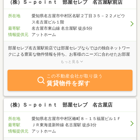
（株）Ｓ－ｐｏｉｎｔ 部屋セレブ 名古屋駅前店
所在地
愛知県名古屋市中村区名駅２丁目３５－２２メビウ
ス名古屋ビル１階
最寄駅
名古屋市東山線 名古屋駅 徒歩5分
情報提供元
アットホーム
部屋セレブ名古屋駅前店では部屋セレブならではの独自ネットワー
クによる豊富な物件情報を持ち、お客様のニーズに合わせたお部屋
のご提案をさせていただいております。また、学生さん・新婚さ
もっと見る
ん・カップル・ファミリーなど幅広い客層に応えられる物件を多数
取り揃えておりますので住まいに関しての質問がございましたら、
この不動産会社が取り扱う
何でもお問い合わせください。また、敷金・礼金ゼロ物件、ペット
賃貸物件を探す
可物件、保証人不要物件など人気のインターネット無料物件も多数
ございますのでお気軽にご相談くださいませ。
（株）Ｓ－ｐｏｉｎｔ 部屋セレブ 名古屋店
所在地
愛知県名古屋市中村区椿町８－１５福屋ビル１Ｆ
最寄駅
ＪＲ東海道新幹線 名古屋駅 徒歩3分
情報提供元
アットホーム