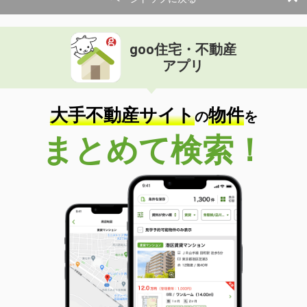
goo住宅・不動産
アプリ
大手不動産サイト
物件
の
を
まとめて検索！