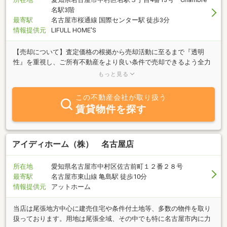
名駅3階
最寄駅
名古屋市桜通線 国際センター駅 徒歩3分
情報提供元
LIFULL HOME'S
【売却について】査定価格の根拠から売却活動に至るまで『透明
性』を重視し、ご所有不動産をより良い条件で売却できるよう全力
でサポートします。納得の不動産売却なら是非当社にお任せくださ
もっと見る
い。
この不動産会社が取り扱う
賃貸物件を探す
アイディホーム（株） 名古屋店
所在地
愛知県名古屋市中村区佐古前町１２番２８号
最寄駅
名古屋市東山線 亀島駅 徒歩10分
情報提供元
アットホーム
当店は尾張地方中心に建売住宅や条件付土地等、多数の物件を取り
扱っております。用地は尾張全域、その中でも特に名古屋市内に力