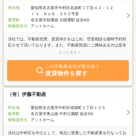
所在地
愛知県名古屋市中村区名楽町１丁目４２－１２
Ｉ’ｓ Ｎｏ６．３０２号室
最寄駅
名古屋市桜通線 太閤通駅 徒歩6分
情報提供元
アットホーム
当社では、不動産売買、賃貸仲介をはじめ、空室相談も随時予約対
応させて頂いております。また、不動産投資にご興味ある方は是非
ご相談ください！当社では建物からの家賃収入以外に、多数のニー
もっと見る
ズに合わせたご提案が可能です。まずはお気軽にご相談ください。
お客様からのお問合せスタッフ一同お待ちしております。
この不動産会社が取り扱う
賃貸物件を探す
（有）伊藤不動産
所在地
愛知県名古屋市中村区靖国町２丁目１２５
最寄駅
名古屋市東山線 中村公園駅 徒歩5分
情報提供元
アットホーム
当社は中村区を中心として、地元に密着した不動産業を行なってお