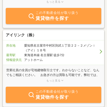
を入れております。1棟現場から開発現場まで積極的に仕入れ強化
もっと見る
実施中です。店舗北側に4台分の駐車スペースがございます。ぜひ
お気軽にお立ち寄りください。
この不動産会社が取り扱う
賃貸物件を探す
アイリンク（株）
所在地
愛知県名古屋市中村区則武１丁目２２－２メゾンｉ
（アイ）１Ｂ号
最寄駅
東海道本線 名古屋駅 徒歩7分
情報提供元
アットホーム
営業社員の全員が宅地建物取引士です。わからないことなど、なん
でもご相談ください。 お急ぎの方は買取も可能です。弊社では、
ただいま空き家の有効活用を積極的に取り組んでおります。賃貸募
もっと見る
集、リフォーム、売却、管理、取り壊しなどさまざまな選択肢があ
るかと思いますが、遠慮なくご相談ください。名古屋市はもちろん
この不動産会社が取り扱う
愛知県全域にてご相談可能です。
賃貸物件を探す