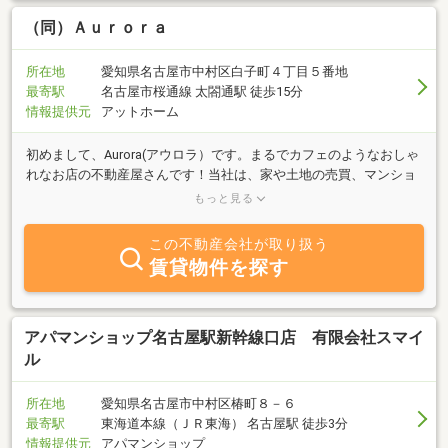
（同）Ａｕｒｏｒａ
所在地
愛知県名古屋市中村区白子町４丁目５番地
最寄駅
名古屋市桜通線 太閤通駅 徒歩15分
情報提供元
アットホーム
初めまして、Aurora(アウロラ）です。まるでカフェのようなおしゃ
れなお店の不動産屋さんです！当社は、家や土地の売買、マンショ
ン賃貸などの仲介専門業者です。「心地よい暮らし」をコンセプト
もっと見る
に、「暮らし」から見た家探し、土地探しをアドバイスいたしま
す。コロナで、通勤も便利で土地も広く価格も安い郊外のおうちも
この不動産会社が取り扱う
人気が出てきました。名古屋市郊外の、比較的便利で住み心地も良
賃貸物件を探す
い土地や家も積極的にやっています。お庭のある暮らし、平屋、リ
ノベーションマンションなどちょっとこだわった物件を、１案件ご
とにコンセプトを作って物件をご紹介しています。【西尾張地方：
あま市、稲沢市、北名古屋市、一宮市、江南市、岩倉市、津島市、
アパマンショップ名古屋駅新幹線口店 有限会社スマイ
弥冨市、蟹江市】なども実績があります。お気軽にご相談くださ
ル
い。
所在地
愛知県名古屋市中村区椿町８－６
最寄駅
東海道本線（ＪＲ東海） 名古屋駅 徒歩3分
情報提供元
アパマンショップ