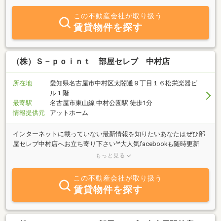
ただきます。また、土地活用をご検討中の方には、アメリカンガレ
ージを活用した収益化のご提案やアドバイスもさせていただきま
この不動産会社が取り扱う
す。趣味を楽しむためのスペースや、大切なお車を保管するおしゃ
賃貸物件を探す
れなガレージをご希望の方も、ぜひお気軽にご相談ください。詳し
い内装や仕様については、ホームページにて動画でご案内しており
ますので、ぜひご覧ください。
（株）Ｓ－ｐｏｉｎｔ 部屋セレブ 中村店
所在地
愛知県名古屋市中村区太閤通９丁目１６松栄楽器ビ
ル１階
最寄駅
名古屋市東山線 中村公園駅 徒歩1分
情報提供元
アットホーム
インターネットに載っていない最新情報を知りたいあなたはぜひ部
屋セレブ中村店へお立ち寄り下さい^^大人気facebookも随時更新
中！お部屋の情報もいろいろ載せています♪詳しくは「部屋セレブ
もっと見る
中村店 facebook」で検索★
この不動産会社が取り扱う
賃貸物件を探す