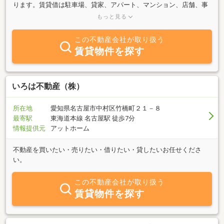
ります。賃貸借は駐車場、貸家、アパート、マンション、店舗、事
務所の仲介、管理と売買は土地、建物の仲介を行っております。ま
もっと見る
た建物の修繕、リフォーム、買取はご相談ください。親切、丁寧に
お話をさせていただきます。
この不動産会社が取り扱う
賃貸物件を探す
いろは不動産（株）
所在地
愛知県名古屋市中村区竹橋町２１－８
最寄駅
東海道本線 名古屋駅 徒歩7分
情報提供元
アットホーム
不動産を買いたい・売りたい・借りたい・貸したいお任せくださ
い。
この不動産会社が取り扱う
賃貸物件を探す