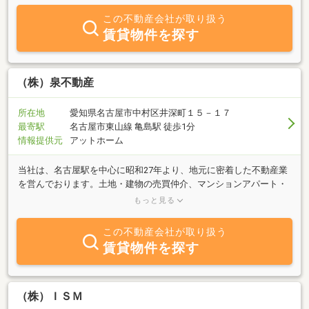
産にご相談ください。当サイトに掲載している物件以外からもお客
この不動産会社が取り扱う
様のご希望条件に合った不動産情報をご紹介させていただきます。
賃貸物件を探す
お客様に喜んでいただけるよう日々サービス向上を目指しておりま
すので、お気軽にお問い合せ下さいますようスタッフ一同心よりお
待ち致しております。
（株）泉不動産
所在地
愛知県名古屋市中村区井深町１５－１７
最寄駅
名古屋市東山線 亀島駅 徒歩1分
情報提供元
アットホーム
当社は、名古屋駅を中心に昭和27年より、地元に密着した不動産業
を営んでおります。土地・建物の売買仲介、マンションアパート・
店舗・駐車場の仲介及び管理をおこなっております。また、長年に
もっと見る
わたる借地借家（老朽化借地借家）の管理によって得た数多くの事
例研究データを基に相談業務をおこなっております。
この不動産会社が取り扱う
賃貸物件を探す
（株）ＩＳＭ