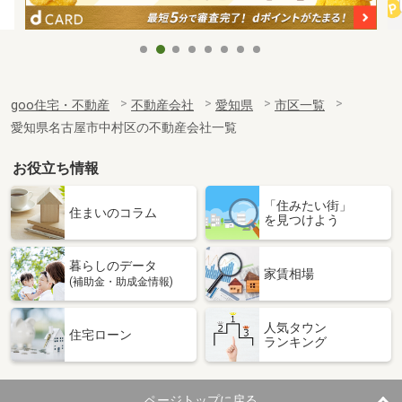
goo住宅・不動産
不動産会社
愛知県
市区一覧
愛知県名古屋市中村区の不動産会社一覧
お役立ち情報
「住みたい街」
住まいのコラム
を見つけよう
暮らしのデータ
家賃相場
(補助金・助成金情報)
人気タウン
住宅ローン
ランキング
ページトップに戻る